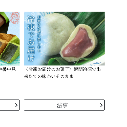
や暑中見
〈冷凍お届けのお菓子〉
瞬間冷凍で出
来たての味わいそのまま
法事