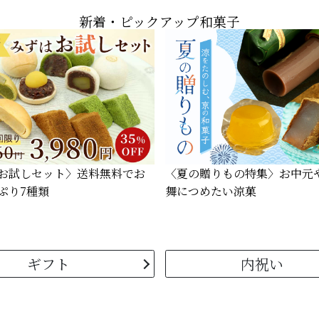
新着・ピックアップ和菓子
お試しセット〉
送料無料でお
〈夏の贈りもの特集〉
お中元
ぷり7種類
舞につめたい涼菓
ギフト
内祝い