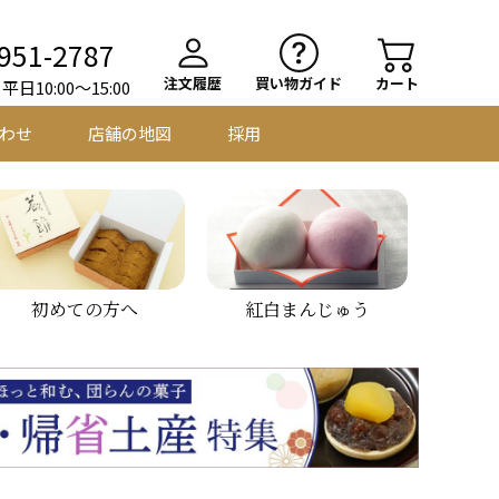
951-2787
注文履歴
買い物ガイド
カート
日10:00～15:00
わせ
店舗の地図
採用
初めての方へ
紅白まんじゅう