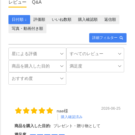
レビュー
Q&A
日付順 ↓
評価順
いいね数順
購入確認順
返信順
写真・動画付き順
詳細フィルター
2026-06-25
nae様
購入確認済み
商品を購入した目的:
プレゼント・贈り物として
満足度