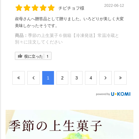
2022-06-12
チビチョフ様
叔母さんへ贈答品として贈りました。いろどりが美しく大変
美味しかったそうです。
商品：
季節の上生菓子６個箱【冷凍発送】常温冷蔵と
別々に注文してください
役に立った
1
​1
​2
​3
​4