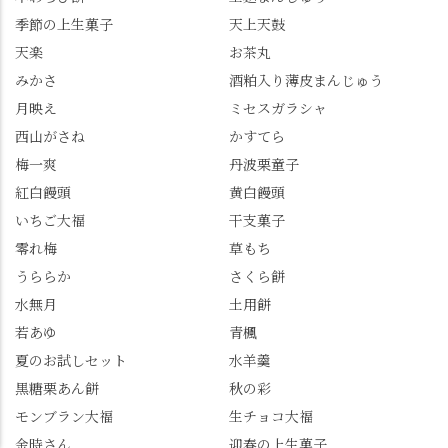
梅ゼリー 上記4点も定番
な…」と半ば諦めてい
餅 #抹茶わらび餅
季節の上生菓子
天上天鼓
の和菓子。 完熟南紅梅
たら、上の方にはまだ
ゼリーは、現在1,500円
瑞々しい花がたくさん
天楽
お茶丸
以上購入すると1個プレ
残っていてくれました
みかさ
酒粕入り薄皮まんじゅう
ゼントのクーポン企画
✨ちょうどこの日から
月映え
ミセスガラシャ
を実施中。期限は
始まった「あじさい供
7/26（日）。但し、「み
養」で、池に浮かぶあ
西山がさね
かすてら
ずは北川」のアプリ会
じさいにも出会えるか
梅一爽
丹波栗童子
員登録が必要です。 ※
も…という素敵なお話
紅白饅頭
黄白饅頭
ゼリーは生の写真を撮
も。 天然記念物の「遊
いちご大福
干支菓子
りたかったのですが、
龍の松」は、地を這う
崩れてしまいました。
ように伸びる主幹がま
零れ梅
草もち
「みずは北川」のアプ
るで龍が遊ぶように見
うららか
さくら餅
リ会員の登録はほんと
える迫力！そして桂昌
水無月
土用餅
うにおすすめ。ポイン
院お手植えと伝わる樹
若あゆ
青楓
トもすぐに貯まります
齢300年超のしだれ
し、いろんな特典もあ
桜。"玉の輿"の語源に
夏のお試しセット
水羊羹
ります。まだ会員登録
なったお玉さん＝桂昌
黒糖栗あん餅
秋の彩
していない人はぜひこ
院と徳川綱吉の、教科
モンブラン大福
生チョコ大福
の機会に会員登録もし
書がひっくり返るよう
てみてね。 みなさんは
な再評価のお話まで聞
金時さん
迎春の上生菓子