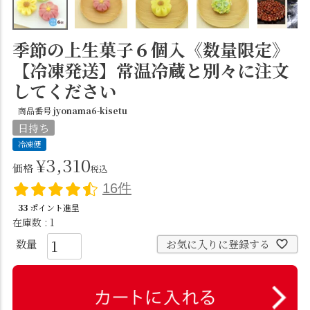
季節の上生菓子６個入《数量限定》
【冷凍発送】常温冷蔵と別々に注文
してください
商品番号
jyonama6-kisetu
日持ち
冷凍便
¥
3,310
価格
税込
16件
33
ポイント進呈
在庫数
1
お気に入りに登録する