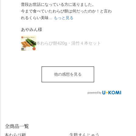
らず湯島天満宮さんで
人の味わいです☺️ それ
ツに京きなこが人気で
「満開に出会えたら千
普段お世話になっている方に送りました。
夏の
茅の輪をくぐらせて頂
ぞれにきな粉、抹茶き
すが、私はどれも同じ
の願いが叶う」…来
今まで食べていたわらび餅は何だったのか！と言わ
た。
き、水無月にも出会え
な粉がついているの
くらい好きです。 ※京
春、絶対に狙います🌸
れるくらい美味...
もっと見る
あん
夏を迎えられることに
で、食べる直前にかけ
きなこはきなこ、抹茶
🍜お昼は「そば切りこ
が増.
感謝しています。あり
て召し上がれ💁‍♀️
あやみん様
は抹茶きなこが付いて
ごろ」さんで、のど越
がとうございます🙏 ・
************** みずは
秋様
ますが、追加でかけな
し最高のお蕎麦をつる
お皿は原稔さん
北川
くても十分おいしくい
り。器まで美しくて、
本わらび餅420g・清竹４本セット
（@hara_minoru）「角
（mizuha_kitagawa） 京
ただけます。 店内には
みんなの箸もカメラも
皿 金彩三島 千羽鶴」で
都府長岡京市うぐいす
別の食べ方でおいしく
止まりません📸 🌸午後
す。 ・ #みずは北川 #
台1-3 10:00～18:00 無休
いただける、わらび餅
は西行ゆかりの花の寺
水無月 #原稔 さん #和
（元日のみ休業）
のアレンジレシピのポ
「勝持寺」、石庭が見
菓子 #京都
**************
他の感想を見る
ップがあります。店員
事な石の寺「正法寺」
sense_nagaokakyo では
さんに一言お声かけて
へ。青もみじがきらき
「長岡京」や近郊のま
もらえれば、撮影許可
ら輝いて、秋の紅葉シ
ちの日常の魅力を発信
をいただけます。よか
ーズンへの期待が膨ら
しています📱 ぜひ皆さ
ったらぜひこちらも試
みます。 💠そしてクラ
んも「 #センス長岡京
してみてね。 ※発信は
イマックスは「善峯
」を付けて長岡京の素
今回控えさせていただ
寺」！ 境内に咲くあじ
敵な写真を投稿して下
きました。 •お茶丸 •天
さいはなんと8000株。
全商品一覧
さい😉 #長岡京スイー
上天鼓 •天楽 •完熟南紅
「もう終わってるか
ツ #みずは北川 #わらび
本わらび餅
生麩まんじゅう