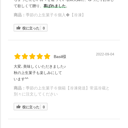
て欲しくて贈り、
喜ばれました
。
商品：
季節の上生菓子６個入◆【冷凍】
役に立った
0
2022-09-04
Basil様
大変､美味しくいただきました♪
秋の上生菓子も楽しみにして
います^^
商品：
季節の上生菓子６個箱【冷凍発送】常温冷蔵と
別々に注文してください
役に立った
0