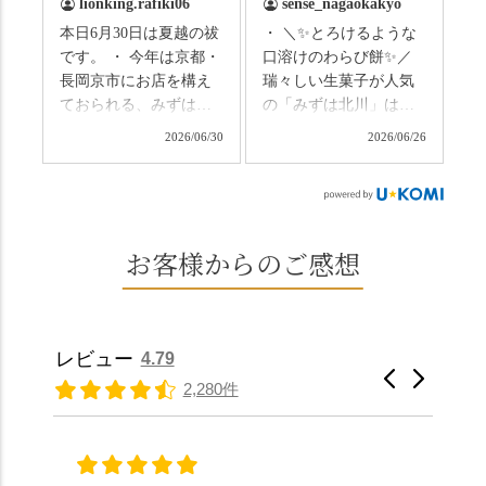
lionking.rafiki06
sense_nagaokakyo
いわれている土用餅。
ない美しさなのに、す
本日6月30日は夏越の祓
・ ＼✨とろけるような
今年の土用の入りは7/20
れ違うのは犬の散歩の
です。 ・ 今年は京都・
口溶けのわらび餅✨／
だそうです。連休最終
方くらい。この静け
長岡京市にお店を構え
瑞々しい生菓子が人気
日、時間のある人はぜ
さ、贅沢すぎません
ておられる、みずは北
の「みずは北川」は、
ひこの機会に食べてみ
か…？ここを独り占め
川さん
和菓子作りの要である
ては。 •わらび餅（京き
できるのが西山なんで
2026/06/30
2026/06/26
（@mizuha_kitagawa）
おいしい水を求めて、
なこ） •わらび餅（抹
す。 ⛩️続いて「大原野
の水無月を頂きまし
西山の地にたどり着き
茶） 上記2点のわらび餅
神社」へ。 延暦3年
た。 ・ 大納言小豆は程
ました⛲️ 創業から30余
は、始めから一口サイ
（784年）、長岡京遷都
よい甘さで、ほっくり
年、自社の井戸の地下
ズになっているのです
とともに歩んできた"京
とした小豆の食感も美
水で作る和菓子は目に
お客様からのご感想
ぐにいただけます。 ち
春日"。鯉沢の池には白
味しかったです。うい
も麗しいものばかり👀
なみに、京きなこは通
いスイレンが咲き、神
ろう生地は歯応えもあ
「本わらび餅」は、も
常サイズ（250g）とビ
の使いの鹿がお出迎
りつつ滑らかで、こち
っちりした食感に深煎
ッグサイズ（420g）の2
え。紫式部が越前の雪
らもほんのりとした甘
りの香ばしい京きな粉
種類があります。 ※私
景色を見ながら想いを
レビュー
4.79
さだったため、とても
と和三盆の風味が広が
たちの間では、「みず
馳せた小塩山のふもと
2,280件
頂きやすかったです。
ります🥰 抹茶味もあ
はさんといえばわらび
に鎮座するお社です。
ありがたく、美味しく
り、こちらには宇治抹
餅がおすすめ」といわ
半日〜3日しか咲かない
頂きました。ご馳走様
茶を使用🍵 上質な渋み
れますが、ほんとうに
幻の「千眼桜」のお話
でした。 ・ 今年も変わ
の中に甘さを感じる大
納得です。種類は断ト
には一同うっとり。