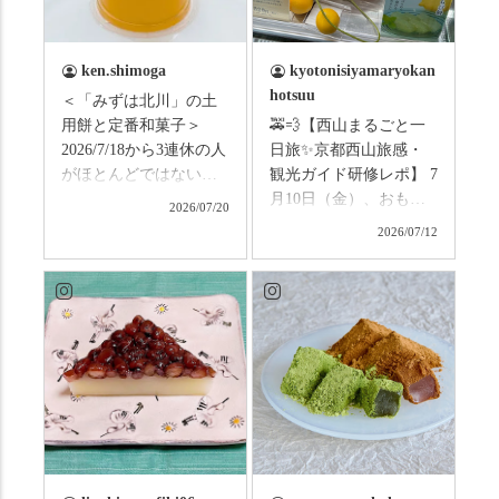
ken.shimoga
kyotonisiyamaryokan
hotsuu
＜「みずは北川」の土
用餅と定番和菓子＞
🚕💨【西山まるごと一
2026/7/18から3連休の人
日旅✨京都西山旅感・
がほとんどではないか
観光ガイド研修レポ】 7
と思います。みなさん
月10日（金）、おもて
2026/07/20
はこの連休は楽しんで
なしタクシーの日高順
2026/07/12
いますか？ これからは
子さんの名ガイドで、
ものすごい暑さが続き
西山の魅力をぎゅっと
ますので、熱中症にな
詰め込んだ観光ガイド
らないようお互いに気
研修に行ってきまし
をつけましょう。 3連休
た！ 🎋スタートは「竹
まずは「みずは北川」
の径」。 頭上を覆う竹
の和菓子の紹介から。
のトンネルに一歩入る
（写真2枚目から） ・土
と、空気がすっと涼し
用餅（2個入） 暑気払
くなって、聞こえるの
い、厄払いとして夏の
は葉ずれの音だけ。嵐
土用入りにいただくと
山の竹林に絶対負けて