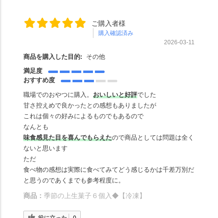
ご購入者様
購入確認済み
2026-03-11
商品を購入した目的:
その他
満足度
おすすめ度
職場でのおやつに購入。
おいしいと好評
でした
甘さ控えめで良かったとの感想もありましたが
これは個々の好みによるものでもあるので
なんとも
味食感見た目を喜んでもらえた
ので商品としては問題は全く
ないと思います
ただ
食べ物の感想は実際に食べてみてどう感じるかは千差万別だ
と思うのであくまでも参考程度に。
商品：
季節の上生菓子６個入◆【冷凍】
役に立った
0