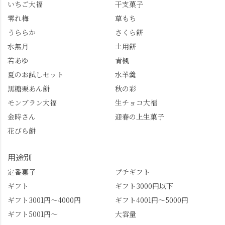
いちご大福
干支菓子
零れ梅
草もち
うららか
さくら餅
水無月
土用餅
若あゆ
青楓
夏のお試しセット
水羊羹
黒糖栗あん餅
秋の彩
モンブラン大福
生チョコ大福
金時さん
迎春の上生菓子
花びら餅
用途別
定番菓子
プチギフト
ギフト
ギフト3000円以下
ギフト3001円～4000円
ギフト4001円～5000円
ギフト5001円～
大容量