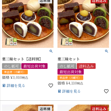
栗三昧セット【送料別】
栗三昧セット
のし紙可
最短出荷対象
のし紙可
送料込み
最短出荷対象
常温便（冷蔵可）
価格
¥
3,010
税込
常温便（冷蔵可）
価格
¥
4,110
税込
詳細を見る
詳細を見る