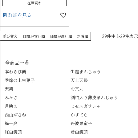
在庫切れ
詳細を見る
29
件中
1
-
29
件表示
並び替え
価格が安い順
価格が高い順
新着順
全商品一覧
本わらび餅
生麩まんじゅう
季節の上生菓子
天上天鼓
天楽
お茶丸
みかさ
酒粕入り薄皮まんじゅう
月映え
ミセスガラシャ
西山がさね
かすてら
梅一爽
丹波栗童子
紅白饅頭
黄白饅頭