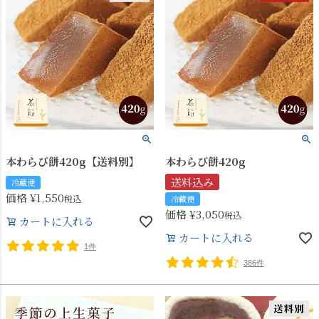
本わらび餅420g【送料別】
本わらび餅420g
送料込み
冷蔵便
価格
¥
1,550
税込
冷蔵便
価格
¥
3,050
税込
カートに入れる
カートに入れる
1件
386件