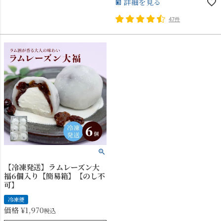
詳細を見る
47件
【冷凍発送】ラムレーズン大
福6個入り【簡易箱】【のし不
可】
冷凍便
価格
¥
1,970
税込