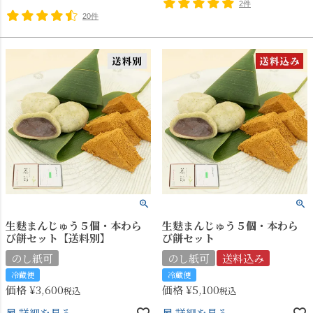
2件
20件
生麩まんじゅう５個・本わら
生麩まんじゅう５個・本わら
び餅セット【送料別】
び餅セット
のし紙可
のし紙可
送料込み
冷蔵便
冷蔵便
価格
¥
3,600
価格
¥
5,100
税込
税込
詳細を見る
詳細を見る