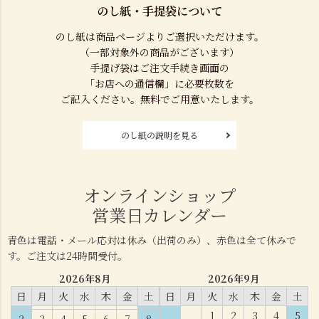
のし紙・手提袋について
のし紙は商品ページよりご選択いただけます。
（一部対象外の商品がございます）
手提げ袋はご注文手続き画面の
「お店への通信欄」に必要枚数を
ご記入ください。無料でご用意いたします。
のし紙の説明を見る
オンラインショップ
営業日カレンダー
青色は電話・メール応対は休み（出荷のみ）、赤色は全て休みで
す。ご注文は24時間受付。
2026年8月
2026年9月
日
月
火
水
木
金
土
日
月
火
水
木
金
土
1
2
3
4
5
2
3
4
5
6
7
8