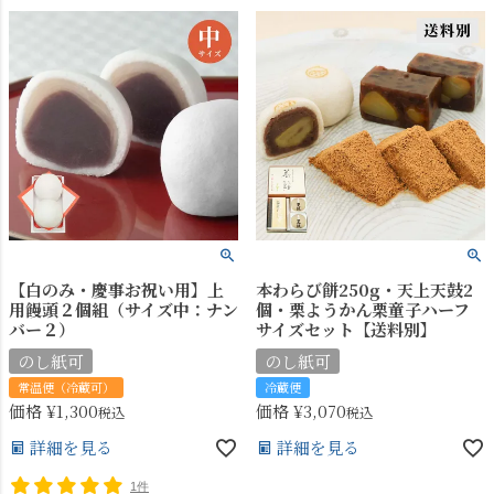
【白のみ・慶事お祝い用】上
本わらび餅250g・天上天鼓2
用饅頭２個組（サイズ中：ナン
個・栗ようかん栗童子ハーフ
バー２）
サイズセット【送料別】
のし紙可
のし紙可
常温便（冷蔵可）
冷蔵便
価格
¥
1,300
価格
¥
3,070
税込
税込
詳細を見る
詳細を見る
1件