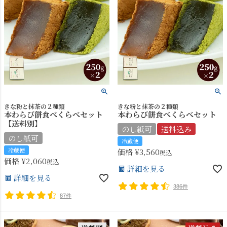
きな粉と抹茶の２種類
きな粉と抹茶の２種類
本わらび餅食べくらべセット
本わらび餅食べくらべセット
【送料別】
のし紙可
送料込み
のし紙可
冷蔵便
冷蔵便
価格
¥
3,560
税込
価格
¥
2,060
税込
詳細を見る
詳細を見る
386件
87件