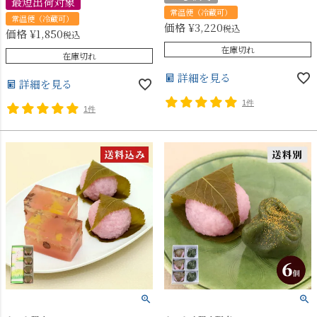
最短出荷対象
常温便（冷蔵可）
常温便（冷蔵可）
価格
¥
3,220
税込
価格
¥
1,850
税込
在庫切れ
在庫切れ
詳細を見る
詳細を見る
1件
1件