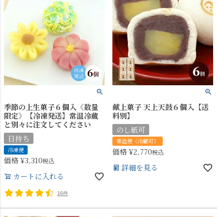
季節の上生菓子６個入《数量
献上菓子 天上天鼓６個入【送
限定》【冷凍発送】常温冷蔵
料別】
と別々に注文してください
のし紙可
日持ち
常温便（冷蔵可）
冷凍便
価格
¥
2,770
税込
価格
¥
3,310
税込
詳細を見る
カートに入れる
16件