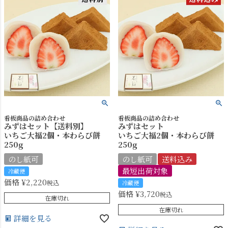
看板商品の詰め合わせ
看板商品の詰め合わせ
みずはセット【送料別】
みずはセット
いちご大福2個・本わらび餅
いちご大福2個・本わらび餅
250g
250g
のし紙可
のし紙可
送料込み
最短出荷対象
冷蔵便
価格
¥
2,220
税込
冷蔵便
価格
¥
3,720
税込
在庫切れ
在庫切れ
詳細を見る