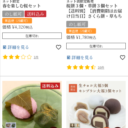
ネット限定
ネット店限定販売
春を楽しむ桜セット
桜餅３個・草餅３個セット
【送料別】【消費期限はお届
のし紙可
送料込み
け日当日】さくら餅・草もち
常温便（冷蔵可）
のし紙可
価格
¥
4,320
税込
常温便（冷蔵可）
在庫切れ
価格
¥
1,780
税込
在庫切れ
詳細を見る
詳細を見る
1件
16件