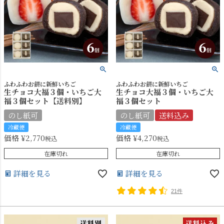
ふわふわお餅に新鮮いちご
ふわふわお餅に新鮮いちご
生チョコ大福３個・いちご大
生チョコ大福３個・いちご大
福３個セット【送料別】
福３個セット
のし紙可
のし紙可
送料込み
冷蔵便
冷蔵便
価格
¥
2,770
価格
¥
4,270
税込
税込
在庫切れ
在庫切れ
詳細を見る
詳細を見る
21件