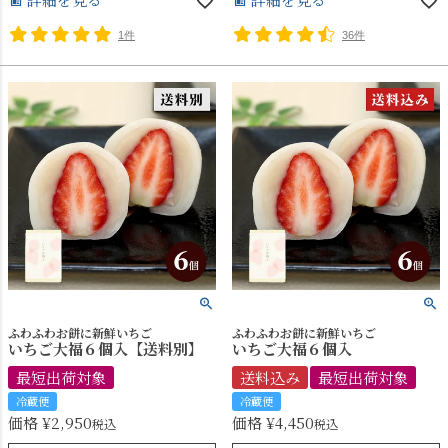
1件
36件
ふわふわお餅に新鮮いちご
ふわふわお餅に新鮮いちご
いちご大福６個入【送料別】
いちご大福６個入
最短出荷対象
送料込み
最短出荷対象
冷蔵便
冷蔵便
価格
¥
2,950
価格
¥
4,450
税込
税込