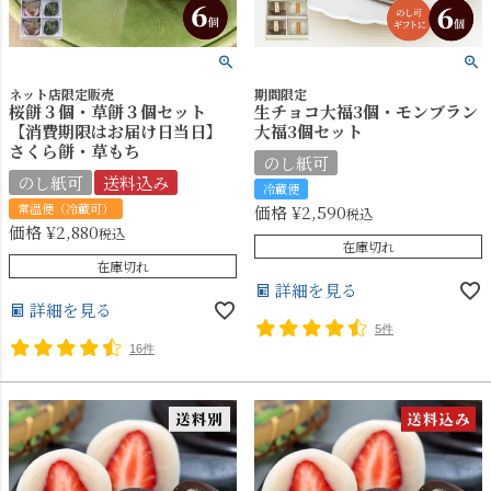
ネット店限定販売
期間限定
桜餅３個・草餅３個セット
生チョコ大福3個・モンブラン
【消費期限はお届け日当日】
大福3個セット
さくら餅・草もち
のし紙可
のし紙可
送料込み
冷蔵便
常温便（冷蔵可）
価格
¥
2,590
税込
価格
¥
2,880
税込
在庫切れ
在庫切れ
詳細を見る
詳細を見る
5件
16件