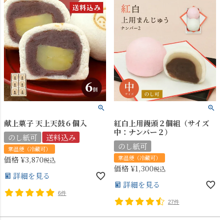
献上菓子 天上天鼓６個入
紅白上用饅頭２個組（サイズ
中：ナンバー２）
のし紙可
送料込み
のし紙可
常温便（冷蔵可）
常温便（冷蔵可）
価格
¥
3,870
税込
価格
¥
1,300
税込
詳細を見る
詳細を見る
6件
27件