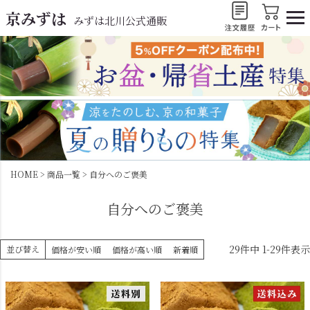
京みずは
みずは北川公式通販
HOME
商品一覧
自分へのご褒美
自分へのご褒美
29
件中
1
-
29
件表示
並び替え
価格が安い順
価格が高い順
新着順