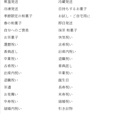
常温発送
冷蔵発送
冷凍発送
日持ちするお菓子
季節限定の和菓子
お試し・ご自宅用に
春の和菓子
即日発送
自分へのご褒美
抹茶 和菓子
お茶菓子
快気祝い
還暦祝い
古希祝い
香典返し
出産内祝い
卒業祝い
退職祝い
古希祝い
香典返し
出産内祝い
卒業祝い
退職祝い
誕生日
茶道
長寿祝い
お見舞い
米寿祝い
卒寿祝い
結婚祝い
結婚内祝い
引き出物