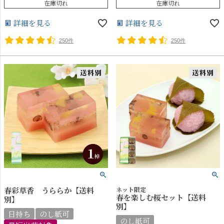
在庫切れ
在庫切れ
詳細を見る
詳細を見る
250件
250件
春彩草香 うららか【送料
ネット限定
春を楽しむ桜セット【送料
別】
別】
日持ち
のし紙可
のし紙可