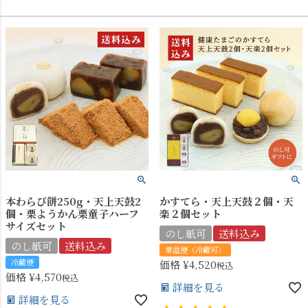
本わらび餅250g・天上天鼓2
かすてら・天上天鼓２個・天
個・栗ようかん栗童子ハーフ
楽２個セット
サイズセット
のし紙可
送料込み
のし紙可
送料込み
常温便（冷蔵可）
冷蔵便
価格
¥
4,520
税込
価格
¥
4,570
税込
詳細を見る
詳細を見る