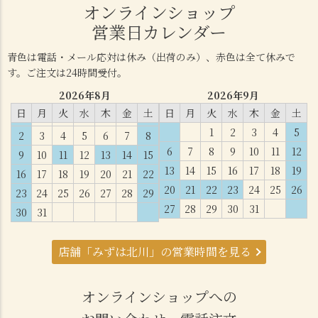
オンラインショップ
営業日カレンダー
青色は電話・メール応対は休み（出荷のみ）、赤色は全て休みで
す。ご注文は24時間受付。
2026年8月
2026年9月
日
月
火
水
木
金
土
日
月
火
水
木
金
土
1
2
3
4
5
2
3
4
5
6
7
8
6
7
8
9
10
11
12
9
10
11
12
13
14
15
13
14
15
16
17
18
19
16
17
18
19
20
21
22
20
21
22
23
24
25
26
23
24
25
26
27
28
29
27
28
29
30
31
30
31
店舗「みずは北川」の営業時間を見る
オンラインショップへの