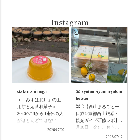
Instagram
ken.shimoga
kyotonisiyamaryokan
hotsuu
＜「みずは北川」の土
用餅と定番和菓子＞
🚕💨【西山まるごと一
2026/7/18から3連休の人
日旅✨京都西山旅感・
がほとんどではないか
観光ガイド研修レポ】 7
と思います。みなさん
月10日（金）、おもて
2026/07/20
はこの連休は楽しんで
なしタクシーの日高順
2026/07/12