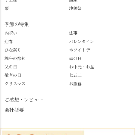
@furufuru_nagaokakyo
🚕✨ #京都西山旅感 #京
栗
地鎮祭
まいぷれ乙訓
都西山 #おもてなしタク
@mypl_otokuni ※今も
シー #観光ガイド研修 #
物価の値上がりが激し
竹の径 #大原野神社 #京
季節の特集
くなっているので、値
春日 #千眼桜 #そば切り
内祝い
法事
段の記載はしばらく止
こごろ #勝持寺 #正法寺
迎春
バレンタイン
めます。
#善峯寺 #あじさい #あ
じさい供養 #遊龍の松 #
ひな祭り
ホワイトデー
桂昌院 #玉の輿 #みずは
端午の節句
母の日
北川 #レモンわらび餅 #
父の日
お中元・お盆
清竹 #なかの邸 #小倉山
敬老の日
七五三
荘 #京都観光 #西京区 #
大原野
クリスマス
お歳暮
ご感想・レビュー
会社概要