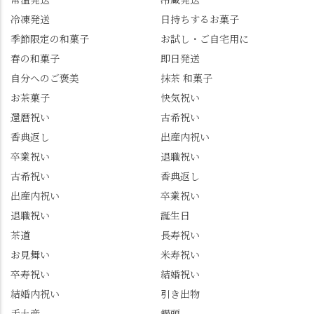
～18:00 インスタ
を無事ゲットして、み
冷凍発送
日持ちするお菓子
@mizuha_kitagawa #セン
んな大満足の笑顔😋 さ
季節限定の和菓子
お試し・ご自宅用に
ス長岡京 #SENSE長岡
らに日高さんから、な
春の和菓子
即日発送
京公式アンバサダー #み
かの邸の珈琲パックと
ずは北川 私のアカウン
小倉山荘のお菓子のサ
自分へのご褒美
抹茶 和菓子
トは、地元のおすすめ
プライズプレゼントま
お茶菓子
快気祝い
グルメをメインに発
で🎁最後の最後まで"お
還暦祝い
古希祝い
信。お店選びの参考な
もてなし"の心を教えて
どにご利用いただける
いただきました。 プロ
香典返し
出産内祝い
と嬉しいです。 長岡京
ドライバーならではの
卒業祝い
退職祝い
市のお店や観光地など
ルート取り、駐車場事
古希祝い
香典返し
の情報を詳しく知りた
情、お客様を飽きさせ
出産内祝い
卒業祝い
い人は、下記アカウン
ない語り口…。楽しみ
トもあわせてチェック
ながら学びっぱなしの
退職祝い
誕生日
またはフォローして
一日。この経験を西山
茶道
長寿祝い
ね。 センス長岡京
のガイド活動にしっか
お見舞い
米寿祝い
@sense_nagaokakyo 長岡
り活かしていきます💪
卒寿祝い
結婚祝い
京市観光協会
西山、ほんまにええと
@nagaokakyo_tourism ふ
こです。次はあなたを
結婚内祝い
引き出物
るふる長岡京
ご案内させてください
手土産
饅頭