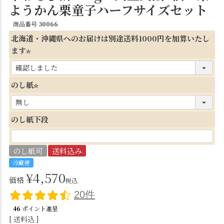
ようかん栗童子ハーフサイズセット
商品番号
30066
北海道・沖縄県へのお届けは別途送料1000円を加算いたし
ます
(
必
のし紙
須
(
)
必
のし紙下段
須
)
のし紙可
送料込み
冷蔵便
¥
4,570
価格
税込
20件
46
ポイント進呈
送料込