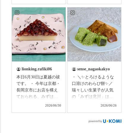
いますか？ これからは
子さんの名ガイドで、
ものすごい暑さが続き
西山の魅力をぎゅっと
ますので、熱中症にな
詰め込んだ観光ガイド
らないようお互いに気
研修に行ってきまし
をつけましょう。 3連休
た！ 🎋スタートは「竹
まずは「みずは北川」
の径」。 頭上を覆う竹
の和菓子の紹介から。
のトンネルに一歩入る
（写真2枚目から） ・土
と、空気がすっと涼し
用餅（2個入） 暑気払
くなって、聞こえるの
い、厄払いとして夏の
は葉ずれの音だけ。嵐
土用入りにいただくと
山の竹林に絶対負けて
lionking.rafiki06
sense_nagaokakyo
いわれている土用餅。
ない美しさなのに、す
本日6月30日は夏越の祓
・ ＼✨とろけるような
今年の土用の入りは7/20
れ違うのは犬の散歩の
です。 ・ 今年は京都・
口溶けのわらび餅✨／
だそうです。連休最終
方くらい。この静け
長岡京市にお店を構え
瑞々しい生菓子が人気
日、時間のある人はぜ
さ、贅沢すぎません
ておられる、みずは北
の「みずは北川」は、
ひこの機会に食べてみ
か…？ここを独り占め
川さん
和菓子作りの要である
ては。 •わらび餅（京き
できるのが西山なんで
2026/06/30
2026/06/26
（@mizuha_kitagawa）
おいしい水を求めて、
なこ） •わらび餅（抹
す。 ⛩️続いて「大原野
の水無月を頂きまし
西山の地にたどり着き
茶） 上記2点のわらび餅
神社」へ。 延暦3年
た。 ・ 大納言小豆は程
ました⛲️ 創業から30余
は、始めから一口サイ
（784年）、長岡京遷都
よい甘さで、ほっくり
年、自社の井戸の地下
ズになっているのです
とともに歩んできた"京