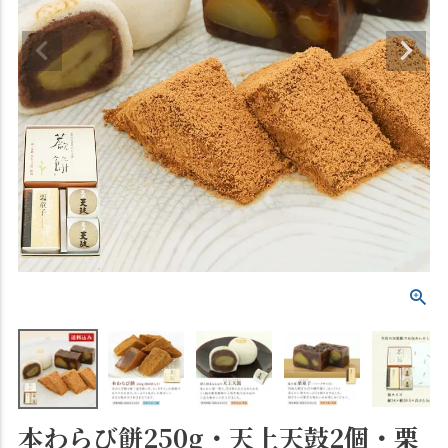
本わらび餅250g・天上天鼓2個・栗