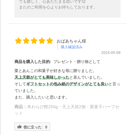
ても嬉しく、心あたたまる思いです😊
またのご利用を心よりお待ちしております。
おばあちゃん様
購入確認済み
2024-05-09
商品を購入した目的:
プレゼント・贈り物として
栗とあんこの和菓子が好きな母に贈りました。
天上天鼓がとても美味しかった
と喜んでいました。
そして
ギフトセットの包み紙のデザインがとても良い
と言っ
ていました。
また、購入したいと思います。
商品：
本わらび餅250g・天上天鼓2個・栗童子ハーフセ
ット
役に立った
0