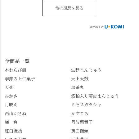
水無月 #原稔 さん #和
（元日のみ休業）
のアレンジレシピのポ
「勝持寺」、石庭が見
菓子 #京都
**************
他の感想を見る
ップがあります。店員
事な石の寺「正法寺」
sense_nagaokakyo では
さんに一言お声かけて
へ。青もみじがきらき
「長岡京」や近郊のま
もらえれば、撮影許可
ら輝いて、秋の紅葉シ
ちの日常の魅力を発信
をいただけます。よか
ーズンへの期待が膨ら
しています📱 ぜひ皆さ
ったらぜひこちらも試
みます。 💠そしてクラ
んも「 #センス長岡京
してみてね。 ※発信は
イマックスは「善峯
」を付けて長岡京の素
今回控えさせていただ
寺」！ 境内に咲くあじ
敵な写真を投稿して下
きました。 •お茶丸 •天
さいはなんと8000株。
全商品一覧
さい😉 #長岡京スイー
上天鼓 •天楽 •完熟南紅
「もう終わってるか
ツ #みずは北川 #わらび
本わらび餅
生麩まんじゅう
梅ゼリー 上記4点も定番
な…」と半ば諦めてい
餅 #抹茶わらび餅
季節の上生菓子
天上天鼓
の和菓子。 完熟南紅梅
たら、上の方にはまだ
ゼリーは、現在1,500円
瑞々しい花がたくさん
天楽
お茶丸
以上購入すると1個プレ
残っていてくれました
みかさ
酒粕入り薄皮まんじゅう
ゼントのクーポン企画
✨ちょうどこの日から
月映え
ミセスガラシャ
を実施中。期限は
始まった「あじさい供
7/26（日）。但し、「み
養」で、池に浮かぶあ
西山がさね
かすてら
ずは北川」のアプリ会
じさいにも出会えるか
梅一爽
丹波栗童子
員登録が必要です。 ※
も…という素敵なお話
紅白饅頭
黄白饅頭
ゼリーは生の写真を撮
も。 天然記念物の「遊