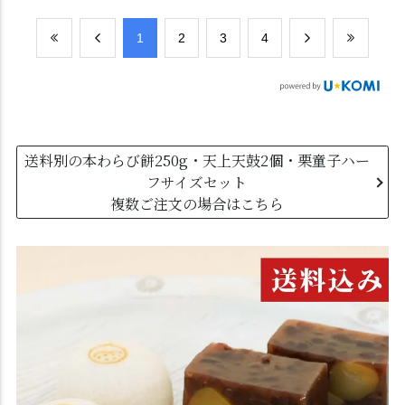
​1
​2
​3
​4
送料別の本わらび餅250g・天上天鼓2個・栗童子ハー
フサイズセット
複数ご注文の場合はこちら