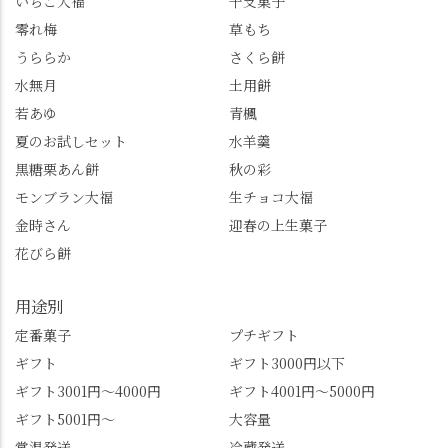
いちご大福
干支菓子
りたかったのですが、
龍の松」は、地を這う
崩れてしまいました。
ように伸びる主幹がま
零れ梅
草もち
「みずは北川」のアプ
るで龍が遊ぶように見
うららか
さくら餅
リ会員の登録はほんと
える迫力！そして桂昌
水無月
土用餅
うにおすすめ。ポイン
院お手植えと伝わる樹
若あゆ
青楓
トもすぐに貯まります
齢300年超のしだれ
し、いろんな特典もあ
桜。"玉の輿"の語源に
夏のお試しセット
水羊羹
ります。まだ会員登録
なったお玉さん＝桂昌
黒糖栗あん餅
秋の彩
していない人はぜひこ
院と徳川綱吉の、教科
モンブラン大福
生チョコ大福
の機会に会員登録もし
書がひっくり返るよう
てみてね。 みなさんは
な再評価のお話まで聞
金時さん
迎春の上生菓子
この中で気になったも
けて、もう頭も心も満
花びら餅
のはありましたか？ど
腹です。振り返れば京
れも食べてほしいおす
都盆地が一望…!西から
用途別
すめ品ばかりです。よ
京都を見渡せるこの絶
かったらぜひこの機会
景、もっと知られてほ
定番菓子
プチギフト
に食べてみてはいかが
しい！ 🍋締めは「みず
ギフト
ギフト3000円以下
でしょうか。 🍡みずは
は北川」さんへ。 いま
ギフト3001円～4000円
ギフト4001円～5000円
北川🍡 住所 長岡京市う
話題のレモンわらび餅
ギフト5001円～
大容量
ぐいす台1-3 TEL 075-
と、夏季限定・竹筒入
954-0400 営業時間 10:00
り水ようかん「清竹」
常温発送
冷蔵発送