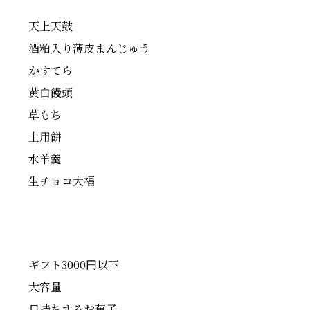
天上天鼓
酒粕入り薄皮まんじゅう
かすてら
黄白饅頭
草もち
土用餅
水羊羹
生チョコ大福
ギフト3000円以下
大容量
日持ちするお菓子