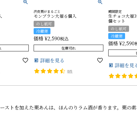
渋皮栗がまるごと
期間限定
入
モンブラン大福６個入
生チョコ大福3
個セット
のし紙可
のし紙可
冷蔵便
冷蔵便
価格
¥
2,590
税込
価格
¥
2,590
れ
在庫切れ
詳細を見る
詳細を見
件
8件
ーストを加えた栗あんは、ほんのりラム酒が香ります。栗の素