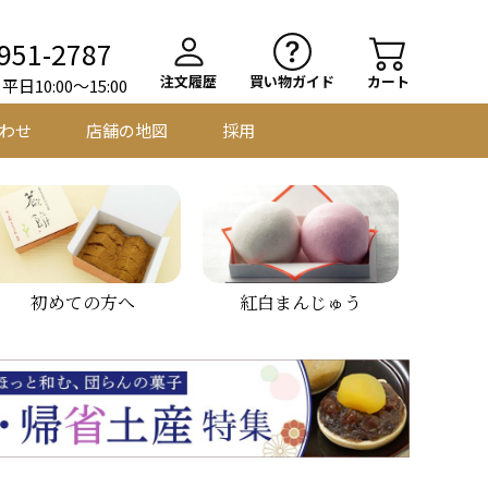
951-2787
注文履歴
買い物ガイド
カート
日10:00～15:00
わせ
店舗の地図
採用
初めての方へ
紅白まんじゅう