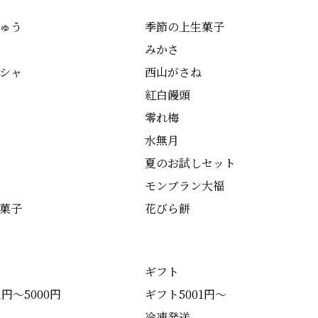
ゅう
季節の上生菓子
みかさ
シャ
西山がさね
紅白饅頭
零れ梅
水無月
夏のお試しセット
モンブラン大福
菓子
花びら餅
ギフト
1円～5000円
ギフト5001円～
冷凍発送