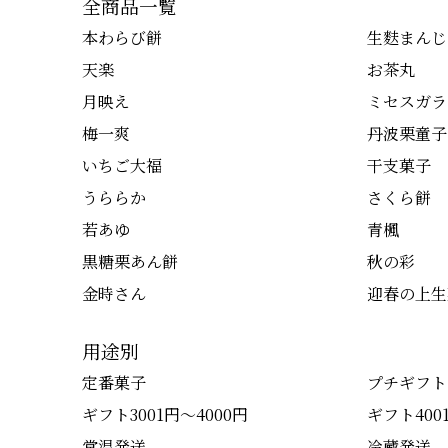
全商品一覧
本わらび餅
生麩まんじ
天楽
お茶丸
月映え
ミセスガラ
梅一爽
丹波栗童子
いちご大福
干支菓子
うららか
さくら餅
若あゆ
青楓
黒糖栗あん餅
秋の彩
金時さん
迎春の上生
用途別
定番菓子
プチギフト
ギフト3001円～4000円
ギフト400
常温発送
冷蔵発送