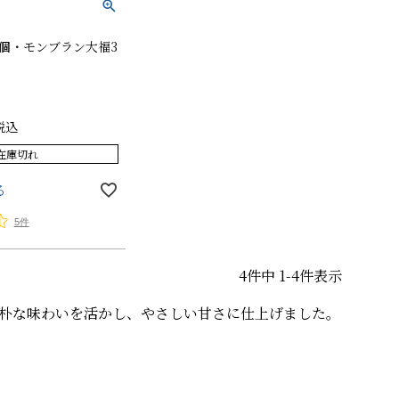
個・モンブラン大福3
税込
在庫切れ
る
5件
4
件中
1
-
4
件表示
朴な味わいを活かし、やさしい甘さに仕上げました。