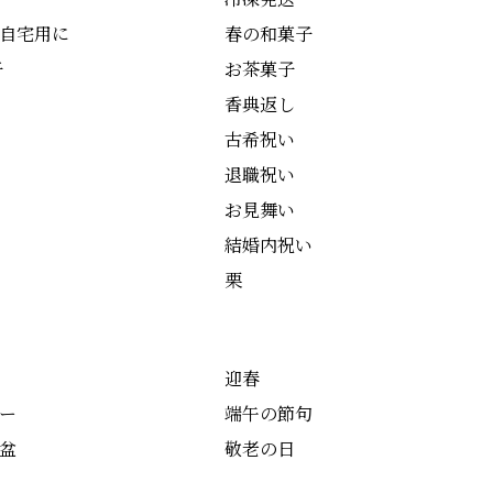
自宅用に
春の和菓子
子
お茶菓子
香典返し
古希祝い
退職祝い
お見舞い
結婚内祝い
栗
迎春
ー
端午の節句
盆
敬老の日