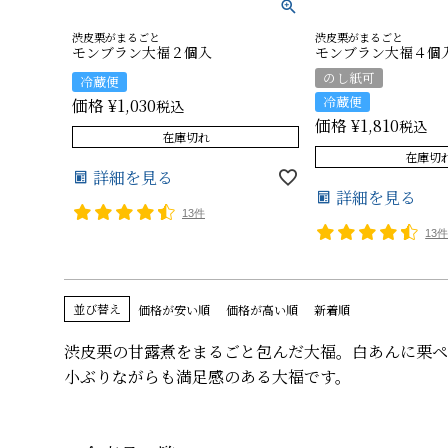
渋皮栗がまるごと
渋皮栗がまるごと
モンブラン大福２個入
モンブラン大福４個
のし紙可
冷蔵便
冷蔵便
価格
¥
1,030
税込
価格
¥
1,810
税込
在庫切れ
在庫切
詳細を見る
詳細を見る
13件
13
並び替え
価格が安い順
価格が高い順
新着順
渋皮栗の甘露煮をまるごと包んだ大福。白あんに栗ペ
小ぶりながらも満足感のある大福です。