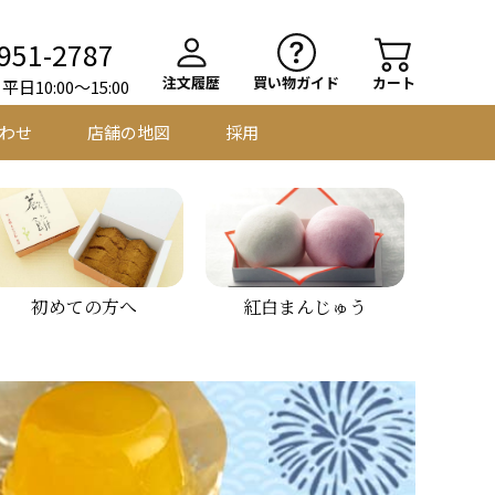
951-2787
注文履歴
買い物ガイド
カート
日10:00～15:00
わせ
店舗の地図
採用
初めての方へ
紅白まんじゅう