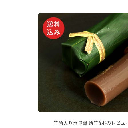
竹筒入り水羊羹 清竹6本のレビュ