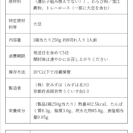
原材料
（遺伝子組み換えでない））、わらび粉／加工
澱粉、トレハロース（一部に大豆を含む）
特定原材
大豆
料等
内容量
1箱当たり250g 約8切れ入り 1人前
発送日を含めて5日
消費期限
開封後は速やかにお召し上がりください
保存方法
10℃以下で冷蔵保管
（株）京みずは（みずは北川）
製造者
京都府長岡京市うぐいす台1-3
（製品1箱250g当たり）熱量402.5kcal、たんぱ
栄養成分
く質8.3g、脂質3.0g、炭水化物85.8g、食塩相当
量0.05g