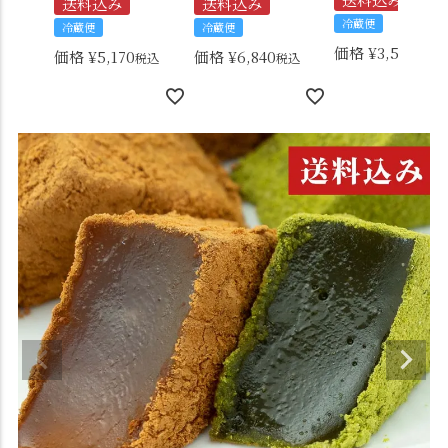
送料込み
送料込み
冷蔵便
冷蔵便
冷蔵便
価格
¥
3,560
税込
価格
¥
5,170
価格
¥
6,840
税込
税込