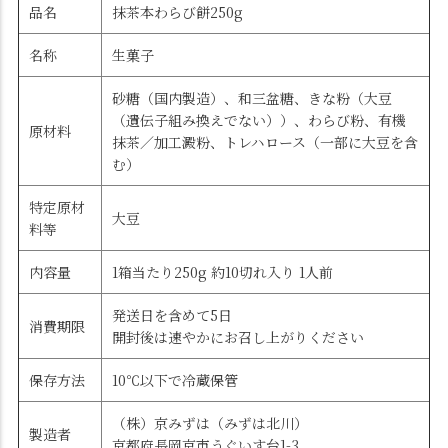
品名
抹茶本わらび餅250g
名称
生菓子
砂糖（国内製造）、和三盆糖、きな粉（大豆
（遺伝子組み換えでない））、わらび粉、有機
原材料
抹茶／加工澱粉、トレハロース（一部に大豆を含
む）
特定原材
大豆
料等
内容量
1箱当たり250g 約10切れ入り 1人前
発送日を含めて5日
消費期限
開封後は速やかにお召し上がりください
保存方法
10℃以下で冷蔵保管
（株）京みずは（みずは北川）
製造者
京都府長岡京市うぐいす台1-3