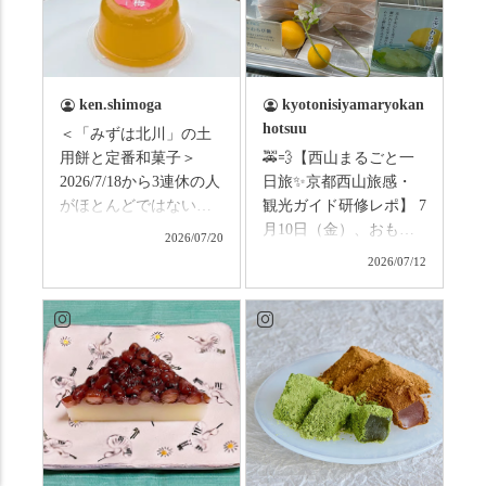
ken.shimoga
kyotonisiyamaryokan
hotsuu
＜「みずは北川」の土
用餅と定番和菓子＞
🚕💨【西山まるごと一
2026/7/18から3連休の人
日旅✨京都西山旅感・
がほとんどではないか
観光ガイド研修レポ】 7
と思います。みなさん
月10日（金）、おもて
2026/07/20
はこの連休は楽しんで
なしタクシーの日高順
2026/07/12
いますか？ これからは
子さんの名ガイドで、
ものすごい暑さが続き
西山の魅力をぎゅっと
ますので、熱中症にな
詰め込んだ観光ガイド
らないようお互いに気
研修に行ってきまし
をつけましょう。 3連休
た！ 🎋スタートは「竹
まずは「みずは北川」
の径」。 頭上を覆う竹
の和菓子の紹介から。
のトンネルに一歩入る
（写真2枚目から） ・土
と、空気がすっと涼し
用餅（2個入） 暑気払
くなって、聞こえるの