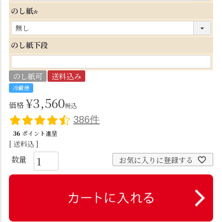
必
のし紙
須
(
)
必
のし紙下段
須
)
のし紙可
送料込み
冷蔵便
¥
3,560
価格
税込
386件
36
ポイント進呈
送料込
お気に入りに登録する