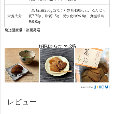
（製品1箱250g当たり）熱量430kcal、たんぱく
栄養成分
質7.75g、脂質1.5g、炭水化物96.8g、食塩相当
量0.05g
発送温度帯：冷蔵発送
お客様からのSNS投稿
レビュー