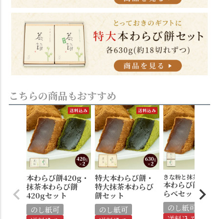
こちらの商品もおすすめ
本わらび餅420g・
特大本わらび餅・
きな粉と抹茶の２種
本わらび餅食べ
抹茶本わらび餅
特大抹茶本わらび
らべセット
420gセット
餅セット
のし紙可
のし紙可
のし紙可
送料込み