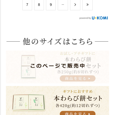
​7
​8
​9