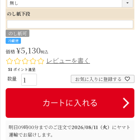
(
必
のし紙下段
須
)
のし紙可
冷蔵便
¥
5,130
価格
税込
レビューを書く
51
ポイント進呈
お気に入りに登録する
明日
09時00分
までのご注文で
2026/08/11（火）
に
ヤマト
運輸
でお届けします。