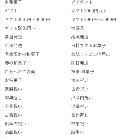
かったらぜひこの機会
景、もっと知られてほ
定番菓子
プチギフト
に食べてみてはいかが
しい！ 🍋締めは「みず
ギフト
ギフト3000円以下
でしょうか。 🍡みずは
は北川」さんへ。 いま
ギフト3001円～4000円
ギフト4001円～5000円
北川🍡 住所 長岡京市う
話題のレモンわらび餅
ギフト5001円～
大容量
ぐいす台1-3 TEL 075-
と、夏季限定・竹筒入
954-0400 営業時間 10:00
り水ようかん「清竹」
常温発送
冷蔵発送
～18:00 インスタ
を無事ゲットして、み
冷凍発送
日持ちするお菓子
@mizuha_kitagawa #セン
んな大満足の笑顔😋 さ
季節限定の和菓子
お試し・ご自宅用に
ス長岡京 #SENSE長岡
らに日高さんから、な
春の和菓子
即日発送
京公式アンバサダー #み
かの邸の珈琲パックと
ずは北川 私のアカウン
小倉山荘のお菓子のサ
自分へのご褒美
抹茶 和菓子
トは、地元のおすすめ
プライズプレゼントま
お茶菓子
快気祝い
グルメをメインに発
で🎁最後の最後まで"お
還暦祝い
古希祝い
信。お店選びの参考な
もてなし"の心を教えて
どにご利用いただける
いただきました。 プロ
香典返し
出産内祝い
と嬉しいです。 長岡京
ドライバーならではの
卒業祝い
退職祝い
市のお店や観光地など
ルート取り、駐車場事
古希祝い
香典返し
の情報を詳しく知りた
情、お客様を飽きさせ
出産内祝い
卒業祝い
い人は、下記アカウン
ない語り口…。楽しみ
トもあわせてチェック
ながら学びっぱなしの
退職祝い
誕生日
またはフォローして
一日。この経験を西山