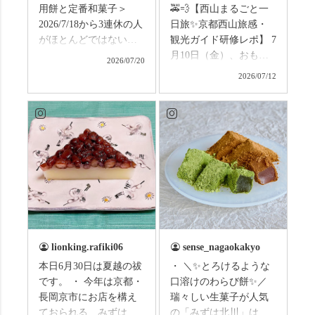
用餅と定番和菓子＞
🚕💨【西山まるごと一
2026/7/18から3連休の人
日旅✨京都西山旅感・
がほとんどではないか
観光ガイド研修レポ】 7
と思います。みなさん
月10日（金）、おもて
2026/07/20
はこの連休は楽しんで
なしタクシーの日高順
2026/07/12
いますか？ これからは
子さんの名ガイドで、
ものすごい暑さが続き
西山の魅力をぎゅっと
ますので、熱中症にな
詰め込んだ観光ガイド
らないようお互いに気
研修に行ってきまし
をつけましょう。 3連休
た！ 🎋スタートは「竹
まずは「みずは北川」
の径」。 頭上を覆う竹
の和菓子の紹介から。
のトンネルに一歩入る
（写真2枚目から） ・土
と、空気がすっと涼し
用餅（2個入） 暑気払
くなって、聞こえるの
い、厄払いとして夏の
は葉ずれの音だけ。嵐
土用入りにいただくと
山の竹林に絶対負けて
lionking.rafiki06
sense_nagaokakyo
いわれている土用餅。
ない美しさなのに、す
本日6月30日は夏越の祓
・ ＼✨とろけるような
今年の土用の入りは7/20
れ違うのは犬の散歩の
です。 ・ 今年は京都・
口溶けのわらび餅✨／
だそうです。連休最終
方くらい。この静け
長岡京市にお店を構え
瑞々しい生菓子が人気
日、時間のある人はぜ
さ、贅沢すぎません
ておられる、みずは北
の「みずは北川」は、