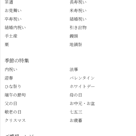
茶道
長寿祝い
ね。 センス長岡京
のガイド活動にしっか
お見舞い
米寿祝い
@sense_nagaokakyo 長岡
り活かしていきます💪
卒寿祝い
結婚祝い
京市観光協会
西山、ほんまにええと
@nagaokakyo_tourism ふ
こです。次はあなたを
結婚内祝い
引き出物
るふる長岡京
ご案内させてください
手土産
饅頭
@furufuru_nagaokakyo
🚕✨ #京都西山旅感 #京
栗
地鎮祭
まいぷれ乙訓
都西山 #おもてなしタク
@mypl_otokuni ※今も
シー #観光ガイド研修 #
物価の値上がりが激し
竹の径 #大原野神社 #京
季節の特集
くなっているので、値
春日 #千眼桜 #そば切り
内祝い
法事
段の記載はしばらく止
こごろ #勝持寺 #正法寺
迎春
バレンタイン
めます。
#善峯寺 #あじさい #あ
じさい供養 #遊龍の松 #
ひな祭り
ホワイトデー
桂昌院 #玉の輿 #みずは
端午の節句
母の日
北川 #レモンわらび餅 #
父の日
お中元・お盆
清竹 #なかの邸 #小倉山
敬老の日
七五三
荘 #京都観光 #西京区 #
大原野
クリスマス
お歳暮