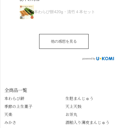
がとうございます🙏 ・
************** みずは
秋様
ますが、追加でかけな
し最高のお蕎麦をつる
お皿は原稔さん
北川
くても十分おいしくい
り。器まで美しくて、
本わらび餅420g・清竹４本セット
（@hara_minoru）「角
（mizuha_kitagawa） 京
ただけます。 店内には
みんなの箸もカメラも
皿 金彩三島 千羽鶴」で
都府長岡京市うぐいす
別の食べ方でおいしく
止まりません📸 🌸午後
す。 ・ #みずは北川 #
台1-3 10:00～18:00 無休
いただける、わらび餅
は西行ゆかりの花の寺
水無月 #原稔 さん #和
（元日のみ休業）
のアレンジレシピのポ
「勝持寺」、石庭が見
菓子 #京都
**************
他の感想を見る
ップがあります。店員
事な石の寺「正法寺」
sense_nagaokakyo では
さんに一言お声かけて
へ。青もみじがきらき
「長岡京」や近郊のま
もらえれば、撮影許可
ら輝いて、秋の紅葉シ
ちの日常の魅力を発信
をいただけます。よか
ーズンへの期待が膨ら
しています📱 ぜひ皆さ
ったらぜひこちらも試
みます。 💠そしてクラ
んも「 #センス長岡京
してみてね。 ※発信は
イマックスは「善峯
」を付けて長岡京の素
今回控えさせていただ
寺」！ 境内に咲くあじ
敵な写真を投稿して下
きました。 •お茶丸 •天
さいはなんと8000株。
全商品一覧
さい😉 #長岡京スイー
上天鼓 •天楽 •完熟南紅
「もう終わってるか
ツ #みずは北川 #わらび
本わらび餅
生麩まんじゅう
梅ゼリー 上記4点も定番
な…」と半ば諦めてい
餅 #抹茶わらび餅
季節の上生菓子
天上天鼓
の和菓子。 完熟南紅梅
たら、上の方にはまだ
ゼリーは、現在1,500円
瑞々しい花がたくさん
天楽
お茶丸
以上購入すると1個プレ
残っていてくれました
みかさ
酒粕入り薄皮まんじゅう
ゼントのクーポン企画
✨ちょうどこの日から