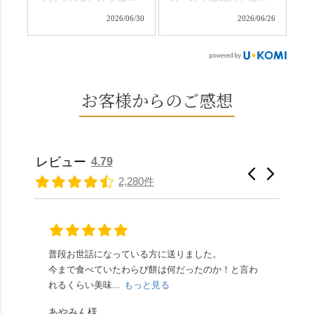
ひこの機会に食べてみ
か…？ここを独り占め
川さん
和菓子作りの要である
ては。 •わらび餅（京き
できるのが西山なんで
2026/06/30
2026/06/26
（@mizuha_kitagawa）
おいしい水を求めて、
なこ） •わらび餅（抹
す。 ⛩️続いて「大原野
の水無月を頂きまし
西山の地にたどり着き
茶） 上記2点のわらび餅
神社」へ。 延暦3年
た。 ・ 大納言小豆は程
ました⛲️ 創業から30余
は、始めから一口サイ
（784年）、長岡京遷都
よい甘さで、ほっくり
年、自社の井戸の地下
ズになっているのです
とともに歩んできた"京
とした小豆の食感も美
水で作る和菓子は目に
お客様からのご感想
ぐにいただけます。 ち
春日"。鯉沢の池には白
味しかったです。うい
も麗しいものばかり👀
なみに、京きなこは通
いスイレンが咲き、神
ろう生地は歯応えもあ
「本わらび餅」は、も
常サイズ（250g）とビ
の使いの鹿がお出迎
りつつ滑らかで、こち
っちりした食感に深煎
ッグサイズ（420g）の2
え。紫式部が越前の雪
らもほんのりとした甘
りの香ばしい京きな粉
種類があります。 ※私
景色を見ながら想いを
レビュー
4.79
さだったため、とても
と和三盆の風味が広が
たちの間では、「みず
馳せた小塩山のふもと
2,280件
頂きやすかったです。
ります🥰 抹茶味もあ
はさんといえばわらび
に鎮座するお社です。
ありがたく、美味しく
り、こちらには宇治抹
餅がおすすめ」といわ
半日〜3日しか咲かない
頂きました。ご馳走様
茶を使用🍵 上質な渋み
れますが、ほんとうに
幻の「千眼桜」のお話
でした。 ・ 今年も変わ
の中に甘さを感じる大
納得です。種類は断ト
には一同うっとり。
らず湯島天満宮さんで
人の味わいです☺️ それ
ツに京きなこが人気で
「満開に出会えたら千
普段お世話になっている方に送りました。
夏の
茅の輪をくぐらせて頂
ぞれにきな粉、抹茶き
すが、私はどれも同じ
の願いが叶う」…来
今まで食べていたわらび餅は何だったのか！と言わ
た。
き、水無月にも出会え
な粉がついているの
くらい好きです。 ※京
春、絶対に狙います🌸
れるくらい美味...
もっと見る
あん
夏を迎えられることに
で、食べる直前にかけ
きなこはきなこ、抹茶
🍜お昼は「そば切りこ
が増.
感謝しています。あり
て召し上がれ💁‍♀️
あやみん様
は抹茶きなこが付いて
ごろ」さんで、のど越