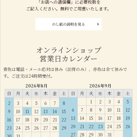
「お店への通信欄」に必要枚数を
ご記入ください。無料でご用意いたします。
のし紙の説明を見る
オンラインショップ
営業日カレンダー
青色は電話・メール応対は休み（出荷のみ）、赤色は全て休みで
す。ご注文は24時間受付。
2026年8月
2026年9月
日
月
火
水
木
金
土
日
月
火
水
木
金
土
1
2
3
4
5
2
3
4
5
6
7
8
6
7
8
9
10
11
12
9
10
11
12
13
14
15
13
14
15
16
17
18
19
16
17
18
19
20
21
22
20
21
22
23
24
25
26
23
24
25
26
27
28
29
27
28
29
30
31
30
31