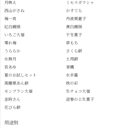
月映え
ミセスガラシャ
を実施中。期限は
始まった「あじさい供
7/26（日）。但し、「み
養」で、池に浮かぶあ
西山がさね
かすてら
ずは北川」のアプリ会
じさいにも出会えるか
梅一爽
丹波栗童子
員登録が必要です。 ※
も…という素敵なお話
紅白饅頭
黄白饅頭
ゼリーは生の写真を撮
も。 天然記念物の「遊
いちご大福
干支菓子
りたかったのですが、
龍の松」は、地を這う
崩れてしまいました。
ように伸びる主幹がま
零れ梅
草もち
「みずは北川」のアプ
るで龍が遊ぶように見
うららか
さくら餅
リ会員の登録はほんと
える迫力！そして桂昌
水無月
土用餅
うにおすすめ。ポイン
院お手植えと伝わる樹
若あゆ
青楓
トもすぐに貯まります
齢300年超のしだれ
し、いろんな特典もあ
桜。"玉の輿"の語源に
夏のお試しセット
水羊羹
ります。まだ会員登録
なったお玉さん＝桂昌
黒糖栗あん餅
秋の彩
していない人はぜひこ
院と徳川綱吉の、教科
モンブラン大福
生チョコ大福
の機会に会員登録もし
書がひっくり返るよう
てみてね。 みなさんは
な再評価のお話まで聞
金時さん
迎春の上生菓子
この中で気になったも
けて、もう頭も心も満
花びら餅
のはありましたか？ど
腹です。振り返れば京
れも食べてほしいおす
都盆地が一望…!西から
用途別
すめ品ばかりです。よ
京都を見渡せるこの絶