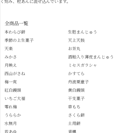
く刻み、粒あんに混ぜ込んでいます。
全商品一覧
本わらび餅
生麩まんじゅう
季節の上生菓子
天上天鼓
天楽
お茶丸
みかさ
酒粕入り薄皮まんじゅう
月映え
ミセスガラシャ
西山がさね
かすてら
梅一爽
丹波栗童子
紅白饅頭
黄白饅頭
いちご大福
干支菓子
零れ梅
草もち
うららか
さくら餅
水無月
土用餅
若あゆ
青楓