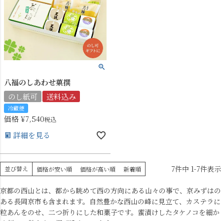
八福のしあわせ菓撰
のし紙可
送料込み
冷蔵便
価格
¥
7,540
税込
詳細を見る
7
件中
1
-
7
件表示
並び替え
価格が安い順
価格が高い順
新着順
京都の西山とは、都から眺めて西の方向にある山々の事で、京みずはの
ある長岡京市も含まれます。自然豊かな西山の峰に見立て、カステラに
粒あんをのせ、二つ折りにした和菓子です。蜜漬けしたタケノコを細か