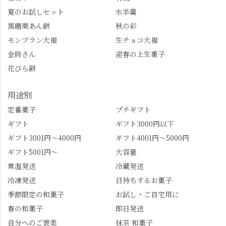
夏のお試しセット
水羊羹
黒糖栗あん餅
秋の彩
モンブラン大福
生チョコ大福
金時さん
迎春の上生菓子
花びら餅
用途別
定番菓子
プチギフト
ギフト
ギフト3000円以下
ギフト3001円～4000円
ギフト4001円～5000円
ギフト5001円～
大容量
常温発送
冷蔵発送
冷凍発送
日持ちするお菓子
季節限定の和菓子
お試し・ご自宅用に
春の和菓子
即日発送
自分へのご褒美
抹茶 和菓子