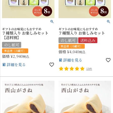
ギフトのお味見にもおすすめ
ギフトのお味見にもおすすめ
７種類入り お楽しみセット
７種類入り お楽しみセット
【送料別】
のし紙可
送料込み
のし紙可
常温便（冷蔵可）
常温便（冷蔵可）
価格
¥
4,040
税込
価格
¥
2,940
税込
詳細を見る
詳細を見る
13件