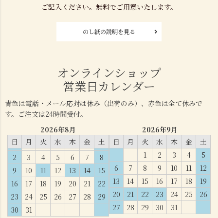
ご記入ください。無料でご用意いたします。
のし紙の説明を見る
オンラインショップ
営業日カレンダー
青色は電話・メール応対は休み（出荷のみ）、赤色は全て休みで
す。ご注文は24時間受付。
2026年8月
2026年9月
日
月
火
水
木
金
土
日
月
火
水
木
金
土
1
2
3
4
5
2
3
4
5
6
7
8
6
7
8
9
10
11
12
9
10
11
12
13
14
15
13
14
15
16
17
18
19
16
17
18
19
20
21
22
20
21
22
23
24
25
26
23
24
25
26
27
28
29
27
28
29
30
31
30
31