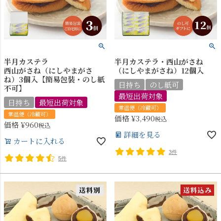
半月カステラ
半月カステラ・西山がさね
西山がさね（にしやまがさ
（にしやまがさね）12個入
ね）3個入【簡易包装・のし紙
日持ち
のし紙可
不可】
最短出荷対象
日持ち
最短出荷対象
常温便（冷蔵可）
常温便（冷蔵可）
価格
¥
3,490
税込
価格
¥
960
税込
詳細を見る
カートに入れる
3件
5件