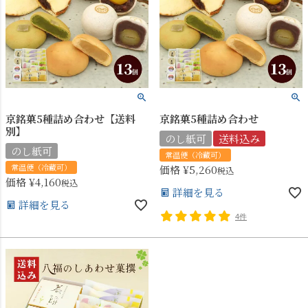
京銘菓5種詰め合わせ【送料
京銘菓5種詰め合わせ
別】
のし紙可
送料込み
のし紙可
常温便（冷蔵可）
常温便（冷蔵可）
価格
¥
5,260
税込
価格
¥
4,160
税込
詳細を見る
詳細を見る
4件