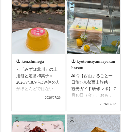
ken.shimoga
kyotonisiyamaryokan
hotsuu
＜「みずは北川」の土
用餅と定番和菓子＞
🚕💨【西山まるごと一
2026/7/18から3連休の人
日旅✨京都西山旅感・
がほとんどではないか
観光ガイド研修レポ】 7
と思います。みなさん
月10日（金）、おもて
2026/07/20
はこの連休は楽しんで
なしタクシーの日高順
2026/07/12
いますか？ これからは
子さんの名ガイドで、
ものすごい暑さが続き
西山の魅力をぎゅっと
ますので、熱中症にな
詰め込んだ観光ガイド
らないようお互いに気
研修に行ってきまし