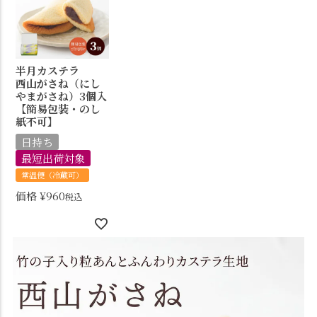
半月カステラ
西山がさね（にし
やまがさね）3個入
【簡易包装・のし
紙不可】
日持ち
最短出荷対象
常温便（冷蔵可）
価格
¥
960
税込