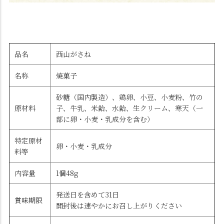
品名
西山がさね
名称
焼菓子
砂糖（国内製造）、鶏卵、小豆、小麦粉、竹の
原材料
子、牛乳、米飴、水飴、生クリーム、寒天（一
部に卵・小麦・乳成分を含む）
特定原材
卵・小麦・乳成分
料等
内容量
1個48g
発送日を含めて31日
賞味期限
開封後は速やかにお召し上がりください