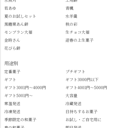
水無月
土用餅
うにおすすめ。ポイン
院お手植えと伝わる樹
若あゆ
青楓
トもすぐに貯まります
齢300年超のしだれ
し、いろんな特典もあ
桜。"玉の輿"の語源に
夏のお試しセット
水羊羹
ります。まだ会員登録
なったお玉さん＝桂昌
黒糖栗あん餅
秋の彩
していない人はぜひこ
院と徳川綱吉の、教科
モンブラン大福
生チョコ大福
の機会に会員登録もし
書がひっくり返るよう
てみてね。 みなさんは
な再評価のお話まで聞
金時さん
迎春の上生菓子
この中で気になったも
けて、もう頭も心も満
花びら餅
のはありましたか？ど
腹です。振り返れば京
れも食べてほしいおす
都盆地が一望…!西から
用途別
すめ品ばかりです。よ
京都を見渡せるこの絶
かったらぜひこの機会
景、もっと知られてほ
定番菓子
プチギフト
に食べてみてはいかが
しい！ 🍋締めは「みず
ギフト
ギフト3000円以下
でしょうか。 🍡みずは
は北川」さんへ。 いま
ギフト3001円～4000円
ギフト4001円～5000円
北川🍡 住所 長岡京市う
話題のレモンわらび餅
ギフト5001円～
大容量
ぐいす台1-3 TEL 075-
と、夏季限定・竹筒入
954-0400 営業時間 10:00
り水ようかん「清竹」
常温発送
冷蔵発送
～18:00 インスタ
を無事ゲットして、み
冷凍発送
日持ちするお菓子
@mizuha_kitagawa #セン
んな大満足の笑顔😋 さ
季節限定の和菓子
お試し・ご自宅用に
ス長岡京 #SENSE長岡
らに日高さんから、な
春の和菓子
即日発送
京公式アンバサダー #み
かの邸の珈琲パックと