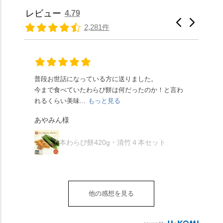
らもほんのりとした甘
りの香ばしい京きな粉
種類があります。 ※私
景色を見ながら想いを
レビュー
4.79
さだったため、とても
と和三盆の風味が広が
たちの間では、「みず
馳せた小塩山のふもと
2,281件
頂きやすかったです。
ります🥰 抹茶味もあ
はさんといえばわらび
に鎮座するお社です。
ありがたく、美味しく
り、こちらには宇治抹
餅がおすすめ」といわ
半日〜3日しか咲かない
頂きました。ご馳走様
茶を使用🍵 上質な渋み
れますが、ほんとうに
幻の「千眼桜」のお話
でした。 ・ 今年も変わ
の中に甘さを感じる大
納得です。種類は断ト
には一同うっとり。
らず湯島天満宮さんで
人の味わいです☺️ それ
ツに京きなこが人気で
「満開に出会えたら千
普段お世話になっている方に送りました。
夏の
茅の輪をくぐらせて頂
ぞれにきな粉、抹茶き
すが、私はどれも同じ
の願いが叶う」…来
今まで食べていたわらび餅は何だったのか！と言わ
た。
き、水無月にも出会え
な粉がついているの
くらい好きです。 ※京
春、絶対に狙います🌸
れるくらい美味...
もっと見る
あん
夏を迎えられることに
で、食べる直前にかけ
きなこはきなこ、抹茶
🍜お昼は「そば切りこ
が増.
感謝しています。あり
て召し上がれ💁‍♀️
あやみん様
は抹茶きなこが付いて
ごろ」さんで、のど越
がとうございます🙏 ・
************** みずは
秋様
ますが、追加でかけな
し最高のお蕎麦をつる
お皿は原稔さん
北川
くても十分おいしくい
り。器まで美しくて、
本わらび餅420g・清竹４本セット
（@hara_minoru）「角
（mizuha_kitagawa） 京
ただけます。 店内には
みんなの箸もカメラも
皿 金彩三島 千羽鶴」で
都府長岡京市うぐいす
別の食べ方でおいしく
止まりません📸 🌸午後
す。 ・ #みずは北川 #
台1-3 10:00～18:00 無休
いただける、わらび餅
は西行ゆかりの花の寺
水無月 #原稔 さん #和
（元日のみ休業）
のアレンジレシピのポ
「勝持寺」、石庭が見
菓子 #京都
**************
他の感想を見る
ップがあります。店員
事な石の寺「正法寺」
sense_nagaokakyo では
さんに一言お声かけて
へ。青もみじがきらき
「長岡京」や近郊のま
もらえれば、撮影許可
ら輝いて、秋の紅葉シ