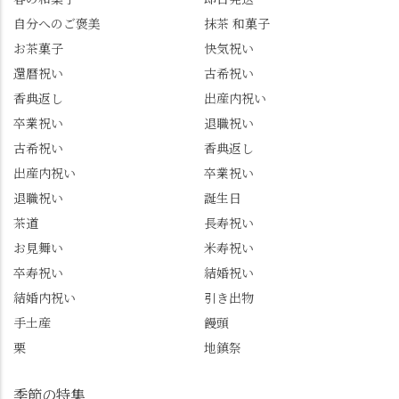
ずは北川 私のアカウン
小倉山荘のお菓子のサ
自分へのご褒美
抹茶 和菓子
トは、地元のおすすめ
プライズプレゼントま
お茶菓子
快気祝い
グルメをメインに発
で🎁最後の最後まで"お
還暦祝い
古希祝い
信。お店選びの参考な
もてなし"の心を教えて
どにご利用いただける
いただきました。 プロ
香典返し
出産内祝い
と嬉しいです。 長岡京
ドライバーならではの
卒業祝い
退職祝い
市のお店や観光地など
ルート取り、駐車場事
古希祝い
香典返し
の情報を詳しく知りた
情、お客様を飽きさせ
出産内祝い
卒業祝い
い人は、下記アカウン
ない語り口…。楽しみ
トもあわせてチェック
ながら学びっぱなしの
退職祝い
誕生日
またはフォローして
一日。この経験を西山
茶道
長寿祝い
ね。 センス長岡京
のガイド活動にしっか
お見舞い
米寿祝い
@sense_nagaokakyo 長岡
り活かしていきます💪
卒寿祝い
結婚祝い
京市観光協会
西山、ほんまにええと
@nagaokakyo_tourism ふ
こです。次はあなたを
結婚内祝い
引き出物
るふる長岡京
ご案内させてください
手土産
饅頭
@furufuru_nagaokakyo
🚕✨ #京都西山旅感 #京
栗
地鎮祭
まいぷれ乙訓
都西山 #おもてなしタク
@mypl_otokuni ※今も
シー #観光ガイド研修 #
物価の値上がりが激し
竹の径 #大原野神社 #京
季節の特集