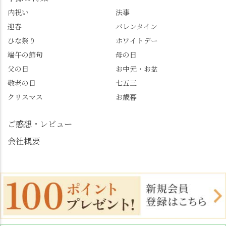
くなっているので、値
春日 #千眼桜 #そば切り
内祝い
法事
段の記載はしばらく止
こごろ #勝持寺 #正法寺
迎春
バレンタイン
めます。
#善峯寺 #あじさい #あ
じさい供養 #遊龍の松 #
ひな祭り
ホワイトデー
桂昌院 #玉の輿 #みずは
端午の節句
母の日
北川 #レモンわらび餅 #
父の日
お中元・お盆
清竹 #なかの邸 #小倉山
敬老の日
七五三
荘 #京都観光 #西京区 #
大原野
クリスマス
お歳暮
ご感想・レビュー
会社概要