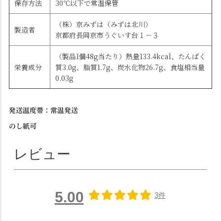
保存方法
30℃以下で常温保管
（株）京みずは（みずは北川）
製造者
京都府長岡京市うぐいす台１－３
（製品1個48g当たり）熱量133.4kcal、たんぱく
栄養成分
質3.0g、脂質1.7g、炭水化物26.7g、食塩相当量
0.03g
発送温度帯：常温発送
のし紙可
レビュー
5.00
3件