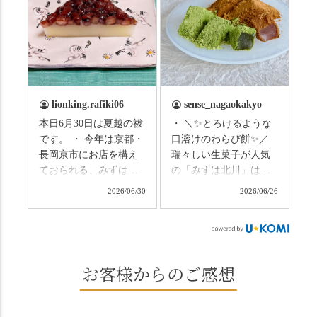
をつけましょう。 3連休
た！ 🎋スタートは「竹
まずは「みずは北川」
の径」。 頭上を覆う竹
の和菓子の紹介から。
のトンネルに一歩入る
（写真2枚目から） ・土
と、空気がすっと涼し
用餅（2個入） 暑気払
くなって、聞こえるの
い、厄払いとして夏の
は葉ずれの音だけ。嵐
土用入りにいただくと
山の竹林に絶対負けて
lionking.rafiki06
sense_nagaokakyo
いわれている土用餅。
ない美しさなのに、す
本日6月30日は夏越の祓
・ ＼✨とろけるような
今年の土用の入りは7/20
れ違うのは犬の散歩の
です。 ・ 今年は京都・
口溶けのわらび餅✨／
だそうです。連休最終
方くらい。この静け
長岡京市にお店を構え
瑞々しい生菓子が人気
日、時間のある人はぜ
さ、贅沢すぎません
ておられる、みずは北
の「みずは北川」は、
ひこの機会に食べてみ
か…？ここを独り占め
川さん
和菓子作りの要である
ては。 •わらび餅（京き
できるのが西山なんで
2026/06/30
2026/06/26
（@mizuha_kitagawa）
おいしい水を求めて、
なこ） •わらび餅（抹
す。 ⛩️続いて「大原野
の水無月を頂きまし
西山の地にたどり着き
茶） 上記2点のわらび餅
神社」へ。 延暦3年
た。 ・ 大納言小豆は程
ました⛲️ 創業から30余
は、始めから一口サイ
（784年）、長岡京遷都
よい甘さで、ほっくり
年、自社の井戸の地下
ズになっているのです
とともに歩んできた"京
とした小豆の食感も美
水で作る和菓子は目に
お客様からのご感想
ぐにいただけます。 ち
春日"。鯉沢の池には白
味しかったです。うい
も麗しいものばかり👀
なみに、京きなこは通
いスイレンが咲き、神
ろう生地は歯応えもあ
「本わらび餅」は、も
常サイズ（250g）とビ
の使いの鹿がお出迎
りつつ滑らかで、こち
っちりした食感に深煎
ッグサイズ（420g）の2
え。紫式部が越前の雪