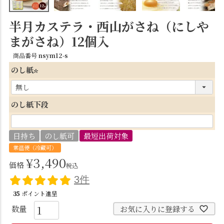
半月カステラ・西山がさね（にしや
まがさね）12個入
商品番号
nsym12-s
のし紙
(
必
のし紙下段
須
)
日持ち
のし紙可
最短出荷対象
常温便（冷蔵可）
¥
3,490
価格
税込
3件
35
ポイント進呈
お気に入りに登録する