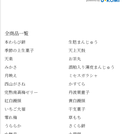
ちの日常の魅力を発信
をいただけます。よか
ーズンへの期待が膨ら
しています📱 ぜひ皆さ
ったらぜひこちらも試
みます。 💠そしてクラ
んも「 #センス長岡京
してみてね。 ※発信は
イマックスは「善峯
」を付けて長岡京の素
今回控えさせていただ
寺」！ 境内に咲くあじ
敵な写真を投稿して下
きました。 •お茶丸 •天
さいはなんと8000株。
全商品一覧
さい😉 #長岡京スイー
上天鼓 •天楽 •完熟南紅
「もう終わってるか
ツ #みずは北川 #わらび
本わらび餅
生麩まんじゅう
梅ゼリー 上記4点も定番
な…」と半ば諦めてい
餅 #抹茶わらび餅
季節の上生菓子
天上天鼓
の和菓子。 完熟南紅梅
たら、上の方にはまだ
ゼリーは、現在1,500円
瑞々しい花がたくさん
天楽
お茶丸
以上購入すると1個プレ
残っていてくれました
みかさ
酒粕入り薄皮まんじゅう
ゼントのクーポン企画
✨ちょうどこの日から
月映え
ミセスガラシャ
を実施中。期限は
始まった「あじさい供
7/26（日）。但し、「み
養」で、池に浮かぶあ
西山がさね
かすてら
ずは北川」のアプリ会
じさいにも出会えるか
完熟南高梅ゼリー
丹波栗童子
員登録が必要です。 ※
も…という素敵なお話
紅白饅頭
黄白饅頭
ゼリーは生の写真を撮
も。 天然記念物の「遊
いちご大福
干支菓子
りたかったのですが、
龍の松」は、地を這う
崩れてしまいました。
ように伸びる主幹がま
零れ梅
草もち
「みずは北川」のアプ
るで龍が遊ぶように見
うららか
さくら餅
リ会員の登録はほんと
える迫力！そして桂昌