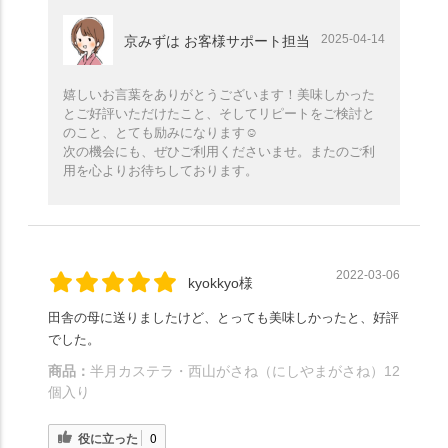
2025-04-14
京みずは お客様サポート担当
嬉しいお言葉をありがとうございます！美味しかった
とご好評いただけたこと、そしてリピートをご検討と
のこと、とても励みになります☺️
次の機会にも、ぜひご利用くださいませ。またのご利
用を心よりお待ちしております。
2022-03-06
kyokkyo様
田舎の母に送りましたけど、とっても美味しかったと、好評
でした。
商品：
半月カステラ・西山がさね（にしやまがさね）12
個入り
役に立った
0