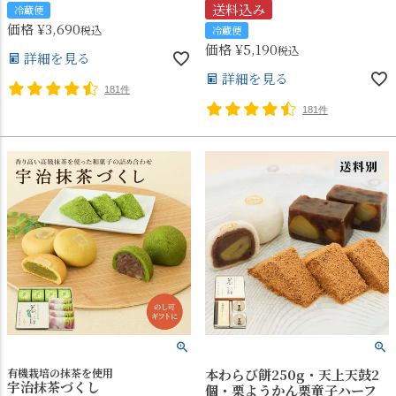
送料込み
冷蔵便
価格
¥
3,690
税込
冷蔵便
価格
¥
5,190
税込
詳細を見る
詳細を見る
181件
181件
有機栽培の抹茶を使用
本わらび餅250g・天上天鼓2
宇治抹茶づくし
個・栗ようかん栗童子ハーフ