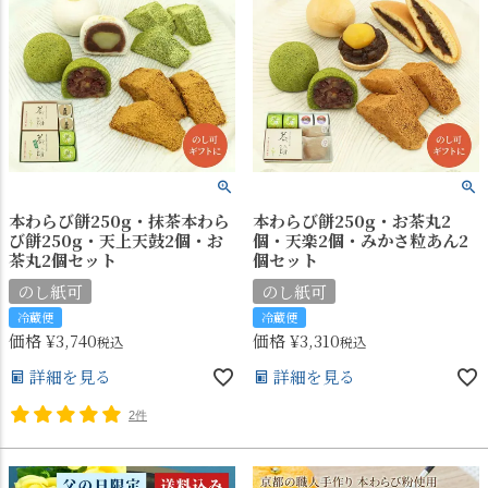
本わらび餅250g・抹茶本わら
本わらび餅250g・お茶丸2
び餅250g・天上天鼓2個・お
個・天楽2個・みかさ粒あん2
茶丸2個セット
個セット
のし紙可
のし紙可
冷蔵便
冷蔵便
価格
¥
3,740
価格
¥
3,310
税込
税込
詳細を見る
詳細を見る
2件