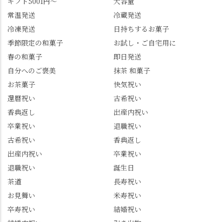
ギフト5001円～
大容量
常温発送
冷蔵発送
冷凍発送
日持ちするお菓子
季節限定の和菓子
お試し・ご自宅用に
春の和菓子
即日発送
自分へのご褒美
抹茶 和菓子
お茶菓子
快気祝い
還暦祝い
古希祝い
香典返し
出産内祝い
卒業祝い
退職祝い
古希祝い
香典返し
出産内祝い
卒業祝い
退職祝い
誕生日
茶道
長寿祝い
お見舞い
米寿祝い
卒寿祝い
結婚祝い