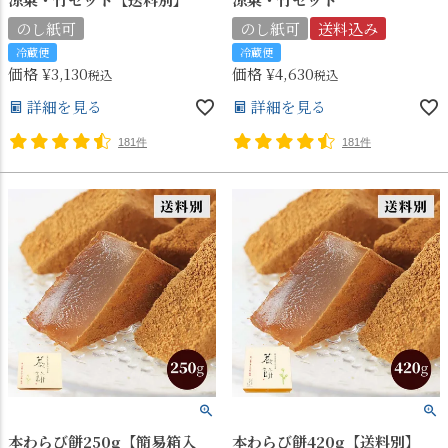
のし紙可
のし紙可
送料込み
冷蔵便
冷蔵便
価格
¥
3,130
価格
¥
4,630
税込
税込
詳細を見る
詳細を見る
181件
181件
本わらび餅250g【簡易箱入
本わらび餅420g【送料別】