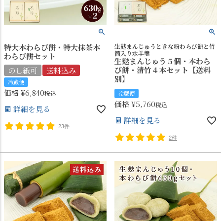
特大本わらび餅・特大抹茶本
生麸まんじゅうときな粉わらび餅と竹
筒入り水羊羹
わらび餅セット
生麩まんじゅう５個・本わら
び餅・清竹４本セット【送料
のし紙可
送料込み
別】
冷蔵便
価格
¥
6,840
税込
冷蔵便
価格
¥
5,760
税込
詳細を見る
詳細を見る
23件
2件