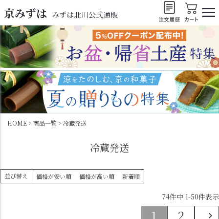
京みずは
みずは北川公式通販
HOME
商品一覧
冷蔵発送
冷蔵発送
並び替え
価格が安い順
価格が高い順
新着順
74
件中
1
-
50
件表示
1
2