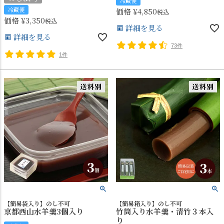
冷蔵便
冷蔵便
価格
¥
4,850
税込
価格
¥
3,350
税込
詳細を見る
詳細を見る
73件
1件
【簡易袋入り】のし不可
【簡易箱入り】のし不可
京都西山水羊羹3個入り
竹筒入り水羊羹・清竹３本入
り