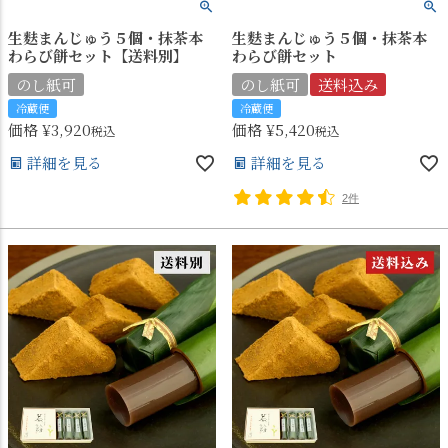
生麩まんじゅう５個・抹茶本
生麩まんじゅう５個・抹茶本
わらび餅セット【送料別】
わらび餅セット
のし紙可
のし紙可
送料込み
冷蔵便
冷蔵便
価格
¥
3,920
価格
¥
5,420
税込
税込
詳細を見る
詳細を見る
2件