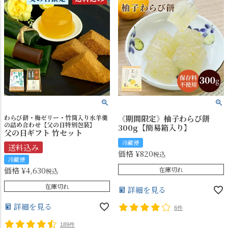
わらび餅・梅ゼリー・竹筒入り水羊羹
《期間限定》柚子わらび餅
の詰め合わせ【父の日特別包装】
300g【簡易箱入り】
父の日ギフト 竹セット
冷蔵便
送料込み
価格
¥
820
税込
冷蔵便
価格
¥
4,630
在庫切れ
税込
在庫切れ
詳細を見る
詳細を見る
6件
189件