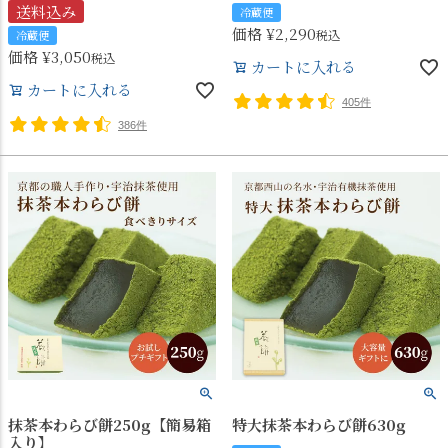
送料込み
冷蔵便
価格
¥
2,290
税込
冷蔵便
価格
¥
3,050
税込
カートに入れる
カートに入れる
405件
386件
抹茶本わらび餅250g【簡易箱
特大抹茶本わらび餅630g
入り】