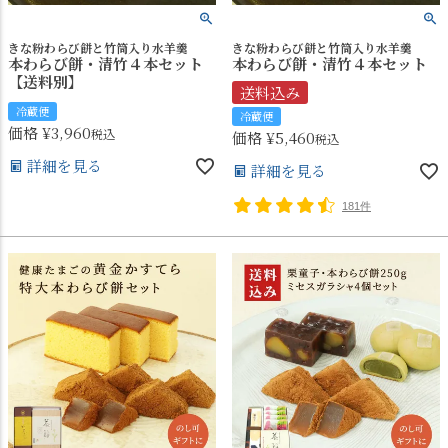
きな粉わらび餅と竹筒入り水羊羹
きな粉わらび餅と竹筒入り水羊羹
本わらび餅・清竹４本セット
本わらび餅・清竹４本セット
【送料別】
送料込み
冷蔵便
冷蔵便
価格
¥
3,960
税込
価格
¥
5,460
税込
詳細を見る
詳細を見る
181件