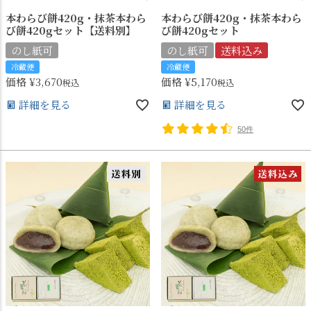
本わらび餅420g・抹茶本わら
本わらび餅420g・抹茶本わら
び餅420gセット【送料別】
び餅420gセット
のし紙可
のし紙可
送料込み
冷蔵便
冷蔵便
価格
¥
3,670
価格
¥
5,170
税込
税込
詳細を見る
詳細を見る
50件