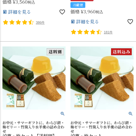
価格
¥
3,560
税込
冷蔵便
価格
¥
3,960
詳細を見る
税込
詳細を見る
386件
181件
お中元・サマーギフトに、わらび餅・
お中元・サマーギフトに、わらび餅・
梅ゼリー・竹筒入り水羊羹の詰め合わ
梅ゼリー・竹筒入り水羊羹の詰め合わ
せ
せ
涼菓・竹セット【送料別】
涼菓・竹セット