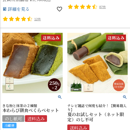
87件
詳細を見る
12件
きな粉と抹茶の２種類
テレビ雑誌で何度も紹介！【簡易箱入
本わらび餅食べくらべセット
り】
夏のお試しセット（ネット限
のし紙可
送料込み
定）のし不可
冷蔵便
送料込み