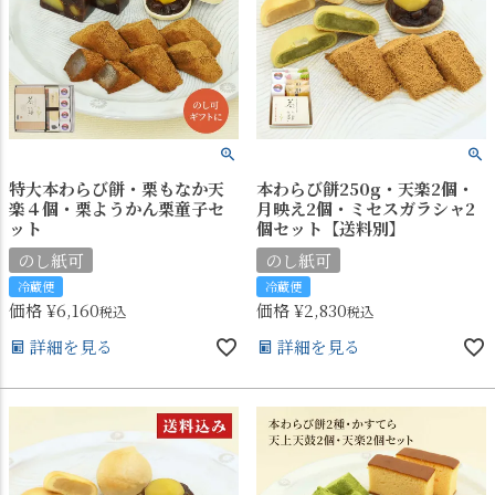
特大本わらび餅・栗もなか天
本わらび餅250g・天楽2個・
楽４個・栗ようかん栗童子セ
月映え2個・ミセスガラシャ2
ット
個セット【送料別】
のし紙可
のし紙可
冷蔵便
冷蔵便
価格
¥
6,160
価格
¥
2,830
税込
税込
詳細を見る
詳細を見る