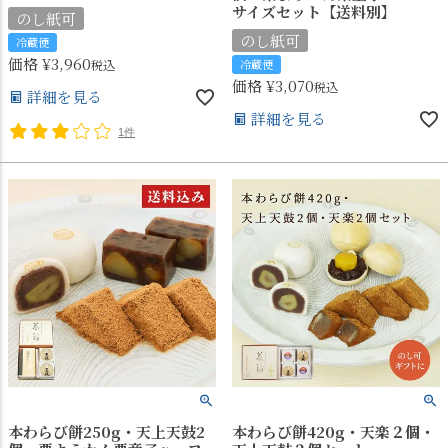
サイズセット【送料別】
のし紙可
のし紙可
冷蔵便
価格
¥
3,960
税込
冷蔵便
価格
¥
3,070
税込
詳細を見る
詳細を見る
1件
本わらび餅250g・天上天鼓2
本わらび餅420g・天楽２個・