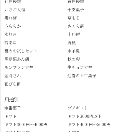
紅白饅頭
黄白饅頭
いちご大福
干支菓子
零れ梅
草もち
うららか
さくら餅
水無月
土用餅
若あゆ
青楓
夏のお試しセット
水羊羹
黒糖栗あん餅
秋の彩
モンブラン大福
生チョコ大福
金時さん
迎春の上生菓子
花びら餅
用途別
定番菓子
プチギフト
ギフト
ギフト3000円以下
ギフト3001円～4000円
ギフト4001円～5000円