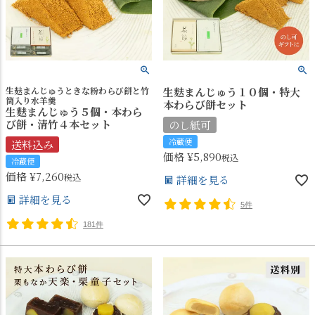
生麸まんじゅうときな粉わらび餅と竹
生麩まんじゅう１０個・特大
筒入り水羊羹
本わらび餅セット
生麩まんじゅう５個・本わら
び餅・清竹４本セット
のし紙可
冷蔵便
送料込み
価格
¥
5,890
税込
冷蔵便
価格
¥
7,260
税込
詳細を見る
詳細を見る
5件
181件