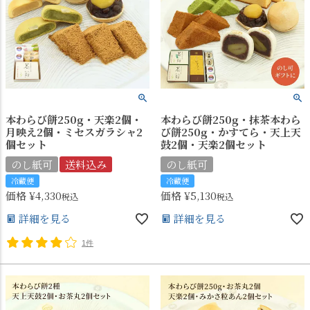
本わらび餅250g・天楽2個・
本わらび餅250g・抹茶本わら
月映え2個・ミセスガラシャ2
び餅250g・かすてら・天上天
個セット
鼓2個・天楽2個セット
のし紙可
送料込み
のし紙可
冷蔵便
冷蔵便
価格
¥
4,330
価格
¥
5,130
税込
税込
詳細を見る
詳細を見る
1件