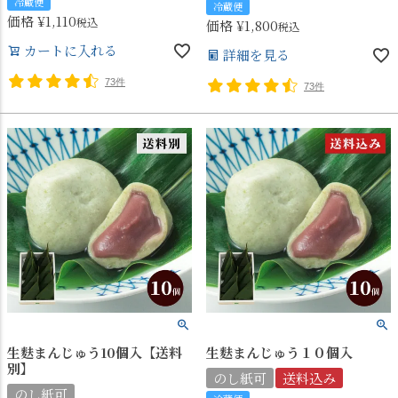
冷蔵便
冷蔵便
価格
¥
1,110
税込
価格
¥
1,800
税込
カートに入れる
詳細を見る
73件
73件
生麩まんじゅう10個入【送料
生麩まんじゅう１０個入
別】
のし紙可
送料込み
のし紙可