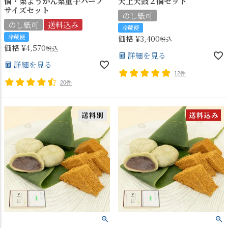
個・栗ようかん栗童子ハーフ
天上天鼓２個セット
サイズセット
のし紙可
のし紙可
送料込み
冷蔵便
冷蔵便
価格
¥
3,400
税込
価格
¥
4,570
税込
詳細を見る
詳細を見る
12件
20件