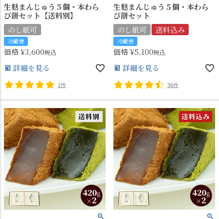
生麩まんじゅう５個・本わら
生麩まんじゅう５個・本わら
び餅セット【送料別】
び餅セット
のし紙可
のし紙可
送料込み
冷蔵便
冷蔵便
価格
¥
3,600
価格
¥
5,100
税込
税込
詳細を見る
詳細を見る
1件
36件