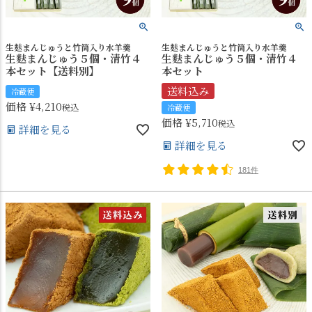
生麸まんじゅうと竹筒入り水羊羹
生麸まんじゅうと竹筒入り水羊羹
生麩まんじゅう５個・清竹４
生麩まんじゅう５個・清竹４
本セット【送料別】
本セット
送料込み
冷蔵便
価格
¥
4,210
税込
冷蔵便
価格
¥
5,710
税込
詳細を見る
詳細を見る
181件