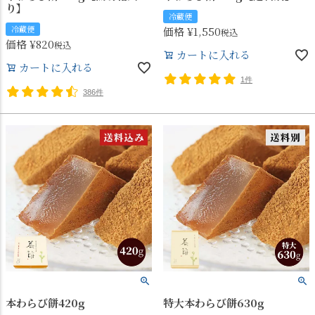
り】
冷蔵便
冷蔵便
価格
¥
1,550
税込
価格
¥
820
税込
カートに入れる
カートに入れる
1件
386件
本わらび餅420g
特大本わらび餅630g