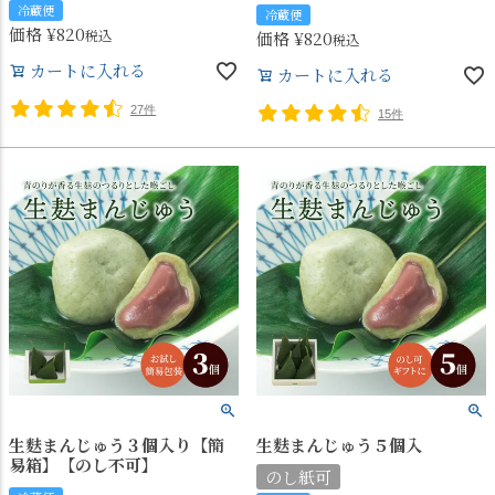
冷蔵便
冷蔵便
価格
¥
820
税込
価格
¥
820
税込
カートに入れる
カートに入れる
27件
15件
生麩まんじゅう３個入り【簡
生麩まんじゅう５個入
易箱】【のし不可】
のし紙可