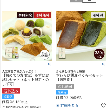
人気商品７種がたっぷり！
きな粉と抹茶の２種類
【初めての方限定】みずはお
本わらび餅食べくらべセット
試しセット（ネット限定・の
【送料別】
し不可）
のし紙可
送料込み
冷蔵便
冷蔵便
価格
¥
2,060
税込
価格
¥
6,160
税込
詳細を見る
会員特別価格
¥
3,980
税込