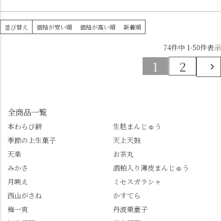
並び替え
価格が安い順
価格が高い順
新着順
74
件中
1
-
50
件表示
1
2
全商品一覧
本わらび餅
生麩まんじゅう
季節の上生菓子
天上天鼓
天楽
お茶丸
みかさ
酒粕入り薄皮まんじゅう
月映え
ミセスガラシャ
西山がさね
かすてら
梅一爽
丹波栗童子