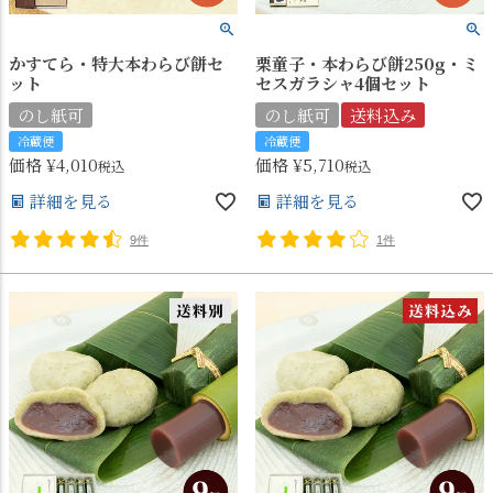
かすてら・特大本わらび餅セ
栗童子・本わらび餅250g・ミ
ット
セスガラシャ4個セット
のし紙可
のし紙可
送料込み
冷蔵便
冷蔵便
価格
¥
4,010
価格
¥
5,710
税込
税込
詳細を見る
詳細を見る
9件
1件