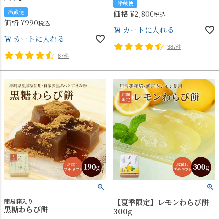
冷蔵便
冷蔵便
価格
¥
2,800
税込
価格
¥
990
税込
カートに入れる
カートに入れる
387件
87件
簡易箱入り
【夏季限定】レモンわらび餅
黒糖わらび餅
300g