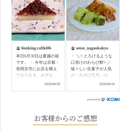
らないようお互いに気
研修に行ってきまし
をつけましょう。 3連休
た！ 🎋スタートは「竹
まずは「みずは北川」
の径」。 頭上を覆う竹
の和菓子の紹介から。
のトンネルに一歩入る
（写真2枚目から） ・土
と、空気がすっと涼し
用餅（2個入） 暑気払
くなって、聞こえるの
い、厄払いとして夏の
は葉ずれの音だけ。嵐
土用入りにいただくと
山の竹林に絶対負けて
lionking.rafiki06
sense_nagaokakyo
いわれている土用餅。
ない美しさなのに、す
本日6月30日は夏越の祓
・ ＼✨とろけるような
今年の土用の入りは7/20
れ違うのは犬の散歩の
です。 ・ 今年は京都・
口溶けのわらび餅✨／
だそうです。連休最終
方くらい。この静け
長岡京市にお店を構え
瑞々しい生菓子が人気
日、時間のある人はぜ
さ、贅沢すぎません
ておられる、みずは北
の「みずは北川」は、
ひこの機会に食べてみ
か…？ここを独り占め
川さん
和菓子作りの要である
ては。 •わらび餅（京き
できるのが西山なんで
2026/06/30
2026/06/26
（@mizuha_kitagawa）
おいしい水を求めて、
なこ） •わらび餅（抹
す。 ⛩️続いて「大原野
の水無月を頂きまし
西山の地にたどり着き
茶） 上記2点のわらび餅
神社」へ。 延暦3年
た。 ・ 大納言小豆は程
ました⛲️ 創業から30余
は、始めから一口サイ
（784年）、長岡京遷都
よい甘さで、ほっくり
年、自社の井戸の地下
ズになっているのです
とともに歩んできた"京
とした小豆の食感も美
水で作る和菓子は目に
お客様からのご感想
ぐにいただけます。 ち
春日"。鯉沢の池には白
味しかったです。うい
も麗しいものばかり👀
なみに、京きなこは通
いスイレンが咲き、神
ろう生地は歯応えもあ
「本わらび餅」は、も
常サイズ（250g）とビ
の使いの鹿がお出迎