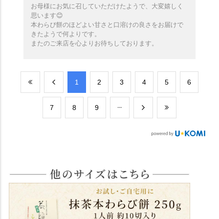
お母様にお気に召していただけたようで、大変嬉しく
思います😊
本わらび餅のほどよい甘さと口溶けの良さをお届けで
きたようで何よりです。
またのご来店を心よりお待ちしております。
​1
​2
​3
​4
​5
​6
​7
​8
​9