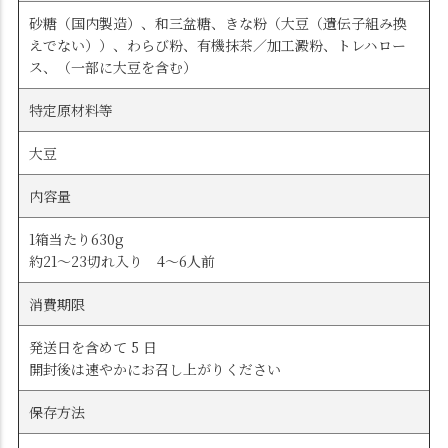
砂糖（国内製造）、和三盆糖、きな粉（大豆（遺伝子組み換
えでない））、わらび粉、有機抹茶／加工澱粉、トレハロー
ス、（一部に大豆を含む）
特定原材料等
大豆
内容量
1箱当たり630g
約21～23切れ入り 4～6人前
消費期限
発送日を含めて 5 日
開封後は速やかにお召し上がりください
保存方法