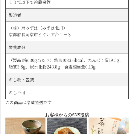
１０℃以下で冷蔵保管
製造者
（株）京みずは（みずは北川）
京都府長岡京市うぐいす台１－３
栄養成分
（製品1箱630g当たり）熱量1083.6kcal、たんぱく質19.5g、
脂質3.8g、炭水化物243.8g、食塩相当量0.13g
のし紙・包装
のし不可
この商品は冷蔵発送です
お客様からのSNS投稿