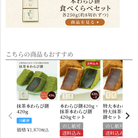
こちらの商品もおすすめ
抹茶本わらび餅
本わらび餅420g・
特大本わらび餅
420g
抹茶本わらび餅
特大抹茶本わら
420gセット
餅セット
冷蔵便
のし紙可
のし紙可
価格
¥
1,870
税込
送料込み
送料込み