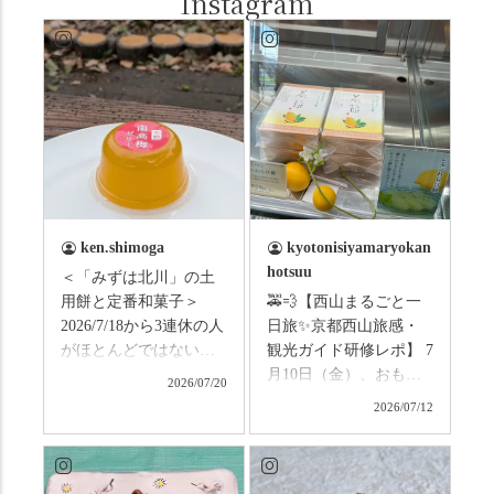
Instagram
ken.shimoga
kyotonisiyamaryokan
hotsuu
＜「みずは北川」の土
用餅と定番和菓子＞
🚕💨【西山まるごと一
2026/7/18から3連休の人
日旅✨京都西山旅感・
がほとんどではないか
観光ガイド研修レポ】 7
と思います。みなさん
月10日（金）、おもて
2026/07/20
はこの連休は楽しんで
なしタクシーの日高順
2026/07/12
いますか？ これからは
子さんの名ガイドで、
ものすごい暑さが続き
西山の魅力をぎゅっと
ますので、熱中症にな
詰め込んだ観光ガイド