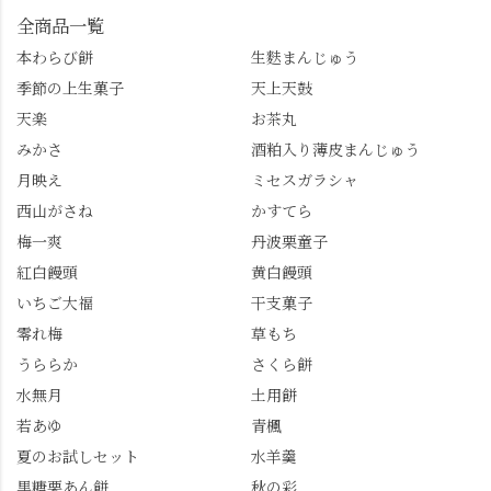
全商品一覧
本わらび餅
生麩まんじゅう
季節の上生菓子
天上天鼓
天楽
お茶丸
みかさ
酒粕入り薄皮まんじゅう
月映え
ミセスガラシャ
西山がさね
かすてら
梅一爽
丹波栗童子
紅白饅頭
黄白饅頭
いちご大福
干支菓子
零れ梅
草もち
うららか
さくら餅
水無月
土用餅
若あゆ
青楓
夏のお試しセット
水羊羹
黒糖栗あん餅
秋の彩