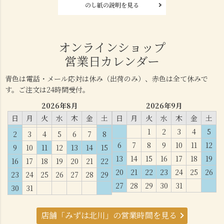
のし紙の説明を見る
オンラインショップ
営業日カレンダー
青色は電話・メール応対は休み（出荷のみ）、赤色は全て休みで
す。ご注文は24時間受付。
2026年8月
2026年9月
日
月
火
水
木
金
土
日
月
火
水
木
金
土
1
2
3
4
5
2
3
4
5
6
7
8
6
7
8
9
10
11
12
9
10
11
12
13
14
15
13
14
15
16
17
18
19
16
17
18
19
20
21
22
20
21
22
23
24
25
26
23
24
25
26
27
28
29
27
28
29
30
31
30
31
店舗「みずは北川」の営業時間を見る