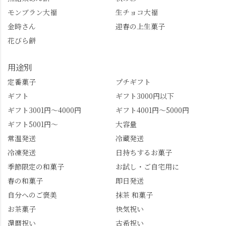
モンブラン大福
生チョコ大福
金時さん
迎春の上生菓子
花びら餅
用途別
定番菓子
プチギフト
ギフト
ギフト3000円以下
ギフト3001円～4000円
ギフト4001円～5000円
ギフト5001円～
大容量
常温発送
冷蔵発送
冷凍発送
日持ちするお菓子
季節限定の和菓子
お試し・ご自宅用に
春の和菓子
即日発送
自分へのご褒美
抹茶 和菓子
お茶菓子
快気祝い
還暦祝い
古希祝い