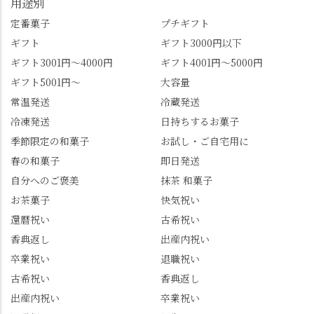
用途別
すめ品ばかりです。よ
京都を見渡せるこの絶
かったらぜひこの機会
景、もっと知られてほ
定番菓子
プチギフト
に食べてみてはいかが
しい！ 🍋締めは「みず
ギフト
ギフト3000円以下
でしょうか。 🍡みずは
は北川」さんへ。 いま
ギフト3001円～4000円
ギフト4001円～5000円
北川🍡 住所 長岡京市う
話題のレモンわらび餅
ギフト5001円～
大容量
ぐいす台1-3 TEL 075-
と、夏季限定・竹筒入
954-0400 営業時間 10:00
り水ようかん「清竹」
常温発送
冷蔵発送
～18:00 インスタ
を無事ゲットして、み
冷凍発送
日持ちするお菓子
@mizuha_kitagawa #セン
んな大満足の笑顔😋 さ
季節限定の和菓子
お試し・ご自宅用に
ス長岡京 #SENSE長岡
らに日高さんから、な
春の和菓子
即日発送
京公式アンバサダー #み
かの邸の珈琲パックと
ずは北川 私のアカウン
小倉山荘のお菓子のサ
自分へのご褒美
抹茶 和菓子
トは、地元のおすすめ
プライズプレゼントま
お茶菓子
快気祝い
グルメをメインに発
で🎁最後の最後まで"お
還暦祝い
古希祝い
信。お店選びの参考な
もてなし"の心を教えて
どにご利用いただける
いただきました。 プロ
香典返し
出産内祝い
と嬉しいです。 長岡京
ドライバーならではの
卒業祝い
退職祝い
市のお店や観光地など
ルート取り、駐車場事
古希祝い
香典返し
の情報を詳しく知りた
情、お客様を飽きさせ
出産内祝い
卒業祝い
い人は、下記アカウン
ない語り口…。楽しみ
トもあわせてチェック
ながら学びっぱなしの