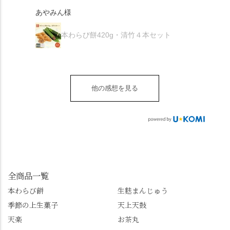
きなこはきなこ、抹茶
🍜お昼は「そば切りこ
が増.
感謝しています。あり
て召し上がれ💁‍♀️
あやみん様
は抹茶きなこが付いて
ごろ」さんで、のど越
がとうございます🙏 ・
************** みずは
秋様
ますが、追加でかけな
し最高のお蕎麦をつる
お皿は原稔さん
北川
くても十分おいしくい
り。器まで美しくて、
本わらび餅420g・清竹４本セット
（@hara_minoru）「角
（mizuha_kitagawa） 京
ただけます。 店内には
みんなの箸もカメラも
皿 金彩三島 千羽鶴」で
都府長岡京市うぐいす
別の食べ方でおいしく
止まりません📸 🌸午後
す。 ・ #みずは北川 #
台1-3 10:00～18:00 無休
いただける、わらび餅
は西行ゆかりの花の寺
水無月 #原稔 さん #和
（元日のみ休業）
のアレンジレシピのポ
「勝持寺」、石庭が見
菓子 #京都
**************
他の感想を見る
ップがあります。店員
事な石の寺「正法寺」
sense_nagaokakyo では
さんに一言お声かけて
へ。青もみじがきらき
「長岡京」や近郊のま
もらえれば、撮影許可
ら輝いて、秋の紅葉シ
ちの日常の魅力を発信
をいただけます。よか
ーズンへの期待が膨ら
しています📱 ぜひ皆さ
ったらぜひこちらも試
みます。 💠そしてクラ
んも「 #センス長岡京
してみてね。 ※発信は
イマックスは「善峯
」を付けて長岡京の素
今回控えさせていただ
寺」！ 境内に咲くあじ
敵な写真を投稿して下
きました。 •お茶丸 •天
さいはなんと8000株。
全商品一覧
さい😉 #長岡京スイー
上天鼓 •天楽 •完熟南紅
「もう終わってるか
ツ #みずは北川 #わらび
本わらび餅
生麩まんじゅう
梅ゼリー 上記4点も定番
な…」と半ば諦めてい
餅 #抹茶わらび餅
季節の上生菓子
天上天鼓
の和菓子。 完熟南紅梅
たら、上の方にはまだ
ゼリーは、現在1,500円
瑞々しい花がたくさん
天楽
お茶丸
以上購入すると1個プレ
残っていてくれました