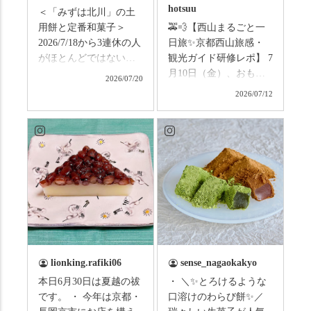
hotsuu
＜「みずは北川」の土
用餅と定番和菓子＞
🚕💨【西山まるごと一
2026/7/18から3連休の人
日旅✨京都西山旅感・
がほとんどではないか
観光ガイド研修レポ】 7
と思います。みなさん
月10日（金）、おもて
2026/07/20
はこの連休は楽しんで
なしタクシーの日高順
2026/07/12
いますか？ これからは
子さんの名ガイドで、
ものすごい暑さが続き
西山の魅力をぎゅっと
ますので、熱中症にな
詰め込んだ観光ガイド
らないようお互いに気
研修に行ってきまし
をつけましょう。 3連休
た！ 🎋スタートは「竹
まずは「みずは北川」
の径」。 頭上を覆う竹
の和菓子の紹介から。
のトンネルに一歩入る
（写真2枚目から） ・土
と、空気がすっと涼し
用餅（2個入） 暑気払
くなって、聞こえるの
い、厄払いとして夏の
は葉ずれの音だけ。嵐
土用入りにいただくと
山の竹林に絶対負けて
lionking.rafiki06
sense_nagaokakyo
いわれている土用餅。
ない美しさなのに、す
本日6月30日は夏越の祓
・ ＼✨とろけるような
今年の土用の入りは7/20
れ違うのは犬の散歩の
です。 ・ 今年は京都・
口溶けのわらび餅✨／
だそうです。連休最終
方くらい。この静け