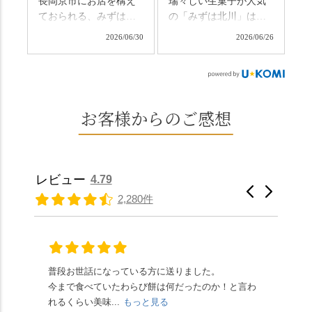
長岡京市にお店を構え
瑞々しい生菓子が人気
日、時間のある人はぜ
さ、贅沢すぎません
ておられる、みずは北
の「みずは北川」は、
ひこの機会に食べてみ
か…？ここを独り占め
川さん
和菓子作りの要である
ては。 •わらび餅（京き
できるのが西山なんで
2026/06/30
2026/06/26
（@mizuha_kitagawa）
おいしい水を求めて、
なこ） •わらび餅（抹
す。 ⛩️続いて「大原野
の水無月を頂きまし
西山の地にたどり着き
茶） 上記2点のわらび餅
神社」へ。 延暦3年
た。 ・ 大納言小豆は程
ました⛲️ 創業から30余
は、始めから一口サイ
（784年）、長岡京遷都
よい甘さで、ほっくり
年、自社の井戸の地下
ズになっているのです
とともに歩んできた"京
とした小豆の食感も美
水で作る和菓子は目に
お客様からのご感想
ぐにいただけます。 ち
春日"。鯉沢の池には白
味しかったです。うい
も麗しいものばかり👀
なみに、京きなこは通
いスイレンが咲き、神
ろう生地は歯応えもあ
「本わらび餅」は、も
常サイズ（250g）とビ
の使いの鹿がお出迎
りつつ滑らかで、こち
っちりした食感に深煎
ッグサイズ（420g）の2
え。紫式部が越前の雪
らもほんのりとした甘
りの香ばしい京きな粉
種類があります。 ※私
景色を見ながら想いを
レビュー
4.79
さだったため、とても
と和三盆の風味が広が
たちの間では、「みず
馳せた小塩山のふもと
2,280件
頂きやすかったです。
ります🥰 抹茶味もあ
はさんといえばわらび
に鎮座するお社です。
ありがたく、美味しく
り、こちらには宇治抹
餅がおすすめ」といわ
半日〜3日しか咲かない
頂きました。ご馳走様
茶を使用🍵 上質な渋み
れますが、ほんとうに
幻の「千眼桜」のお話
でした。 ・ 今年も変わ
の中に甘さを感じる大
納得です。種類は断ト
には一同うっとり。
らず湯島天満宮さんで
人の味わいです☺️ それ
ツに京きなこが人気で
「満開に出会えたら千
普段お世話になっている方に送りました。
夏の
茅の輪をくぐらせて頂
ぞれにきな粉、抹茶き
すが、私はどれも同じ
の願いが叶う」…来
今まで食べていたわらび餅は何だったのか！と言わ
た。
き、水無月にも出会え
な粉がついているの
くらい好きです。 ※京
春、絶対に狙います🌸
れるくらい美味...
もっと見る
あん
夏を迎えられることに
で、食べる直前にかけ