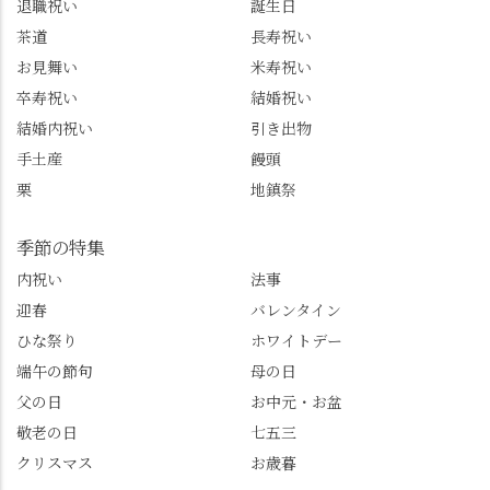
退職祝い
誕生日
またはフォローして
一日。この経験を西山
茶道
長寿祝い
ね。 センス長岡京
のガイド活動にしっか
お見舞い
米寿祝い
@sense_nagaokakyo 長岡
り活かしていきます💪
卒寿祝い
結婚祝い
京市観光協会
西山、ほんまにええと
@nagaokakyo_tourism ふ
こです。次はあなたを
結婚内祝い
引き出物
るふる長岡京
ご案内させてください
手土産
饅頭
@furufuru_nagaokakyo
🚕✨ #京都西山旅感 #京
栗
地鎮祭
まいぷれ乙訓
都西山 #おもてなしタク
@mypl_otokuni ※今も
シー #観光ガイド研修 #
物価の値上がりが激し
竹の径 #大原野神社 #京
季節の特集
くなっているので、値
春日 #千眼桜 #そば切り
内祝い
法事
段の記載はしばらく止
こごろ #勝持寺 #正法寺
迎春
バレンタイン
めます。
#善峯寺 #あじさい #あ
じさい供養 #遊龍の松 #
ひな祭り
ホワイトデー
桂昌院 #玉の輿 #みずは
端午の節句
母の日
北川 #レモンわらび餅 #
父の日
お中元・お盆
清竹 #なかの邸 #小倉山
敬老の日
七五三
荘 #京都観光 #西京区 #
大原野
クリスマス
お歳暮