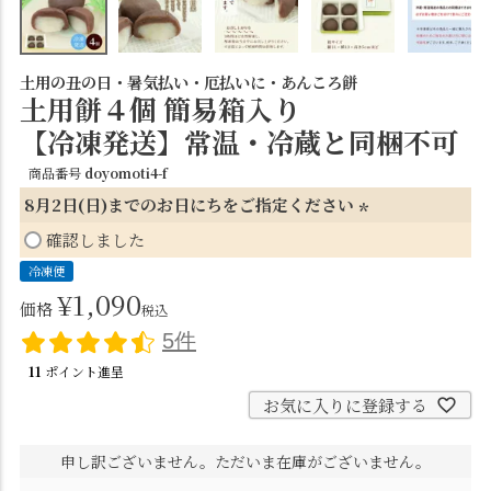
土用の丑の日・暑気払い・厄払いに・あんころ餅
土用餅４個 簡易箱入り
【冷凍発送】常温・冷蔵と同梱不可
商品番号
doyomoti4-f
8月2日(日)までのお日にちをご指定ください
(
確認しました
必
冷凍便
須
¥
1,090
価格
税込
)
5件
11
ポイント進呈
お気に入りに登録する
申し訳ございません。ただいま在庫がございません。