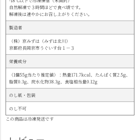
-18℃以下で冷凍保管（未開封）
自然解凍で３時間ほどで食べ頃です。
解凍後は速やかにお召し上がりください。
製造者
（株）京みずは（みずは北川）
京都府長岡京市うぐいす台１－３
栄養成分
（1個55g当たり推定値）：熱量171.7kcal、たんぱく質2.5g、
脂質0.3g、炭水化物38.3g、食塩相当量0.12g
のし紙・包装
のし不可
この商品は冷凍発送です