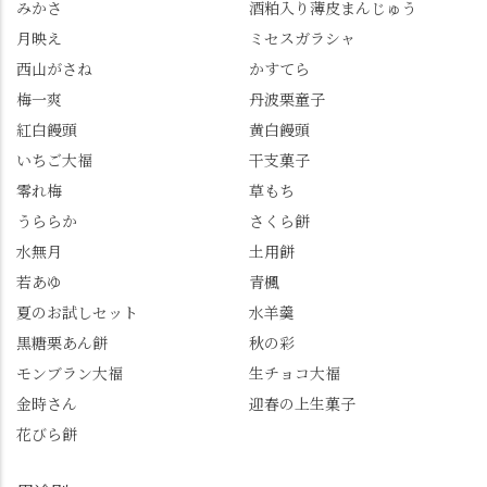
みかさ
酒粕入り薄皮まんじゅう
ゼントのクーポン企画
✨ちょうどこの日から
月映え
ミセスガラシャ
を実施中。期限は
始まった「あじさい供
7/26（日）。但し、「み
養」で、池に浮かぶあ
西山がさね
かすてら
ずは北川」のアプリ会
じさいにも出会えるか
梅一爽
丹波栗童子
員登録が必要です。 ※
も…という素敵なお話
紅白饅頭
黄白饅頭
ゼリーは生の写真を撮
も。 天然記念物の「遊
いちご大福
干支菓子
りたかったのですが、
龍の松」は、地を這う
崩れてしまいました。
ように伸びる主幹がま
零れ梅
草もち
「みずは北川」のアプ
るで龍が遊ぶように見
うららか
さくら餅
リ会員の登録はほんと
える迫力！そして桂昌
水無月
土用餅
うにおすすめ。ポイン
院お手植えと伝わる樹
若あゆ
青楓
トもすぐに貯まります
齢300年超のしだれ
し、いろんな特典もあ
桜。"玉の輿"の語源に
夏のお試しセット
水羊羹
ります。まだ会員登録
なったお玉さん＝桂昌
黒糖栗あん餅
秋の彩
していない人はぜひこ
院と徳川綱吉の、教科
モンブラン大福
生チョコ大福
の機会に会員登録もし
書がひっくり返るよう
てみてね。 みなさんは
な再評価のお話まで聞
金時さん
迎春の上生菓子
この中で気になったも
けて、もう頭も心も満
花びら餅
のはありましたか？ど
腹です。振り返れば京
れも食べてほしいおす
都盆地が一望…!西から