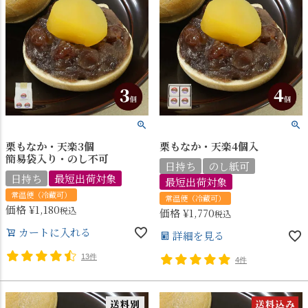
栗もなか・天楽3個
栗もなか・天楽4個入
簡易袋入り・のし不可
日持ち
のし紙可
日持ち
最短出荷対象
最短出荷対象
常温便（冷蔵可）
常温便（冷蔵可）
価格
¥
1,180
税込
価格
¥
1,770
税込
カートに入れる
詳細を見る
13件
4件