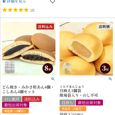
詳細を見る
1件
どら焼き・みかさ粒あん4個・
ミルクまんじゅう
月映え3個袋
こしあん4個セット
簡易袋入り・のし不可
のし紙可
送料込み
日持ち
最短出荷対象
最短出荷対象
常温便（冷蔵可）
常温便（冷蔵可）
価格
¥
760
税込