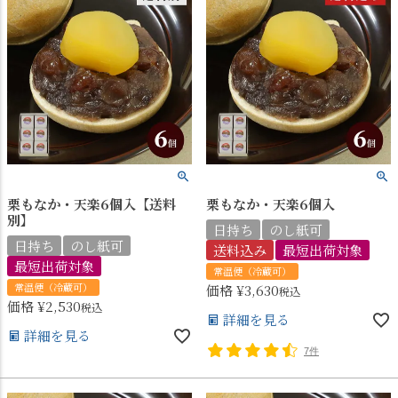
栗もなか・天楽6個入【送料
栗もなか・天楽6個入
別】
日持ち
のし紙可
日持ち
のし紙可
送料込み
最短出荷対象
最短出荷対象
常温便（冷蔵可）
常温便（冷蔵可）
価格
¥
3,630
税込
価格
¥
2,530
税込
詳細を見る
詳細を見る
7件