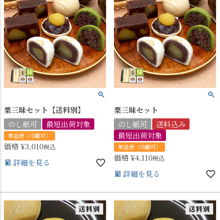
栗三昧セット【送料別】
栗三昧セット
のし紙可
最短出荷対象
のし紙可
送料込み
最短出荷対象
常温便（冷蔵可）
価格
¥
3,010
税込
常温便（冷蔵可）
価格
¥
4,110
税込
詳細を見る
詳細を見る