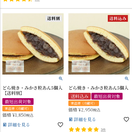
どら焼き・みかさ粒あん5個入
どら焼き・みかさ粒あん5個入
【送料別】
送料込み
最短出荷対象
最短出荷対象
常温便（冷蔵可）
常温便（冷蔵可）
価格
¥
2,950
税込
価格
¥
1,850
税込
詳細を見る
詳細を見る
3件