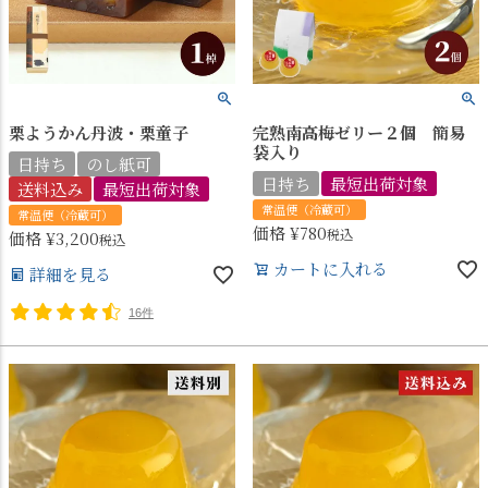
栗ようかん丹波・栗童子
完熟南高梅ゼリー２個 簡易
袋入り
日持ち
のし紙可
日持ち
最短出荷対象
送料込み
最短出荷対象
常温便（冷蔵可）
常温便（冷蔵可）
価格
¥
780
税込
価格
¥
3,200
税込
カートに入れる
詳細を見る
16件