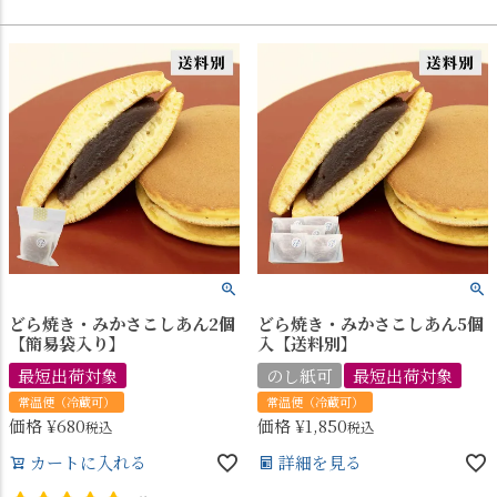
どら焼き・みかさこしあん2個
どら焼き・みかさこしあん5個
【簡易袋入り】
入【送料別】
最短出荷対象
のし紙可
最短出荷対象
常温便（冷蔵可）
常温便（冷蔵可）
価格
¥
680
価格
¥
1,850
税込
税込
カートに入れる
詳細を見る