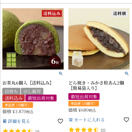
お茶丸6個入【送料込み】
どら焼き・みかさ粒あん2個
【簡易袋入り】
日持ち
のし紙可
最短出荷対象
送料込み
最短出荷対象
常温便（冷蔵可）
常温便（冷蔵可）
価格
¥
680
税込
価格
¥
3,870
税込
カートに入れる
詳細を見る
8件
7件