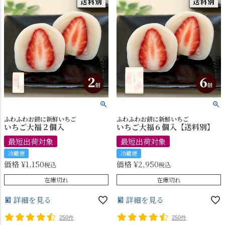
ふわふわお餅に新鮮いちご
ふわふわお餅に新鮮いちご
いちご大福２個入
いちご大福６個入【送料別】
最短出荷対象
最短出荷対象
冷蔵便
冷蔵便
価格
¥
1,150
価格
¥
2,950
税込
税込
在庫切れ
在庫切れ
詳細を見る
詳細を見る
250件
250件