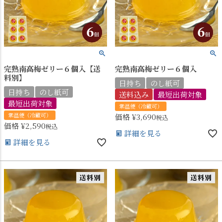
完熟南高梅ゼリー６個入【送
完熟南高梅ゼリー６個入
料別】
日持ち
のし紙可
日持ち
のし紙可
送料込み
最短出荷対象
最短出荷対象
常温便（冷蔵可）
常温便（冷蔵可）
価格
¥
3,690
税込
価格
¥
2,590
税込
詳細を見る
詳細を見る