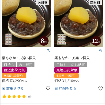
栗もなか・天楽8個入
栗もなか・天楽12個入
日持ち
のし紙可
日持ち
のし紙可
最短出荷対象
最短出荷対象
常温便（冷蔵可）
常温便（冷蔵可）
価格
¥
3,290
価格
¥
4,810
税込
税込
詳細を見る
詳細を見る
3件