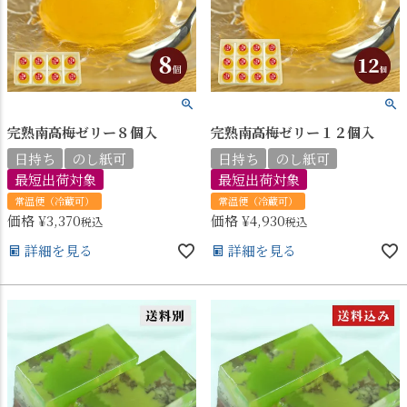
完熟南高梅ゼリー８個入
完熟南高梅ゼリー１２個入
日持ち
のし紙可
日持ち
のし紙可
最短出荷対象
最短出荷対象
常温便（冷蔵可）
常温便（冷蔵可）
価格
¥
3,370
価格
¥
4,930
税込
税込
詳細を見る
詳細を見る