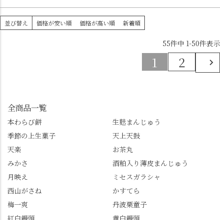
並び替え
価格が安い順
価格が高い順
新着順
55
件中
1
-
50
件表示
1
2
全商品一覧
本わらび餅
生麩まんじゅう
季節の上生菓子
天上天鼓
天楽
お茶丸
みかさ
酒粕入り薄皮まんじゅう
月映え
ミセスガラシャ
西山がさね
かすてら
梅一爽
丹波栗童子
紅白饅頭
黄白饅頭