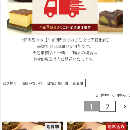
一部商品のみ【午前9時までのご注文で即日出荷】
最短で翌日お届けが可能です。
※通常商品と一緒にご購入の場合は
約4営業日以内に発送いたします。
並び替え
価格が安い順
価格が高い順
新着順
55
件中
1
-
50
件表示
1
2