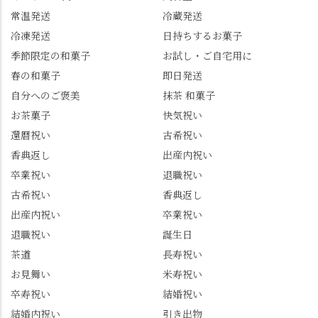
常温発送
冷蔵発送
冷凍発送
日持ちするお菓子
季節限定の和菓子
お試し・ご自宅用に
春の和菓子
即日発送
自分へのご褒美
抹茶 和菓子
お茶菓子
快気祝い
還暦祝い
古希祝い
香典返し
出産内祝い
卒業祝い
退職祝い
古希祝い
香典返し
出産内祝い
卒業祝い
退職祝い
誕生日
茶道
長寿祝い
お見舞い
米寿祝い
卒寿祝い
結婚祝い
結婚内祝い
引き出物