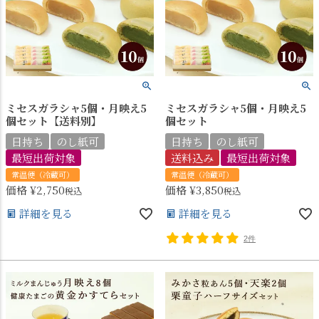
ミセスガラシャ5個・月映え5
ミセスガラシャ5個・月映え5
個セット【送料別】
個セット
日持ち
のし紙可
日持ち
のし紙可
最短出荷対象
送料込み
最短出荷対象
常温便（冷蔵可）
常温便（冷蔵可）
価格
¥
2,750
価格
¥
3,850
税込
税込
詳細を見る
詳細を見る
2件