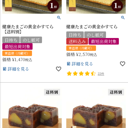
健康たまごの黄金かすてら
健康たまごの黄金かすてら
【送料別】
日持ち
のし紙可
日持ち
のし紙可
送料込み
最短出荷対象
最短出荷対象
常温便（冷蔵可）
常温便（冷蔵可）
価格
¥
2,570
税込
価格
¥
1,470
税込
詳細を見る
詳細を見る
22件