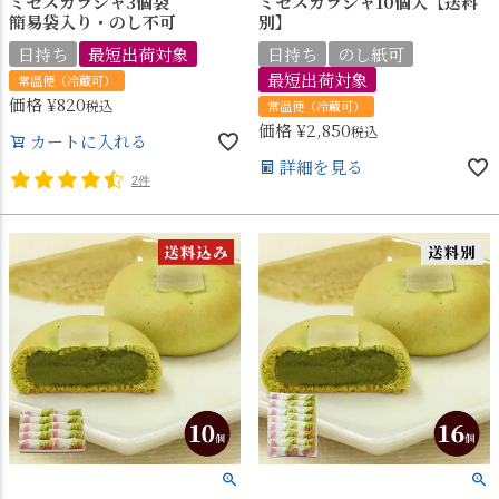
ミセスガラシャ3個袋
ミセスガラシャ10個入【送料
簡易袋入り・のし不可
別】
日持ち
最短出荷対象
日持ち
のし紙可
最短出荷対象
常温便（冷蔵可）
価格
¥
820
税込
常温便（冷蔵可）
価格
¥
2,850
税込
カートに入れる
詳細を見る
2件