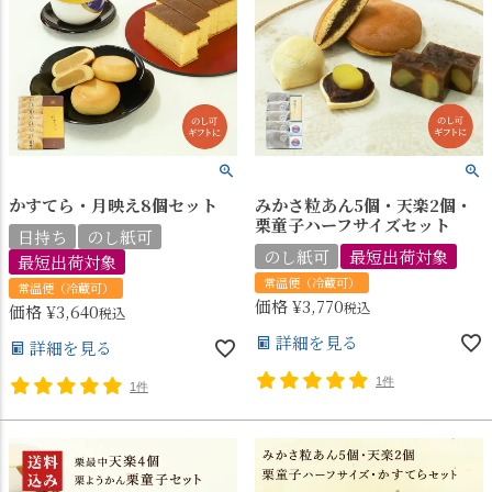
かすてら・月映え8個セット
みかさ粒あん5個・天楽2個・
栗童子ハーフサイズセット
日持ち
のし紙可
のし紙可
最短出荷対象
最短出荷対象
常温便（冷蔵可）
常温便（冷蔵可）
価格
¥
3,770
税込
価格
¥
3,640
税込
詳細を見る
詳細を見る
1件
1件