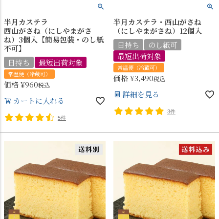
半月カステラ
半月カステラ・西山がさね
西山がさね（にしやまがさ
（にしやまがさね）12個入
ね）3個入【簡易包装・のし紙
日持ち
のし紙可
不可】
最短出荷対象
日持ち
最短出荷対象
常温便（冷蔵可）
常温便（冷蔵可）
価格
¥
3,490
税込
価格
¥
960
税込
詳細を見る
カートに入れる
3件
5件