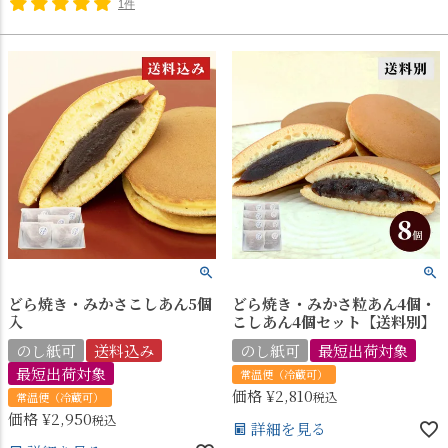
1件
どら焼き・みかさこしあん5個
どら焼き・みかさ粒あん4個・
入
こしあん4個セット【送料別】
のし紙可
送料込み
のし紙可
最短出荷対象
最短出荷対象
常温便（冷蔵可）
価格
¥
2,810
税込
常温便（冷蔵可）
価格
¥
2,950
税込
詳細を見る