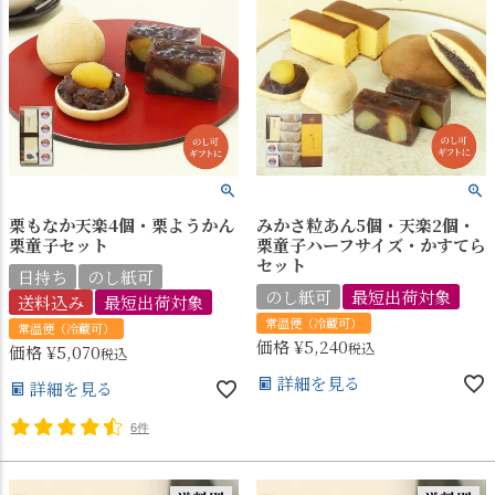
栗もなか天楽4個・栗ようかん
みかさ粒あん5個・天楽2個・
栗童子セット
栗童子ハーフサイズ・かすてら
セット
日持ち
のし紙可
のし紙可
最短出荷対象
送料込み
最短出荷対象
常温便（冷蔵可）
常温便（冷蔵可）
価格
¥
5,240
税込
価格
¥
5,070
税込
詳細を見る
詳細を見る
6件