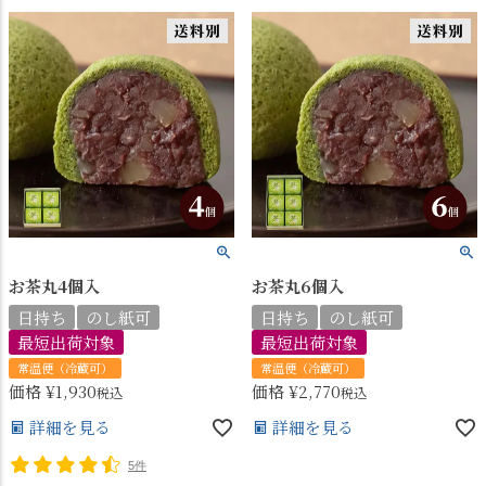
お茶丸4個入
お茶丸6個入
日持ち
のし紙可
日持ち
のし紙可
最短出荷対象
最短出荷対象
常温便（冷蔵可）
常温便（冷蔵可）
価格
¥
1,930
価格
¥
2,770
税込
税込
詳細を見る
詳細を見る
5件