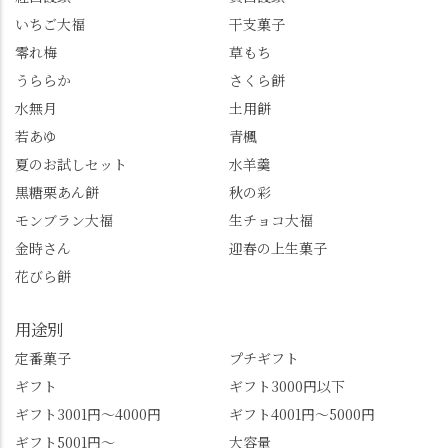
いちご大福
干支菓子
零れ梅
草もち
うららか
さくら餅
水無月
土用餅
若あゆ
青楓
夏のお試しセット
水羊羹
黒糖栗あん餅
秋の彩
モンブラン大福
生チョコ大福
金時さん
迎春の上生菓子
花びら餅
用途別
定番菓子
プチギフト
ギフト
ギフト3000円以下
ギフト3001円～4000円
ギフト4001円～5000円
ギフト5001円～
大容量