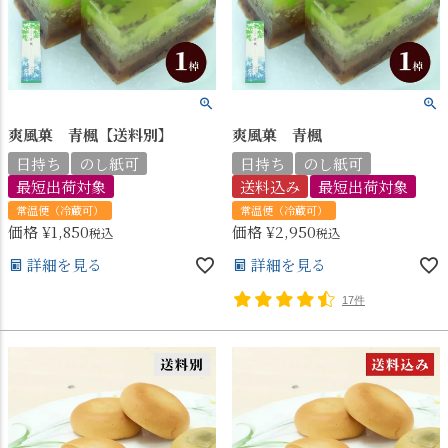
爽風菓 青楓【送料別】
爽風菓 青楓
日持ち
のし紙可
日持ち
のし紙可
最短出荷対象
送料込み
最短出荷対象
常温便（冷蔵可）
常温便（冷蔵可）
価格
¥
1,850
価格
¥
2,950
税込
税込
詳細を見る
詳細を見る
17件