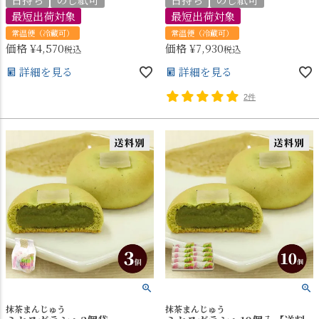
最短出荷対象
最短出荷対象
常温便（冷蔵可）
常温便（冷蔵可）
価格
¥
4,570
価格
¥
7,930
税込
税込
詳細を見る
詳細を見る
2件
抹茶まんじゅう
抹茶まんじゅう