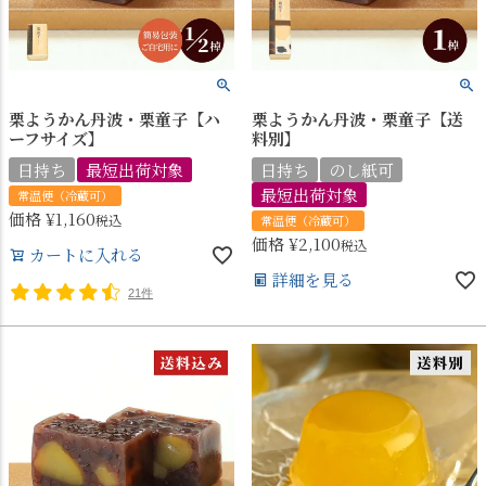
栗ようかん丹波・栗童子【ハ
栗ようかん丹波・栗童子【送
ーフサイズ】
料別】
日持ち
最短出荷対象
日持ち
のし紙可
最短出荷対象
常温便（冷蔵可）
価格
¥
1,160
税込
常温便（冷蔵可）
価格
¥
2,100
税込
カートに入れる
詳細を見る
21件