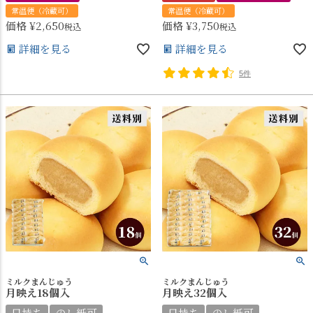
常温便（冷蔵可）
常温便（冷蔵可）
価格
¥
2,650
価格
¥
3,750
税込
税込
詳細を見る
詳細を見る
5件
ミルクまんじゅう
ミルクまんじゅう
月映え18個入
月映え32個入
日持ち
のし紙可
日持ち
のし紙可