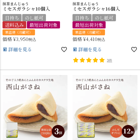
抹茶まんじゅう
抹茶まんじゅう
ミセスガラシャ10個入
ミセスガラシャ16個入
日持ち
のし紙可
日持ち
のし紙可
送料込み
最短出荷対象
最短出荷対象
常温便（冷蔵可）
常温便（冷蔵可）
価格
¥
3,950
価格
¥
4,410
税込
税込
詳細を見る
詳細を見る
3件