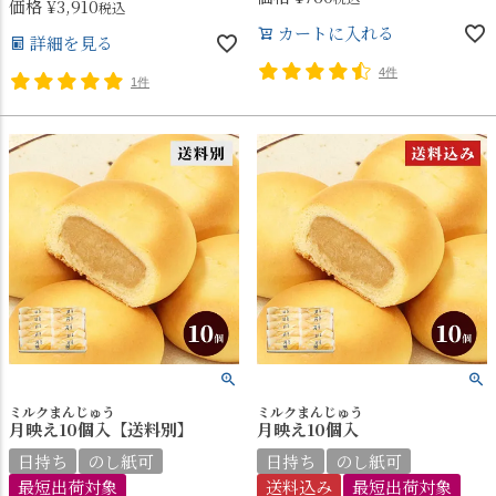
価格
¥
3,910
税込
カートに入れる
詳細を見る
4件
1件
ミルクまんじゅう
ミルクまんじゅう
月映え10個入【送料別】
月映え10個入
日持ち
のし紙可
日持ち
のし紙可
最短出荷対象
送料込み
最短出荷対象