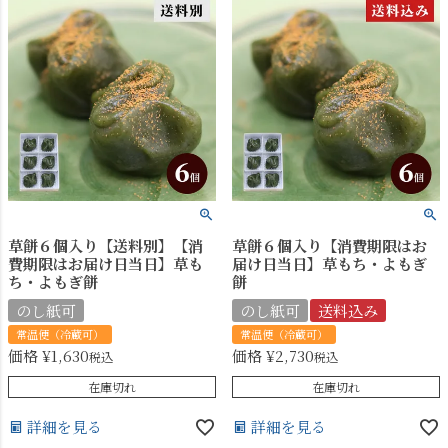
草餅６個入り【送料別】【消
草餅６個入り【消費期限はお
費期限はお届け日当日】草も
届け日当日】草もち・よもぎ
ち・よもぎ餅
餅
のし紙可
のし紙可
送料込み
常温便（冷蔵可）
常温便（冷蔵可）
価格
¥
1,630
価格
¥
2,730
税込
税込
在庫切れ
在庫切れ
詳細を見る
詳細を見る