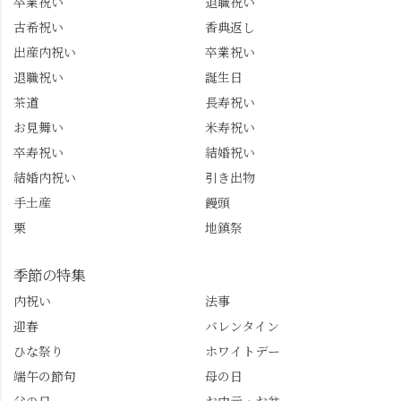
卒業祝い
退職祝い
古希祝い
香典返し
出産内祝い
卒業祝い
退職祝い
誕生日
茶道
長寿祝い
お見舞い
米寿祝い
卒寿祝い
結婚祝い
結婚内祝い
引き出物
手土産
饅頭
栗
地鎮祭
季節の特集
内祝い
法事
迎春
バレンタイン
ひな祭り
ホワイトデー
端午の節句
母の日