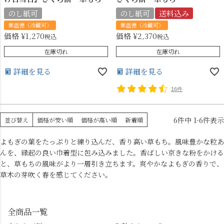
のし紙可
のし紙可
送料込み
常温便（冷蔵可）
常温便（冷蔵可）
価格
¥
1,270
価格
¥
2,370
税込
税込
在庫切れ
在庫切れ
詳細を見る
詳細を見る
16件
6
件中
1
-
6
件表示
並び替え
価格が安い順
価格が高い順
新着順
よもぎの葉をたっぷりと練り込んだ、香り高い草もち。風味豊かな粒あ
んを、縁起の良い巾着型に包み込みました。香ばしい京きな粉をかける
と、草もちの風味がより一層引き立ちます。爽やかなよもぎの香りで、
草木の芽吹く春を感じてください。
全商品一覧