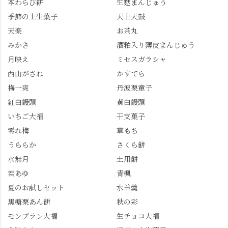
本わらび餅
生麩まんじゅう
季節の上生菓子
天上天鼓
天楽
お茶丸
みかさ
酒粕入り薄皮まんじゅう
月映え
ミセスガラシャ
西山がさね
かすてら
梅一爽
丹波栗童子
紅白饅頭
黄白饅頭
いちご大福
干支菓子
零れ梅
草もち
うららか
さくら餅
水無月
土用餅
若あゆ
青楓
夏のお試しセット
水羊羹
黒糖栗あん餅
秋の彩
モンブラン大福
生チョコ大福