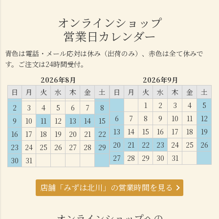
オンラインショップ
営業日カレンダー
青色は電話・メール応対は休み（出荷のみ）、赤色は全て休みで
す。ご注文は24時間受付。
2026年8月
2026年9月
日
月
火
水
木
金
土
日
月
火
水
木
金
土
1
2
3
4
5
2
3
4
5
6
7
8
6
7
8
9
10
11
12
9
10
11
12
13
14
15
13
14
15
16
17
18
19
16
17
18
19
20
21
22
20
21
22
23
24
25
26
23
24
25
26
27
28
29
27
28
29
30
31
30
31
店舗「みずは北川」の営業時間を見る
オンラインショップへの