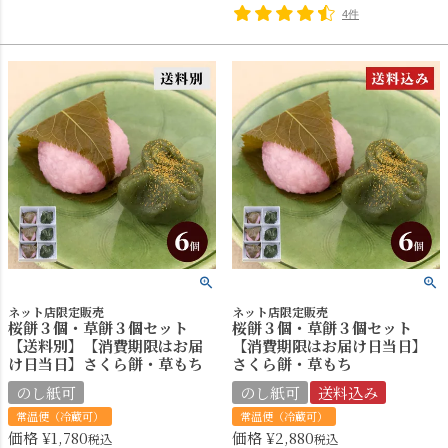
4件
ネット店限定販売
ネット店限定販売
桜餅３個・草餅３個セット
桜餅３個・草餅３個セット
【送料別】【消費期限はお届
【消費期限はお届け日当日】
け日当日】さくら餅・草もち
さくら餅・草もち
のし紙可
のし紙可
送料込み
常温便（冷蔵可）
常温便（冷蔵可）
価格
¥
1,780
価格
¥
2,880
税込
税込