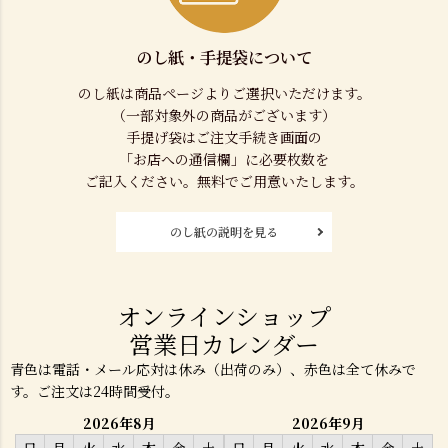
のし紙・手提袋について
のし紙は商品ページよりご選択いただけます。
（一部対象外の商品がございます）
手提げ袋はご注文手続き画面の
「お店への通信欄」に必要枚数を
ご記入ください。無料でご用意いたします。
のし紙の説明を見る
オンラインショップ
営業日カレンダー
青色は電話・メール応対は休み（出荷のみ）、赤色は全て休みで
す。ご注文は24時間受付。
2026年8月
2026年9月
日
月
火
水
木
金
土
日
月
火
水
木
金
土