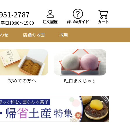
951-2787
注文履歴
買い物ガイド
カート
日10:00～15:00
わせ
店舗の地図
採用
初めての方へ
紅白まんじゅう