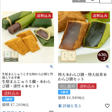
生麸まんじゅうときな粉わらび餅と竹
特大本わらび餅・特大抹茶本
筒入り水羊羹
わらび餅セット
生麩まんじゅう５個・本わら
び餅・清竹４本セット
のし紙可
送料込み
冷蔵便
送料込み
価格
¥
6,840
税込
冷蔵便
価格
¥
7,260
税込
詳細を見る