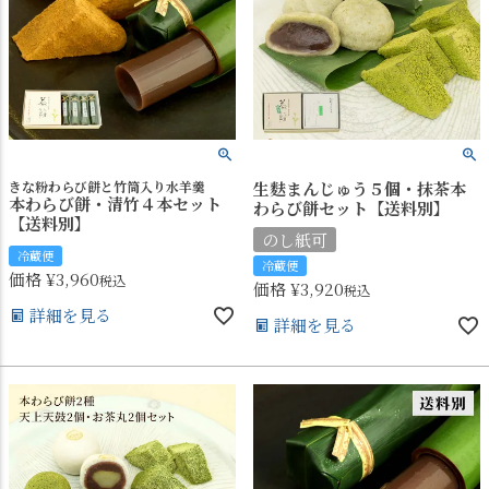
きな粉わらび餅と竹筒入り水羊羹
生麩まんじゅう５個・抹茶本
本わらび餅・清竹４本セット
わらび餅セット【送料別】
【送料別】
のし紙可
冷蔵便
冷蔵便
価格
¥
3,960
税込
価格
¥
3,920
税込
詳細を見る
詳細を見る