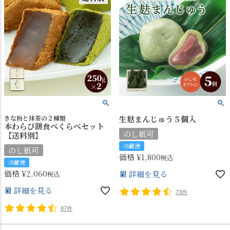
きな粉と抹茶の２種類
生麩まんじゅう５個入
本わらび餅食べくらべセット
のし紙可
【送料別】
冷蔵便
のし紙可
価格
¥
1,800
税込
冷蔵便
価格
¥
2,060
詳細を見る
税込
詳細を見る
73件
87件