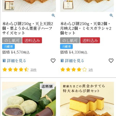
本わらび餅250g・天上天鼓2
本わらび餅250g・天楽2個・
個・栗ようかん栗童子ハーフ
月映え2個・ミセスガラシャ2
サイズセット
個セット
のし紙可
送料込み
のし紙可
送料込み
冷蔵便
冷蔵便
価格
¥
4,570
価格
¥
4,330
税込
税込
詳細を見る
詳細を見る
20件
1件