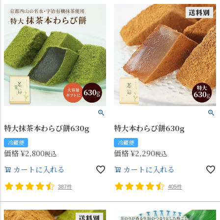
特大抹茶本わらび餅630g
特大本わらび餅630g
冷蔵便
冷蔵便
価格
¥
2,800
価格
¥
2,290
税込
税込
カートに入れる
カートに入れる
387件
405件