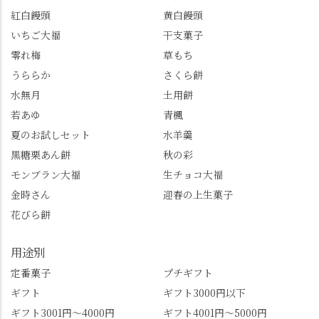
紅白饅頭
黄白饅頭
いちご大福
干支菓子
零れ梅
草もち
うららか
さくら餅
水無月
土用餅
若あゆ
青楓
夏のお試しセット
水羊羹
黒糖栗あん餅
秋の彩
モンブラン大福
生チョコ大福
金時さん
迎春の上生菓子
花びら餅
用途別
定番菓子
プチギフト
ギフト
ギフト3000円以下
ギフト3001円～4000円
ギフト4001円～5000円