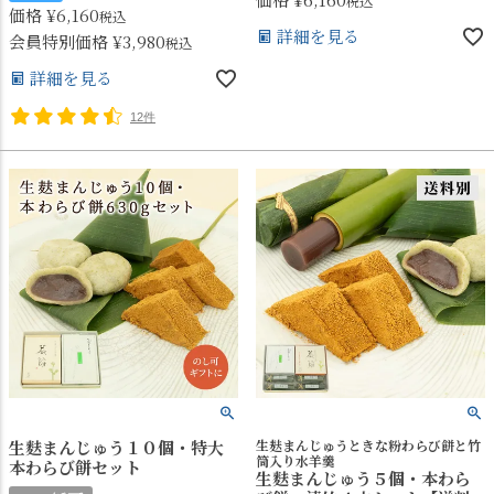
税込
価格
¥
6,160
税込
詳細を見る
会員特別価格
¥
3,980
税込
詳細を見る
12件
生麩まんじゅう１０個・特大
生麸まんじゅうときな粉わらび餅と竹
筒入り水羊羹
本わらび餅セット
生麩まんじゅう５個・本わら