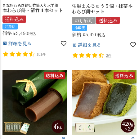
きな粉わらび餅と竹筒入り水羊羹
生麩まんじゅう５個・抹茶本
本わらび餅・清竹４本セット
わらび餅セット
送料込み
のし紙可
送料込み
冷蔵便
冷蔵便
価格
¥
5,460
税込
価格
¥
5,420
税込
詳細を見る
詳細を見る
181件
2件