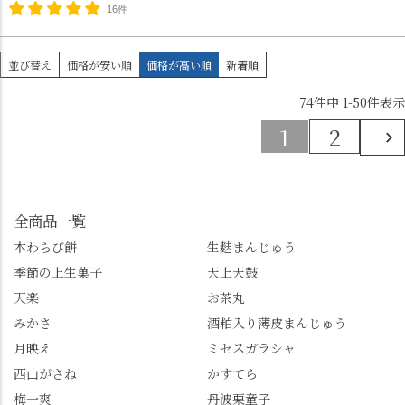
16件
並び替え
価格が安い順
価格が高い順
新着順
74
件中
1
-
50
件表示
1
2
全商品一覧
本わらび餅
生麩まんじゅう
季節の上生菓子
天上天鼓
天楽
お茶丸
みかさ
酒粕入り薄皮まんじゅう
月映え
ミセスガラシャ
西山がさね
かすてら
梅一爽
丹波栗童子