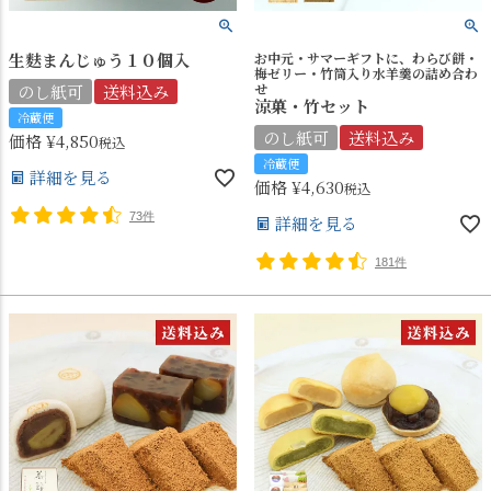
生麩まんじゅう１０個入
お中元・サマーギフトに、わらび餅・
梅ゼリー・竹筒入り水羊羹の詰め合わ
せ
のし紙可
送料込み
涼菓・竹セット
冷蔵便
のし紙可
送料込み
価格
¥
4,850
税込
冷蔵便
詳細を見る
価格
¥
4,630
税込
73件
詳細を見る
181件