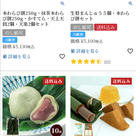
本わらび餅250g・抹茶本わら
生麩まんじゅう５個・本わら
び餅250g・かすてら・天上天
び餅セット
鼓2個・天楽2個セット
のし紙可
送料込み
のし紙可
冷蔵便
冷蔵便
価格
¥
5,100
税込
価格
¥
5,130
税込
詳細を見る
詳細を見る
36件