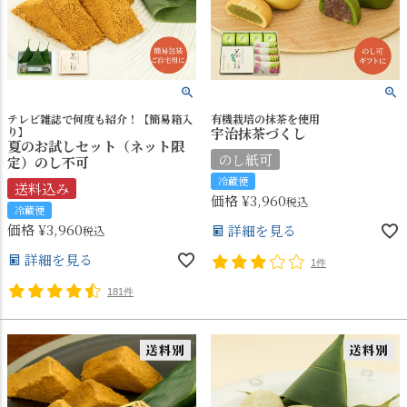
テレビ雑誌で何度も紹介！【簡易箱入
有機栽培の抹茶を使用
り】
宇治抹茶づくし
夏のお試しセット（ネット限
のし紙可
定）のし不可
冷蔵便
送料込み
価格
¥
3,960
税込
冷蔵便
価格
¥
3,960
詳細を見る
税込
詳細を見る
1件
181件