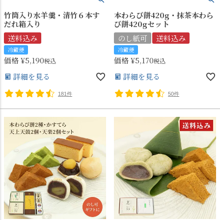
竹筒入り水羊羹・清竹６本す
本わらび餅420g・抹茶本わら
だれ箱入り
び餅420gセット
送料込み
のし紙可
送料込み
冷蔵便
冷蔵便
価格
¥
5,190
価格
¥
5,170
税込
税込
詳細を見る
詳細を見る
181件
50件