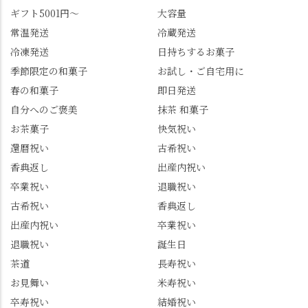
ギフト5001円～
大容量
常温発送
冷蔵発送
冷凍発送
日持ちするお菓子
季節限定の和菓子
お試し・ご自宅用に
春の和菓子
即日発送
自分へのご褒美
抹茶 和菓子
お茶菓子
快気祝い
還暦祝い
古希祝い
香典返し
出産内祝い
卒業祝い
退職祝い
古希祝い
香典返し
出産内祝い
卒業祝い
退職祝い
誕生日
茶道
長寿祝い
お見舞い
米寿祝い
卒寿祝い
結婚祝い