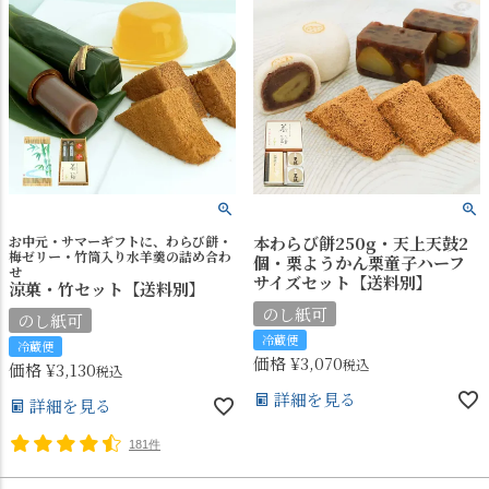
お中元・サマーギフトに、わらび餅・
本わらび餅250g・天上天鼓2
梅ゼリー・竹筒入り水羊羹の詰め合わ
個・栗ようかん栗童子ハーフ
せ
サイズセット【送料別】
涼菓・竹セット【送料別】
のし紙可
のし紙可
冷蔵便
冷蔵便
価格
¥
3,070
税込
価格
¥
3,130
税込
詳細を見る
詳細を見る
181件