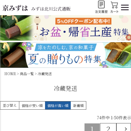
京みずは
みずは北川公式通販
HOME
商品一覧
冷蔵発送
冷蔵発送
並び替え
価格が安い順
価格が高い順
新着順
74
件中
1
-
50
件表示
1
2