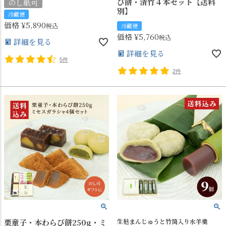
び餅・清竹４本セット【送料
のし紙可
別】
冷蔵便
価格
¥
5,890
税込
冷蔵便
価格
¥
5,760
税込
詳細を見る
詳細を見る
5件
2件
栗童子・本わらび餅250g・ミ
生麸まんじゅうと竹筒入り水羊羹