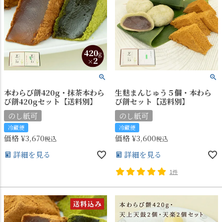
本わらび餅420g・抹茶本わら
生麩まんじゅう５個・本わら
び餅420gセット【送料別】
び餅セット【送料別】
のし紙可
のし紙可
冷蔵便
冷蔵便
価格
¥
3,670
価格
¥
3,600
税込
税込
詳細を見る
詳細を見る
1件