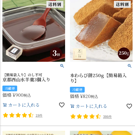
【簡易袋入り】のし不可
本わらび餅250g【簡易箱入
京都西山水羊羹3個入り
り】
冷蔵便
冷蔵便
価格
¥
900
税込
価格
¥
820
税込
カートに入れる
カートに入れる
19件
386件