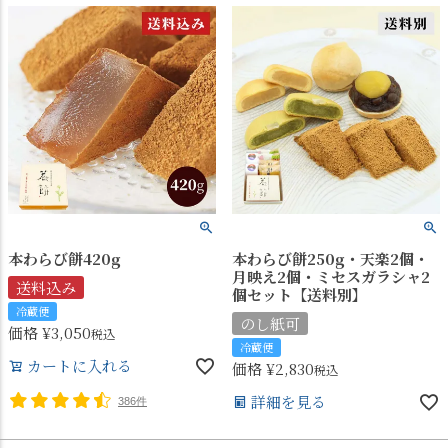
本わらび餅420g
本わらび餅250g・天楽2個・
月映え2個・ミセスガラシャ2
送料込み
個セット【送料別】
冷蔵便
のし紙可
価格
¥
3,050
税込
冷蔵便
カートに入れる
価格
¥
2,830
税込
詳細を見る
386件