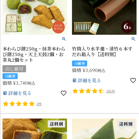
本わらび餅250g・抹茶本わら
竹筒入り水羊羹・清竹６本す
び餅250g・天上天鼓2個・お
だれ箱入り【送料別】
茶丸2個セット
冷蔵便
のし紙可
価格
¥
3,690
税込
冷蔵便
詳細を見る
価格
¥
3,740
税込
181件
詳細を見る
2件