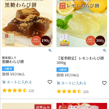
簡易箱入り
【夏季限定】レモンわらび餅
黒糖わらび餅
300g
冷蔵便
冷蔵便
価格
¥
820
税込
価格
¥
820
税込
カートに入れる
カートに入れる
27件
15件