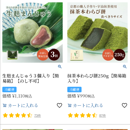
生麩まんじゅう３個入り【簡
抹茶本わらび餅250g【簡易箱
易箱】【のし不可】
入り】
冷蔵便
冷蔵便
価格
¥
1,110
価格
¥
990
税込
税込
カートに入れる
カートに入れる
73件
87件