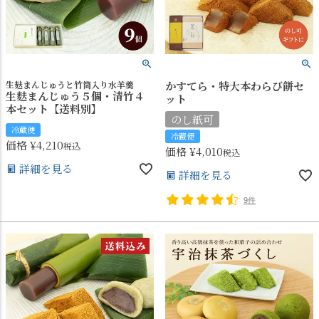
生麸まんじゅうと竹筒入り水羊羹
かすてら・特大本わらび餅セ
生麩まんじゅう５個・清竹４
ット
本セット【送料別】
のし紙可
冷蔵便
冷蔵便
価格
¥
4,210
税込
価格
¥
4,010
税込
詳細を見る
詳細を見る
9件