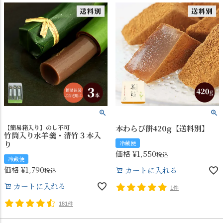
【簡易箱入り】のし不可
本わらび餅420g【送料別】
竹筒入り水羊羹・清竹３本入
り
冷蔵便
価格
¥
1,550
税込
冷蔵便
価格
¥
1,790
カートに入れる
税込
カートに入れる
1件
181件