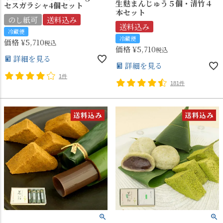
生麩まんじゅう５個・清竹４
セスガラシャ4個セット
本セット
のし紙可
送料込み
送料込み
冷蔵便
冷蔵便
価格
¥
5,710
税込
価格
¥
5,710
税込
詳細を見る
詳細を見る
1件
181件