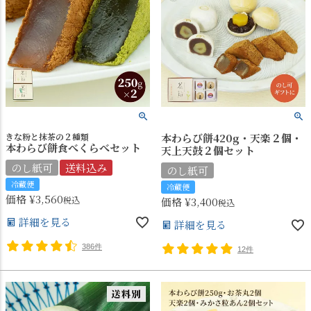
きな粉と抹茶の２種類
本わらび餅420g・天楽２個・
本わらび餅食べくらべセット
天上天鼓２個セット
のし紙可
送料込み
のし紙可
冷蔵便
冷蔵便
価格
¥
3,560
税込
価格
¥
3,400
税込
詳細を見る
詳細を見る
386件
12件