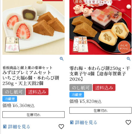
看板商品と献上菓の豪華セット
零れ梅・本わらび餅250g・干
みずはプレミアムセット
支菓子午4個【迎春年賀菓子
いちご大福6個・本わらび餅
2026】
250g・天上天鼓2個
のし紙可
送料込み
のし紙可
送料込み
冷蔵便
冷蔵便
価格
¥
5,820
税込
価格
¥
6,360
税込
在庫切れ
在庫切れ
詳細を見る
詳細を見る