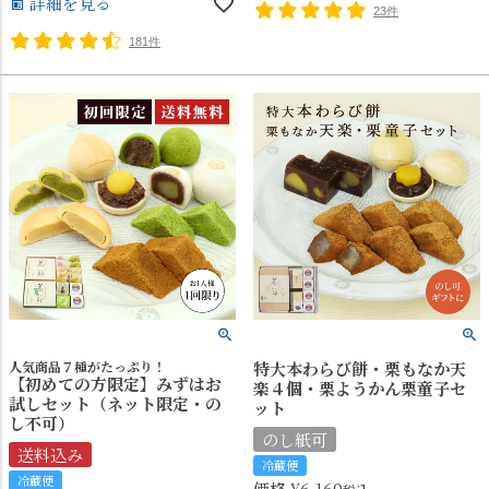
詳細を見る
23件
181件
人気商品７種がたっぷり！
特大本わらび餅・栗もなか天
【初めての方限定】みずはお
楽４個・栗ようかん栗童子セ
試しセット（ネット限定・の
ット
し不可）
のし紙可
送料込み
冷蔵便
冷蔵便
価格
¥
6,160