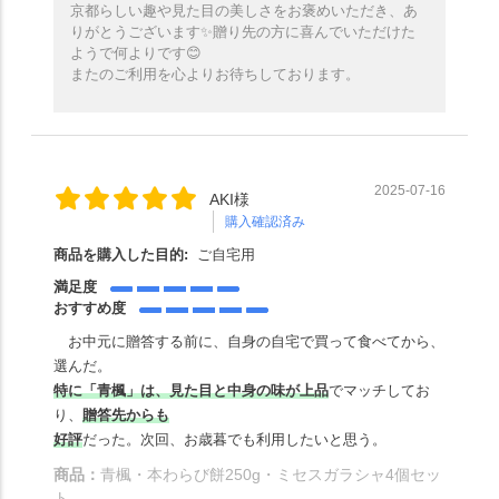
京都らしい趣や見た目の美しさをお褒めいただき、あ
りがとうございます✨️贈り先の方に喜んでいただけた
ようで何よりです😊
またのご利用を心よりお待ちしております。
2025-07-16
AKI様
購入確認済み
商品を購入した目的:
ご自宅用
満足度
おすすめ度
お中元に贈答する前に、自身の自宅で買って食べてから、
選んだ。
特に「青楓」は、見た目と中身の味が上品
でマッチしてお
り、
贈答先からも
好評
だった。次回、お歳暮でも利用したいと思う。
商品：
青楓・本わらび餅250g・ミセスガラシャ4個セッ
ト