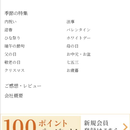
@mypl_otokuni ※今も
シー #観光ガイド研修 #
物価の値上がりが激し
竹の径 #大原野神社 #京
季節の特集
くなっているので、値
春日 #千眼桜 #そば切り
内祝い
法事
段の記載はしばらく止
こごろ #勝持寺 #正法寺
迎春
バレンタイン
めます。
#善峯寺 #あじさい #あ
じさい供養 #遊龍の松 #
ひな祭り
ホワイトデー
桂昌院 #玉の輿 #みずは
端午の節句
母の日
北川 #レモンわらび餅 #
父の日
お中元・お盆
清竹 #なかの邸 #小倉山
敬老の日
七五三
荘 #京都観光 #西京区 #
大原野
クリスマス
お歳暮
ご感想・レビュー
会社概要