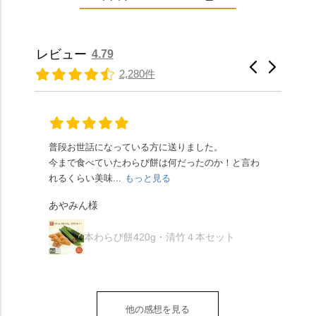
なみに、京きなこは通
いスイレンが咲き、神
ろう生地は歯応えもあ
「本わらび餅」は、も
常サイズ（250g）とビ
の使いの鹿がお出迎
りつつ滑らかで、こち
っちりした食感に深煎
ッグサイズ（420g）の2
え。紫式部が越前の雪
らもほんのりとした甘
りの香ばしい京きな粉
種類があります。 ※私
景色を見ながら想いを
レビュー
4.79
さだったため、とても
と和三盆の風味が広が
たちの間では、「みず
馳せた小塩山のふもと
2,280件
頂きやすかったです。
ります🥰 抹茶味もあ
はさんといえばわらび
に鎮座するお社です。
ありがたく、美味しく
り、こちらには宇治抹
餅がおすすめ」といわ
半日〜3日しか咲かない
頂きました。ご馳走様
茶を使用🍵 上質な渋み
れますが、ほんとうに
幻の「千眼桜」のお話
でした。 ・ 今年も変わ
の中に甘さを感じる大
納得です。種類は断ト
には一同うっとり。
らず湯島天満宮さんで
人の味わいです☺️ それ
ツに京きなこが人気で
「満開に出会えたら千
普段お世話になっている方に送りました。
夏の
茅の輪をくぐらせて頂
ぞれにきな粉、抹茶き
すが、私はどれも同じ
の願いが叶う」…来
今まで食べていたわらび餅は何だったのか！と言わ
た。
き、水無月にも出会え
な粉がついているの
くらい好きです。 ※京
春、絶対に狙います🌸
れるくらい美味...
もっと見る
あん
夏を迎えられることに
で、食べる直前にかけ
きなこはきなこ、抹茶
🍜お昼は「そば切りこ
が増.
感謝しています。あり
て召し上がれ💁‍♀️
あやみん様
は抹茶きなこが付いて
ごろ」さんで、のど越
がとうございます🙏 ・
************** みずは
秋様
ますが、追加でかけな
し最高のお蕎麦をつる
お皿は原稔さん
北川
くても十分おいしくい
り。器まで美しくて、
本わらび餅420g・清竹４本セット
（@hara_minoru）「角
（mizuha_kitagawa） 京
ただけます。 店内には
みんなの箸もカメラも
皿 金彩三島 千羽鶴」で
都府長岡京市うぐいす
別の食べ方でおいしく
止まりません📸 🌸午後
す。 ・ #みずは北川 #
台1-3 10:00～18:00 無休
いただける、わらび餅
は西行ゆかりの花の寺
水無月 #原稔 さん #和
（元日のみ休業）
のアレンジレシピのポ
「勝持寺」、石庭が見
菓子 #京都
**************
他の感想を見る
ップがあります。店員
事な石の寺「正法寺」