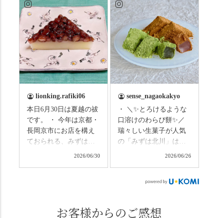
ますので、熱中症にな
詰め込んだ観光ガイド
らないようお互いに気
研修に行ってきまし
をつけましょう。 3連休
た！ 🎋スタートは「竹
まずは「みずは北川」
の径」。 頭上を覆う竹
の和菓子の紹介から。
のトンネルに一歩入る
（写真2枚目から） ・土
と、空気がすっと涼し
用餅（2個入） 暑気払
くなって、聞こえるの
い、厄払いとして夏の
は葉ずれの音だけ。嵐
土用入りにいただくと
山の竹林に絶対負けて
lionking.rafiki06
sense_nagaokakyo
いわれている土用餅。
ない美しさなのに、す
本日6月30日は夏越の祓
・ ＼✨とろけるような
今年の土用の入りは7/20
れ違うのは犬の散歩の
です。 ・ 今年は京都・
口溶けのわらび餅✨／
だそうです。連休最終
方くらい。この静け
長岡京市にお店を構え
瑞々しい生菓子が人気
日、時間のある人はぜ
さ、贅沢すぎません
ておられる、みずは北
の「みずは北川」は、
ひこの機会に食べてみ
か…？ここを独り占め
川さん
和菓子作りの要である
ては。 •わらび餅（京き
できるのが西山なんで
2026/06/30
2026/06/26
（@mizuha_kitagawa）
おいしい水を求めて、
なこ） •わらび餅（抹
す。 ⛩️続いて「大原野
の水無月を頂きまし
西山の地にたどり着き
茶） 上記2点のわらび餅
神社」へ。 延暦3年
た。 ・ 大納言小豆は程
ました⛲️ 創業から30余
は、始めから一口サイ
（784年）、長岡京遷都
よい甘さで、ほっくり
年、自社の井戸の地下
ズになっているのです
とともに歩んできた"京
とした小豆の食感も美
水で作る和菓子は目に
お客様からのご感想
ぐにいただけます。 ち
春日"。鯉沢の池には白
味しかったです。うい
も麗しいものばかり👀