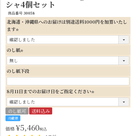
シャ4個セット
商品番号
30058
北海道・沖縄県へのお届けは別途送料1000円を加算いたし
ます
(
必
のし紙
須
(
)
必
のし紙下段
須
)
8月11日までのお届け日をご指定ください
(
必
のし紙可
送料込み
須
冷蔵便
)
¥
5,460
価格
税込