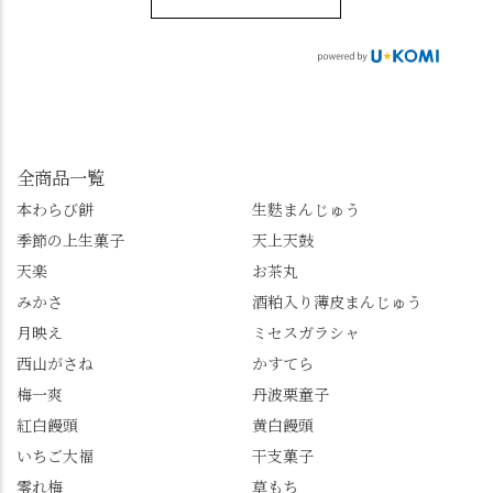
sense_nagaokakyo では
さんに一言お声かけて
へ。青もみじがきらき
「長岡京」や近郊のま
もらえれば、撮影許可
ら輝いて、秋の紅葉シ
ちの日常の魅力を発信
をいただけます。よか
ーズンへの期待が膨ら
しています📱 ぜひ皆さ
ったらぜひこちらも試
みます。 💠そしてクラ
んも「 #センス長岡京
してみてね。 ※発信は
イマックスは「善峯
」を付けて長岡京の素
今回控えさせていただ
寺」！ 境内に咲くあじ
敵な写真を投稿して下
きました。 •お茶丸 •天
さいはなんと8000株。
全商品一覧
さい😉 #長岡京スイー
上天鼓 •天楽 •完熟南紅
「もう終わってるか
ツ #みずは北川 #わらび
本わらび餅
生麩まんじゅう
梅ゼリー 上記4点も定番
な…」と半ば諦めてい
餅 #抹茶わらび餅
季節の上生菓子
天上天鼓
の和菓子。 完熟南紅梅
たら、上の方にはまだ
ゼリーは、現在1,500円
瑞々しい花がたくさん
天楽
お茶丸
以上購入すると1個プレ
残っていてくれました
みかさ
酒粕入り薄皮まんじゅう
ゼントのクーポン企画
✨ちょうどこの日から
月映え
ミセスガラシャ
を実施中。期限は
始まった「あじさい供
7/26（日）。但し、「み
養」で、池に浮かぶあ
西山がさね
かすてら
ずは北川」のアプリ会
じさいにも出会えるか
梅一爽
丹波栗童子
員登録が必要です。 ※
も…という素敵なお話
紅白饅頭
黄白饅頭
ゼリーは生の写真を撮
も。 天然記念物の「遊
いちご大福
干支菓子
りたかったのですが、
龍の松」は、地を這う
崩れてしまいました。
ように伸びる主幹がま
零れ梅
草もち