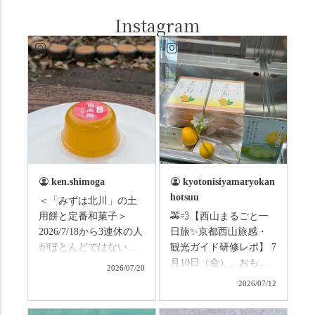
Instagram
ken.shimoga
kyotonisiyamaryokan
hotsuu
＜「みずは北川」の土
用餅と定番和菓子＞
🚕💨【西山まるごと一
2026/7/18から3連休の人
日旅✨京都西山旅感・
がほとんどではないか
観光ガイド研修レポ】 7
と思います。みなさん
月10日（金）、おもて
2026/07/20
はこの連休は楽しんで
なしタクシーの日高順
2026/07/12
いますか？ これからは
子さんの名ガイドで、
ものすごい暑さが続き
西山の魅力をぎゅっと