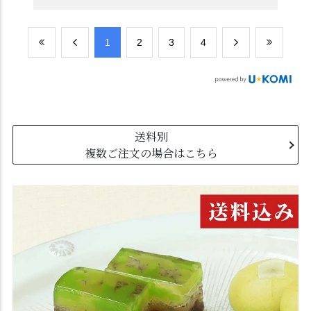
​1
​2
​3
​4
送料別
複数ご注文の場合はこちら