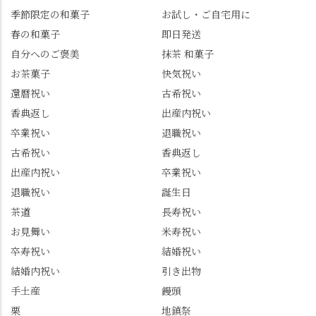
@mizuha_kitagawa #セン
んな大満足の笑顔😋 さ
季節限定の和菓子
お試し・ご自宅用に
ス長岡京 #SENSE長岡
らに日高さんから、な
春の和菓子
即日発送
京公式アンバサダー #み
かの邸の珈琲パックと
ずは北川 私のアカウン
小倉山荘のお菓子のサ
自分へのご褒美
抹茶 和菓子
トは、地元のおすすめ
プライズプレゼントま
お茶菓子
快気祝い
グルメをメインに発
で🎁最後の最後まで"お
還暦祝い
古希祝い
信。お店選びの参考な
もてなし"の心を教えて
どにご利用いただける
いただきました。 プロ
香典返し
出産内祝い
と嬉しいです。 長岡京
ドライバーならではの
卒業祝い
退職祝い
市のお店や観光地など
ルート取り、駐車場事
古希祝い
香典返し
の情報を詳しく知りた
情、お客様を飽きさせ
出産内祝い
卒業祝い
い人は、下記アカウン
ない語り口…。楽しみ
トもあわせてチェック
ながら学びっぱなしの
退職祝い
誕生日
またはフォローして
一日。この経験を西山
茶道
長寿祝い
ね。 センス長岡京
のガイド活動にしっか
お見舞い
米寿祝い
@sense_nagaokakyo 長岡
り活かしていきます💪
卒寿祝い
結婚祝い
京市観光協会
西山、ほんまにええと
@nagaokakyo_tourism ふ
こです。次はあなたを
結婚内祝い
引き出物
るふる長岡京
ご案内させてください
手土産
饅頭
@furufuru_nagaokakyo
🚕✨ #京都西山旅感 #京
栗
地鎮祭
まいぷれ乙訓
都西山 #おもてなしタク