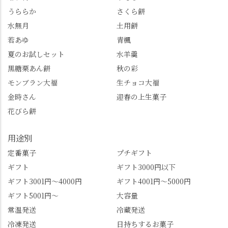
「みずは北川」のアプ
るで龍が遊ぶように見
うららか
さくら餅
リ会員の登録はほんと
える迫力！そして桂昌
水無月
土用餅
うにおすすめ。ポイン
院お手植えと伝わる樹
若あゆ
青楓
トもすぐに貯まります
齢300年超のしだれ
し、いろんな特典もあ
桜。"玉の輿"の語源に
夏のお試しセット
水羊羹
ります。まだ会員登録
なったお玉さん＝桂昌
黒糖栗あん餅
秋の彩
していない人はぜひこ
院と徳川綱吉の、教科
モンブラン大福
生チョコ大福
の機会に会員登録もし
書がひっくり返るよう
てみてね。 みなさんは
な再評価のお話まで聞
金時さん
迎春の上生菓子
この中で気になったも
けて、もう頭も心も満
花びら餅
のはありましたか？ど
腹です。振り返れば京
れも食べてほしいおす
都盆地が一望…!西から
用途別
すめ品ばかりです。よ
京都を見渡せるこの絶
かったらぜひこの機会
景、もっと知られてほ
定番菓子
プチギフト
に食べてみてはいかが
しい！ 🍋締めは「みず
ギフト
ギフト3000円以下
でしょうか。 🍡みずは
は北川」さんへ。 いま
ギフト3001円～4000円
ギフト4001円～5000円
北川🍡 住所 長岡京市う
話題のレモンわらび餅
ギフト5001円～
大容量
ぐいす台1-3 TEL 075-
と、夏季限定・竹筒入
954-0400 営業時間 10:00
り水ようかん「清竹」
常温発送
冷蔵発送
～18:00 インスタ
を無事ゲットして、み
冷凍発送
日持ちするお菓子