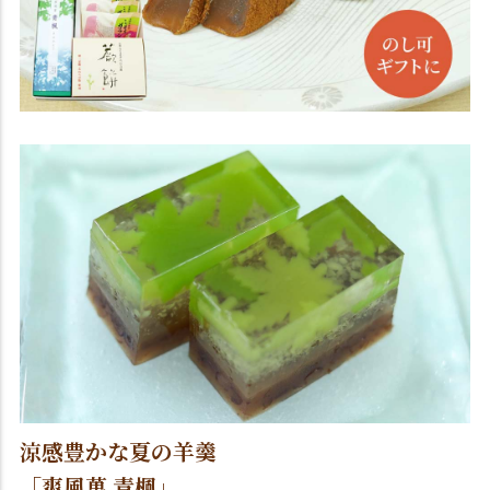
涼感豊かな夏の羊羹
「爽風菓 青楓」