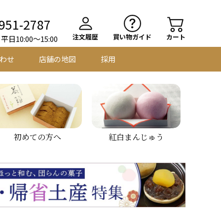
951-2787
注文履歴
買い物ガイド
カート
日10:00～15:00
わせ
店舗の地図
採用
初めての方へ
紅白まんじゅう