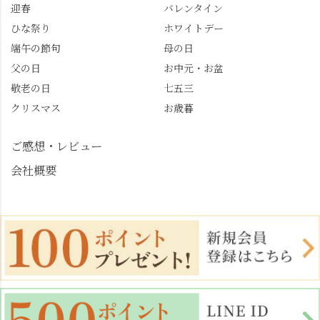
迎春
バレンタイン
めます。
#善峯寺 #あじさい #あ
じさい供養 #遊龍の松 #
ひな祭り
ホワイトデー
桂昌院 #玉の輿 #みずは
端午の節句
母の日
北川 #レモンわらび餅 #
父の日
お中元・お盆
清竹 #なかの邸 #小倉山
敬老の日
七五三
荘 #京都観光 #西京区 #
大原野
クリスマス
お歳暮
ご感想・レビュー
会社概要