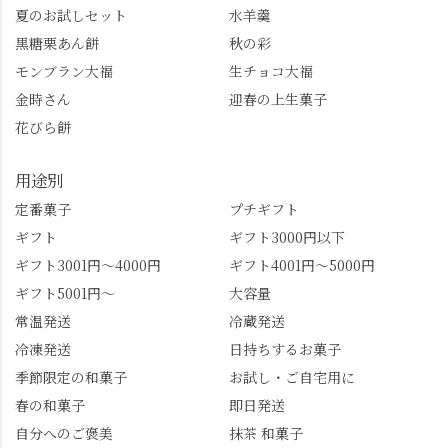
し、いろんな特典もあ
桜。"玉の輿"の語源に
夏のお試しセット
水羊羹
ります。まだ会員登録
なったお玉さん＝桂昌
黒糖栗あん餅
秋の彩
していない人はぜひこ
院と徳川綱吉の、教科
モンブラン大福
生チョコ大福
の機会に会員登録もし
書がひっくり返るよう
てみてね。 みなさんは
な再評価のお話まで聞
金時さん
迎春の上生菓子
この中で気になったも
けて、もう頭も心も満
花びら餅
のはありましたか？ど
腹です。振り返れば京
れも食べてほしいおす
都盆地が一望…!西から
用途別
すめ品ばかりです。よ
京都を見渡せるこの絶
かったらぜひこの機会
景、もっと知られてほ
定番菓子
プチギフト
に食べてみてはいかが
しい！ 🍋締めは「みず
ギフト
ギフト3000円以下
でしょうか。 🍡みずは
は北川」さんへ。 いま
ギフト3001円～4000円
ギフト4001円～5000円
北川🍡 住所 長岡京市う
話題のレモンわらび餅
ギフト5001円～
大容量
ぐいす台1-3 TEL 075-
と、夏季限定・竹筒入
954-0400 営業時間 10:00
り水ようかん「清竹」
常温発送
冷蔵発送
～18:00 インスタ
を無事ゲットして、み
冷凍発送
日持ちするお菓子
@mizuha_kitagawa #セン
んな大満足の笑顔😋 さ
季節限定の和菓子
お試し・ご自宅用に
ス長岡京 #SENSE長岡
らに日高さんから、な
春の和菓子
即日発送
京公式アンバサダー #み
かの邸の珈琲パックと
ずは北川 私のアカウン
小倉山荘のお菓子のサ
自分へのご褒美
抹茶 和菓子