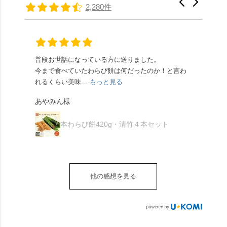
たちの間では、「みず
馳せた小塩山のふもと
2,280件
頂きやすかったです。
ります🥰 抹茶味もあ
はさんといえばわらび
に鎮座するお社です。
ありがたく、美味しく
り、こちらには宇治抹
餅がおすすめ」といわ
半日〜3日しか咲かない
頂きました。ご馳走様
茶を使用🍵 上質な渋み
れますが、ほんとうに
幻の「千眼桜」のお話
でした。 ・ 今年も変わ
の中に甘さを感じる大
納得です。種類は断ト
には一同うっとり。
らず湯島天満宮さんで
人の味わいです☺️ それ
ツに京きなこが人気で
「満開に出会えたら千
普段お世話になっている方に送りました。
夏の
茅の輪をくぐらせて頂
ぞれにきな粉、抹茶き
すが、私はどれも同じ
の願いが叶う」…来
今まで食べていたわらび餅は何だったのか！と言わ
た。
き、水無月にも出会え
な粉がついているの
くらい好きです。 ※京
春、絶対に狙います🌸
れるくらい美味...
もっと見る
あん
夏を迎えられることに
で、食べる直前にかけ
きなこはきなこ、抹茶
🍜お昼は「そば切りこ
が増.
感謝しています。あり
て召し上がれ💁‍♀️
あやみん様
は抹茶きなこが付いて
ごろ」さんで、のど越
がとうございます🙏 ・
************** みずは
秋様
ますが、追加でかけな
し最高のお蕎麦をつる
お皿は原稔さん
北川
くても十分おいしくい
り。器まで美しくて、
本わらび餅420g・清竹４本セット
（@hara_minoru）「角
（mizuha_kitagawa） 京
ただけます。 店内には
みんなの箸もカメラも
皿 金彩三島 千羽鶴」で
都府長岡京市うぐいす
別の食べ方でおいしく
止まりません📸 🌸午後
す。 ・ #みずは北川 #
台1-3 10:00～18:00 無休
いただける、わらび餅
は西行ゆかりの花の寺
水無月 #原稔 さん #和
（元日のみ休業）
のアレンジレシピのポ
「勝持寺」、石庭が見
菓子 #京都
**************
他の感想を見る
ップがあります。店員
事な石の寺「正法寺」
sense_nagaokakyo では
さんに一言お声かけて
へ。青もみじがきらき
「長岡京」や近郊のま
もらえれば、撮影許可
ら輝いて、秋の紅葉シ
ちの日常の魅力を発信
をいただけます。よか
ーズンへの期待が膨ら
しています📱 ぜひ皆さ
ったらぜひこちらも試
みます。 💠そしてクラ