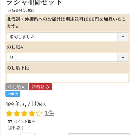
ラシャ4個セット
商品番号
30056
北海道・沖縄県へのお届けは別途送料1000円を加算いたし
ます
(
必
のし紙
須
(
)
必
のし紙下段
須
)
のし紙可
送料込み
冷蔵便
¥
5,710
価格
税込
1件
57
ポイント進呈
送料込