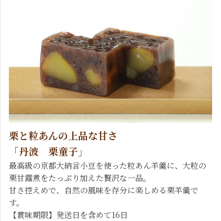
栗と粒あんの上品な甘さ
「丹波 栗童子」
最高級の京都大納言小豆を使った粒あん羊羹に、大粒の
栗甘露煮をたっぷり加えた贅沢な一品。
甘さ控えめで、自然の風味を存分に楽しめる栗羊羹で
す。
【賞味期限】発送日を含めて16日