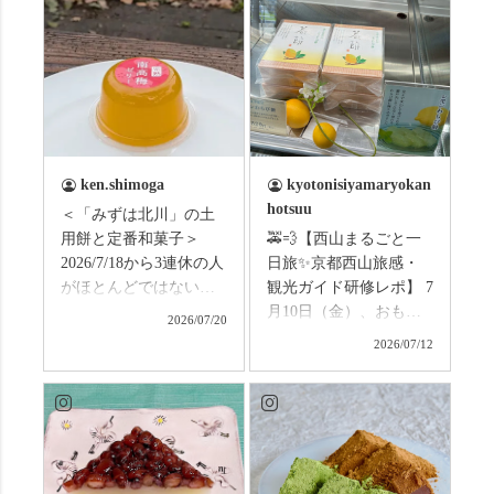
ken.shimoga
kyotonisiyamaryokan
hotsuu
＜「みずは北川」の土
用餅と定番和菓子＞
🚕💨【西山まるごと一
2026/7/18から3連休の人
日旅✨京都西山旅感・
がほとんどではないか
観光ガイド研修レポ】 7
と思います。みなさん
月10日（金）、おもて
2026/07/20
はこの連休は楽しんで
なしタクシーの日高順
2026/07/12
いますか？ これからは
子さんの名ガイドで、
ものすごい暑さが続き
西山の魅力をぎゅっと
ますので、熱中症にな
詰め込んだ観光ガイド
らないようお互いに気
研修に行ってきまし
をつけましょう。 3連休
た！ 🎋スタートは「竹
まずは「みずは北川」
の径」。 頭上を覆う竹