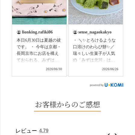
の和菓子の紹介から。
のトンネルに一歩入る
（写真2枚目から） ・土
と、空気がすっと涼し
用餅（2個入） 暑気払
くなって、聞こえるの
い、厄払いとして夏の
は葉ずれの音だけ。嵐
土用入りにいただくと
山の竹林に絶対負けて
lionking.rafiki06
sense_nagaokakyo
いわれている土用餅。
ない美しさなのに、す
本日6月30日は夏越の祓
・ ＼✨とろけるような
今年の土用の入りは7/20
れ違うのは犬の散歩の
です。 ・ 今年は京都・
口溶けのわらび餅✨／
だそうです。連休最終
方くらい。この静け
長岡京市にお店を構え
瑞々しい生菓子が人気
日、時間のある人はぜ
さ、贅沢すぎません
ておられる、みずは北
の「みずは北川」は、
ひこの機会に食べてみ
か…？ここを独り占め
川さん
和菓子作りの要である
ては。 •わらび餅（京き
できるのが西山なんで
2026/06/30
2026/06/26
（@mizuha_kitagawa）
おいしい水を求めて、
なこ） •わらび餅（抹
す。 ⛩️続いて「大原野
の水無月を頂きまし
西山の地にたどり着き
茶） 上記2点のわらび餅
神社」へ。 延暦3年
た。 ・ 大納言小豆は程
ました⛲️ 創業から30余
は、始めから一口サイ
（784年）、長岡京遷都
よい甘さで、ほっくり
年、自社の井戸の地下
ズになっているのです
とともに歩んできた"京
とした小豆の食感も美
水で作る和菓子は目に
お客様からのご感想
ぐにいただけます。 ち
春日"。鯉沢の池には白
味しかったです。うい
も麗しいものばかり👀
なみに、京きなこは通
いスイレンが咲き、神
ろう生地は歯応えもあ
「本わらび餅」は、も
常サイズ（250g）とビ
の使いの鹿がお出迎
りつつ滑らかで、こち
っちりした食感に深煎
ッグサイズ（420g）の2
え。紫式部が越前の雪
らもほんのりとした甘
りの香ばしい京きな粉
種類があります。 ※私
景色を見ながら想いを
レビュー
4.79
さだったため、とても
と和三盆の風味が広が