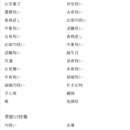
トは、地元のおすすめ
プライズプレゼントま
お茶菓子
快気祝い
グルメをメインに発
で🎁最後の最後まで"お
還暦祝い
古希祝い
信。お店選びの参考な
もてなし"の心を教えて
どにご利用いただける
いただきました。 プロ
香典返し
出産内祝い
と嬉しいです。 長岡京
ドライバーならではの
卒業祝い
退職祝い
市のお店や観光地など
ルート取り、駐車場事
古希祝い
香典返し
の情報を詳しく知りた
情、お客様を飽きさせ
出産内祝い
卒業祝い
い人は、下記アカウン
ない語り口…。楽しみ
トもあわせてチェック
ながら学びっぱなしの
退職祝い
誕生日
またはフォローして
一日。この経験を西山
茶道
長寿祝い
ね。 センス長岡京
のガイド活動にしっか
お見舞い
米寿祝い
@sense_nagaokakyo 長岡
り活かしていきます💪
卒寿祝い
結婚祝い
京市観光協会
西山、ほんまにええと
@nagaokakyo_tourism ふ
こです。次はあなたを
結婚内祝い
引き出物
るふる長岡京
ご案内させてください
手土産
饅頭
@furufuru_nagaokakyo
🚕✨ #京都西山旅感 #京
栗
地鎮祭
まいぷれ乙訓
都西山 #おもてなしタク
@mypl_otokuni ※今も
シー #観光ガイド研修 #
物価の値上がりが激し
竹の径 #大原野神社 #京
季節の特集
くなっているので、値
春日 #千眼桜 #そば切り
内祝い
法事
段の記載はしばらく止
こごろ #勝持寺 #正法寺