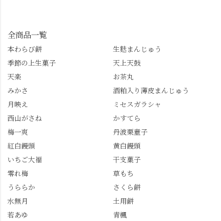
んも「 #センス長岡京
してみてね。 ※発信は
イマックスは「善峯
」を付けて長岡京の素
今回控えさせていただ
寺」！ 境内に咲くあじ
敵な写真を投稿して下
きました。 •お茶丸 •天
さいはなんと8000株。
全商品一覧
さい😉 #長岡京スイー
上天鼓 •天楽 •完熟南紅
「もう終わってるか
ツ #みずは北川 #わらび
本わらび餅
生麩まんじゅう
梅ゼリー 上記4点も定番
な…」と半ば諦めてい
餅 #抹茶わらび餅
季節の上生菓子
天上天鼓
の和菓子。 完熟南紅梅
たら、上の方にはまだ
ゼリーは、現在1,500円
瑞々しい花がたくさん
天楽
お茶丸
以上購入すると1個プレ
残っていてくれました
みかさ
酒粕入り薄皮まんじゅう
ゼントのクーポン企画
✨ちょうどこの日から
月映え
ミセスガラシャ
を実施中。期限は
始まった「あじさい供
7/26（日）。但し、「み
養」で、池に浮かぶあ
西山がさね
かすてら
ずは北川」のアプリ会
じさいにも出会えるか
梅一爽
丹波栗童子
員登録が必要です。 ※
も…という素敵なお話
紅白饅頭
黄白饅頭
ゼリーは生の写真を撮
も。 天然記念物の「遊
いちご大福
干支菓子
りたかったのですが、
龍の松」は、地を這う
崩れてしまいました。
ように伸びる主幹がま
零れ梅
草もち
「みずは北川」のアプ
るで龍が遊ぶように見
うららか
さくら餅
リ会員の登録はほんと
える迫力！そして桂昌
水無月
土用餅
うにおすすめ。ポイン
院お手植えと伝わる樹
若あゆ
青楓
トもすぐに貯まります
齢300年超のしだれ