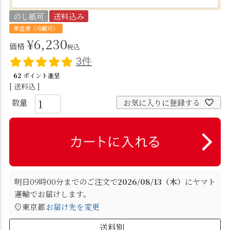
)
のし紙可
送料込み
常温便（冷蔵可）
¥
6,230
価格
税込
3件
62
ポイント進呈
送料込
お気に入りに登録する
明日
09時00分
までのご注文で
2026/08/13（木）
に
ヤマト
運輸
でお届けします。
東京都
お届け先を変更
送料別