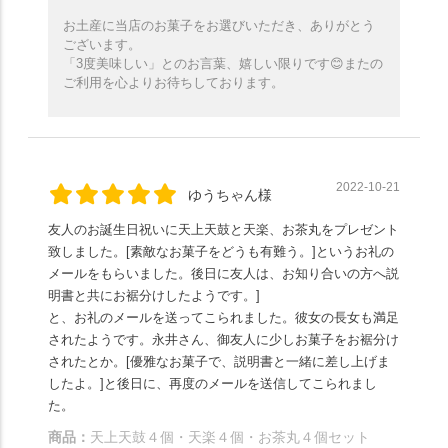
お土産に当店のお菓子をお選びいただき、ありがとう
ございます。
「3度美味しい」とのお言葉、嬉しい限りです😊またの
ご利用を心よりお待ちしております。
2022-10-21
ゆうちゃん様
友人のお誕生日祝いに天上天鼓と天楽、お茶丸をプレゼント
致しました。[素敵なお菓子をどうも有難う。]というお礼の
メールをもらいました。後日に友人は、お知り合いの方へ説
明書と共にお裾分けしたようです。]
と、お礼のメールを送ってこられました。彼女の長女も満足
されたようです。永井さん、御友人に少しお菓子をお裾分け
されたとか。[優雅なお菓子で、説明書と一緒に差し上げま
したよ。]と後日に、再度のメールを送信してこられまし
た。
商品：
天上天鼓４個・天楽４個・お茶丸４個セット