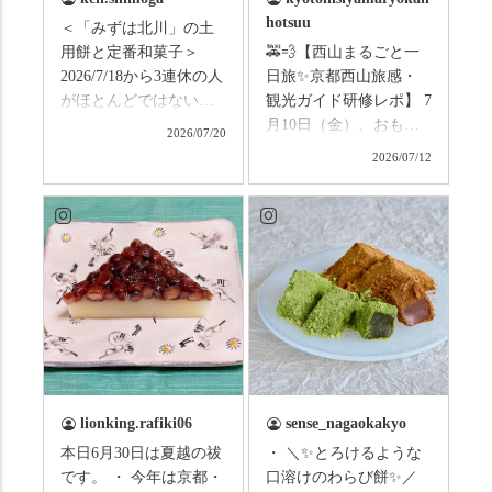
hotsuu
＜「みずは北川」の土
用餅と定番和菓子＞
🚕💨【西山まるごと一
2026/7/18から3連休の人
日旅✨京都西山旅感・
がほとんどではないか
観光ガイド研修レポ】 7
と思います。みなさん
月10日（金）、おもて
2026/07/20
はこの連休は楽しんで
なしタクシーの日高順
2026/07/12
いますか？ これからは
子さんの名ガイドで、
ものすごい暑さが続き
西山の魅力をぎゅっと
ますので、熱中症にな
詰め込んだ観光ガイド
らないようお互いに気
研修に行ってきまし
をつけましょう。 3連休
た！ 🎋スタートは「竹
まずは「みずは北川」
の径」。 頭上を覆う竹
の和菓子の紹介から。
のトンネルに一歩入る
（写真2枚目から） ・土
と、空気がすっと涼し
用餅（2個入） 暑気払
くなって、聞こえるの
い、厄払いとして夏の
は葉ずれの音だけ。嵐
土用入りにいただくと
山の竹林に絶対負けて
lionking.rafiki06
sense_nagaokakyo
いわれている土用餅。
ない美しさなのに、す
本日6月30日は夏越の祓
・ ＼✨とろけるような
今年の土用の入りは7/20
れ違うのは犬の散歩の
です。 ・ 今年は京都・
口溶けのわらび餅✨／
だそうです。連休最終
方くらい。この静け