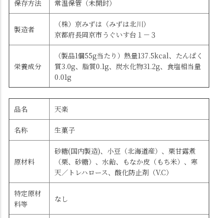
保存方法
常温保管（未開封）
（株）京みずは（みずは北川）
製造者
京都府長岡京市うぐいす台１－３
（製品1個55g当たり）熱量137.5kcal、たんぱく
栄養成分
質3.0g、脂質0.1g、炭水化物31.2g、食塩相当量
0.01g
品名
天楽
名称
生菓子
砂糖(国内製造)、小豆（北海道産）、栗甘露煮
原材料
（栗、砂糖）、水飴、もなか皮（もち米）、寒
天／トレハロース、酸化防止剤（V.C）
特定原材
なし
料等