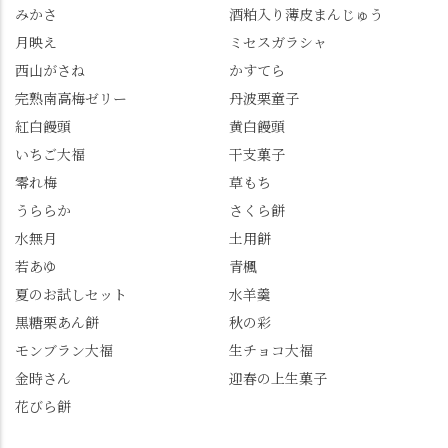
以上購入すると1個プレ
残っていてくれました
みかさ
酒粕入り薄皮まんじゅう
ゼントのクーポン企画
✨ちょうどこの日から
月映え
ミセスガラシャ
を実施中。期限は
始まった「あじさい供
7/26（日）。但し、「み
養」で、池に浮かぶあ
西山がさね
かすてら
ずは北川」のアプリ会
じさいにも出会えるか
完熟南高梅ゼリー
丹波栗童子
員登録が必要です。 ※
も…という素敵なお話
紅白饅頭
黄白饅頭
ゼリーは生の写真を撮
も。 天然記念物の「遊
いちご大福
干支菓子
りたかったのですが、
龍の松」は、地を這う
崩れてしまいました。
ように伸びる主幹がま
零れ梅
草もち
「みずは北川」のアプ
るで龍が遊ぶように見
うららか
さくら餅
リ会員の登録はほんと
える迫力！そして桂昌
水無月
土用餅
うにおすすめ。ポイン
院お手植えと伝わる樹
若あゆ
青楓
トもすぐに貯まります
齢300年超のしだれ
し、いろんな特典もあ
桜。"玉の輿"の語源に
夏のお試しセット
水羊羹
ります。まだ会員登録
なったお玉さん＝桂昌
黒糖栗あん餅
秋の彩
していない人はぜひこ
院と徳川綱吉の、教科
モンブラン大福
生チョコ大福
の機会に会員登録もし
書がひっくり返るよう
てみてね。 みなさんは
な再評価のお話まで聞
金時さん
迎春の上生菓子
この中で気になったも
けて、もう頭も心も満
花びら餅
のはありましたか？ど
腹です。振り返れば京
れも食べてほしいおす
都盆地が一望…!西から