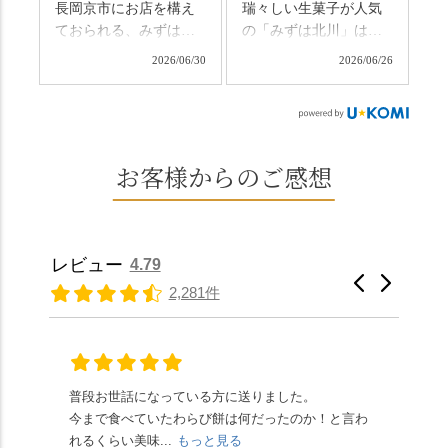
長岡京市にお店を構え
瑞々しい生菓子が人気
日、時間のある人はぜ
さ、贅沢すぎません
ておられる、みずは北
の「みずは北川」は、
ひこの機会に食べてみ
か…？ここを独り占め
川さん
和菓子作りの要である
ては。 •わらび餅（京き
できるのが西山なんで
2026/06/30
2026/06/26
（@mizuha_kitagawa）
おいしい水を求めて、
なこ） •わらび餅（抹
す。 ⛩️続いて「大原野
の水無月を頂きまし
西山の地にたどり着き
茶） 上記2点のわらび餅
神社」へ。 延暦3年
た。 ・ 大納言小豆は程
ました⛲️ 創業から30余
は、始めから一口サイ
（784年）、長岡京遷都
よい甘さで、ほっくり
年、自社の井戸の地下
ズになっているのです
とともに歩んできた"京
とした小豆の食感も美
水で作る和菓子は目に
お客様からのご感想
ぐにいただけます。 ち
春日"。鯉沢の池には白
味しかったです。うい
も麗しいものばかり👀
なみに、京きなこは通
いスイレンが咲き、神
ろう生地は歯応えもあ
「本わらび餅」は、も
常サイズ（250g）とビ
の使いの鹿がお出迎
りつつ滑らかで、こち
っちりした食感に深煎
ッグサイズ（420g）の2
え。紫式部が越前の雪
らもほんのりとした甘
りの香ばしい京きな粉
種類があります。 ※私
景色を見ながら想いを
レビュー
4.79
さだったため、とても
と和三盆の風味が広が
たちの間では、「みず
馳せた小塩山のふもと
2,281件
頂きやすかったです。
ります🥰 抹茶味もあ
はさんといえばわらび
に鎮座するお社です。
ありがたく、美味しく
り、こちらには宇治抹
餅がおすすめ」といわ
半日〜3日しか咲かない
頂きました。ご馳走様
茶を使用🍵 上質な渋み
れますが、ほんとうに
幻の「千眼桜」のお話
でした。 ・ 今年も変わ
の中に甘さを感じる大
納得です。種類は断ト
には一同うっとり。
らず湯島天満宮さんで
人の味わいです☺️ それ
ツに京きなこが人気で
「満開に出会えたら千
普段お世話になっている方に送りました。
夏の
茅の輪をくぐらせて頂
ぞれにきな粉、抹茶き
すが、私はどれも同じ
の願いが叶う」…来
今まで食べていたわらび餅は何だったのか！と言わ
た。
き、水無月にも出会え
な粉がついているの
くらい好きです。 ※京
春、絶対に狙います🌸
れるくらい美味...
もっと見る
あん