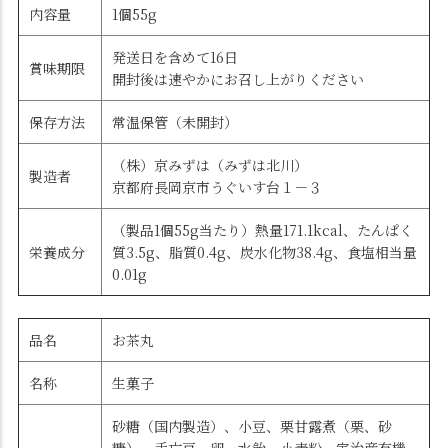
内容量
1個55g
発送日を含めて16日
賞味期限
開封後は速やかにお召し上がりください
保存方法
常温保管（未開封）
（株）京みずは（みずは北川）
製造者
京都府長岡京市うぐいす台１－３
（製品1個55g当たり）熱量171.1kcal、たんぱく
栄養成分
質3.5g、脂質0.4g、炭水化物38.4g、食塩相当量
0.01g
品名
お茶丸
名称
生菓子
砂糖（国内製造）、小豆、栗甘露煮（栗、砂