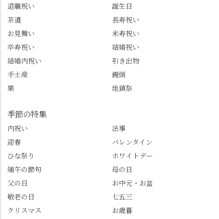
トもあわせてチェック
ながら学びっぱなしの
退職祝い
誕生日
またはフォローして
一日。この経験を西山
茶道
長寿祝い
ね。 センス長岡京
のガイド活動にしっか
お見舞い
米寿祝い
@sense_nagaokakyo 長岡
り活かしていきます💪
卒寿祝い
結婚祝い
京市観光協会
西山、ほんまにええと
@nagaokakyo_tourism ふ
こです。次はあなたを
結婚内祝い
引き出物
るふる長岡京
ご案内させてください
手土産
饅頭
@furufuru_nagaokakyo
🚕✨ #京都西山旅感 #京
栗
地鎮祭
まいぷれ乙訓
都西山 #おもてなしタク
@mypl_otokuni ※今も
シー #観光ガイド研修 #
物価の値上がりが激し
竹の径 #大原野神社 #京
季節の特集
くなっているので、値
春日 #千眼桜 #そば切り
内祝い
法事
段の記載はしばらく止
こごろ #勝持寺 #正法寺
迎春
バレンタイン
めます。
#善峯寺 #あじさい #あ
じさい供養 #遊龍の松 #
ひな祭り
ホワイトデー
桂昌院 #玉の輿 #みずは
端午の節句
母の日
北川 #レモンわらび餅 #
父の日
お中元・お盆
清竹 #なかの邸 #小倉山
敬老の日
七五三
荘 #京都観光 #西京区 #
大原野
クリスマス
お歳暮