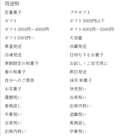
用途別
すめ品ばかりです。よ
京都を見渡せるこの絶
かったらぜひこの機会
景、もっと知られてほ
定番菓子
プチギフト
に食べてみてはいかが
しい！ 🍋締めは「みず
ギフト
ギフト3000円以下
でしょうか。 🍡みずは
は北川」さんへ。 いま
ギフト3001円～4000円
ギフト4001円～5000円
北川🍡 住所 長岡京市う
話題のレモンわらび餅
ギフト5001円～
大容量
ぐいす台1-3 TEL 075-
と、夏季限定・竹筒入
954-0400 営業時間 10:00
り水ようかん「清竹」
常温発送
冷蔵発送
～18:00 インスタ
を無事ゲットして、み
冷凍発送
日持ちするお菓子
@mizuha_kitagawa #セン
んな大満足の笑顔😋 さ
季節限定の和菓子
お試し・ご自宅用に
ス長岡京 #SENSE長岡
らに日高さんから、な
春の和菓子
即日発送
京公式アンバサダー #み
かの邸の珈琲パックと
ずは北川 私のアカウン
小倉山荘のお菓子のサ
自分へのご褒美
抹茶 和菓子
トは、地元のおすすめ
プライズプレゼントま
お茶菓子
快気祝い
グルメをメインに発
で🎁最後の最後まで"お
還暦祝い
古希祝い
信。お店選びの参考な
もてなし"の心を教えて
どにご利用いただける
いただきました。 プロ
香典返し
出産内祝い
と嬉しいです。 長岡京
ドライバーならではの
卒業祝い
退職祝い
市のお店や観光地など
ルート取り、駐車場事
古希祝い
香典返し
の情報を詳しく知りた
情、お客様を飽きさせ
出産内祝い
卒業祝い
い人は、下記アカウン
ない語り口…。楽しみ