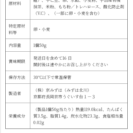
糖）、手亡豆、卵、水飴、小麦粉、宇治産有機
原材料
抹茶、米粉、もち粉／トレハロース、酸化防止剤
（V.C）、（一部に卵・小麦を含む）
特定原材
卵・小麦
料等
内容量
1個50g
発送日を含めて16 日
賞味期限
開封後は速やかにお召し上がりください
保存方法
30℃以下で常温保管
（株）京みずは（みずは北川）
製造者
京都府長岡京市うぐいす台１－３
（製品1個50g当たり）熱量119.0kcal、たんぱく
栄養成分
質3.5g、脂質1.4g、炭水化物23.3g、食塩相当量
0.02g