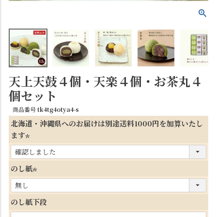
天上天鼓４個・天楽４個・お茶丸４
個セット
商品番号
tk4tg4otya4-s
北海道・沖縄県へのお届けは別途送料1000円を加算いたし
ます
(
必
のし紙
須
(
)
必
のし紙下段
須