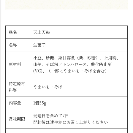
品名
天上天鼓
名称
生菓子
小豆、砂糖、栗甘露煮（栗、砂糖）、上用粉、
原材料
山芋、そば粉／トレハロース、酸化防止剤
(V.C)、（一部にやまいも・そばを含む）
特定原材
やまいも・そば
料等
内容量
1個55g
発送日を含めて7日
賞味期限
開封後は速やかにお召し上がりください