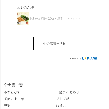
夏を迎えられることに
で、食べる直前にかけ
きなこはきなこ、抹茶
🍜お昼は「そば切りこ
が増.
感謝しています。あり
て召し上がれ💁‍♀️
あやみん様
は抹茶きなこが付いて
ごろ」さんで、のど越
がとうございます🙏 ・
************** みずは
秋様
ますが、追加でかけな
し最高のお蕎麦をつる
お皿は原稔さん
北川
くても十分おいしくい
り。器まで美しくて、
本わらび餅420g・清竹４本セット
（@hara_minoru）「角
（mizuha_kitagawa） 京
ただけます。 店内には
みんなの箸もカメラも
皿 金彩三島 千羽鶴」で
都府長岡京市うぐいす
別の食べ方でおいしく
止まりません📸 🌸午後
す。 ・ #みずは北川 #
台1-3 10:00～18:00 無休
いただける、わらび餅
は西行ゆかりの花の寺
水無月 #原稔 さん #和
（元日のみ休業）
のアレンジレシピのポ
「勝持寺」、石庭が見
菓子 #京都
**************
他の感想を見る
ップがあります。店員
事な石の寺「正法寺」
sense_nagaokakyo では
さんに一言お声かけて
へ。青もみじがきらき
「長岡京」や近郊のま
もらえれば、撮影許可
ら輝いて、秋の紅葉シ
ちの日常の魅力を発信
をいただけます。よか
ーズンへの期待が膨ら
しています📱 ぜひ皆さ
ったらぜひこちらも試
みます。 💠そしてクラ
んも「 #センス長岡京
してみてね。 ※発信は
イマックスは「善峯
」を付けて長岡京の素
今回控えさせていただ
寺」！ 境内に咲くあじ
敵な写真を投稿して下
きました。 •お茶丸 •天
さいはなんと8000株。
全商品一覧
さい😉 #長岡京スイー
上天鼓 •天楽 •完熟南紅
「もう終わってるか
ツ #みずは北川 #わらび
本わらび餅
生麩まんじゅう
梅ゼリー 上記4点も定番
な…」と半ば諦めてい
餅 #抹茶わらび餅
季節の上生菓子
天上天鼓
の和菓子。 完熟南紅梅
たら、上の方にはまだ
ゼリーは、現在1,500円
瑞々しい花がたくさん
天楽
お茶丸