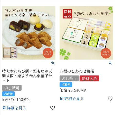
特大本わらび餅・栗もなか天
八福のしあわせ菓撰
楽４個・栗ようかん栗童子セ
のし紙可
送料込み
ット
冷蔵便
のし紙可
価格
¥
7,540
税込
冷蔵便
詳細を見る
価格
¥
6,160
税込
詳細を見る