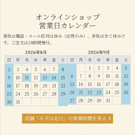
オンラインショップ
営業日カレンダー
青色は電話・メール応対は休み（出荷のみ）、赤色は全て休みで
す。ご注文は24時間受付。
2026年8月
2026年9月
日
月
火
水
木
金
土
日
月
火
水
木
金
土
1
2
3
4
5
2
3
4
5
6
7
8
6
7
8
9
10
11
12
9
10
11
12
13
14
15
13
14
15
16
17
18
19
16
17
18
19
20
21
22
20
21
22
23
24
25
26
23
24
25
26
27
28
29
27
28
29
30
31
30
31
店舗「みずは北川」の営業時間を見る