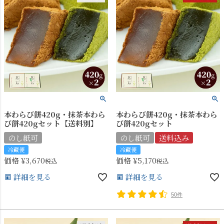
本わらび餅420g・抹茶本わら
本わらび餅420g・抹茶本わら
び餅420gセット【送料別】
び餅420gセット
のし紙可
のし紙可
送料込み
冷蔵便
冷蔵便
価格
¥
3,670
価格
¥
5,170
税込
税込
詳細を見る
詳細を見る
50件