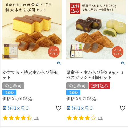
かすてら・特大本わらび餅セ
栗童子・本わらび餅250g・ミ
ット
セスガラシャ4個セット
のし紙可
のし紙可
送料込み
冷蔵便
冷蔵便
価格
¥
4,010
価格
¥
5,710
税込
税込
詳細を見る
詳細を見る
9件
1件