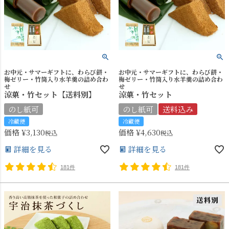
お中元・サマーギフトに、わらび餅・
お中元・サマーギフトに、わらび餅・
梅ゼリー・竹筒入り水羊羹の詰め合わ
梅ゼリー・竹筒入り水羊羹の詰め合わ
せ
せ
涼菓・竹セット【送料別】
涼菓・竹セット
のし紙可
のし紙可
送料込み
冷蔵便
冷蔵便
価格
¥
3,130
価格
¥
4,630
税込
税込
詳細を見る
詳細を見る
181件
181件