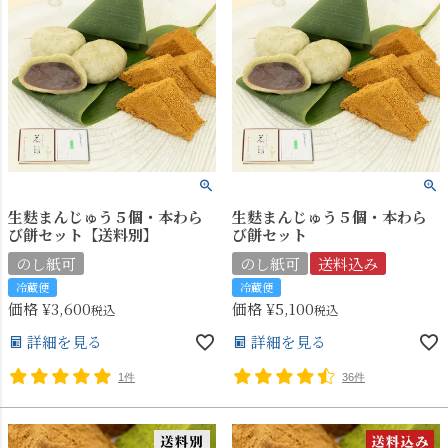
生麩まんじゅう５個・本わら
生麩まんじゅう５個・本わら
び餅セット【送料別】
び餅セット
のし紙可
のし紙可
送料込み
冷蔵便
冷蔵便
価格
¥
3,600
価格
¥
5,100
税込
税込
詳細を見る
詳細を見る
1件
36件