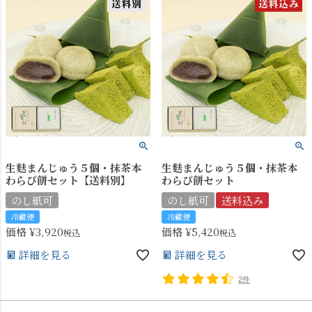
生麩まんじゅう５個・抹茶本
生麩まんじゅう５個・抹茶本
わらび餅セット【送料別】
わらび餅セット
のし紙可
のし紙可
送料込み
冷蔵便
冷蔵便
価格
¥
3,920
価格
¥
5,420
税込
税込
詳細を見る
詳細を見る
2件