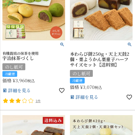
有機栽培の抹茶を使用
本わらび餅250g・天上天鼓2
宇治抹茶づくし
個・栗ようかん栗童子ハーフ
サイズセット【送料別】
のし紙可
のし紙可
冷蔵便
価格
¥
3,960
税込
冷蔵便
価格
¥
3,070
税込
詳細を見る
詳細を見る
1件