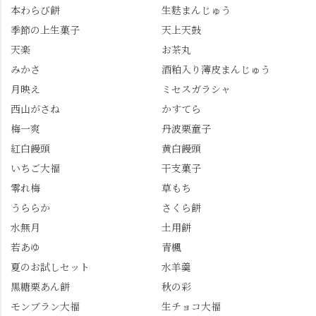
本わらび餅
生麩まんじゅう
季節の上生菓子
天上天鼓
天楽
お茶丸
みかさ
酒粕入り薄皮まんじゅう
月映え
ミセスガラシャ
西山がさね
かすてら
梅一爽
丹波栗童子
紅白饅頭
黄白饅頭
いちご大福
干支菓子
零れ梅
草もち
うららか
さくら餅
水無月
土用餅
若あゆ
青楓
夏のお試しセット
水羊羹
黒糖栗あん餅
秋の彩
モンブラン大福
生チョコ大福