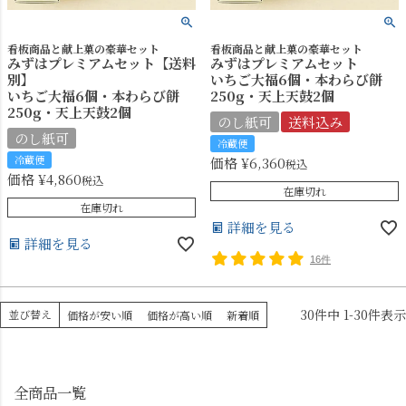
看板商品と献上菓の豪華セット
看板商品と献上菓の豪華セット
みずはプレミアムセット【送料
みずはプレミアムセット
別】
いちご大福6個・本わらび餅
いちご大福6個・本わらび餅
250g・天上天鼓2個
250g・天上天鼓2個
のし紙可
送料込み
のし紙可
冷蔵便
冷蔵便
価格
¥
6,360
税込
価格
¥
4,860
税込
在庫切れ
在庫切れ
詳細を見る
詳細を見る
16件
30
件中
1
-
30
件表示
並び替え
価格が安い順
価格が高い順
新着順
全商品一覧