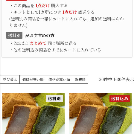
・この商品を
1点だけ
購入する
・ギフトとして1カ所につき
1点だけ
直送する
(送料別の商品を一緒にカートに入れても、追加の送料はかか
りません)
送料別
がおすすめの方
・2点以上
まとめて
同じ場所に送る
・他の送料込み商品をすでにカートに入れている
30
件中
1
-
30
件表示
並び替え
価格が安い順
価格が高い順
新着順