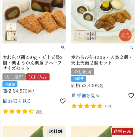
本わらび餅250g・天上天鼓2
本わらび餅420g・天楽２個・
個・栗ようかん栗童子ハーフ
天上天鼓２個セット
サイズセット
のし紙可
のし紙可
送料込み
冷蔵便
冷蔵便
価格
¥
3,400
税込
価格
¥
4,570
税込
詳細を見る
詳細を見る
12件
20件