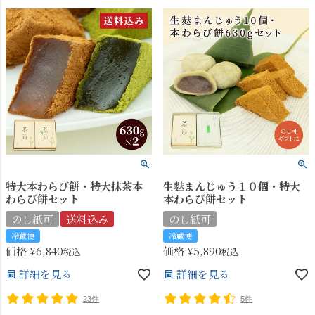
特大本わらび餅・特大抹茶本
生麩まんじゅう１０個・特大
わらび餅セット
本わらび餅セット
のし紙可
送料込み
のし紙可
冷蔵便
冷蔵便
価格
¥
6,840
価格
¥
5,890
税込
税込
詳細を見る
詳細を見る
23件
5件