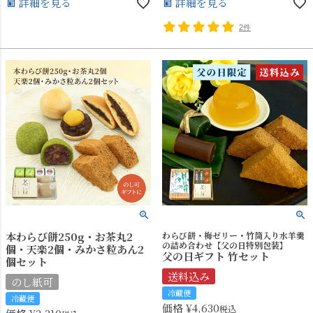
詳細を見る
詳細を見る
2件
本わらび餅250g・お茶丸2
わらび餅・梅ゼリー・竹筒入り水羊羹
の詰め合わせ【父の日特別包装】
個・天楽2個・みかさ粒あん2
父の日ギフト 竹セット
個セット
送料込み
のし紙可
冷蔵便
冷蔵便
価格
¥
4,630
税込