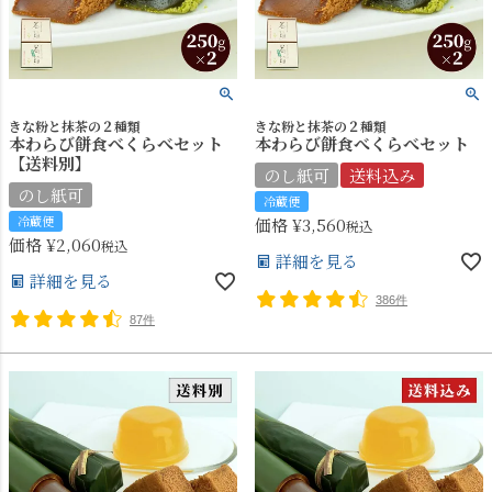
きな粉と抹茶の２種類
きな粉と抹茶の２種類
本わらび餅食べくらべセット
本わらび餅食べくらべセット
【送料別】
のし紙可
送料込み
のし紙可
冷蔵便
冷蔵便
価格
¥
3,560
税込
価格
¥
2,060
税込
詳細を見る
詳細を見る
386件
87件