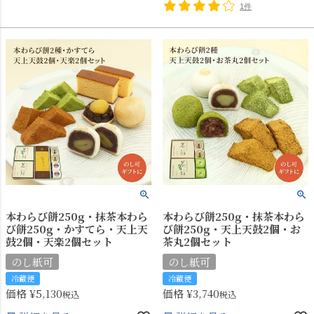
1件
本わらび餅250g・抹茶本わら
本わらび餅250g・抹茶本わら
び餅250g・かすてら・天上天
び餅250g・天上天鼓2個・お
鼓2個・天楽2個セット
茶丸2個セット
のし紙可
のし紙可
冷蔵便
冷蔵便
価格
¥
5,130
価格
¥
3,740
税込
税込