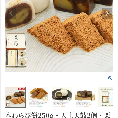
本わらび餅250g・天上天鼓2個・栗