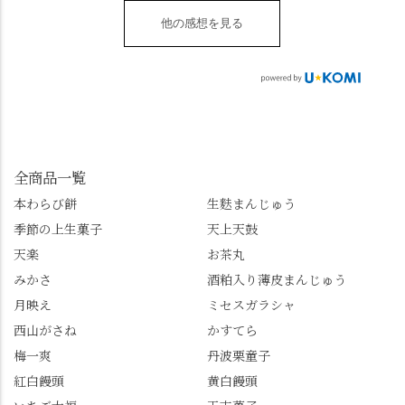
水無月 #原稔 さん #和
（元日のみ休業）
のアレンジレシピのポ
「勝持寺」、石庭が見
菓子 #京都
**************
他の感想を見る
ップがあります。店員
事な石の寺「正法寺」
sense_nagaokakyo では
さんに一言お声かけて
へ。青もみじがきらき
「長岡京」や近郊のま
もらえれば、撮影許可
ら輝いて、秋の紅葉シ
ちの日常の魅力を発信
をいただけます。よか
ーズンへの期待が膨ら
しています📱 ぜひ皆さ
ったらぜひこちらも試
みます。 💠そしてクラ
んも「 #センス長岡京
してみてね。 ※発信は
イマックスは「善峯
」を付けて長岡京の素
今回控えさせていただ
寺」！ 境内に咲くあじ
敵な写真を投稿して下
きました。 •お茶丸 •天
さいはなんと8000株。
全商品一覧
さい😉 #長岡京スイー
上天鼓 •天楽 •完熟南紅
「もう終わってるか
ツ #みずは北川 #わらび
本わらび餅
生麩まんじゅう
梅ゼリー 上記4点も定番
な…」と半ば諦めてい
餅 #抹茶わらび餅
季節の上生菓子
天上天鼓
の和菓子。 完熟南紅梅
たら、上の方にはまだ
ゼリーは、現在1,500円
瑞々しい花がたくさん
天楽
お茶丸
以上購入すると1個プレ
残っていてくれました
みかさ
酒粕入り薄皮まんじゅう
ゼントのクーポン企画
✨ちょうどこの日から
月映え
ミセスガラシャ
を実施中。期限は
始まった「あじさい供
7/26（日）。但し、「み
養」で、池に浮かぶあ
西山がさね
かすてら
ずは北川」のアプリ会
じさいにも出会えるか
梅一爽
丹波栗童子
員登録が必要です。 ※
も…という素敵なお話
紅白饅頭
黄白饅頭
ゼリーは生の写真を撮
も。 天然記念物の「遊