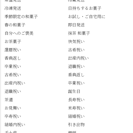
～18:00 インスタ
を無事ゲットして、み
冷凍発送
日持ちするお菓子
@mizuha_kitagawa #セン
んな大満足の笑顔😋 さ
季節限定の和菓子
お試し・ご自宅用に
ス長岡京 #SENSE長岡
らに日高さんから、な
春の和菓子
即日発送
京公式アンバサダー #み
かの邸の珈琲パックと
ずは北川 私のアカウン
小倉山荘のお菓子のサ
自分へのご褒美
抹茶 和菓子
トは、地元のおすすめ
プライズプレゼントま
お茶菓子
快気祝い
グルメをメインに発
で🎁最後の最後まで"お
還暦祝い
古希祝い
信。お店選びの参考な
もてなし"の心を教えて
どにご利用いただける
いただきました。 プロ
香典返し
出産内祝い
と嬉しいです。 長岡京
ドライバーならではの
卒業祝い
退職祝い
市のお店や観光地など
ルート取り、駐車場事
古希祝い
香典返し
の情報を詳しく知りた
情、お客様を飽きさせ
出産内祝い
卒業祝い
い人は、下記アカウン
ない語り口…。楽しみ
トもあわせてチェック
ながら学びっぱなしの
退職祝い
誕生日
またはフォローして
一日。この経験を西山
茶道
長寿祝い
ね。 センス長岡京
のガイド活動にしっか
お見舞い
米寿祝い
@sense_nagaokakyo 長岡
り活かしていきます💪
卒寿祝い
結婚祝い
京市観光協会
西山、ほんまにええと
@nagaokakyo_tourism ふ
こです。次はあなたを
結婚内祝い
引き出物
るふる長岡京
ご案内させてください
手土産
饅頭