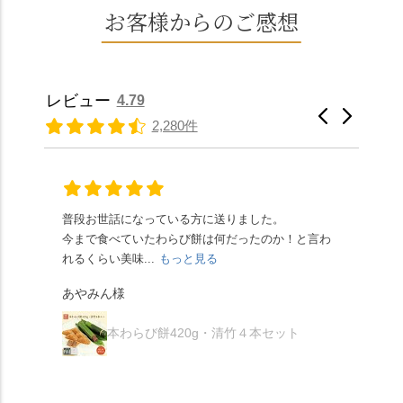
とした小豆の食感も美
水で作る和菓子は目に
お客様からのご感想
ぐにいただけます。 ち
春日"。鯉沢の池には白
味しかったです。うい
も麗しいものばかり👀
なみに、京きなこは通
いスイレンが咲き、神
ろう生地は歯応えもあ
「本わらび餅」は、も
常サイズ（250g）とビ
の使いの鹿がお出迎
りつつ滑らかで、こち
っちりした食感に深煎
ッグサイズ（420g）の2
え。紫式部が越前の雪
らもほんのりとした甘
りの香ばしい京きな粉
種類があります。 ※私
景色を見ながら想いを
レビュー
4.79
さだったため、とても
と和三盆の風味が広が
たちの間では、「みず
馳せた小塩山のふもと
2,280件
頂きやすかったです。
ります🥰 抹茶味もあ
はさんといえばわらび
に鎮座するお社です。
ありがたく、美味しく
り、こちらには宇治抹
餅がおすすめ」といわ
半日〜3日しか咲かない
頂きました。ご馳走様
茶を使用🍵 上質な渋み
れますが、ほんとうに
幻の「千眼桜」のお話
でした。 ・ 今年も変わ
の中に甘さを感じる大
納得です。種類は断ト
には一同うっとり。
らず湯島天満宮さんで
人の味わいです☺️ それ
ツに京きなこが人気で
「満開に出会えたら千
普段お世話になっている方に送りました。
夏の
茅の輪をくぐらせて頂
ぞれにきな粉、抹茶き
すが、私はどれも同じ
の願いが叶う」…来
今まで食べていたわらび餅は何だったのか！と言わ
た。
き、水無月にも出会え
な粉がついているの
くらい好きです。 ※京
春、絶対に狙います🌸
れるくらい美味...
もっと見る
あん
夏を迎えられることに
で、食べる直前にかけ
きなこはきなこ、抹茶
🍜お昼は「そば切りこ
が増.
感謝しています。あり
て召し上がれ💁‍♀️
あやみん様
は抹茶きなこが付いて
ごろ」さんで、のど越
がとうございます🙏 ・
************** みずは
秋様
ますが、追加でかけな
し最高のお蕎麦をつる
お皿は原稔さん
北川
くても十分おいしくい
り。器まで美しくて、
本わらび餅420g・清竹４本セット
（@hara_minoru）「角
（mizuha_kitagawa） 京
ただけます。 店内には
みんなの箸もカメラも
皿 金彩三島 千羽鶴」で
都府長岡京市うぐいす
別の食べ方でおいしく
止まりません📸 🌸午後
す。 ・ #みずは北川 #
台1-3 10:00～18:00 無休
いただける、わらび餅
は西行ゆかりの花の寺