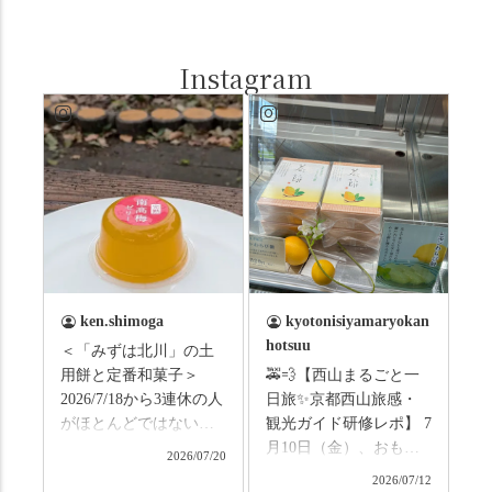
Instagram
ken.shimoga
kyotonisiyamaryokan
hotsuu
＜「みずは北川」の土
用餅と定番和菓子＞
🚕💨【西山まるごと一
2026/7/18から3連休の人
日旅✨京都西山旅感・
がほとんどではないか
観光ガイド研修レポ】 7
と思います。みなさん
月10日（金）、おもて
2026/07/20
はこの連休は楽しんで
なしタクシーの日高順
2026/07/12