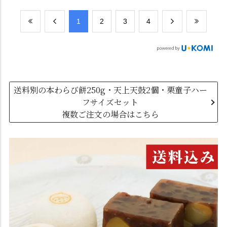
​1
​2
​3
​4
送料別の本わらび餅250g・天上天鼓2個・栗童子ハー
フサイズセット
複数ご注文の場合はこちら