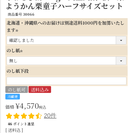
ようかん栗童子ハーフサイズセット
商品番号
30066
北海道・沖縄県へのお届けは別途送料1000円を加算いたし
ます
(
必
のし紙
須
(
)
必
のし紙下段
須
)
のし紙可
送料込み
冷蔵便
¥
4,570
価格
税込
20件
46
ポイント進呈
送料込