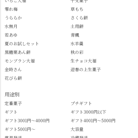
いちご大福
干支菓子
りたかったのですが、
龍の松」は、地を這う
崩れてしまいました。
ように伸びる主幹がま
零れ梅
草もち
「みずは北川」のアプ
るで龍が遊ぶように見
うららか
さくら餅
リ会員の登録はほんと
える迫力！そして桂昌
水無月
土用餅
うにおすすめ。ポイン
院お手植えと伝わる樹
若あゆ
青楓
トもすぐに貯まります
齢300年超のしだれ
し、いろんな特典もあ
桜。"玉の輿"の語源に
夏のお試しセット
水羊羹
ります。まだ会員登録
なったお玉さん＝桂昌
黒糖栗あん餅
秋の彩
していない人はぜひこ
院と徳川綱吉の、教科
モンブラン大福
生チョコ大福
の機会に会員登録もし
書がひっくり返るよう
てみてね。 みなさんは
な再評価のお話まで聞
金時さん
迎春の上生菓子
この中で気になったも
けて、もう頭も心も満
花びら餅
のはありましたか？ど
腹です。振り返れば京
れも食べてほしいおす
都盆地が一望…!西から
用途別
すめ品ばかりです。よ
京都を見渡せるこの絶
かったらぜひこの機会
景、もっと知られてほ
定番菓子
プチギフト
に食べてみてはいかが
しい！ 🍋締めは「みず
ギフト
ギフト3000円以下
でしょうか。 🍡みずは
は北川」さんへ。 いま
ギフト3001円～4000円
ギフト4001円～5000円
北川🍡 住所 長岡京市う
話題のレモンわらび餅
ギフト5001円～
大容量
ぐいす台1-3 TEL 075-
と、夏季限定・竹筒入
954-0400 営業時間 10:00
り水ようかん「清竹」
常温発送
冷蔵発送