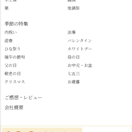
@furufuru_nagaokakyo
🚕✨ #京都西山旅感 #京
栗
地鎮祭
まいぷれ乙訓
都西山 #おもてなしタク
@mypl_otokuni ※今も
シー #観光ガイド研修 #
物価の値上がりが激し
竹の径 #大原野神社 #京
季節の特集
くなっているので、値
春日 #千眼桜 #そば切り
内祝い
法事
段の記載はしばらく止
こごろ #勝持寺 #正法寺
迎春
バレンタイン
めます。
#善峯寺 #あじさい #あ
じさい供養 #遊龍の松 #
ひな祭り
ホワイトデー
桂昌院 #玉の輿 #みずは
端午の節句
母の日
北川 #レモンわらび餅 #
父の日
お中元・お盆
清竹 #なかの邸 #小倉山
敬老の日
七五三
荘 #京都観光 #西京区 #
大原野
クリスマス
お歳暮
ご感想・レビュー
会社概要