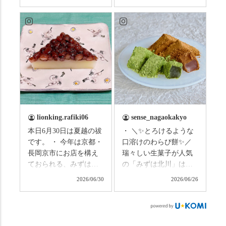
いますか？ これからは
子さんの名ガイドで、
ものすごい暑さが続き
西山の魅力をぎゅっと
ますので、熱中症にな
詰め込んだ観光ガイド
らないようお互いに気
研修に行ってきまし
をつけましょう。 3連休
た！ 🎋スタートは「竹
まずは「みずは北川」
の径」。 頭上を覆う竹
の和菓子の紹介から。
のトンネルに一歩入る
（写真2枚目から） ・土
と、空気がすっと涼し
用餅（2個入） 暑気払
くなって、聞こえるの
い、厄払いとして夏の
は葉ずれの音だけ。嵐
土用入りにいただくと
山の竹林に絶対負けて
lionking.rafiki06
sense_nagaokakyo
いわれている土用餅。
ない美しさなのに、す
本日6月30日は夏越の祓
・ ＼✨とろけるような
今年の土用の入りは7/20
れ違うのは犬の散歩の
です。 ・ 今年は京都・
口溶けのわらび餅✨／
だそうです。連休最終
方くらい。この静け
長岡京市にお店を構え
瑞々しい生菓子が人気
日、時間のある人はぜ
さ、贅沢すぎません
ておられる、みずは北
の「みずは北川」は、
ひこの機会に食べてみ
か…？ここを独り占め
川さん
和菓子作りの要である
ては。 •わらび餅（京き
できるのが西山なんで
2026/06/30
2026/06/26
（@mizuha_kitagawa）
おいしい水を求めて、
なこ） •わらび餅（抹
す。 ⛩️続いて「大原野
の水無月を頂きまし
西山の地にたどり着き
茶） 上記2点のわらび餅
神社」へ。 延暦3年
た。 ・ 大納言小豆は程
ました⛲️ 創業から30余
は、始めから一口サイ
（784年）、長岡京遷都
よい甘さで、ほっくり
年、自社の井戸の地下
ズになっているのです
とともに歩んできた"京