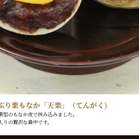
ぷり栗もなか「天楽」（てんがく)
栗型のもなか皮で挟み込みました。
入りの贅沢な最中です。