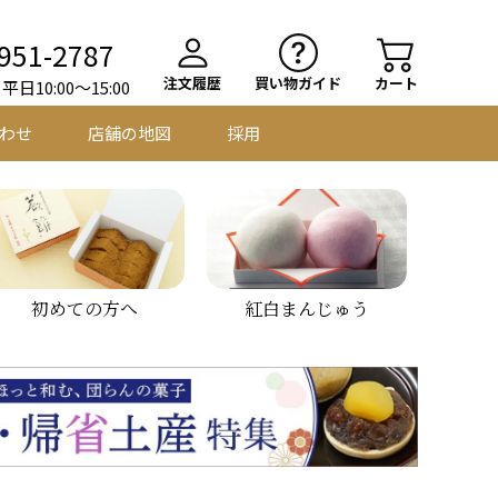
951-2787
注文履歴
買い物ガイド
カート
日10:00～15:00
わせ
店舗の地図
採用
初めての方へ
紅白まんじゅう