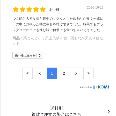
2020-10-13
まい様
つぶ餡と大きな栗と最中のサクッとした歯触りが良く一緒に
口の中に頬張った時に幸せを呼ぶ甘さでした。緑茶でもブラ
ックコーヒーでも進む味で何個でも食べちゃいそうでした
商品：
栗まんじゅう天上天鼓４個・栗もなか天楽４個セ
ット
役に立った
0
​1
​2
送料別
複数ご注文の場合はこちら