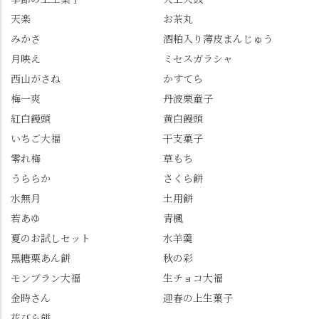
ゼリーは、現在1,500円
瑞々しい花がたくさん
天楽
お茶丸
以上購入すると1個プレ
残っていてくれました
みかさ
酒粕入り薄皮まんじゅう
ゼントのクーポン企画
✨ちょうどこの日から
月映え
ミセスガラシャ
を実施中。期限は
始まった「あじさい供
7/26（日）。但し、「み
養」で、池に浮かぶあ
西山がさね
かすてら
ずは北川」のアプリ会
じさいにも出会えるか
梅一爽
丹波栗童子
員登録が必要です。 ※
も…という素敵なお話
紅白饅頭
黄白饅頭
ゼリーは生の写真を撮
も。 天然記念物の「遊
いちご大福
干支菓子
りたかったのですが、
龍の松」は、地を這う
崩れてしまいました。
ように伸びる主幹がま
零れ梅
草もち
「みずは北川」のアプ
るで龍が遊ぶように見
うららか
さくら餅
リ会員の登録はほんと
える迫力！そして桂昌
水無月
土用餅
うにおすすめ。ポイン
院お手植えと伝わる樹
若あゆ
青楓
トもすぐに貯まります
齢300年超のしだれ
し、いろんな特典もあ
桜。"玉の輿"の語源に
夏のお試しセット
水羊羹
ります。まだ会員登録
なったお玉さん＝桂昌
黒糖栗あん餅
秋の彩
していない人はぜひこ
院と徳川綱吉の、教科
モンブラン大福
生チョコ大福
の機会に会員登録もし
書がひっくり返るよう
てみてね。 みなさんは
な再評価のお話まで聞
金時さん
迎春の上生菓子
この中で気になったも
けて、もう頭も心も満
花びら餅