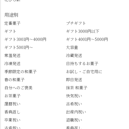
のはありましたか？ど
腹です。振り返れば京
れも食べてほしいおす
都盆地が一望…!西から
用途別
すめ品ばかりです。よ
京都を見渡せるこの絶
かったらぜひこの機会
景、もっと知られてほ
定番菓子
プチギフト
に食べてみてはいかが
しい！ 🍋締めは「みず
ギフト
ギフト3000円以下
でしょうか。 🍡みずは
は北川」さんへ。 いま
ギフト3001円～4000円
ギフト4001円～5000円
北川🍡 住所 長岡京市う
話題のレモンわらび餅
ギフト5001円～
大容量
ぐいす台1-3 TEL 075-
と、夏季限定・竹筒入
954-0400 営業時間 10:00
り水ようかん「清竹」
常温発送
冷蔵発送
～18:00 インスタ
を無事ゲットして、み
冷凍発送
日持ちするお菓子
@mizuha_kitagawa #セン
んな大満足の笑顔😋 さ
季節限定の和菓子
お試し・ご自宅用に
ス長岡京 #SENSE長岡
らに日高さんから、な
春の和菓子
即日発送
京公式アンバサダー #み
かの邸の珈琲パックと
ずは北川 私のアカウン
小倉山荘のお菓子のサ
自分へのご褒美
抹茶 和菓子
トは、地元のおすすめ
プライズプレゼントま
お茶菓子
快気祝い
グルメをメインに発
で🎁最後の最後まで"お
還暦祝い
古希祝い
信。お店選びの参考な
もてなし"の心を教えて
どにご利用いただける
いただきました。 プロ
香典返し
出産内祝い
と嬉しいです。 長岡京
ドライバーならではの
卒業祝い
退職祝い
市のお店や観光地など
ルート取り、駐車場事
古希祝い
香典返し