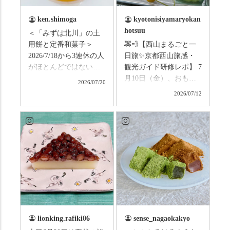
ken.shimoga
kyotonisiyamaryokan
hotsuu
＜「みずは北川」の土
用餅と定番和菓子＞
🚕💨【西山まるごと一
2026/7/18から3連休の人
日旅✨京都西山旅感・
がほとんどではないか
観光ガイド研修レポ】 7
と思います。みなさん
月10日（金）、おもて
2026/07/20
はこの連休は楽しんで
なしタクシーの日高順
2026/07/12
いますか？ これからは
子さんの名ガイドで、
ものすごい暑さが続き
西山の魅力をぎゅっと
ますので、熱中症にな
詰め込んだ観光ガイド
らないようお互いに気
研修に行ってきまし
をつけましょう。 3連休
た！ 🎋スタートは「竹
まずは「みずは北川」
の径」。 頭上を覆う竹
の和菓子の紹介から。
のトンネルに一歩入る
（写真2枚目から） ・土
と、空気がすっと涼し
用餅（2個入） 暑気払
くなって、聞こえるの
い、厄払いとして夏の
は葉ずれの音だけ。嵐
土用入りにいただくと
山の竹林に絶対負けて
lionking.rafiki06
sense_nagaokakyo
いわれている土用餅。
ない美しさなのに、す