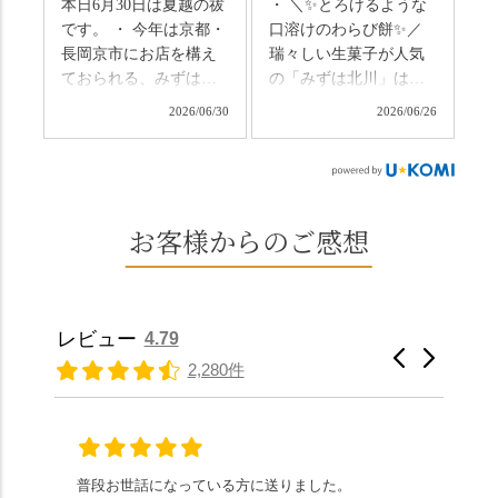
本日6月30日は夏越の祓
・ ＼✨とろけるような
今年の土用の入りは7/20
れ違うのは犬の散歩の
です。 ・ 今年は京都・
口溶けのわらび餅✨／
だそうです。連休最終
方くらい。この静け
長岡京市にお店を構え
瑞々しい生菓子が人気
日、時間のある人はぜ
さ、贅沢すぎません
ておられる、みずは北
の「みずは北川」は、
ひこの機会に食べてみ
か…？ここを独り占め
川さん
和菓子作りの要である
ては。 •わらび餅（京き
できるのが西山なんで
2026/06/30
2026/06/26
（@mizuha_kitagawa）
おいしい水を求めて、
なこ） •わらび餅（抹
す。 ⛩️続いて「大原野
の水無月を頂きまし
西山の地にたどり着き
茶） 上記2点のわらび餅
神社」へ。 延暦3年
た。 ・ 大納言小豆は程
ました⛲️ 創業から30余
は、始めから一口サイ
（784年）、長岡京遷都
よい甘さで、ほっくり
年、自社の井戸の地下
ズになっているのです
とともに歩んできた"京
とした小豆の食感も美
水で作る和菓子は目に
お客様からのご感想
ぐにいただけます。 ち
春日"。鯉沢の池には白
味しかったです。うい
も麗しいものばかり👀
なみに、京きなこは通
いスイレンが咲き、神
ろう生地は歯応えもあ
「本わらび餅」は、も
常サイズ（250g）とビ
の使いの鹿がお出迎
りつつ滑らかで、こち
っちりした食感に深煎
ッグサイズ（420g）の2
え。紫式部が越前の雪
らもほんのりとした甘
りの香ばしい京きな粉
種類があります。 ※私
景色を見ながら想いを
レビュー
4.79
さだったため、とても
と和三盆の風味が広が
たちの間では、「みず
馳せた小塩山のふもと
2,280件
頂きやすかったです。
ります🥰 抹茶味もあ
はさんといえばわらび
に鎮座するお社です。
ありがたく、美味しく
り、こちらには宇治抹
餅がおすすめ」といわ
半日〜3日しか咲かない
頂きました。ご馳走様
茶を使用🍵 上質な渋み
れますが、ほんとうに
幻の「千眼桜」のお話
でした。 ・ 今年も変わ
の中に甘さを感じる大
納得です。種類は断ト
には一同うっとり。
らず湯島天満宮さんで
人の味わいです☺️ それ
ツに京きなこが人気で
「満開に出会えたら千
普段お世話になっている方に送りました。
夏の
茅の輪をくぐらせて頂
ぞれにきな粉、抹茶き