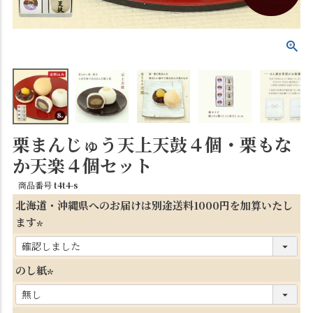
栗まんじゅう天上天鼓４個・栗もな
か天楽４個セット
商品番号
t4t4-s
北海道・沖縄県へのお届けは別途送料1000円を加算いたし
ます
(
必
のし紙
須
(
)
必