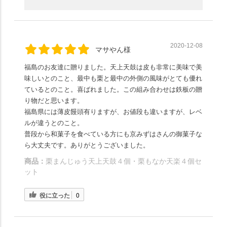
2020-12-08
マサやん様
福島のお友達に贈りました。天上天鼓は皮も非常に美味で美
味しいとのこと、最中も栗と最中の外側の風味がとても優れ
ているとのこと。喜ばれました。この組み合わせは鉄板の贈
り物だと思います。
福島県には薄皮饅頭有りますが、お値段も違いますが、レベ
ルが違うとのこと。
普段から和菓子を食べている方にも京みずはさんの御菓子な
ら大丈夫です。ありがとうございました。
商品：
栗まんじゅう天上天鼓４個・栗もなか天楽４個セ
ット
役に立った
0