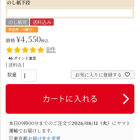
のし紙下段
須
)
のし紙可
送料込み
常温便（冷蔵可）
¥
4,550
価格
税込
8件
46
ポイント進呈
送料込
お気に入りに登録する
本日
09時00分
までのご注文で
2026/08/11（火）
に
ヤマト
運輸
でお届けします。
東京都
お届け先を変更