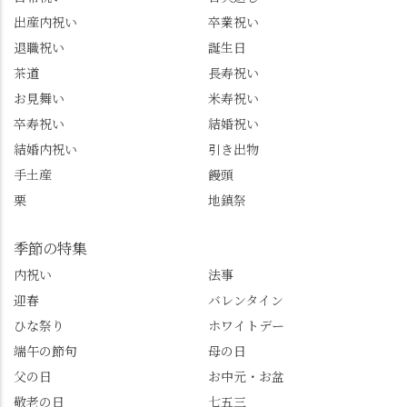
の情報を詳しく知りた
情、お客様を飽きさせ
出産内祝い
卒業祝い
い人は、下記アカウン
ない語り口…。楽しみ
トもあわせてチェック
ながら学びっぱなしの
退職祝い
誕生日
またはフォローして
一日。この経験を西山
茶道
長寿祝い
ね。 センス長岡京
のガイド活動にしっか
お見舞い
米寿祝い
@sense_nagaokakyo 長岡
り活かしていきます💪
卒寿祝い
結婚祝い
京市観光協会
西山、ほんまにええと
@nagaokakyo_tourism ふ
こです。次はあなたを
結婚内祝い
引き出物
るふる長岡京
ご案内させてください
手土産
饅頭
@furufuru_nagaokakyo
🚕✨ #京都西山旅感 #京
栗
地鎮祭
まいぷれ乙訓
都西山 #おもてなしタク
@mypl_otokuni ※今も
シー #観光ガイド研修 #
物価の値上がりが激し
竹の径 #大原野神社 #京
季節の特集
くなっているので、値
春日 #千眼桜 #そば切り
内祝い
法事
段の記載はしばらく止
こごろ #勝持寺 #正法寺
迎春
バレンタイン
めます。
#善峯寺 #あじさい #あ
じさい供養 #遊龍の松 #
ひな祭り
ホワイトデー
桂昌院 #玉の輿 #みずは
端午の節句
母の日
北川 #レモンわらび餅 #
父の日
お中元・お盆
清竹 #なかの邸 #小倉山
敬老の日
七五三
荘 #京都観光 #西京区 #