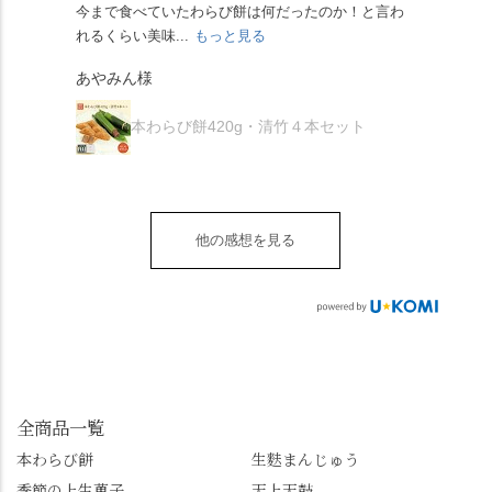
すが、私はどれも同じ
の願いが叶う」…来
今まで食べていたわらび餅は何だったのか！と言わ
た。
き、水無月にも出会え
な粉がついているの
くらい好きです。 ※京
春、絶対に狙います🌸
れるくらい美味...
もっと見る
あん
夏を迎えられることに
で、食べる直前にかけ
きなこはきなこ、抹茶
🍜お昼は「そば切りこ
が増.
感謝しています。あり
て召し上がれ💁‍♀️
あやみん様
は抹茶きなこが付いて
ごろ」さんで、のど越
がとうございます🙏 ・
************** みずは
秋様
ますが、追加でかけな
し最高のお蕎麦をつる
お皿は原稔さん
北川
くても十分おいしくい
り。器まで美しくて、
本わらび餅420g・清竹４本セット
（@hara_minoru）「角
（mizuha_kitagawa） 京
ただけます。 店内には
みんなの箸もカメラも
皿 金彩三島 千羽鶴」で
都府長岡京市うぐいす
別の食べ方でおいしく
止まりません📸 🌸午後
す。 ・ #みずは北川 #
台1-3 10:00～18:00 無休
いただける、わらび餅
は西行ゆかりの花の寺
水無月 #原稔 さん #和
（元日のみ休業）
のアレンジレシピのポ
「勝持寺」、石庭が見
菓子 #京都
**************
他の感想を見る
ップがあります。店員
事な石の寺「正法寺」
sense_nagaokakyo では
さんに一言お声かけて
へ。青もみじがきらき
「長岡京」や近郊のま
もらえれば、撮影許可
ら輝いて、秋の紅葉シ
ちの日常の魅力を発信
をいただけます。よか
ーズンへの期待が膨ら
しています📱 ぜひ皆さ
ったらぜひこちらも試
みます。 💠そしてクラ
んも「 #センス長岡京
してみてね。 ※発信は
イマックスは「善峯
」を付けて長岡京の素
今回控えさせていただ
寺」！ 境内に咲くあじ
敵な写真を投稿して下
きました。 •お茶丸 •天
さいはなんと8000株。
全商品一覧
さい😉 #長岡京スイー
上天鼓 •天楽 •完熟南紅
「もう終わってるか
ツ #みずは北川 #わらび
本わらび餅
生麩まんじゅう
梅ゼリー 上記4点も定番
な…」と半ば諦めてい
餅 #抹茶わらび餅
季節の上生菓子
天上天鼓
の和菓子。 完熟南紅梅
たら、上の方にはまだ