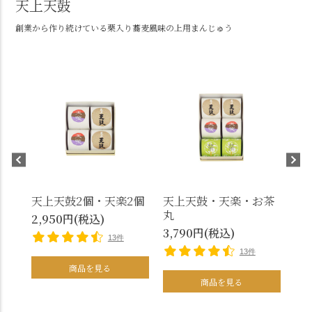
天上天鼓
月映え
創業から作り続けている栗入り蕎麦風味の上用まんじゅう
優しい甘さのミルクまんじゅう。
天上天鼓2個・天楽2個
天上天鼓・天楽・お茶
健
丸
て
2,950円(税込)
3,790円(税込)
2,
13件
13件
商品を見る
商品を見る