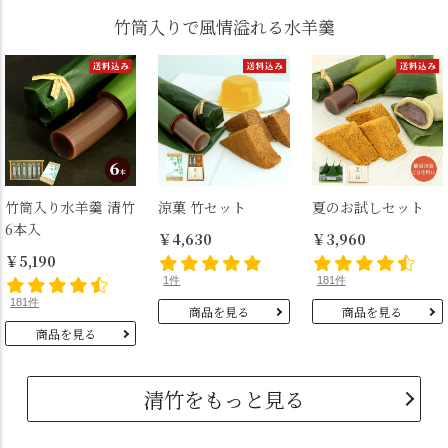
竹筒入りで風情溢れる水羊羹
竹筒入り水羊羹 清竹
涼菓 竹セット
夏のお試しセット
6本入
￥4,630
￥3,960
￥5,190
1件
181件
181件
商品を見る
商品を見る
商品を見る
清竹をもっと見る