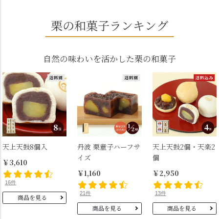
栗の和菓子ランキング
自然の味わいを活かした栗の和菓子
天上天鼓8個入
丹波 栗童子ハーフサ
天上天鼓2個・天楽2
イズ
個
￥3,610
￥1,160
￥2,950
16件
21件
13件
商品を見る
商品を見る
商品を見る