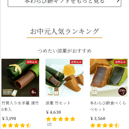
本わらび餅ギフトをもっと見る
お中元人気ランキング
つめたい涼菓がおすすめ
竹筒入り水羊羹 清竹
涼菓 竹セット
本わらび餅食べくら
6本入
べセット
￥4,630
￥5,190
￥3,560
1件