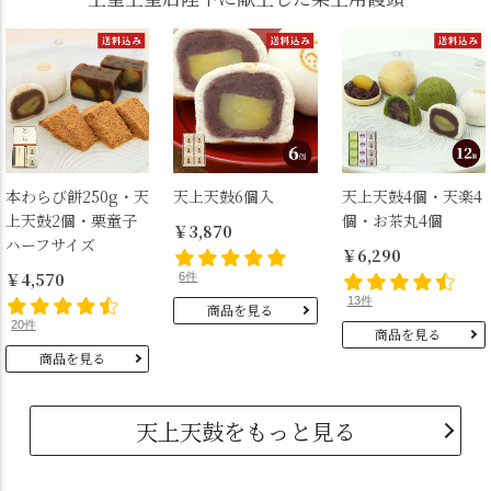
本わらび餅250g・天
天上天鼓6個入
天上天鼓4個・天楽4
上天鼓2個・栗童子
個・お茶丸4個
￥3,870
ハーフサイズ
￥6,290
￥4,570
6件
13件
商品を見る
20件
商品を見る
商品を見る
天上天鼓をもっと見る