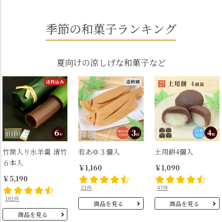
季節の和菓子ランキング
夏向けの涼しげな和菓子など
竹筒入り水羊羹 清竹
若あゆ３個入
土用餅4個入
６本入
￥1,160
￥1,090
￥5,190
21件
47件
181件
商品を見る
商品を見る
商品を見る