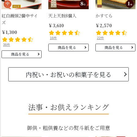
紅白饅頭2個中サイ
天上天鼓8個入
かすてら
ズ
￥3,610
￥2,570
￥1,300
16件
22件
36件
商品を見る
商品を見る
商品を見る
内祝い・お祝いの和菓子を見る
法事・お供えランキング
御供・粗供養などの熨斗紙をご用意