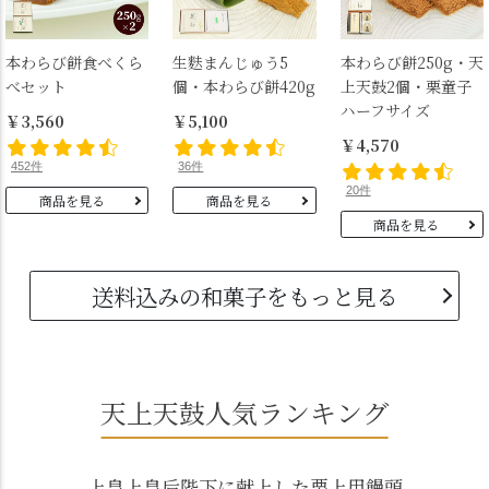
本わらび餅食べくら
生麩まんじゅう5
本わらび餅250g・天
べセット
個・本わらび餅420g
上天鼓2個・栗童子
ハーフサイズ
￥3,560
￥5,100
￥4,570
452件
36件
20件
商品を見る
商品を見る
商品を見る
送料込みの和菓子をもっと見る
天上天鼓人気ランキング
上皇上皇后陛下に献上した栗上用饅頭