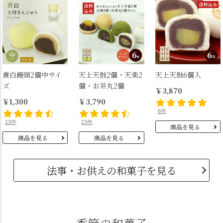
黄白饅頭2個中サイ
天上天鼓2個・天楽2
天上天鼓6個入
ズ
個・お茶丸2個
￥3,870
￥1,300
￥3,790
6件
13件
13件
商品を見る
商品を見る
商品を見る
法事・お供えの和菓子を見る