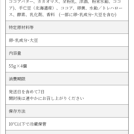
ココアバター、カカオマス、全粉乳、洋酒、粉末水飴、ココ
ア)、手亡豆（北海道産）、ココア、卵黄、水飴／トレハロー
ス、酵素、乳化剤、香料 (一部に卵･乳成分･大豆を含む)
特定原材料等
卵･乳成分･大豆
内容量
55g×4個
消費期限
発送日を含めて7日
開封後は速やかにお召し上がりください
保存方法
10℃以下で冷蔵保管