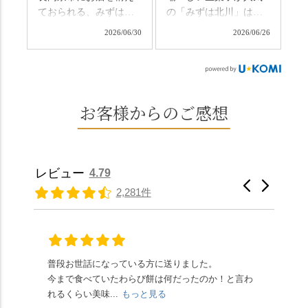
日、時間のある人はぜ
さ、贅沢すぎません
ておられる、みずは北
の「みずは北川」は、
ひこの機会に食べてみ
か…？ここを独り占め
川さん
和菓子作りの要である
ては。 •わらび餅（京き
できるのが西山なんで
2026/06/30
2026/06/26
（@mizuha_kitagawa）
おいしい水を求めて、
なこ） •わらび餅（抹
す。 ⛩️続いて「大原野
の水無月を頂きまし
西山の地にたどり着き
茶） 上記2点のわらび餅
神社」へ。 延暦3年
た。 ・ 大納言小豆は程
ました⛲️ 創業から30余
は、始めから一口サイ
（784年）、長岡京遷都
よい甘さで、ほっくり
年、自社の井戸の地下
ズになっているのです
とともに歩んできた"京
とした小豆の食感も美
水で作る和菓子は目に
お客様からのご感想
ぐにいただけます。 ち
春日"。鯉沢の池には白
味しかったです。うい
も麗しいものばかり👀
なみに、京きなこは通
いスイレンが咲き、神
ろう生地は歯応えもあ
「本わらび餅」は、も
常サイズ（250g）とビ
の使いの鹿がお出迎
りつつ滑らかで、こち
っちりした食感に深煎
ッグサイズ（420g）の2
え。紫式部が越前の雪
らもほんのりとした甘
りの香ばしい京きな粉
種類があります。 ※私
景色を見ながら想いを
レビュー
4.79
さだったため、とても
と和三盆の風味が広が
たちの間では、「みず
馳せた小塩山のふもと
2,281件
頂きやすかったです。
ります🥰 抹茶味もあ
はさんといえばわらび
に鎮座するお社です。
ありがたく、美味しく
り、こちらには宇治抹
餅がおすすめ」といわ
半日〜3日しか咲かない
頂きました。ご馳走様
茶を使用🍵 上質な渋み
れますが、ほんとうに
幻の「千眼桜」のお話
でした。 ・ 今年も変わ
の中に甘さを感じる大
納得です。種類は断ト
には一同うっとり。
らず湯島天満宮さんで
人の味わいです☺️ それ
ツに京きなこが人気で
「満開に出会えたら千
普段お世話になっている方に送りました。
夏の
茅の輪をくぐらせて頂
ぞれにきな粉、抹茶き
すが、私はどれも同じ
の願いが叶う」…来
今まで食べていたわらび餅は何だったのか！と言わ
た。
き、水無月にも出会え
な粉がついているの
くらい好きです。 ※京
春、絶対に狙います🌸
れるくらい美味...
もっと見る
あん
夏を迎えられることに
で、食べる直前にかけ
きなこはきなこ、抹茶
🍜お昼は「そば切りこ