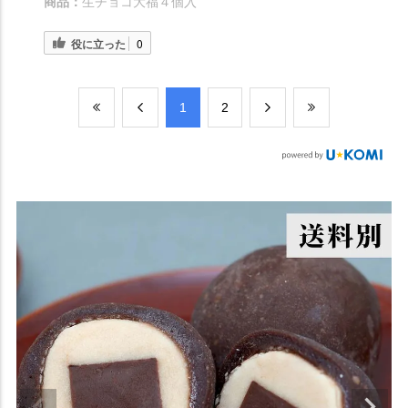
商品：
生チョコ大福４個入
役に立った
0
​1
​2