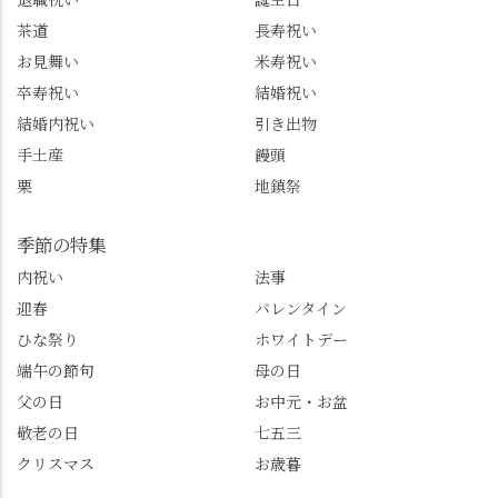
またはフォローして
一日。この経験を西山
茶道
長寿祝い
ね。 センス長岡京
のガイド活動にしっか
お見舞い
米寿祝い
@sense_nagaokakyo 長岡
り活かしていきます💪
卒寿祝い
結婚祝い
京市観光協会
西山、ほんまにええと
@nagaokakyo_tourism ふ
こです。次はあなたを
結婚内祝い
引き出物
るふる長岡京
ご案内させてください
手土産
饅頭
@furufuru_nagaokakyo
🚕✨ #京都西山旅感 #京
栗
地鎮祭
まいぷれ乙訓
都西山 #おもてなしタク
@mypl_otokuni ※今も
シー #観光ガイド研修 #
物価の値上がりが激し
竹の径 #大原野神社 #京
季節の特集
くなっているので、値
春日 #千眼桜 #そば切り
内祝い
法事
段の記載はしばらく止
こごろ #勝持寺 #正法寺
迎春
バレンタイン
めます。
#善峯寺 #あじさい #あ
じさい供養 #遊龍の松 #
ひな祭り
ホワイトデー
桂昌院 #玉の輿 #みずは
端午の節句
母の日
北川 #レモンわらび餅 #
父の日
お中元・お盆
清竹 #なかの邸 #小倉山
敬老の日
七五三
荘 #京都観光 #西京区 #
大原野
クリスマス
お歳暮