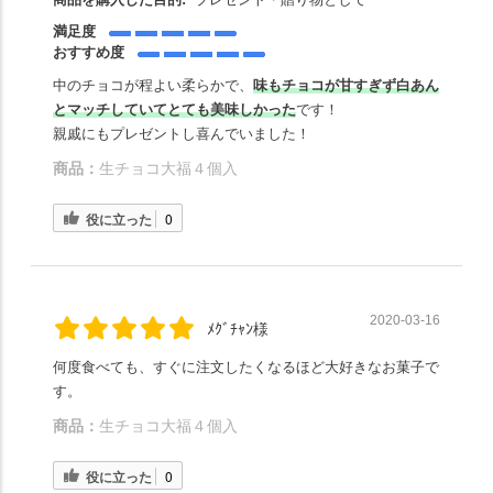
満足度
おすすめ度
中のチョコが程よい柔らかで、
味もチョコが甘すぎず白あん
とマッチしていてとても美味しかった
です！
親戚にもプレゼントし喜んでいました！
商品：
生チョコ大福４個入
役に立った
0
2020-03-16
ﾒｸﾞﾁｬﾝ様
何度食べても、すぐに注文したくなるほど大好きなお菓子で
す。
商品：
生チョコ大福４個入
役に立った
0