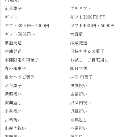
すめ品ばかりです。よ
京都を見渡せるこの絶
かったらぜひこの機会
景、もっと知られてほ
定番菓子
プチギフト
に食べてみてはいかが
しい！ 🍋締めは「みず
ギフト
ギフト3000円以下
でしょうか。 🍡みずは
は北川」さんへ。 いま
ギフト3001円～4000円
ギフト4001円～5000円
北川🍡 住所 長岡京市う
話題のレモンわらび餅
ギフト5001円～
大容量
ぐいす台1-3 TEL 075-
と、夏季限定・竹筒入
954-0400 営業時間 10:00
り水ようかん「清竹」
常温発送
冷蔵発送
～18:00 インスタ
を無事ゲットして、み
冷凍発送
日持ちするお菓子
@mizuha_kitagawa #セン
んな大満足の笑顔😋 さ
季節限定の和菓子
お試し・ご自宅用に
ス長岡京 #SENSE長岡
らに日高さんから、な
春の和菓子
即日発送
京公式アンバサダー #み
かの邸の珈琲パックと
ずは北川 私のアカウン
小倉山荘のお菓子のサ
自分へのご褒美
抹茶 和菓子
トは、地元のおすすめ
プライズプレゼントま
お茶菓子
快気祝い
グルメをメインに発
で🎁最後の最後まで"お
還暦祝い
古希祝い
信。お店選びの参考な
もてなし"の心を教えて
どにご利用いただける
いただきました。 プロ
香典返し
出産内祝い
と嬉しいです。 長岡京
ドライバーならではの
卒業祝い
退職祝い
市のお店や観光地など
ルート取り、駐車場事
古希祝い
香典返し
の情報を詳しく知りた
情、お客様を飽きさせ
出産内祝い
卒業祝い
い人は、下記アカウン
ない語り口…。楽しみ
トもあわせてチェック
ながら学びっぱなしの
退職祝い
誕生日