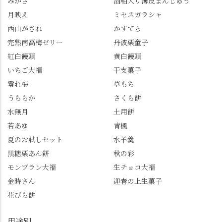
みかさ
酒粕入り薄皮まんじゅう
ゼントのクーポン企画
✨ちょうどこの日から
月映え
ミセスガラシャ
を実施中。期限は
始まった「あじさい供
7/26（日）。但し、「み
養」で、池に浮かぶあ
西山がさね
かすてら
ずは北川」のアプリ会
じさいにも出会えるか
完熟南高梅ゼリー
丹波栗童子
員登録が必要です。 ※
も…という素敵なお話
紅白饅頭
黄白饅頭
ゼリーは生の写真を撮
も。 天然記念物の「遊
いちご大福
干支菓子
りたかったのですが、
龍の松」は、地を這う
崩れてしまいました。
ように伸びる主幹がま
零れ梅
草もち
「みずは北川」のアプ
るで龍が遊ぶように見
うららか
さくら餅
リ会員の登録はほんと
える迫力！そして桂昌
水無月
土用餅
うにおすすめ。ポイン
院お手植えと伝わる樹
若あゆ
青楓
トもすぐに貯まります
齢300年超のしだれ
し、いろんな特典もあ
桜。"玉の輿"の語源に
夏のお試しセット
水羊羹
ります。まだ会員登録
なったお玉さん＝桂昌
黒糖栗あん餅
秋の彩
していない人はぜひこ
院と徳川綱吉の、教科
モンブラン大福
生チョコ大福
の機会に会員登録もし
書がひっくり返るよう
てみてね。 みなさんは
な再評価のお話まで聞
金時さん
迎春の上生菓子
この中で気になったも
けて、もう頭も心も満
花びら餅
のはありましたか？ど
腹です。振り返れば京
れも食べてほしいおす
都盆地が一望…!西から
用途別