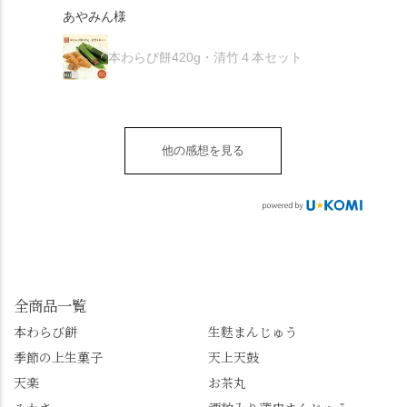
が増.
感謝しています。あり
て召し上がれ💁‍♀️
あやみん様
は抹茶きなこが付いて
ごろ」さんで、のど越
がとうございます🙏 ・
************** みずは
秋様
ますが、追加でかけな
し最高のお蕎麦をつる
お皿は原稔さん
北川
くても十分おいしくい
り。器まで美しくて、
本わらび餅420g・清竹４本セット
（@hara_minoru）「角
（mizuha_kitagawa） 京
ただけます。 店内には
みんなの箸もカメラも
皿 金彩三島 千羽鶴」で
都府長岡京市うぐいす
別の食べ方でおいしく
止まりません📸 🌸午後
す。 ・ #みずは北川 #
台1-3 10:00～18:00 無休
いただける、わらび餅
は西行ゆかりの花の寺
水無月 #原稔 さん #和
（元日のみ休業）
のアレンジレシピのポ
「勝持寺」、石庭が見
菓子 #京都
**************
他の感想を見る
ップがあります。店員
事な石の寺「正法寺」
sense_nagaokakyo では
さんに一言お声かけて
へ。青もみじがきらき
「長岡京」や近郊のま
もらえれば、撮影許可
ら輝いて、秋の紅葉シ
ちの日常の魅力を発信
をいただけます。よか
ーズンへの期待が膨ら
しています📱 ぜひ皆さ
ったらぜひこちらも試
みます。 💠そしてクラ
んも「 #センス長岡京
してみてね。 ※発信は
イマックスは「善峯
」を付けて長岡京の素
今回控えさせていただ
寺」！ 境内に咲くあじ
敵な写真を投稿して下
きました。 •お茶丸 •天
さいはなんと8000株。
全商品一覧
さい😉 #長岡京スイー
上天鼓 •天楽 •完熟南紅
「もう終わってるか
ツ #みずは北川 #わらび
本わらび餅
生麩まんじゅう
梅ゼリー 上記4点も定番
な…」と半ば諦めてい
餅 #抹茶わらび餅
季節の上生菓子
天上天鼓
の和菓子。 完熟南紅梅
たら、上の方にはまだ
ゼリーは、現在1,500円
瑞々しい花がたくさん
天楽
お茶丸
以上購入すると1個プレ
残っていてくれました