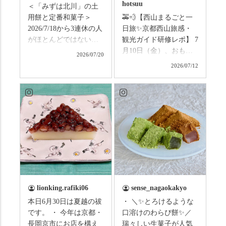
hotsuu
＜「みずは北川」の土
用餅と定番和菓子＞
🚕💨【西山まるごと一
2026/7/18から3連休の人
日旅✨京都西山旅感・
がほとんどではないか
観光ガイド研修レポ】 7
と思います。みなさん
月10日（金）、おもて
2026/07/20
はこの連休は楽しんで
なしタクシーの日高順
2026/07/12
いますか？ これからは
子さんの名ガイドで、
ものすごい暑さが続き
西山の魅力をぎゅっと
ますので、熱中症にな
詰め込んだ観光ガイド
らないようお互いに気
研修に行ってきまし
をつけましょう。 3連休
た！ 🎋スタートは「竹
まずは「みずは北川」
の径」。 頭上を覆う竹
の和菓子の紹介から。
のトンネルに一歩入る
（写真2枚目から） ・土
と、空気がすっと涼し
用餅（2個入） 暑気払
くなって、聞こえるの
い、厄払いとして夏の
は葉ずれの音だけ。嵐
土用入りにいただくと
山の竹林に絶対負けて
lionking.rafiki06
sense_nagaokakyo
いわれている土用餅。
ない美しさなのに、す
本日6月30日は夏越の祓
・ ＼✨とろけるような
今年の土用の入りは7/20
れ違うのは犬の散歩の
です。 ・ 今年は京都・
口溶けのわらび餅✨／
だそうです。連休最終
方くらい。この静け
長岡京市にお店を構え
瑞々しい生菓子が人気