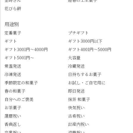
金時さん
迎春の上生菓子
この中で気になったも
けて、もう頭も心も満
花びら餅
のはありましたか？ど
腹です。振り返れば京
れも食べてほしいおす
都盆地が一望…!西から
用途別
すめ品ばかりです。よ
京都を見渡せるこの絶
かったらぜひこの機会
景、もっと知られてほ
定番菓子
プチギフト
に食べてみてはいかが
しい！ 🍋締めは「みず
ギフト
ギフト3000円以下
でしょうか。 🍡みずは
は北川」さんへ。 いま
ギフト3001円～4000円
ギフト4001円～5000円
北川🍡 住所 長岡京市う
話題のレモンわらび餅
ギフト5001円～
大容量
ぐいす台1-3 TEL 075-
と、夏季限定・竹筒入
954-0400 営業時間 10:00
り水ようかん「清竹」
常温発送
冷蔵発送
～18:00 インスタ
を無事ゲットして、み
冷凍発送
日持ちするお菓子
@mizuha_kitagawa #セン
んな大満足の笑顔😋 さ
季節限定の和菓子
お試し・ご自宅用に
ス長岡京 #SENSE長岡
らに日高さんから、な
春の和菓子
即日発送
京公式アンバサダー #み
かの邸の珈琲パックと
ずは北川 私のアカウン
小倉山荘のお菓子のサ
自分へのご褒美
抹茶 和菓子
トは、地元のおすすめ
プライズプレゼントま
お茶菓子
快気祝い
グルメをメインに発
で🎁最後の最後まで"お
還暦祝い
古希祝い
信。お店選びの参考な
もてなし"の心を教えて
どにご利用いただける
いただきました。 プロ
香典返し
出産内祝い
と嬉しいです。 長岡京
ドライバーならではの
卒業祝い
退職祝い