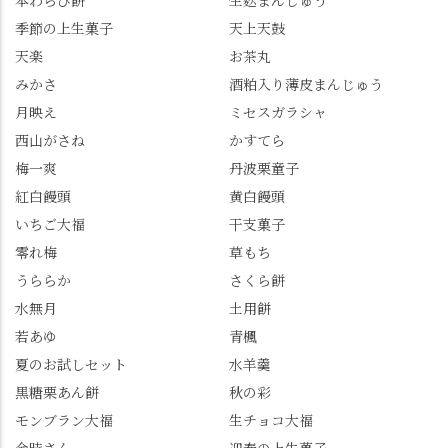
本わらび餅
生麩まんじゅう
梅ゼリー 上記4点も定番
な…」と半ば諦めてい
餅 #抹茶わらび餅
季節の上生菓子
天上天鼓
の和菓子。 完熟南紅梅
たら、上の方にはまだ
ゼリーは、現在1,500円
瑞々しい花がたくさん
天楽
お茶丸
以上購入すると1個プレ
残っていてくれました
みかさ
酒粕入り薄皮まんじゅう
ゼントのクーポン企画
✨ちょうどこの日から
月映え
ミセスガラシャ
を実施中。期限は
始まった「あじさい供
7/26（日）。但し、「み
養」で、池に浮かぶあ
西山がさね
かすてら
ずは北川」のアプリ会
じさいにも出会えるか
梅一爽
丹波栗童子
員登録が必要です。 ※
も…という素敵なお話
紅白饅頭
黄白饅頭
ゼリーは生の写真を撮
も。 天然記念物の「遊
いちご大福
干支菓子
りたかったのですが、
龍の松」は、地を這う
崩れてしまいました。
ように伸びる主幹がま
零れ梅
草もち
「みずは北川」のアプ
るで龍が遊ぶように見
うららか
さくら餅
リ会員の登録はほんと
える迫力！そして桂昌
水無月
土用餅
うにおすすめ。ポイン
院お手植えと伝わる樹
若あゆ
青楓
トもすぐに貯まります
齢300年超のしだれ
し、いろんな特典もあ
桜。"玉の輿"の語源に
夏のお試しセット
水羊羹
ります。まだ会員登録
なったお玉さん＝桂昌
黒糖栗あん餅
秋の彩
していない人はぜひこ
院と徳川綱吉の、教科
モンブラン大福
生チョコ大福
の機会に会員登録もし
書がひっくり返るよう
てみてね。 みなさんは
な再評価のお話まで聞