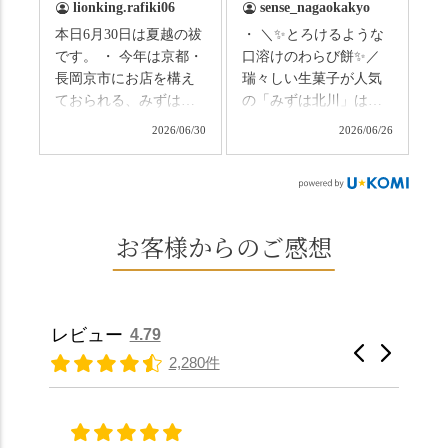
lionking.rafiki06
sense_nagaokakyo
いわれている土用餅。
ない美しさなのに、す
本日6月30日は夏越の祓
・ ＼✨とろけるような
今年の土用の入りは7/20
れ違うのは犬の散歩の
です。 ・ 今年は京都・
口溶けのわらび餅✨／
だそうです。連休最終
方くらい。この静け
長岡京市にお店を構え
瑞々しい生菓子が人気
日、時間のある人はぜ
さ、贅沢すぎません
ておられる、みずは北
の「みずは北川」は、
ひこの機会に食べてみ
か…？ここを独り占め
川さん
和菓子作りの要である
ては。 •わらび餅（京き
できるのが西山なんで
2026/06/30
2026/06/26
（@mizuha_kitagawa）
おいしい水を求めて、
なこ） •わらび餅（抹
す。 ⛩️続いて「大原野
の水無月を頂きまし
西山の地にたどり着き
茶） 上記2点のわらび餅
神社」へ。 延暦3年
た。 ・ 大納言小豆は程
ました⛲️ 創業から30余
は、始めから一口サイ
（784年）、長岡京遷都
よい甘さで、ほっくり
年、自社の井戸の地下
ズになっているのです
とともに歩んできた"京
とした小豆の食感も美
水で作る和菓子は目に
お客様からのご感想
ぐにいただけます。 ち
春日"。鯉沢の池には白
味しかったです。うい
も麗しいものばかり👀
なみに、京きなこは通
いスイレンが咲き、神
ろう生地は歯応えもあ
「本わらび餅」は、も
常サイズ（250g）とビ
の使いの鹿がお出迎
りつつ滑らかで、こち
っちりした食感に深煎
ッグサイズ（420g）の2
え。紫式部が越前の雪
らもほんのりとした甘
りの香ばしい京きな粉
種類があります。 ※私
景色を見ながら想いを
レビュー
4.79
さだったため、とても
と和三盆の風味が広が
たちの間では、「みず
馳せた小塩山のふもと
2,280件
頂きやすかったです。
ります🥰 抹茶味もあ
はさんといえばわらび
に鎮座するお社です。
ありがたく、美味しく
り、こちらには宇治抹
餅がおすすめ」といわ
半日〜3日しか咲かない
頂きました。ご馳走様
茶を使用🍵 上質な渋み
れますが、ほんとうに
幻の「千眼桜」のお話
でした。 ・ 今年も変わ
の中に甘さを感じる大
納得です。種類は断ト
には一同うっとり。