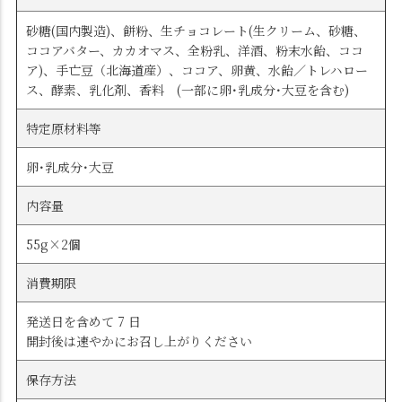
砂糖(国内製造)、餅粉、生チョコレート(生クリーム、砂糖、
ココアバター、カカオマス、全粉乳、洋酒、粉末水飴、ココ
ア)、手亡豆（北海道産）、ココア、卵黄、水飴／トレハロー
ス、酵素、乳化剤、香料 (一部に卵･乳成分･大豆を含む)
特定原材料等
卵･乳成分･大豆
内容量
55g×2個
消費期限
発送日を含めて 7 日
開封後は速やかにお召し上がりください
保存方法