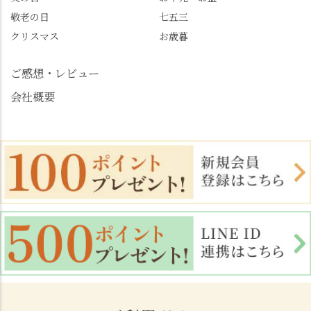
清竹 #なかの邸 #小倉山
敬老の日
七五三
荘 #京都観光 #西京区 #
大原野
クリスマス
お歳暮
ご感想・レビュー
会社概要