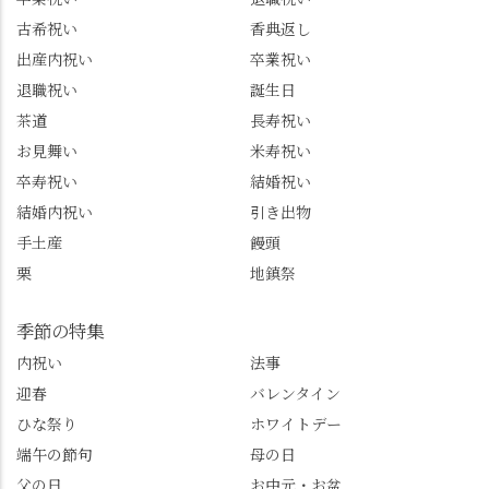
市のお店や観光地など
ルート取り、駐車場事
古希祝い
香典返し
の情報を詳しく知りた
情、お客様を飽きさせ
出産内祝い
卒業祝い
い人は、下記アカウン
ない語り口…。楽しみ
トもあわせてチェック
ながら学びっぱなしの
退職祝い
誕生日
またはフォローして
一日。この経験を西山
茶道
長寿祝い
ね。 センス長岡京
のガイド活動にしっか
お見舞い
米寿祝い
@sense_nagaokakyo 長岡
り活かしていきます💪
卒寿祝い
結婚祝い
京市観光協会
西山、ほんまにええと
@nagaokakyo_tourism ふ
こです。次はあなたを
結婚内祝い
引き出物
るふる長岡京
ご案内させてください
手土産
饅頭
@furufuru_nagaokakyo
🚕✨ #京都西山旅感 #京
栗
地鎮祭
まいぷれ乙訓
都西山 #おもてなしタク
@mypl_otokuni ※今も
シー #観光ガイド研修 #
物価の値上がりが激し
竹の径 #大原野神社 #京
季節の特集
くなっているので、値
春日 #千眼桜 #そば切り
内祝い
法事
段の記載はしばらく止
こごろ #勝持寺 #正法寺
迎春
バレンタイン
めます。
#善峯寺 #あじさい #あ
じさい供養 #遊龍の松 #
ひな祭り
ホワイトデー
桂昌院 #玉の輿 #みずは
端午の節句
母の日
北川 #レモンわらび餅 #
父の日
お中元・お盆