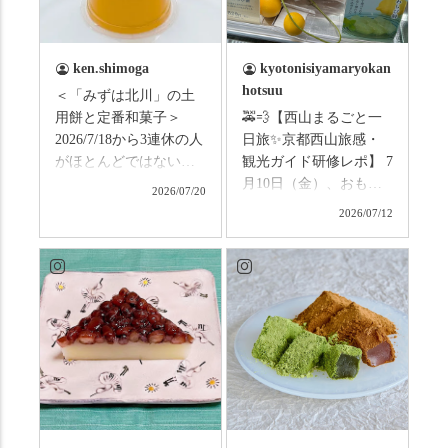
ken.shimoga
kyotonisiyamaryokan
hotsuu
＜「みずは北川」の土
用餅と定番和菓子＞
🚕💨【西山まるごと一
2026/7/18から3連休の人
日旅✨京都西山旅感・
がほとんどではないか
観光ガイド研修レポ】 7
と思います。みなさん
月10日（金）、おもて
2026/07/20
はこの連休は楽しんで
なしタクシーの日高順
2026/07/12
いますか？ これからは
子さんの名ガイドで、
ものすごい暑さが続き
西山の魅力をぎゅっと
ますので、熱中症にな
詰め込んだ観光ガイド
らないようお互いに気
研修に行ってきまし
をつけましょう。 3連休
た！ 🎋スタートは「竹
まずは「みずは北川」
の径」。 頭上を覆う竹
の和菓子の紹介から。
のトンネルに一歩入る
（写真2枚目から） ・土
と、空気がすっと涼し
用餅（2個入） 暑気払
くなって、聞こえるの
い、厄払いとして夏の
は葉ずれの音だけ。嵐
土用入りにいただくと
山の竹林に絶対負けて