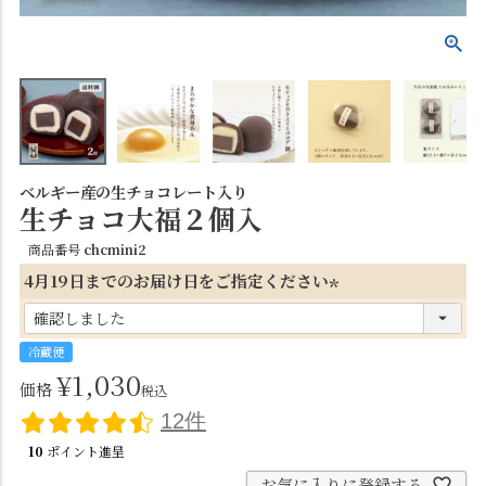
ベルギー産の生チョコレート入り
生チョコ大福２個入
商品番号
chcmini2
4月19日までのお届け日をご指定ください
(
必
冷蔵便
須
¥
1,030
価格
税込
)
12件
10
ポイント進呈
お気に入りに登録する