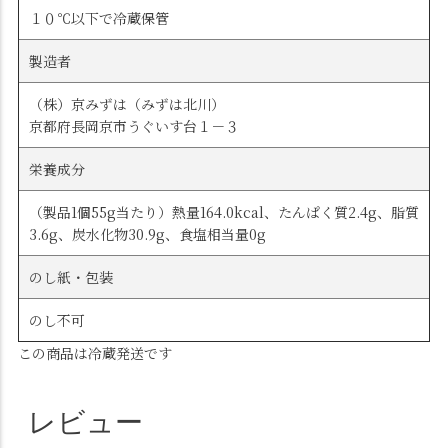
１０℃以下で冷蔵保管
製造者
（株）京みずは（みずは北川）
京都府長岡京市うぐいす台１－３
栄養成分
（製品1個55g当たり）熱量164.0kcal、たんぱく質2.4g、脂質
3.6g、炭水化物30.9g、食塩相当量0g
のし紙・包装
のし不可
この商品は冷蔵発送です
レビュー