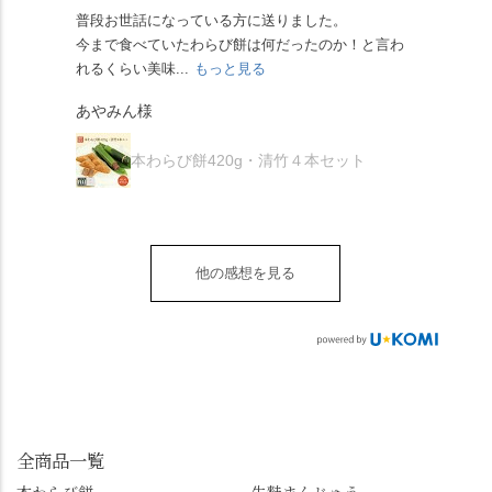
らず湯島天満宮さんで
人の味わいです☺️ それ
ツに京きなこが人気で
「満開に出会えたら千
普段お世話になっている方に送りました。
夏の
茅の輪をくぐらせて頂
ぞれにきな粉、抹茶き
すが、私はどれも同じ
の願いが叶う」…来
今まで食べていたわらび餅は何だったのか！と言わ
た。
き、水無月にも出会え
な粉がついているの
くらい好きです。 ※京
春、絶対に狙います🌸
れるくらい美味...
もっと見る
あん
夏を迎えられることに
で、食べる直前にかけ
きなこはきなこ、抹茶
🍜お昼は「そば切りこ
が増.
感謝しています。あり
て召し上がれ💁‍♀️
あやみん様
は抹茶きなこが付いて
ごろ」さんで、のど越
がとうございます🙏 ・
************** みずは
秋様
ますが、追加でかけな
し最高のお蕎麦をつる
お皿は原稔さん
北川
くても十分おいしくい
り。器まで美しくて、
本わらび餅420g・清竹４本セット
（@hara_minoru）「角
（mizuha_kitagawa） 京
ただけます。 店内には
みんなの箸もカメラも
皿 金彩三島 千羽鶴」で
都府長岡京市うぐいす
別の食べ方でおいしく
止まりません📸 🌸午後
す。 ・ #みずは北川 #
台1-3 10:00～18:00 無休
いただける、わらび餅
は西行ゆかりの花の寺
水無月 #原稔 さん #和
（元日のみ休業）
のアレンジレシピのポ
「勝持寺」、石庭が見
菓子 #京都
**************
他の感想を見る
ップがあります。店員
事な石の寺「正法寺」
sense_nagaokakyo では
さんに一言お声かけて
へ。青もみじがきらき
「長岡京」や近郊のま
もらえれば、撮影許可
ら輝いて、秋の紅葉シ
ちの日常の魅力を発信
をいただけます。よか
ーズンへの期待が膨ら
しています📱 ぜひ皆さ
ったらぜひこちらも試
みます。 💠そしてクラ
んも「 #センス長岡京
してみてね。 ※発信は
イマックスは「善峯
」を付けて長岡京の素
今回控えさせていただ
寺」！ 境内に咲くあじ
敵な写真を投稿して下
きました。 •お茶丸 •天
さいはなんと8000株。
全商品一覧
さい😉 #長岡京スイー
上天鼓 •天楽 •完熟南紅
「もう終わってるか
ツ #みずは北川 #わらび