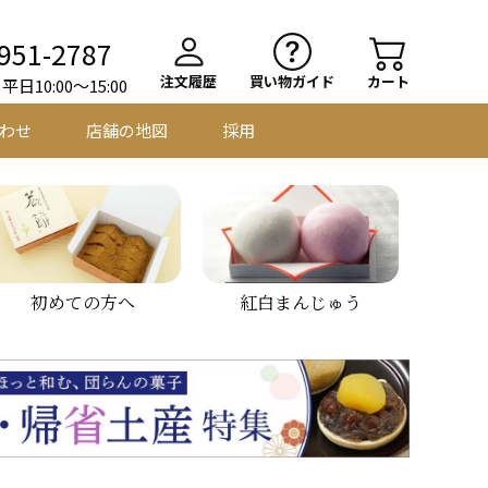
951-2787
注文履歴
買い物ガイド
カート
日10:00～15:00
わせ
店舗の地図
採用
初めての方へ
紅白まんじゅう