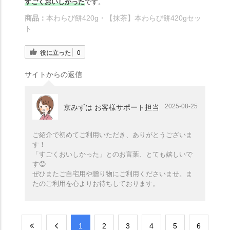
すごくおいしかった
です。
商品：
本わらび餅420g・【抹茶】本わらび餅420gセッ
ト
役に立った
0
サイトからの返信
2025-08-25
京みずは お客様サポート担当
ご紹介で初めてご利用いただき、ありがとうございま
す！
「すごくおいしかった」とのお言葉、とても嬉しいで
す😊
ぜひまたご自宅用や贈り物にご利用くださいませ。ま
たのご利用を心よりお待ちしております。
​1
​2
​3
​4
​5
​6