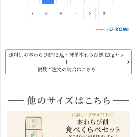
​7
​8
​9
送料別の本わらび餅420g・抹茶本わらび餅420gセッ
ト
複数ご注文の場合はこちら