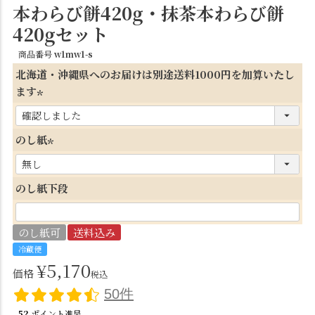
本わらび餅420g・抹茶本わらび餅
420gセット
商品番号
w1mw1-s
北海道・沖縄県へのお届けは別途送料1000円を加算いたし
ます
(
必
のし紙
須
(
)
必
のし紙下段
須
)
のし紙可
送料込み
冷蔵便
¥
5,170
価格
税込
50件
52
ポイント進呈