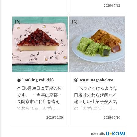
はこの連休は楽しんで
なしタクシーの日高順
2026/07/12
いますか？ これからは
子さんの名ガイドで、
ものすごい暑さが続き
西山の魅力をぎゅっと
ますので、熱中症にな
詰め込んだ観光ガイド
らないようお互いに気
研修に行ってきまし
をつけましょう。 3連休
た！ 🎋スタートは「竹
まずは「みずは北川」
の径」。 頭上を覆う竹
の和菓子の紹介から。
のトンネルに一歩入る
（写真2枚目から） ・土
と、空気がすっと涼し
用餅（2個入） 暑気払
くなって、聞こえるの
い、厄払いとして夏の
は葉ずれの音だけ。嵐
土用入りにいただくと
山の竹林に絶対負けて
lionking.rafiki06
sense_nagaokakyo
いわれている土用餅。
ない美しさなのに、す
本日6月30日は夏越の祓
・ ＼✨とろけるような
今年の土用の入りは7/20
れ違うのは犬の散歩の
です。 ・ 今年は京都・
口溶けのわらび餅✨／
だそうです。連休最終
方くらい。この静け
長岡京市にお店を構え
瑞々しい生菓子が人気
日、時間のある人はぜ
さ、贅沢すぎません
ておられる、みずは北
の「みずは北川」は、
ひこの機会に食べてみ
か…？ここを独り占め
川さん
和菓子作りの要である
ては。 •わらび餅（京き
できるのが西山なんで
2026/06/30
2026/06/26
（@mizuha_kitagawa）
おいしい水を求めて、
なこ） •わらび餅（抹
す。 ⛩️続いて「大原野
の水無月を頂きまし
西山の地にたどり着き
茶） 上記2点のわらび餅
神社」へ。 延暦3年
た。 ・ 大納言小豆は程
ました⛲️ 創業から30余