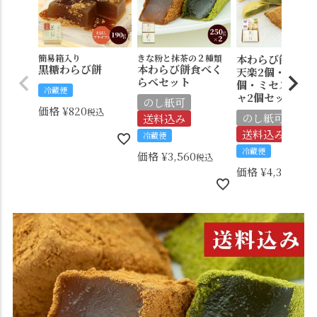
簡易箱入り
きな粉と抹茶の２種類
本わらび餅250
黒糖わらび餅
本わらび餅食べく
天楽2個・月映え
らべセット
個・ミセスガラ
冷蔵便
ャ2個セット
のし紙可
価格
¥
820
税込
のし紙可
送料込み
送料込み
冷蔵便
冷蔵便
価格
¥
3,560
税込
価格
¥
4,330
税込