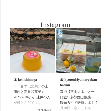
Instagram
ken.shimoga
kyotonisiyamaryokan
hotsuu
＜「みずは北川」の土
用餅と定番和菓子＞
🚕💨【西山まるごと一
2026/7/18から3連休の人
日旅✨京都西山旅感・
がほとんどではないか
観光ガイド研修レポ】 7
と思います。みなさん
月10日（金）、おもて
2026/07/20