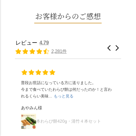
は、始めから一口サイ
（784年）、長岡京遷都
よい甘さで、ほっくり
年、自社の井戸の地下
ズになっているのです
とともに歩んできた"京
とした小豆の食感も美
水で作る和菓子は目に
お客様からのご感想
ぐにいただけます。 ち
春日"。鯉沢の池には白
味しかったです。うい
も麗しいものばかり👀
なみに、京きなこは通
いスイレンが咲き、神
ろう生地は歯応えもあ
「本わらび餅」は、も
常サイズ（250g）とビ
の使いの鹿がお出迎
りつつ滑らかで、こち
っちりした食感に深煎
ッグサイズ（420g）の2
え。紫式部が越前の雪
らもほんのりとした甘
りの香ばしい京きな粉
種類があります。 ※私
景色を見ながら想いを
レビュー
4.79
さだったため、とても
と和三盆の風味が広が
たちの間では、「みず
馳せた小塩山のふもと
2,281件
頂きやすかったです。
ります🥰 抹茶味もあ
はさんといえばわらび
に鎮座するお社です。
ありがたく、美味しく
り、こちらには宇治抹
餅がおすすめ」といわ
半日〜3日しか咲かない
頂きました。ご馳走様
茶を使用🍵 上質な渋み
れますが、ほんとうに
幻の「千眼桜」のお話
でした。 ・ 今年も変わ
の中に甘さを感じる大
納得です。種類は断ト
には一同うっとり。
らず湯島天満宮さんで
人の味わいです☺️ それ
ツに京きなこが人気で
「満開に出会えたら千
普段お世話になっている方に送りました。
夏の
茅の輪をくぐらせて頂
ぞれにきな粉、抹茶き
すが、私はどれも同じ
の願いが叶う」…来
今まで食べていたわらび餅は何だったのか！と言わ
た。
き、水無月にも出会え
な粉がついているの
くらい好きです。 ※京
春、絶対に狙います🌸
れるくらい美味...
もっと見る
あん
夏を迎えられることに
で、食べる直前にかけ
きなこはきなこ、抹茶
🍜お昼は「そば切りこ
が増.
感謝しています。あり
て召し上がれ💁‍♀️
あやみん様
は抹茶きなこが付いて
ごろ」さんで、のど越
がとうございます🙏 ・
************** みずは
秋様
ますが、追加でかけな
し最高のお蕎麦をつる
お皿は原稔さん
北川
くても十分おいしくい
り。器まで美しくて、
本わらび餅420g・清竹４本セット
（@hara_minoru）「角
（mizuha_kitagawa） 京
ただけます。 店内には
みんなの箸もカメラも
皿 金彩三島 千羽鶴」で
都府長岡京市うぐいす
別の食べ方でおいしく
止まりません📸 🌸午後