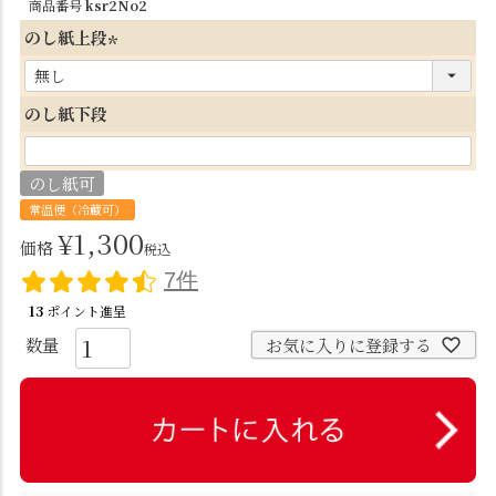
商品番号
ksr2No2
のし紙上段
(
必
のし紙下段
須
)
のし紙可
常温便（冷蔵可）
¥
1,300
価格
税込
7件
13
ポイント進呈
お気に入りに登録する