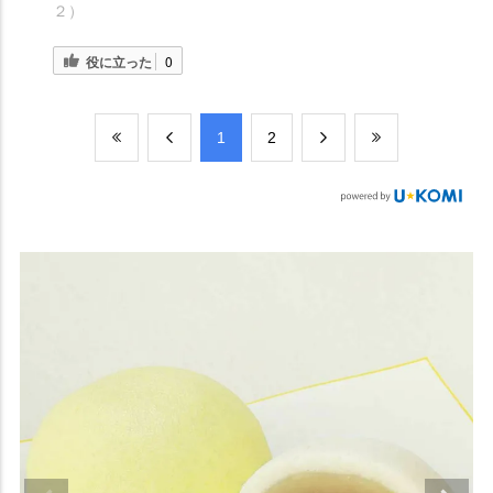
２）
役に立った
0
​1
​2