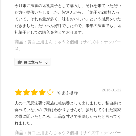
今月末に法事の返礼菓子として購入し、それを来ていただい
た方へ提供いたしました。皆さんから、「餡子が2種類入っ
ていて、それも量が多く、味もおいしい」という感想をいた
だきました。たいへん好評でしたので、来年の法事でも、返
礼菓子としての購入を考えております。
商品：
黄白上用まんじゅう２個組（サイズ中：ナンバー
２）
役に立った
0
2016-01-22
やまぶき様
夫の一周忌法要で親族に粗供養として出しました。私自身は
食べていないので味はわかりませんが、参列してくれた実家
の母に聞いたところ、上品な甘さで美味しかったと言ってく
れました。
商品：
黄白上用まんじゅう２個組（サイズ中：ナンバー