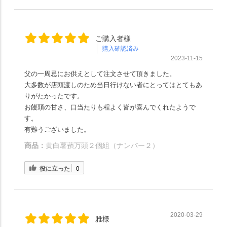
ご購入者様
購入確認済み
2023-11-15
父の一周忌にお供えとして注文させて頂きました。
大多数が店頭渡しのため当日行けない者にとってはとてもあ
りがたかったです。
お饅頭の甘さ、口当たりも程よく皆が喜んでくれたようで
す。
有難うございました。
商品：
黄白薯蕷万頭２個組（ナンバー２）
役に立った
0
2020-03-29
雅様