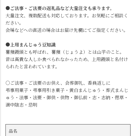
●ご法事・ご法要の返礼品など大量注文も承ります。
大量注文、複数配送も対応しております。お気軽にご相談く
ださい。
会場などへの直送の場合はお届け先欄にてご指定ください。
●上用まんじゅう豆知識
薯蕷饅頭とも呼ばれ、薯蕷（じょうよ）とは山芋のこと。
昔は高貴な人しか食べられなかったため、上用饅頭と名付け
られたと言われています。
○ご法事・ご法要のお供え、会葬御礼、香典返しに
弔事用菓子・弔事用引き菓子・黄白まんじゅう・葬式まんじ
ゅう・法事・法要・御供・供物・御仏前・志・志納・偲草・
満中陰志・忌明
品名