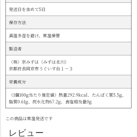
発送日を含めて5日
保存方法
高温多湿を避け、常温保管
製造者
（株）京みずは（みずは北川）
京都府長岡京市うぐいす台１－３
栄養成分
（1個100g当たり推定値）熱量292.9kcal、たんぱく質5.5g、
脂質0.61g、炭水化物67.2g、食塩相当量0g
この商品は常温発送です
レビュー