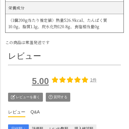
栄養成分
（1個200g当たり推定値）熱量526.9kcal、たんぱく質
10.0g、脂質1.1g、炭水化物120.8g、食塩相当量0g
この商品は常温発送です
レビュー
5.00
1件
レビューを書く
質問する
レビュー
Q&A
日付順 ↓
評価順
いいね数順
購入確認順