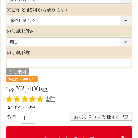
必
※ご注文は5組から承ります
須
(
)
必
のし紙上段
須
(
)
必
のし紙下段
須
)
のし紙可
常温便（冷蔵可）
¥
2,400
価格
税込
1件
24
ポイント進呈
お気に入りに登録する