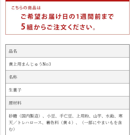
品名
黄上用まんじゅうNo3
名称
生菓子
原材料
砂糖（国内製造）、小豆、手亡豆、上用粉、山芋、水飴、寒
天／トレハロース、着色料（黄４）、（一部にやまいもを含
む）