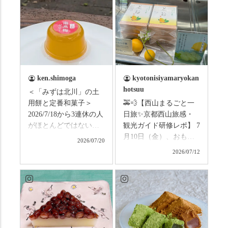
ken.shimoga
kyotonisiyamaryokan
hotsuu
＜「みずは北川」の土
用餅と定番和菓子＞
🚕💨【西山まるごと一
2026/7/18から3連休の人
日旅✨京都西山旅感・
がほとんどではないか
観光ガイド研修レポ】 7
と思います。みなさん
月10日（金）、おもて
2026/07/20
はこの連休は楽しんで
なしタクシーの日高順
2026/07/12
いますか？ これからは
子さんの名ガイドで、
ものすごい暑さが続き
西山の魅力をぎゅっと
ますので、熱中症にな
詰め込んだ観光ガイド
らないようお互いに気
研修に行ってきまし
をつけましょう。 3連休
た！ 🎋スタートは「竹
まずは「みずは北川」
の径」。 頭上を覆う竹
の和菓子の紹介から。
のトンネルに一歩入る