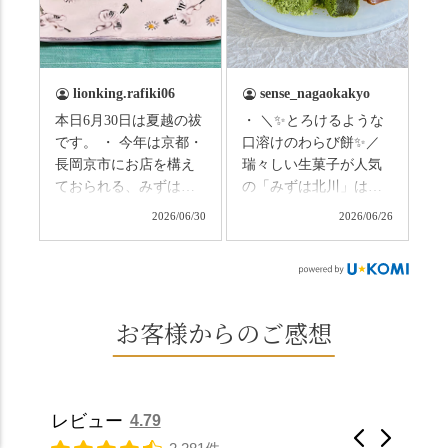
（写真2枚目から） ・土
と、空気がすっと涼し
用餅（2個入） 暑気払
くなって、聞こえるの
い、厄払いとして夏の
は葉ずれの音だけ。嵐
土用入りにいただくと
山の竹林に絶対負けて
lionking.rafiki06
sense_nagaokakyo
いわれている土用餅。
ない美しさなのに、す
本日6月30日は夏越の祓
・ ＼✨とろけるような
今年の土用の入りは7/20
れ違うのは犬の散歩の
です。 ・ 今年は京都・
口溶けのわらび餅✨／
だそうです。連休最終
方くらい。この静け
長岡京市にお店を構え
瑞々しい生菓子が人気
日、時間のある人はぜ
さ、贅沢すぎません
ておられる、みずは北
の「みずは北川」は、
ひこの機会に食べてみ
か…？ここを独り占め
川さん
和菓子作りの要である
ては。 •わらび餅（京き
できるのが西山なんで
2026/06/30
2026/06/26
（@mizuha_kitagawa）
おいしい水を求めて、
なこ） •わらび餅（抹
す。 ⛩️続いて「大原野
の水無月を頂きまし
西山の地にたどり着き
茶） 上記2点のわらび餅
神社」へ。 延暦3年
た。 ・ 大納言小豆は程
ました⛲️ 創業から30余
は、始めから一口サイ
（784年）、長岡京遷都
よい甘さで、ほっくり
年、自社の井戸の地下
ズになっているのです
とともに歩んできた"京
とした小豆の食感も美
水で作る和菓子は目に
お客様からのご感想
ぐにいただけます。 ち
春日"。鯉沢の池には白
味しかったです。うい
も麗しいものばかり👀
なみに、京きなこは通
いスイレンが咲き、神
ろう生地は歯応えもあ
「本わらび餅」は、も
常サイズ（250g）とビ
の使いの鹿がお出迎
りつつ滑らかで、こち
っちりした食感に深煎
ッグサイズ（420g）の2
え。紫式部が越前の雪
らもほんのりとした甘
りの香ばしい京きな粉
種類があります。 ※私
景色を見ながら想いを
レビュー
4.79
さだったため、とても
と和三盆の風味が広が
たちの間では、「みず
馳せた小塩山のふもと