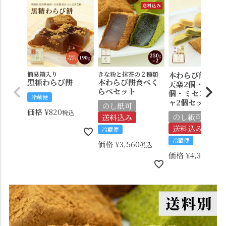
簡易箱入り
きな粉と抹茶の２種類
本わらび餅250
黒糖わらび餅
本わらび餅食べく
天楽2個・月映え
らべセット
個・ミセスガラ
冷蔵便
ャ2個セット
のし紙可
価格
¥
820
税込
のし紙可
送料込み
送料込み
冷蔵便
冷蔵便
価格
¥
3,560
税込
価格
¥
4,330
税込