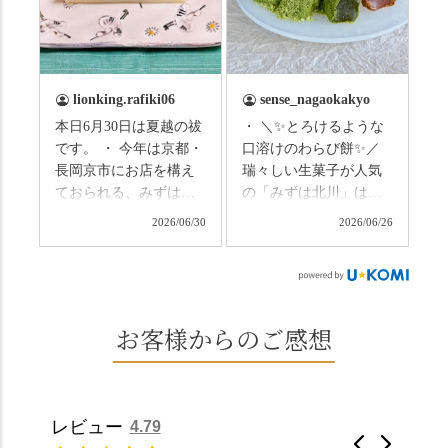
の和菓子の紹介から。
のトンネルに一歩入る
（写真2枚目から） ・土
と、空気がすっと涼し
用餅（2個入） 暑気払
くなって、聞こえるの
い、厄払いとして夏の
は葉ずれの音だけ。嵐
土用入りにいただくと
山の竹林に絶対負けて
lionking.rafiki06
sense_nagaokakyo
いわれている土用餅。
ない美しさなのに、す
本日6月30日は夏越の祓
・ ＼✨とろけるような
今年の土用の入りは7/20
れ違うのは犬の散歩の
です。 ・ 今年は京都・
口溶けのわらび餅✨／
だそうです。連休最終
方くらい。この静け
長岡京市にお店を構え
瑞々しい生菓子が人気
日、時間のある人はぜ
さ、贅沢すぎません
ておられる、みずは北
の「みずは北川」は、
ひこの機会に食べてみ
か…？ここを独り占め
川さん
和菓子作りの要である
ては。 •わらび餅（京き
できるのが西山なんで
2026/06/30
2026/06/26
（@mizuha_kitagawa）
おいしい水を求めて、
なこ） •わらび餅（抹
す。 ⛩️続いて「大原野
の水無月を頂きまし
西山の地にたどり着き
茶） 上記2点のわらび餅
神社」へ。 延暦3年
た。 ・ 大納言小豆は程
ました⛲️ 創業から30余
は、始めから一口サイ
（784年）、長岡京遷都
よい甘さで、ほっくり
年、自社の井戸の地下
ズになっているのです
とともに歩んできた"京
とした小豆の食感も美
水で作る和菓子は目に
お客様からのご感想
ぐにいただけます。 ち
春日"。鯉沢の池には白
味しかったです。うい
も麗しいものばかり👀
なみに、京きなこは通
いスイレンが咲き、神
ろう生地は歯応えもあ
「本わらび餅」は、も
常サイズ（250g）とビ
の使いの鹿がお出迎
りつつ滑らかで、こち
っちりした食感に深煎
ッグサイズ（420g）の2
え。紫式部が越前の雪
らもほんのりとした甘
りの香ばしい京きな粉
種類があります。 ※私
景色を見ながら想いを
レビュー
4.79
さだったため、とても
と和三盆の風味が広が
たちの間では、「みず
馳せた小塩山のふもと