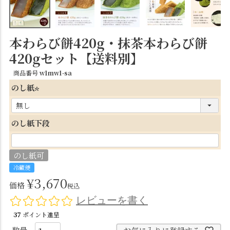
本わらび餅420g・抹茶本わらび餅
420gセット【送料別】
商品番号
w1mw1-sa
のし紙
(
必
のし紙下段
須
)
のし紙可
冷蔵便
¥
3,670
価格
税込
レビューを書く
37
ポイント進呈