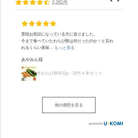
2,281件
頂きやすかったです。
ります🥰 抹茶味もあ
はさんといえばわらび
に鎮座するお社です。
ありがたく、美味しく
り、こちらには宇治抹
餅がおすすめ」といわ
半日〜3日しか咲かない
頂きました。ご馳走様
茶を使用🍵 上質な渋み
れますが、ほんとうに
幻の「千眼桜」のお話
でした。 ・ 今年も変わ
の中に甘さを感じる大
納得です。種類は断ト
には一同うっとり。
らず湯島天満宮さんで
人の味わいです☺️ それ
ツに京きなこが人気で
「満開に出会えたら千
普段お世話になっている方に送りました。
夏の
茅の輪をくぐらせて頂
ぞれにきな粉、抹茶き
すが、私はどれも同じ
の願いが叶う」…来
今まで食べていたわらび餅は何だったのか！と言わ
た。
き、水無月にも出会え
な粉がついているの
くらい好きです。 ※京
春、絶対に狙います🌸
れるくらい美味...
もっと見る
あん
夏を迎えられることに
で、食べる直前にかけ
きなこはきなこ、抹茶
🍜お昼は「そば切りこ
が増.
感謝しています。あり
て召し上がれ💁‍♀️
あやみん様
は抹茶きなこが付いて
ごろ」さんで、のど越
がとうございます🙏 ・
************** みずは
秋様
ますが、追加でかけな
し最高のお蕎麦をつる
お皿は原稔さん
北川
くても十分おいしくい
り。器まで美しくて、
本わらび餅420g・清竹４本セット
（@hara_minoru）「角
（mizuha_kitagawa） 京
ただけます。 店内には
みんなの箸もカメラも
皿 金彩三島 千羽鶴」で
都府長岡京市うぐいす
別の食べ方でおいしく
止まりません📸 🌸午後
す。 ・ #みずは北川 #
台1-3 10:00～18:00 無休
いただける、わらび餅
は西行ゆかりの花の寺
水無月 #原稔 さん #和
（元日のみ休業）
のアレンジレシピのポ
「勝持寺」、石庭が見
菓子 #京都
**************
他の感想を見る
ップがあります。店員
事な石の寺「正法寺」
sense_nagaokakyo では
さんに一言お声かけて
へ。青もみじがきらき
「長岡京」や近郊のま
もらえれば、撮影許可
ら輝いて、秋の紅葉シ
ちの日常の魅力を発信
をいただけます。よか
ーズンへの期待が膨ら
しています📱 ぜひ皆さ
ったらぜひこちらも試
みます。 💠そしてクラ