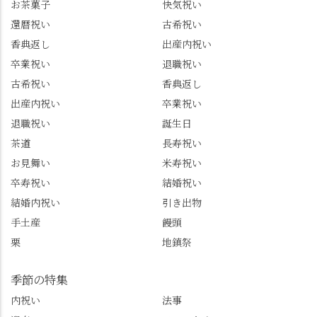
お茶菓子
快気祝い
グルメをメインに発
で🎁最後の最後まで"お
還暦祝い
古希祝い
信。お店選びの参考な
もてなし"の心を教えて
どにご利用いただける
いただきました。 プロ
香典返し
出産内祝い
と嬉しいです。 長岡京
ドライバーならではの
卒業祝い
退職祝い
市のお店や観光地など
ルート取り、駐車場事
古希祝い
香典返し
の情報を詳しく知りた
情、お客様を飽きさせ
出産内祝い
卒業祝い
い人は、下記アカウン
ない語り口…。楽しみ
トもあわせてチェック
ながら学びっぱなしの
退職祝い
誕生日
またはフォローして
一日。この経験を西山
茶道
長寿祝い
ね。 センス長岡京
のガイド活動にしっか
お見舞い
米寿祝い
@sense_nagaokakyo 長岡
り活かしていきます💪
卒寿祝い
結婚祝い
京市観光協会
西山、ほんまにええと
@nagaokakyo_tourism ふ
こです。次はあなたを
結婚内祝い
引き出物
るふる長岡京
ご案内させてください
手土産
饅頭
@furufuru_nagaokakyo
🚕✨ #京都西山旅感 #京
栗
地鎮祭
まいぷれ乙訓
都西山 #おもてなしタク
@mypl_otokuni ※今も
シー #観光ガイド研修 #
物価の値上がりが激し
竹の径 #大原野神社 #京
季節の特集
くなっているので、値
春日 #千眼桜 #そば切り
内祝い
法事
段の記載はしばらく止
こごろ #勝持寺 #正法寺