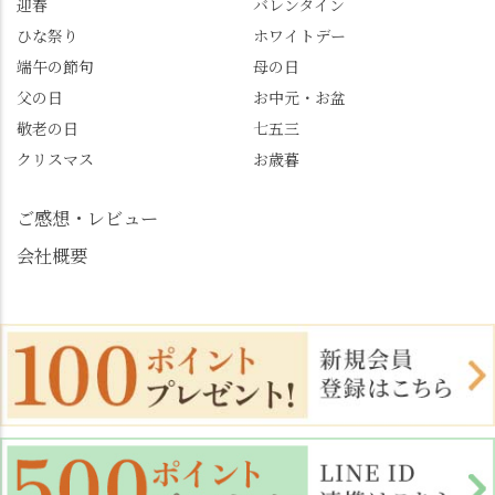
迎春
バレンタイン
めます。
#善峯寺 #あじさい #あ
じさい供養 #遊龍の松 #
ひな祭り
ホワイトデー
桂昌院 #玉の輿 #みずは
端午の節句
母の日
北川 #レモンわらび餅 #
父の日
お中元・お盆
清竹 #なかの邸 #小倉山
敬老の日
七五三
荘 #京都観光 #西京区 #
大原野
クリスマス
お歳暮
ご感想・レビュー
会社概要