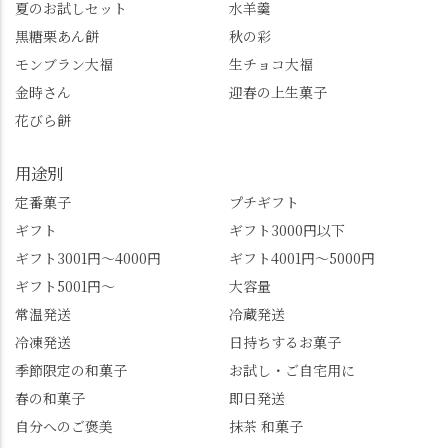
し、いろんな特典もあ
桜。"玉の輿"の語源に
夏のお試しセット
水羊羹
ります。まだ会員登録
なったお玉さん＝桂昌
黒糖栗あん餅
秋の彩
していない人はぜひこ
院と徳川綱吉の、教科
モンブラン大福
生チョコ大福
の機会に会員登録もし
書がひっくり返るよう
てみてね。 みなさんは
な再評価のお話まで聞
金時さん
迎春の上生菓子
この中で気になったも
けて、もう頭も心も満
花びら餅
のはありましたか？ど
腹です。振り返れば京
れも食べてほしいおす
都盆地が一望…!西から
用途別
すめ品ばかりです。よ
京都を見渡せるこの絶
かったらぜひこの機会
景、もっと知られてほ
定番菓子
プチギフト
に食べてみてはいかが
しい！ 🍋締めは「みず
ギフト
ギフト3000円以下
でしょうか。 🍡みずは
は北川」さんへ。 いま
ギフト3001円～4000円
ギフト4001円～5000円
北川🍡 住所 長岡京市う
話題のレモンわらび餅
ギフト5001円～
大容量
ぐいす台1-3 TEL 075-
と、夏季限定・竹筒入
954-0400 営業時間 10:00
り水ようかん「清竹」
常温発送
冷蔵発送
～18:00 インスタ
を無事ゲットして、み
冷凍発送
日持ちするお菓子
@mizuha_kitagawa #セン
んな大満足の笑顔😋 さ
季節限定の和菓子
お試し・ご自宅用に
ス長岡京 #SENSE長岡
らに日高さんから、な
春の和菓子
即日発送
京公式アンバサダー #み
かの邸の珈琲パックと
ずは北川 私のアカウン
小倉山荘のお菓子のサ
自分へのご褒美
抹茶 和菓子
トは、地元のおすすめ
プライズプレゼントま