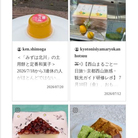
ken.shimoga
kyotonisiyamaryokan
hotsuu
＜「みずは北川」の土
用餅と定番和菓子＞
🚕💨【西山まるごと一
2026/7/18から3連休の人
日旅✨京都西山旅感・
がほとんどではないか
観光ガイド研修レポ】 7
と思います。みなさん
月10日（金）、おもて
2026/07/20
はこの連休は楽しんで
なしタクシーの日高順
2026/07/12
いますか？ これからは
子さんの名ガイドで、
ものすごい暑さが続き
西山の魅力をぎゅっと
ますので、熱中症にな
詰め込んだ観光ガイド
らないようお互いに気
研修に行ってきまし
をつけましょう。 3連休
た！ 🎋スタートは「竹
まずは「みずは北川」
の径」。 頭上を覆う竹