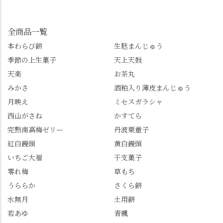
んも「 #センス長岡京
してみてね。 ※発信は
イマックスは「善峯
」を付けて長岡京の素
今回控えさせていただ
寺」！ 境内に咲くあじ
敵な写真を投稿して下
きました。 •お茶丸 •天
さいはなんと8000株。
全商品一覧
さい😉 #長岡京スイー
上天鼓 •天楽 •完熟南紅
「もう終わってるか
ツ #みずは北川 #わらび
本わらび餅
生麩まんじゅう
梅ゼリー 上記4点も定番
な…」と半ば諦めてい
餅 #抹茶わらび餅
季節の上生菓子
天上天鼓
の和菓子。 完熟南紅梅
たら、上の方にはまだ
ゼリーは、現在1,500円
瑞々しい花がたくさん
天楽
お茶丸
以上購入すると1個プレ
残っていてくれました
みかさ
酒粕入り薄皮まんじゅう
ゼントのクーポン企画
✨ちょうどこの日から
月映え
ミセスガラシャ
を実施中。期限は
始まった「あじさい供
7/26（日）。但し、「み
養」で、池に浮かぶあ
西山がさね
かすてら
ずは北川」のアプリ会
じさいにも出会えるか
完熟南高梅ゼリー
丹波栗童子
員登録が必要です。 ※
も…という素敵なお話
紅白饅頭
黄白饅頭
ゼリーは生の写真を撮
も。 天然記念物の「遊
いちご大福
干支菓子
りたかったのですが、
龍の松」は、地を這う
崩れてしまいました。
ように伸びる主幹がま
零れ梅
草もち
「みずは北川」のアプ
るで龍が遊ぶように見
うららか
さくら餅
リ会員の登録はほんと
える迫力！そして桂昌
水無月
土用餅
うにおすすめ。ポイン
院お手植えと伝わる樹
若あゆ
青楓
トもすぐに貯まります
齢300年超のしだれ