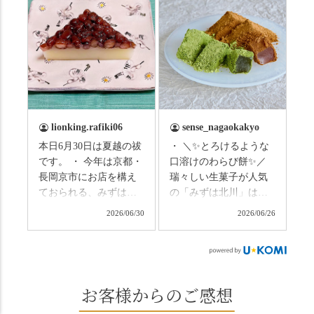
らないようお互いに気
研修に行ってきまし
をつけましょう。 3連休
た！ 🎋スタートは「竹
まずは「みずは北川」
の径」。 頭上を覆う竹
の和菓子の紹介から。
のトンネルに一歩入る
（写真2枚目から） ・土
と、空気がすっと涼し
用餅（2個入） 暑気払
くなって、聞こえるの
い、厄払いとして夏の
は葉ずれの音だけ。嵐
土用入りにいただくと
山の竹林に絶対負けて
lionking.rafiki06
sense_nagaokakyo
いわれている土用餅。
ない美しさなのに、す
本日6月30日は夏越の祓
・ ＼✨とろけるような
今年の土用の入りは7/20
れ違うのは犬の散歩の
です。 ・ 今年は京都・
口溶けのわらび餅✨／
だそうです。連休最終
方くらい。この静け
長岡京市にお店を構え
瑞々しい生菓子が人気
日、時間のある人はぜ
さ、贅沢すぎません
ておられる、みずは北
の「みずは北川」は、
ひこの機会に食べてみ
か…？ここを独り占め
川さん
和菓子作りの要である
ては。 •わらび餅（京き
できるのが西山なんで
2026/06/30
2026/06/26
（@mizuha_kitagawa）
おいしい水を求めて、
なこ） •わらび餅（抹
す。 ⛩️続いて「大原野
の水無月を頂きまし
西山の地にたどり着き
茶） 上記2点のわらび餅
神社」へ。 延暦3年
た。 ・ 大納言小豆は程
ました⛲️ 創業から30余
は、始めから一口サイ
（784年）、長岡京遷都
よい甘さで、ほっくり
年、自社の井戸の地下
ズになっているのです
とともに歩んできた"京
とした小豆の食感も美
水で作る和菓子は目に
お客様からのご感想
ぐにいただけます。 ち
春日"。鯉沢の池には白
味しかったです。うい
も麗しいものばかり👀
なみに、京きなこは通
いスイレンが咲き、神