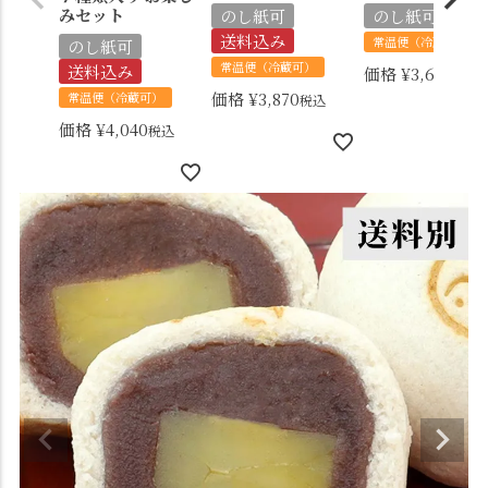
みセット
のし紙可
のし紙可
送料込み
常温便（冷蔵可）
のし紙可
常温便（冷蔵可）
送料込み
価格
¥
3,610
税込
価格
¥
3,870
常温便（冷蔵可）
税込
価格
¥
4,040
税込