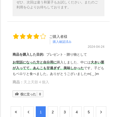
ぜひ、次回は違う和菓子もお試しください。またのご
利用を心よりお待ちしております。
ご購入者様
購入確認済み
2024-04-24
商品を購入した目的:
プレゼント・贈り物として
お世話になった方と自分用に
購入しました、中には
大きい栗
が入ってて、あんこも甘過ぎず、美味しかった
です。子ども
もペロリと食べました。ありがとうございましたm(._.)m
商品：
天上天鼓４個入
役に立った
0
​1
​2
​3
​4
​5