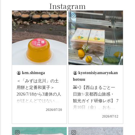
Instagram
ken.shimoga
kyotonisiyamaryokan
hotsuu
＜「みずは北川」の土
用餅と定番和菓子＞
🚕💨【西山まるごと一
2026/7/18から3連休の人
日旅✨京都西山旅感・
がほとんどではないか
観光ガイド研修レポ】 7
と思います。みなさん
月10日（金）、おもて
2026/07/20
はこの連休は楽しんで
なしタクシーの日高順
2026/07/12
いますか？ これからは
子さんの名ガイドで、
ものすごい暑さが続き
西山の魅力をぎゅっと
ますので、熱中症にな
詰め込んだ観光ガイド