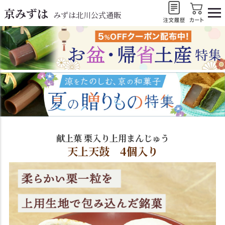
京みずは
みずは北川公式通販
献上菓 栗入り上用まんじゅう
天上天鼓 4個入り