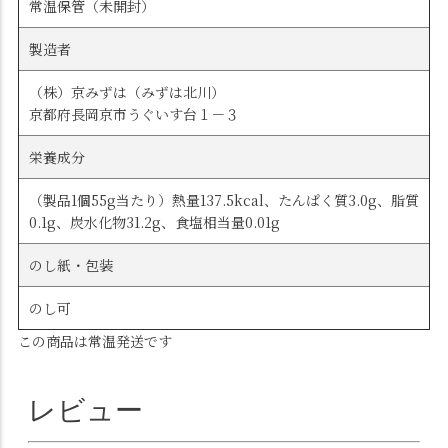
常温保管（未開封）
製造者
（株）京みずは（みずは北川）
京都府長岡京市うぐいす台１－３
栄養成分
（製品1個55g当たり）熱量137.5kcal、たんぱく質3.0g、脂質
0.1g、炭水化物31.2g、食塩相当量0.01g
のし紙・包装
のし可
この商品は常温発送です
レビュー