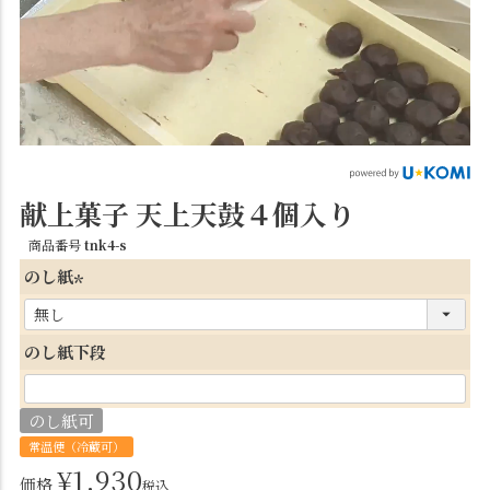
献上菓子 天上天鼓４個入り
商品番号
tnk4-s
のし紙
(
必
のし紙下段
須
)
のし紙可
常温便（冷蔵可）
¥
1,930
価格
税込