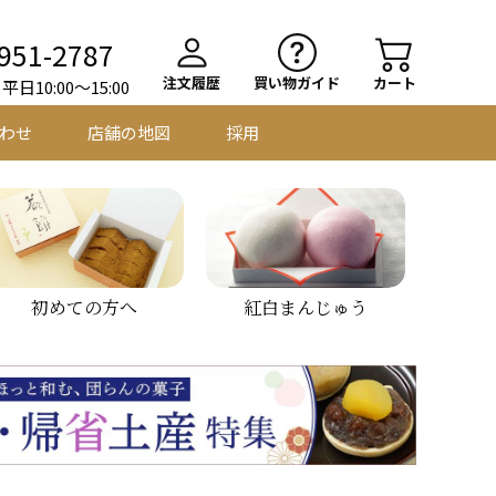
951-2787
注文履歴
買い物ガイド
カート
日10:00～15:00
わせ
店舗の地図
採用
初めての方へ
紅白まんじゅう