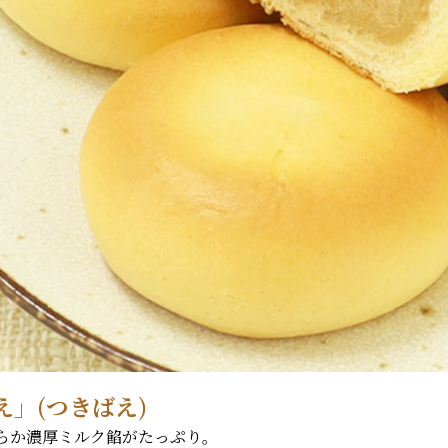
」(つきばえ)
らか濃厚ミルク餡がたっぷり。