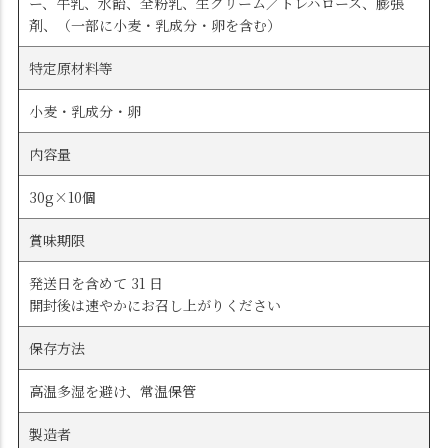
ー、牛乳、水飴、全粉乳、生クリーム／トレハロース、膨張
剤、（一部に小麦・乳成分・卵を含む）
特定原材料等
小麦・乳成分・卵
内容量
30g×10個
賞味期限
発送日を含めて 31 日
開封後は速やかにお召し上がりください
保存方法
高温多湿を避け、常温保管
製造者