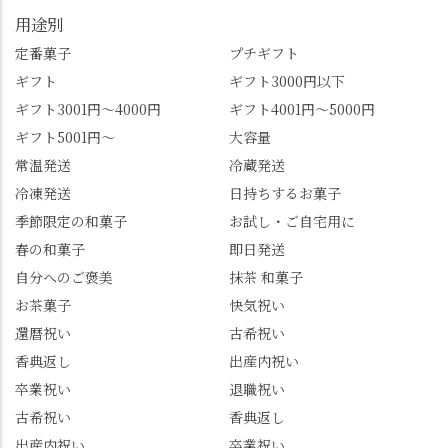
れも食べてほしいおす
都盆地が一望…!西から
用途別
すめ品ばかりです。よ
京都を見渡せるこの絶
かったらぜひこの機会
景、もっと知られてほ
定番菓子
プチギフト
に食べてみてはいかが
しい！ 🍋締めは「みず
ギフト
ギフト3000円以下
でしょうか。 🍡みずは
は北川」さんへ。 いま
ギフト3001円～4000円
ギフト4001円～5000円
北川🍡 住所 長岡京市う
話題のレモンわらび餅
ギフト5001円～
大容量
ぐいす台1-3 TEL 075-
と、夏季限定・竹筒入
954-0400 営業時間 10:00
り水ようかん「清竹」
常温発送
冷蔵発送
～18:00 インスタ
を無事ゲットして、み
冷凍発送
日持ちするお菓子
@mizuha_kitagawa #セン
んな大満足の笑顔😋 さ
季節限定の和菓子
お試し・ご自宅用に
ス長岡京 #SENSE長岡
らに日高さんから、な
春の和菓子
即日発送
京公式アンバサダー #み
かの邸の珈琲パックと
ずは北川 私のアカウン
小倉山荘のお菓子のサ
自分へのご褒美
抹茶 和菓子
トは、地元のおすすめ
プライズプレゼントま
お茶菓子
快気祝い
グルメをメインに発
で🎁最後の最後まで"お
還暦祝い
古希祝い
信。お店選びの参考な
もてなし"の心を教えて
どにご利用いただける
いただきました。 プロ
香典返し
出産内祝い
と嬉しいです。 長岡京
ドライバーならではの
卒業祝い
退職祝い
市のお店や観光地など
ルート取り、駐車場事
古希祝い
香典返し
の情報を詳しく知りた
情、お客様を飽きさせ
出産内祝い
卒業祝い
い人は、下記アカウン
ない語り口…。楽しみ