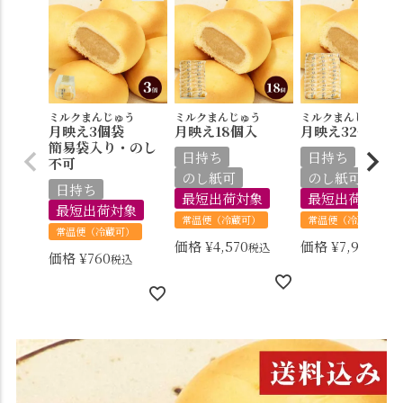
ミルクまんじゅう
ミルクまんじゅう
ミルクまんじゅう
月映え3個袋
月映え18個入
月映え32個入
簡易袋入り・のし
日持ち
日持ち
不可
のし紙可
のし紙可
日持ち
最短出荷対象
最短出荷対象
最短出荷対象
常温便（冷蔵可）
常温便（冷蔵可）
常温便（冷蔵可）
価格
¥
4,570
価格
¥
7,930
税込
税込
価格
¥
760
税込