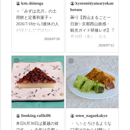
ken.shimoga
kyotonisiyamaryokan
hotsuu
＜「みずは北川」の土
用餅と定番和菓子＞
🚕💨【西山まるごと一
2026/7/18から3連休の人
日旅✨京都西山旅感・
がほとんどではないか
観光ガイド研修レポ】 7
と思います。みなさん
月10日（金）、おもて
2026/07/20
はこの連休は楽しんで
なしタクシーの日高順
2026/07/12
いますか？ これからは
子さんの名ガイドで、
ものすごい暑さが続き
西山の魅力をぎゅっと
ますので、熱中症にな
詰め込んだ観光ガイド
らないようお互いに気
研修に行ってきまし
をつけましょう。 3連休
た！ 🎋スタートは「竹
まずは「みずは北川」
の径」。 頭上を覆う竹
の和菓子の紹介から。
のトンネルに一歩入る
（写真2枚目から） ・土
と、空気がすっと涼し
用餅（2個入） 暑気払
くなって、聞こえるの
い、厄払いとして夏の
は葉ずれの音だけ。嵐
土用入りにいただくと
山の竹林に絶対負けて
lionking.rafiki06
sense_nagaokakyo
いわれている土用餅。
ない美しさなのに、す
本日6月30日は夏越の祓
・ ＼✨とろけるような
今年の土用の入りは7/20
れ違うのは犬の散歩の
です。 ・ 今年は京都・
口溶けのわらび餅✨／