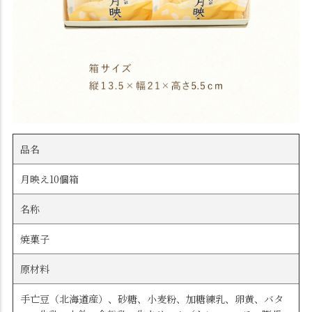
品名
月映え10個箱
名称
焼菓子
原材料
手亡豆（北海道産）、砂糖、小麦粉、加糖練乳、卵黄、バタ