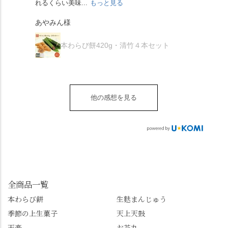
くらい好きです。 ※京
春、絶対に狙います🌸
れるくらい美味...
もっと見る
あん
夏を迎えられることに
で、食べる直前にかけ
きなこはきなこ、抹茶
🍜お昼は「そば切りこ
が増.
感謝しています。あり
て召し上がれ💁‍♀️
あやみん様
は抹茶きなこが付いて
ごろ」さんで、のど越
がとうございます🙏 ・
************** みずは
秋様
ますが、追加でかけな
し最高のお蕎麦をつる
お皿は原稔さん
北川
くても十分おいしくい
り。器まで美しくて、
本わらび餅420g・清竹４本セット
（@hara_minoru）「角
（mizuha_kitagawa） 京
ただけます。 店内には
みんなの箸もカメラも
皿 金彩三島 千羽鶴」で
都府長岡京市うぐいす
別の食べ方でおいしく
止まりません📸 🌸午後
す。 ・ #みずは北川 #
台1-3 10:00～18:00 無休
いただける、わらび餅
は西行ゆかりの花の寺
水無月 #原稔 さん #和
（元日のみ休業）
のアレンジレシピのポ
「勝持寺」、石庭が見
菓子 #京都
**************
他の感想を見る
ップがあります。店員
事な石の寺「正法寺」
sense_nagaokakyo では
さんに一言お声かけて
へ。青もみじがきらき
「長岡京」や近郊のま
もらえれば、撮影許可
ら輝いて、秋の紅葉シ
ちの日常の魅力を発信
をいただけます。よか
ーズンへの期待が膨ら
しています📱 ぜひ皆さ
ったらぜひこちらも試
みます。 💠そしてクラ
んも「 #センス長岡京
してみてね。 ※発信は
イマックスは「善峯
」を付けて長岡京の素
今回控えさせていただ
寺」！ 境内に咲くあじ
敵な写真を投稿して下
きました。 •お茶丸 •天
さいはなんと8000株。
全商品一覧
さい😉 #長岡京スイー
上天鼓 •天楽 •完熟南紅
「もう終わってるか
ツ #みずは北川 #わらび
本わらび餅
生麩まんじゅう
梅ゼリー 上記4点も定番
な…」と半ば諦めてい
餅 #抹茶わらび餅
季節の上生菓子
天上天鼓
の和菓子。 完熟南紅梅
たら、上の方にはまだ
ゼリーは、現在1,500円
瑞々しい花がたくさん
天楽
お茶丸