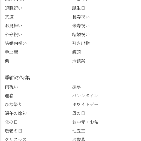
トもあわせてチェック
ながら学びっぱなしの
退職祝い
誕生日
またはフォローして
一日。この経験を西山
茶道
長寿祝い
ね。 センス長岡京
のガイド活動にしっか
お見舞い
米寿祝い
@sense_nagaokakyo 長岡
り活かしていきます💪
卒寿祝い
結婚祝い
京市観光協会
西山、ほんまにええと
@nagaokakyo_tourism ふ
こです。次はあなたを
結婚内祝い
引き出物
るふる長岡京
ご案内させてください
手土産
饅頭
@furufuru_nagaokakyo
🚕✨ #京都西山旅感 #京
栗
地鎮祭
まいぷれ乙訓
都西山 #おもてなしタク
@mypl_otokuni ※今も
シー #観光ガイド研修 #
物価の値上がりが激し
竹の径 #大原野神社 #京
季節の特集
くなっているので、値
春日 #千眼桜 #そば切り
内祝い
法事
段の記載はしばらく止
こごろ #勝持寺 #正法寺
迎春
バレンタイン
めます。
#善峯寺 #あじさい #あ
じさい供養 #遊龍の松 #
ひな祭り
ホワイトデー
桂昌院 #玉の輿 #みずは
端午の節句
母の日
北川 #レモンわらび餅 #
父の日
お中元・お盆
清竹 #なかの邸 #小倉山
敬老の日
七五三
荘 #京都観光 #西京区 #
大原野
クリスマス
お歳暮