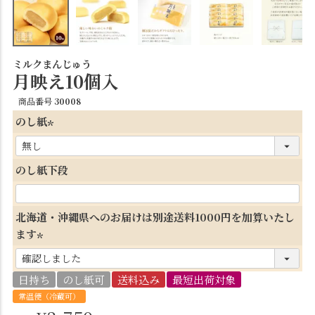
ミルクまんじゅう
月映え10個入
商品番号
30008
のし紙
(
必
のし紙下段
須
)
北海道・沖縄県へのお届けは別途送料1000円を加算いたし
ます
(
必
日持ち
のし紙可
送料込み
最短出荷対象
須
常温便（冷蔵可）
)