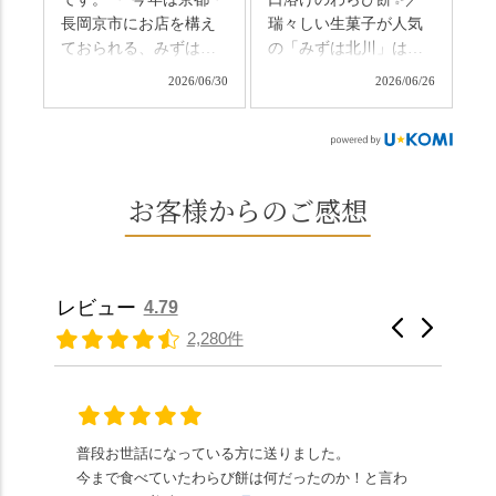
だそうです。連休最終
方くらい。この静け
長岡京市にお店を構え
瑞々しい生菓子が人気
日、時間のある人はぜ
さ、贅沢すぎません
ておられる、みずは北
の「みずは北川」は、
ひこの機会に食べてみ
か…？ここを独り占め
川さん
和菓子作りの要である
ては。 •わらび餅（京き
できるのが西山なんで
2026/06/30
2026/06/26
（@mizuha_kitagawa）
おいしい水を求めて、
なこ） •わらび餅（抹
す。 ⛩️続いて「大原野
の水無月を頂きまし
西山の地にたどり着き
茶） 上記2点のわらび餅
神社」へ。 延暦3年
た。 ・ 大納言小豆は程
ました⛲️ 創業から30余
は、始めから一口サイ
（784年）、長岡京遷都
よい甘さで、ほっくり
年、自社の井戸の地下
ズになっているのです
とともに歩んできた"京
とした小豆の食感も美
水で作る和菓子は目に
お客様からのご感想
ぐにいただけます。 ち
春日"。鯉沢の池には白
味しかったです。うい
も麗しいものばかり👀
なみに、京きなこは通
いスイレンが咲き、神
ろう生地は歯応えもあ
「本わらび餅」は、も
常サイズ（250g）とビ
の使いの鹿がお出迎
りつつ滑らかで、こち
っちりした食感に深煎
ッグサイズ（420g）の2
え。紫式部が越前の雪
らもほんのりとした甘
りの香ばしい京きな粉
種類があります。 ※私
景色を見ながら想いを
レビュー
4.79
さだったため、とても
と和三盆の風味が広が
たちの間では、「みず
馳せた小塩山のふもと
2,280件
頂きやすかったです。
ります🥰 抹茶味もあ
はさんといえばわらび
に鎮座するお社です。
ありがたく、美味しく
り、こちらには宇治抹
餅がおすすめ」といわ
半日〜3日しか咲かない
頂きました。ご馳走様
茶を使用🍵 上質な渋み
れますが、ほんとうに
幻の「千眼桜」のお話
でした。 ・ 今年も変わ
の中に甘さを感じる大
納得です。種類は断ト
には一同うっとり。
らず湯島天満宮さんで
人の味わいです☺️ それ
ツに京きなこが人気で
「満開に出会えたら千
普段お世話になっている方に送りました。
夏の
茅の輪をくぐらせて頂
ぞれにきな粉、抹茶き
すが、私はどれも同じ
の願いが叶う」…来
今まで食べていたわらび餅は何だったのか！と言わ
た。
き、水無月にも出会え
な粉がついているの