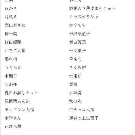
以上購入すると1個プレ
残っていてくれました
みかさ
酒粕入り薄皮まんじゅう
ゼントのクーポン企画
✨ちょうどこの日から
月映え
ミセスガラシャ
を実施中。期限は
始まった「あじさい供
7/26（日）。但し、「み
養」で、池に浮かぶあ
西山がさね
かすてら
ずは北川」のアプリ会
じさいにも出会えるか
梅一爽
丹波栗童子
員登録が必要です。 ※
も…という素敵なお話
紅白饅頭
黄白饅頭
ゼリーは生の写真を撮
も。 天然記念物の「遊
いちご大福
干支菓子
りたかったのですが、
龍の松」は、地を這う
崩れてしまいました。
ように伸びる主幹がま
零れ梅
草もち
「みずは北川」のアプ
るで龍が遊ぶように見
うららか
さくら餅
リ会員の登録はほんと
える迫力！そして桂昌
水無月
土用餅
うにおすすめ。ポイン
院お手植えと伝わる樹
若あゆ
青楓
トもすぐに貯まります
齢300年超のしだれ
し、いろんな特典もあ
桜。"玉の輿"の語源に
夏のお試しセット
水羊羹
ります。まだ会員登録
なったお玉さん＝桂昌
黒糖栗あん餅
秋の彩
していない人はぜひこ
院と徳川綱吉の、教科
モンブラン大福
生チョコ大福
の機会に会員登録もし
書がひっくり返るよう
てみてね。 みなさんは
な再評価のお話まで聞
金時さん
迎春の上生菓子
この中で気になったも
けて、もう頭も心も満
花びら餅
のはありましたか？ど
腹です。振り返れば京