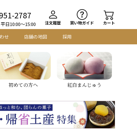
951-2787
注文履歴
買い物ガイド
カート
日10:00～15:00
わせ
店舗の地図
採用
初めての方へ
紅白まんじゅう