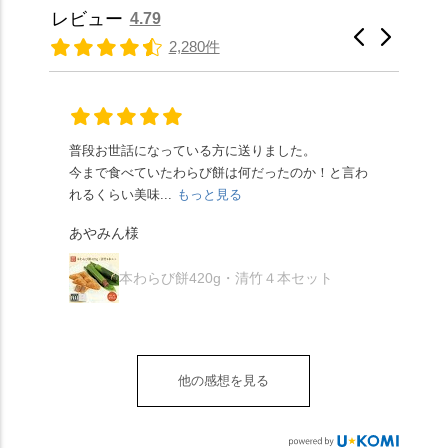
らもほんのりとした甘
りの香ばしい京きな粉
種類があります。 ※私
景色を見ながら想いを
レビュー
4.79
さだったため、とても
と和三盆の風味が広が
たちの間では、「みず
馳せた小塩山のふもと
2,280件
頂きやすかったです。
ります🥰 抹茶味もあ
はさんといえばわらび
に鎮座するお社です。
ありがたく、美味しく
り、こちらには宇治抹
餅がおすすめ」といわ
半日〜3日しか咲かない
頂きました。ご馳走様
茶を使用🍵 上質な渋み
れますが、ほんとうに
幻の「千眼桜」のお話
でした。 ・ 今年も変わ
の中に甘さを感じる大
納得です。種類は断ト
には一同うっとり。
らず湯島天満宮さんで
人の味わいです☺️ それ
ツに京きなこが人気で
「満開に出会えたら千
普段お世話になっている方に送りました。
夏の
茅の輪をくぐらせて頂
ぞれにきな粉、抹茶き
すが、私はどれも同じ
の願いが叶う」…来
今まで食べていたわらび餅は何だったのか！と言わ
た。
き、水無月にも出会え
な粉がついているの
くらい好きです。 ※京
春、絶対に狙います🌸
れるくらい美味...
もっと見る
あん
夏を迎えられることに
で、食べる直前にかけ
きなこはきなこ、抹茶
🍜お昼は「そば切りこ
が増.
感謝しています。あり
て召し上がれ💁‍♀️
あやみん様
は抹茶きなこが付いて
ごろ」さんで、のど越
がとうございます🙏 ・
************** みずは
秋様
ますが、追加でかけな
し最高のお蕎麦をつる
お皿は原稔さん
北川
くても十分おいしくい
り。器まで美しくて、
本わらび餅420g・清竹４本セット
（@hara_minoru）「角
（mizuha_kitagawa） 京
ただけます。 店内には
みんなの箸もカメラも
皿 金彩三島 千羽鶴」で
都府長岡京市うぐいす
別の食べ方でおいしく
止まりません📸 🌸午後
す。 ・ #みずは北川 #
台1-3 10:00～18:00 無休
いただける、わらび餅
は西行ゆかりの花の寺
水無月 #原稔 さん #和
（元日のみ休業）
のアレンジレシピのポ
「勝持寺」、石庭が見
菓子 #京都
**************
他の感想を見る
ップがあります。店員
事な石の寺「正法寺」
sense_nagaokakyo では
さんに一言お声かけて
へ。青もみじがきらき
「長岡京」や近郊のま
もらえれば、撮影許可
ら輝いて、秋の紅葉シ
ちの日常の魅力を発信