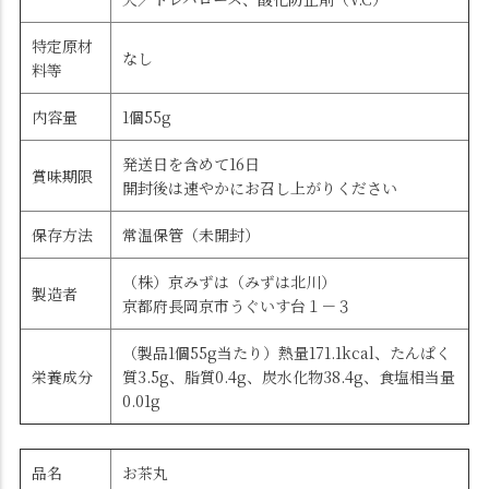
特定原材
なし
料等
内容量
1個55g
発送日を含めて16日
賞味期限
開封後は速やかにお召し上がりください
保存方法
常温保管（未開封）
（株）京みずは（みずは北川）
製造者
京都府長岡京市うぐいす台１－３
（製品1個55g当たり）熱量171.1kcal、たんぱく
栄養成分
質3.5g、脂質0.4g、炭水化物38.4g、食塩相当量
0.01g
品名
お茶丸