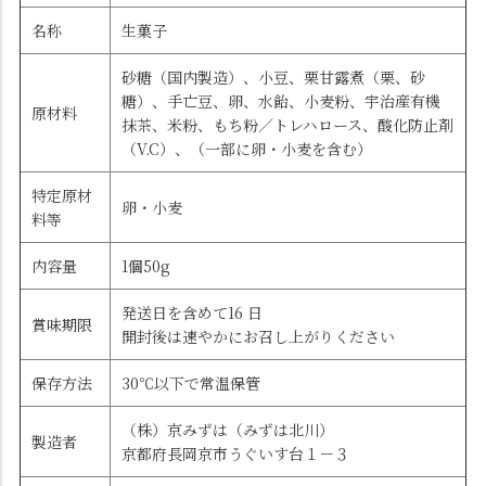
名称
生菓子
砂糖（国内製造）、小豆、栗甘露煮（栗、砂
糖）、手亡豆、卵、水飴、小麦粉、宇治産有機
原材料
抹茶、米粉、もち粉／トレハロース、酸化防止剤
（V.C）、（一部に卵・小麦を含む）
特定原材
卵・小麦
料等
内容量
1個50g
発送日を含めて16 日
賞味期限
開封後は速やかにお召し上がりください
保存方法
30℃以下で常温保管
（株）京みずは（みずは北川）
製造者
京都府長岡京市うぐいす台１－３