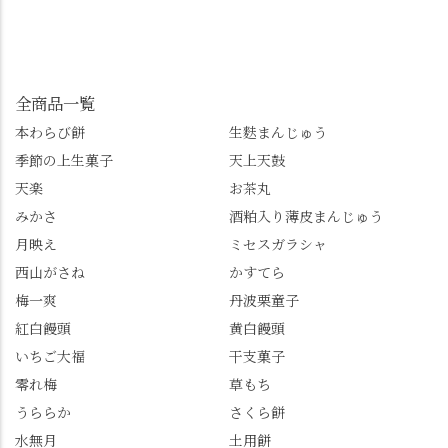
をいただけます。よか
ーズンへの期待が膨ら
しています📱 ぜひ皆さ
ったらぜひこちらも試
みます。 💠そしてクラ
んも「 #センス長岡京
してみてね。 ※発信は
イマックスは「善峯
」を付けて長岡京の素
今回控えさせていただ
寺」！ 境内に咲くあじ
敵な写真を投稿して下
きました。 •お茶丸 •天
さいはなんと8000株。
全商品一覧
さい😉 #長岡京スイー
上天鼓 •天楽 •完熟南紅
「もう終わってるか
ツ #みずは北川 #わらび
本わらび餅
生麩まんじゅう
梅ゼリー 上記4点も定番
な…」と半ば諦めてい
餅 #抹茶わらび餅
季節の上生菓子
天上天鼓
の和菓子。 完熟南紅梅
たら、上の方にはまだ
ゼリーは、現在1,500円
瑞々しい花がたくさん
天楽
お茶丸
以上購入すると1個プレ
残っていてくれました
みかさ
酒粕入り薄皮まんじゅう
ゼントのクーポン企画
✨ちょうどこの日から
月映え
ミセスガラシャ
を実施中。期限は
始まった「あじさい供
7/26（日）。但し、「み
養」で、池に浮かぶあ
西山がさね
かすてら
ずは北川」のアプリ会
じさいにも出会えるか
梅一爽
丹波栗童子
員登録が必要です。 ※
も…という素敵なお話
紅白饅頭
黄白饅頭
ゼリーは生の写真を撮
も。 天然記念物の「遊
いちご大福
干支菓子
りたかったのですが、
龍の松」は、地を這う
崩れてしまいました。
ように伸びる主幹がま
零れ梅
草もち
「みずは北川」のアプ
るで龍が遊ぶように見
うららか
さくら餅
リ会員の登録はほんと
える迫力！そして桂昌
水無月
土用餅
うにおすすめ。ポイン
院お手植えと伝わる樹