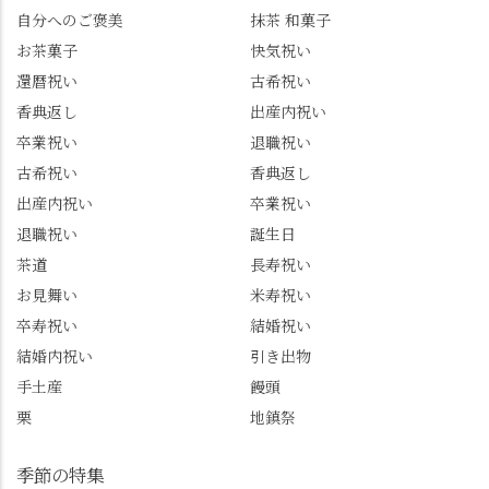
ずは北川 私のアカウン
小倉山荘のお菓子のサ
自分へのご褒美
抹茶 和菓子
トは、地元のおすすめ
プライズプレゼントま
お茶菓子
快気祝い
グルメをメインに発
で🎁最後の最後まで"お
還暦祝い
古希祝い
信。お店選びの参考な
もてなし"の心を教えて
どにご利用いただける
いただきました。 プロ
香典返し
出産内祝い
と嬉しいです。 長岡京
ドライバーならではの
卒業祝い
退職祝い
市のお店や観光地など
ルート取り、駐車場事
古希祝い
香典返し
の情報を詳しく知りた
情、お客様を飽きさせ
出産内祝い
卒業祝い
い人は、下記アカウン
ない語り口…。楽しみ
トもあわせてチェック
ながら学びっぱなしの
退職祝い
誕生日
またはフォローして
一日。この経験を西山
茶道
長寿祝い
ね。 センス長岡京
のガイド活動にしっか
お見舞い
米寿祝い
@sense_nagaokakyo 長岡
り活かしていきます💪
卒寿祝い
結婚祝い
京市観光協会
西山、ほんまにええと
@nagaokakyo_tourism ふ
こです。次はあなたを
結婚内祝い
引き出物
るふる長岡京
ご案内させてください
手土産
饅頭
@furufuru_nagaokakyo
🚕✨ #京都西山旅感 #京
栗
地鎮祭
まいぷれ乙訓
都西山 #おもてなしタク
@mypl_otokuni ※今も
シー #観光ガイド研修 #
物価の値上がりが激し
竹の径 #大原野神社 #京
季節の特集