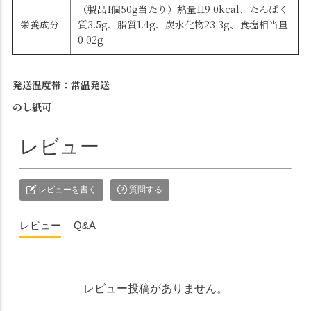
（製品1個50g当たり）熱量119.0kcal、たんぱく
栄養成分
質3.5g、脂質1.4g、炭水化物23.3g、食塩相当量
0.02g
発送温度帯：常温発送
のし紙可
レビュー
レビューを書く
質問する
レビュー
Q&A
レビュー投稿がありません。