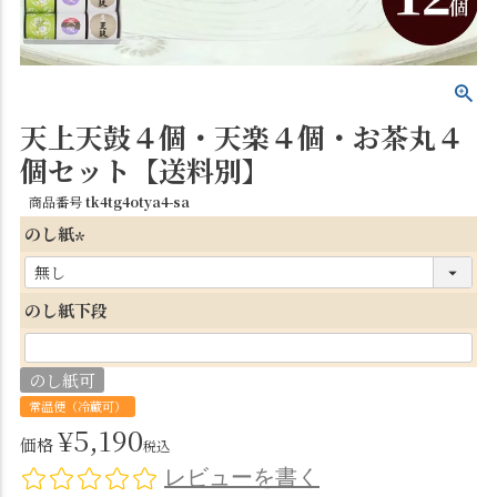
天上天鼓４個・天楽４個・お茶丸４
個セット【送料別】
商品番号
tk4tg4otya4-sa
のし紙
(
必
のし紙下段
須
)
のし紙可
常温便（冷蔵可）
¥
5,190
価格
税込
レビューを書く