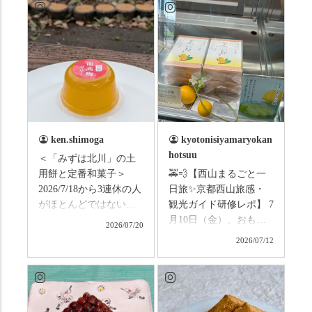
ken.shimoga
kyotonisiyamaryokan
hotsuu
＜「みずは北川」の土
用餅と定番和菓子＞
🚕💨【西山まるごと一
2026/7/18から3連休の人
日旅✨京都西山旅感・
がほとんどではないか
観光ガイド研修レポ】 7
と思います。みなさん
月10日（金）、おもて
2026/07/20
はこの連休は楽しんで
なしタクシーの日高順
2026/07/12
いますか？ これからは
子さんの名ガイドで、
ものすごい暑さが続き
西山の魅力をぎゅっと
ますので、熱中症にな
詰め込んだ観光ガイド
らないようお互いに気
研修に行ってきまし
をつけましょう。 3連休
た！ 🎋スタートは「竹