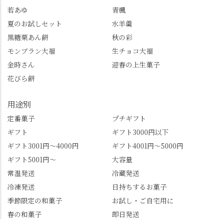
若あゆ
青楓
トもすぐに貯まります
齢300年超のしだれ
し、いろんな特典もあ
桜。"玉の輿"の語源に
夏のお試しセット
水羊羹
ります。まだ会員登録
なったお玉さん＝桂昌
黒糖栗あん餅
秋の彩
していない人はぜひこ
院と徳川綱吉の、教科
モンブラン大福
生チョコ大福
の機会に会員登録もし
書がひっくり返るよう
てみてね。 みなさんは
な再評価のお話まで聞
金時さん
迎春の上生菓子
この中で気になったも
けて、もう頭も心も満
花びら餅
のはありましたか？ど
腹です。振り返れば京
れも食べてほしいおす
都盆地が一望…!西から
用途別
すめ品ばかりです。よ
京都を見渡せるこの絶
かったらぜひこの機会
景、もっと知られてほ
定番菓子
プチギフト
に食べてみてはいかが
しい！ 🍋締めは「みず
ギフト
ギフト3000円以下
でしょうか。 🍡みずは
は北川」さんへ。 いま
ギフト3001円～4000円
ギフト4001円～5000円
北川🍡 住所 長岡京市う
話題のレモンわらび餅
ギフト5001円～
大容量
ぐいす台1-3 TEL 075-
と、夏季限定・竹筒入
954-0400 営業時間 10:00
り水ようかん「清竹」
常温発送
冷蔵発送
～18:00 インスタ
を無事ゲットして、み
冷凍発送
日持ちするお菓子
@mizuha_kitagawa #セン
んな大満足の笑顔😋 さ
季節限定の和菓子
お試し・ご自宅用に
ス長岡京 #SENSE長岡
らに日高さんから、な
春の和菓子
即日発送
京公式アンバサダー #み
かの邸の珈琲パックと