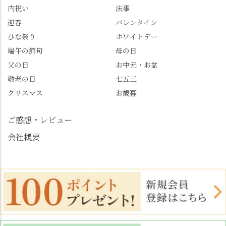
くなっているので、値
春日 #千眼桜 #そば切り
内祝い
法事
段の記載はしばらく止
こごろ #勝持寺 #正法寺
迎春
バレンタイン
めます。
#善峯寺 #あじさい #あ
じさい供養 #遊龍の松 #
ひな祭り
ホワイトデー
桂昌院 #玉の輿 #みずは
端午の節句
母の日
北川 #レモンわらび餅 #
父の日
お中元・お盆
清竹 #なかの邸 #小倉山
敬老の日
七五三
荘 #京都観光 #西京区 #
大原野
クリスマス
お歳暮
ご感想・レビュー
会社概要