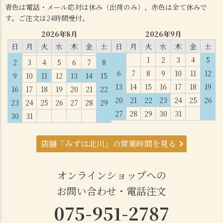
青色は電話・メール応対は休み（出荷のみ）、赤色は全て休みで
す。ご注文は24時間受付。
2026年8月
2026年9月
日
月
火
水
木
金
土
日
月
火
水
木
金
土
1
2
3
4
5
2
3
4
5
6
7
8
6
7
8
9
10
11
12
9
10
11
12
13
14
15
13
14
15
16
17
18
19
16
17
18
19
20
21
22
20
21
22
23
24
25
26
23
24
25
26
27
28
29
27
28
29
30
31
30
31
店舗「みずは北川」の営業時間を見る
オンラインショップへの
お問い合わせ・電話注文
075-951-2787