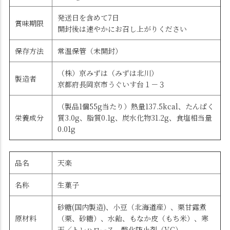
発送日を含めて7日
賞味期限
開封後は速やかにお召し上がりください
保存方法
常温保管（未開封）
（株）京みずは（みずは北川）
製造者
京都府長岡京市うぐいす台１－３
（製品1個55g当たり）熱量137.5kcal、たんぱく
栄養成分
質3.0g、脂質0.1g、炭水化物31.2g、食塩相当量
0.01g
品名
天楽
名称
生菓子
砂糖(国内製造)、小豆（北海道産）、栗甘露煮
原材料
（栗、砂糖）、水飴、もなか皮（もち米）、寒
天／トレハロース、酸化防止剤（V.C）