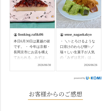
まずは「みずは北川」
の径」。 頭上を覆う竹
の和菓子の紹介から。
のトンネルに一歩入る
（写真2枚目から） ・土
と、空気がすっと涼し
用餅（2個入） 暑気払
くなって、聞こえるの
い、厄払いとして夏の
は葉ずれの音だけ。嵐
土用入りにいただくと
山の竹林に絶対負けて
lionking.rafiki06
sense_nagaokakyo
いわれている土用餅。
ない美しさなのに、す
本日6月30日は夏越の祓
・ ＼✨とろけるような
今年の土用の入りは7/20
れ違うのは犬の散歩の
です。 ・ 今年は京都・
口溶けのわらび餅✨／
だそうです。連休最終
方くらい。この静け
長岡京市にお店を構え
瑞々しい生菓子が人気
日、時間のある人はぜ
さ、贅沢すぎません
ておられる、みずは北
の「みずは北川」は、
ひこの機会に食べてみ
か…？ここを独り占め
川さん
和菓子作りの要である
ては。 •わらび餅（京き
できるのが西山なんで
2026/06/30
2026/06/26
（@mizuha_kitagawa）
おいしい水を求めて、
なこ） •わらび餅（抹
す。 ⛩️続いて「大原野
の水無月を頂きまし
西山の地にたどり着き
茶） 上記2点のわらび餅
神社」へ。 延暦3年
た。 ・ 大納言小豆は程
ました⛲️ 創業から30余
は、始めから一口サイ
（784年）、長岡京遷都
よい甘さで、ほっくり
年、自社の井戸の地下
ズになっているのです
とともに歩んできた"京
とした小豆の食感も美
水で作る和菓子は目に
お客様からのご感想
ぐにいただけます。 ち
春日"。鯉沢の池には白
味しかったです。うい
も麗しいものばかり👀
なみに、京きなこは通
いスイレンが咲き、神
ろう生地は歯応えもあ
「本わらび餅」は、も
常サイズ（250g）とビ
の使いの鹿がお出迎
りつつ滑らかで、こち
っちりした食感に深煎
ッグサイズ（420g）の2
え。紫式部が越前の雪