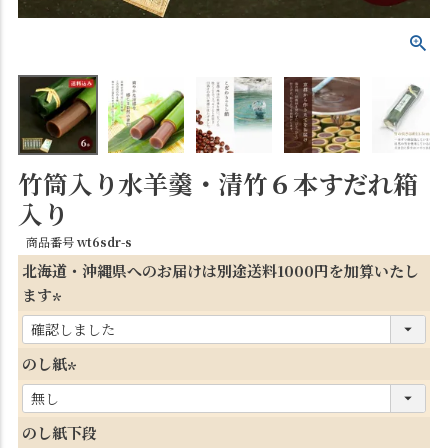
竹筒入り水羊羹・清竹６本すだれ箱
入り
商品番号
wt6sdr-s
北海道・沖縄県へのお届けは別途送料1000円を加算いたし
ます
(
必
のし紙
須
(
)
必
のし紙下段
須