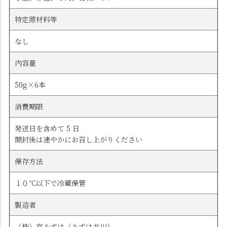
特定原材料等
なし
内容量
50g×6本
消費期限
発送日を含めて 5 日
開封後は速やかにお召し上がりください
保存方法
１０℃以下で冷蔵保管
製造者
（株）京みずは（みずは北川）