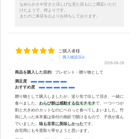
なめらかさや甘さと涼しげな見た目もにご満足いただ
けたようで、何よりです。
またのご来店を心よりお待ちしております。
ご購入者様
購入確認済み
2026-06-29
商品を購入した目的:
プレゼント・贈り物として
満足度
おすすめ度
贈り物として購入しましたが、送り先で出して頂き、一緒に
食べました。
わ
らび餅は感動する位モチモチ
で、一つ一つが
割と大きめのカットなのにペロっと食べてしまいました。竹
筒に入った水羊羹は添付の画鋲で開けるもので、子供が喜ん
でいました。
味も非常に美味しかった
です。
自宅用にも今度取り寄せようと思います。