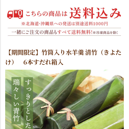
【期間限定】竹筒入り水羊羹 清竹（きよた
け） 6本すだれ箱入