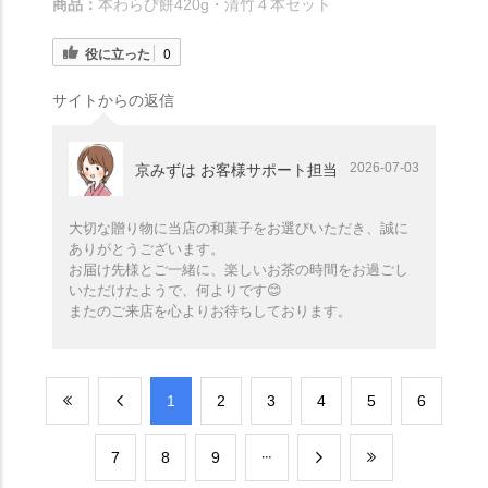
商品：
本わらび餅420g・清竹４本セット
役に立った
0
サイトからの返信
2026-07-03
京みずは お客様サポート担当
大切な贈り物に当店の和菓子をお選びいただき、誠に
ありがとうございます。
お届け先様とご一緒に、楽しいお茶の時間をお過ごし
いただけたようで、何よりです😊
またのご来店を心よりお待ちしております。
​1
​2
​3
​4
​5
​6
​7
​8
​9