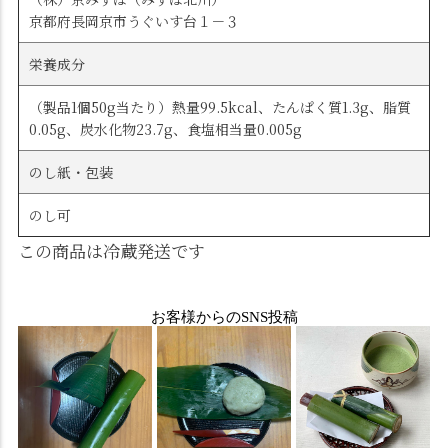
京都府長岡京市うぐいす台１－３
栄養成分
（製品1個50g当たり）熱量99.5kcal、たんぱく質1.3g、脂質
0.05g、炭水化物23.7g、食塩相当量0.005g
のし紙・包装
のし可
この商品は冷蔵発送です
お客様からのSNS投稿