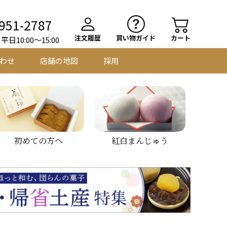
951-2787
注文履歴
買い物ガイド
カート
日10:00～15:00
わせ
店舗の地図
採用
初めての方へ
紅白まんじゅう