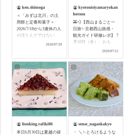
ken.shimoga
kyotonisiyamaryokan
hotsuu
＜「みずは北川」の土
用餅と定番和菓子＞
🚕💨【西山まるごと一
2026/7/18から3連休の人
日旅✨京都西山旅感・
がほとんどではないか
観光ガイド研修レポ】 7
と思います。みなさん
月10日（金）、おもて
2026/07/20
はこの連休は楽しんで
なしタクシーの日高順
2026/07/12
いますか？ これからは
子さんの名ガイドで、
ものすごい暑さが続き
西山の魅力をぎゅっと
ますので、熱中症にな
詰め込んだ観光ガイド
らないようお互いに気
研修に行ってきまし
をつけましょう。 3連休
た！ 🎋スタートは「竹
まずは「みずは北川」
の径」。 頭上を覆う竹
の和菓子の紹介から。
のトンネルに一歩入る
（写真2枚目から） ・土
と、空気がすっと涼し
用餅（2個入） 暑気払
くなって、聞こえるの
い、厄払いとして夏の
は葉ずれの音だけ。嵐
土用入りにいただくと
山の竹林に絶対負けて
lionking.rafiki06
sense_nagaokakyo
いわれている土用餅。
ない美しさなのに、す
本日6月30日は夏越の祓
・ ＼✨とろけるような
今年の土用の入りは7/20
れ違うのは犬の散歩の