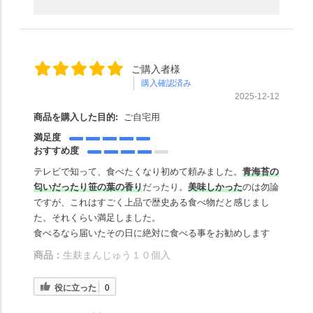
ご購入者様
購入確認済み
2025-12-12
商品を購入した目的:
ご自宅用
満足度
おすすめ度
テレビで知って、食べたくなり初めて頼みました。
青海苔の
匂いだったり笹の葉の香り
だったり。
美味しかった
のは勿論
ですが、これはすごく上品で歴史ある食べ物だと感じまし
た。それくらい満足しました。
食べるなら届いたその日に絶対に食べる事をお勧めします
商品：
生麸まんじゅう１０個入
役に立った
0