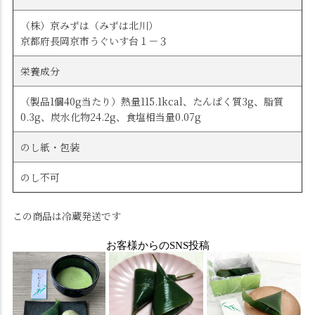
（株）京みずは（みずは北川）
京都府長岡京市うぐいす台１－３
栄養成分
（製品1個40g当たり）熱量115.1kcal、たんぱく質3g、脂質
0.3g、炭水化物24.2g、食塩相当量0.07g
のし紙・包装
のし不可
この商品は冷蔵発送です
お客様からのSNS投稿