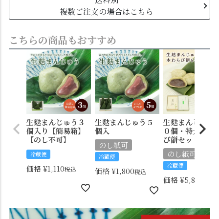
複数ご注文の場合はこちら
こちらの商品もおすすめ
生麩まんじゅう３
生麩まんじゅう５
生麩まんじゅう
個入り【簡易箱】
個入
０個・特大本わ
【のし不可】
び餅セット
のし紙可
のし紙可
冷蔵便
冷蔵便
冷蔵便
価格
¥
1,110
税込
価格
¥
1,800
税込
価格
¥
5,890
税込