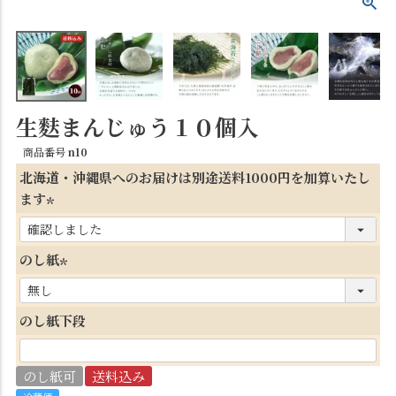
生麩まんじゅう１０個入
商品番号
n10
北海道・沖縄県へのお届けは別途送料1000円を加算いたし
ます
(
必
のし紙
須
(
)
必
のし紙下段
須
)
のし紙可
送料込み