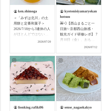
ken.shimoga
kyotonisiyamaryokan
hotsuu
＜「みずは北川」の土
用餅と定番和菓子＞
🚕💨【西山まるごと一
2026/7/18から3連休の人
日旅✨京都西山旅感・
がほとんどではないか
観光ガイド研修レポ】 7
と思います。みなさん
月10日（金）、おもて
2026/07/20
はこの連休は楽しんで
なしタクシーの日高順
2026/07/12
いますか？ これからは
子さんの名ガイドで、
ものすごい暑さが続き
西山の魅力をぎゅっと
ますので、熱中症にな
詰め込んだ観光ガイド
らないようお互いに気
研修に行ってきまし
をつけましょう。 3連休
た！ 🎋スタートは「竹
まずは「みずは北川」
の径」。 頭上を覆う竹
の和菓子の紹介から。
のトンネルに一歩入る
（写真2枚目から） ・土
と、空気がすっと涼し
用餅（2個入） 暑気払
くなって、聞こえるの
い、厄払いとして夏の
は葉ずれの音だけ。嵐
土用入りにいただくと
山の竹林に絶対負けて
lionking.rafiki06
sense_nagaokakyo
いわれている土用餅。
ない美しさなのに、す