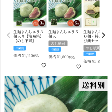
生麩まんじゅう３
生麩まんじゅう５
生麩まんじゅう
個入り【簡易箱】
個入
０個・特大本わ
【のし不可】
び餅セット
のし紙可
のし紙可
冷蔵便
冷蔵便
冷蔵便
価格
¥
1,110
税込
価格
¥
1,800
税込
価格
¥
5,890
税込