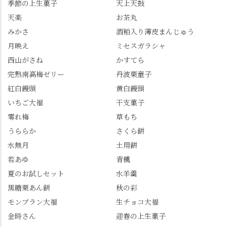
季節の上生菓子
天上天鼓
の和菓子。 完熟南紅梅
たら、上の方にはまだ
ゼリーは、現在1,500円
瑞々しい花がたくさん
天楽
お茶丸
以上購入すると1個プレ
残っていてくれました
みかさ
酒粕入り薄皮まんじゅう
ゼントのクーポン企画
✨ちょうどこの日から
月映え
ミセスガラシャ
を実施中。期限は
始まった「あじさい供
7/26（日）。但し、「み
養」で、池に浮かぶあ
西山がさね
かすてら
ずは北川」のアプリ会
じさいにも出会えるか
完熟南高梅ゼリー
丹波栗童子
員登録が必要です。 ※
も…という素敵なお話
紅白饅頭
黄白饅頭
ゼリーは生の写真を撮
も。 天然記念物の「遊
いちご大福
干支菓子
りたかったのですが、
龍の松」は、地を這う
崩れてしまいました。
ように伸びる主幹がま
零れ梅
草もち
「みずは北川」のアプ
るで龍が遊ぶように見
うららか
さくら餅
リ会員の登録はほんと
える迫力！そして桂昌
水無月
土用餅
うにおすすめ。ポイン
院お手植えと伝わる樹
若あゆ
青楓
トもすぐに貯まります
齢300年超のしだれ
し、いろんな特典もあ
桜。"玉の輿"の語源に
夏のお試しセット
水羊羹
ります。まだ会員登録
なったお玉さん＝桂昌
黒糖栗あん餅
秋の彩
していない人はぜひこ
院と徳川綱吉の、教科
モンブラン大福
生チョコ大福
の機会に会員登録もし
書がひっくり返るよう
てみてね。 みなさんは
な再評価のお話まで聞
金時さん
迎春の上生菓子
この中で気になったも
けて、もう頭も心も満