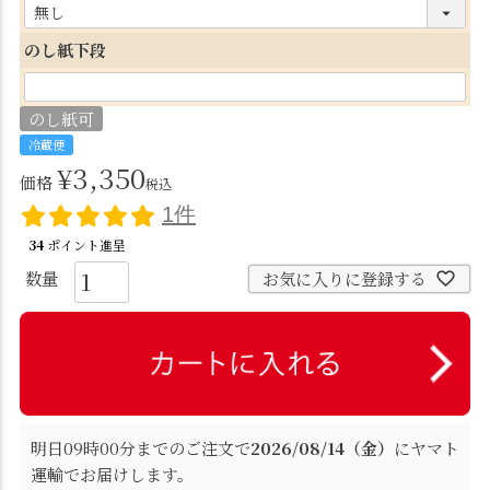
(
必
のし紙下段
須
)
のし紙可
冷蔵便
¥
3,350
価格
税込
1件
34
ポイント進呈
お気に入りに登録する
明日
09時00分
までのご注文で
2026/08/14（金）
に
ヤマト
運輸
でお届けします。