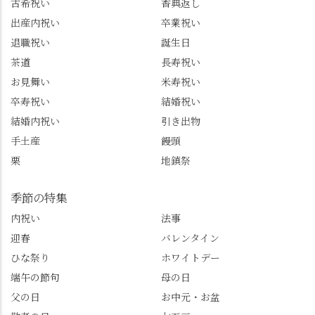
古希祝い
香典返し
の情報を詳しく知りた
情、お客様を飽きさせ
出産内祝い
卒業祝い
い人は、下記アカウン
ない語り口…。楽しみ
トもあわせてチェック
ながら学びっぱなしの
退職祝い
誕生日
またはフォローして
一日。この経験を西山
茶道
長寿祝い
ね。 センス長岡京
のガイド活動にしっか
お見舞い
米寿祝い
@sense_nagaokakyo 長岡
り活かしていきます💪
卒寿祝い
結婚祝い
京市観光協会
西山、ほんまにええと
@nagaokakyo_tourism ふ
こです。次はあなたを
結婚内祝い
引き出物
るふる長岡京
ご案内させてください
手土産
饅頭
@furufuru_nagaokakyo
🚕✨ #京都西山旅感 #京
栗
地鎮祭
まいぷれ乙訓
都西山 #おもてなしタク
@mypl_otokuni ※今も
シー #観光ガイド研修 #
物価の値上がりが激し
竹の径 #大原野神社 #京
季節の特集
くなっているので、値
春日 #千眼桜 #そば切り
内祝い
法事
段の記載はしばらく止
こごろ #勝持寺 #正法寺
迎春
バレンタイン
めます。
#善峯寺 #あじさい #あ
じさい供養 #遊龍の松 #
ひな祭り
ホワイトデー
桂昌院 #玉の輿 #みずは
端午の節句
母の日
北川 #レモンわらび餅 #
父の日
お中元・お盆
清竹 #なかの邸 #小倉山