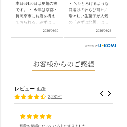
本日6月30日は夏越の祓
・ ＼✨とろけるような
今年の土用の入りは7/20
れ違うのは犬の散歩の
です。 ・ 今年は京都・
口溶けのわらび餅✨／
だそうです。連休最終
方くらい。この静け
長岡京市にお店を構え
瑞々しい生菓子が人気
日、時間のある人はぜ
さ、贅沢すぎません
ておられる、みずは北
の「みずは北川」は、
ひこの機会に食べてみ
か…？ここを独り占め
川さん
和菓子作りの要である
ては。 •わらび餅（京き
できるのが西山なんで
2026/06/30
2026/06/26
（@mizuha_kitagawa）
おいしい水を求めて、
なこ） •わらび餅（抹
す。 ⛩️続いて「大原野
の水無月を頂きまし
西山の地にたどり着き
茶） 上記2点のわらび餅
神社」へ。 延暦3年
た。 ・ 大納言小豆は程
ました⛲️ 創業から30余
は、始めから一口サイ
（784年）、長岡京遷都
よい甘さで、ほっくり
年、自社の井戸の地下
ズになっているのです
とともに歩んできた"京
とした小豆の食感も美
水で作る和菓子は目に
お客様からのご感想
ぐにいただけます。 ち
春日"。鯉沢の池には白
味しかったです。うい
も麗しいものばかり👀
なみに、京きなこは通
いスイレンが咲き、神
ろう生地は歯応えもあ
「本わらび餅」は、も
常サイズ（250g）とビ
の使いの鹿がお出迎
りつつ滑らかで、こち
っちりした食感に深煎
ッグサイズ（420g）の2
え。紫式部が越前の雪
らもほんのりとした甘
りの香ばしい京きな粉
種類があります。 ※私
景色を見ながら想いを
レビュー
4.79
さだったため、とても
と和三盆の風味が広が
たちの間では、「みず
馳せた小塩山のふもと
2,281件
頂きやすかったです。
ります🥰 抹茶味もあ
はさんといえばわらび
に鎮座するお社です。
ありがたく、美味しく
り、こちらには宇治抹
餅がおすすめ」といわ
半日〜3日しか咲かない
頂きました。ご馳走様
茶を使用🍵 上質な渋み
れますが、ほんとうに
幻の「千眼桜」のお話
でした。 ・ 今年も変わ
の中に甘さを感じる大
納得です。種類は断ト
には一同うっとり。
らず湯島天満宮さんで
人の味わいです☺️ それ
ツに京きなこが人気で
「満開に出会えたら千
普段お世話になっている方に送りました。
夏の