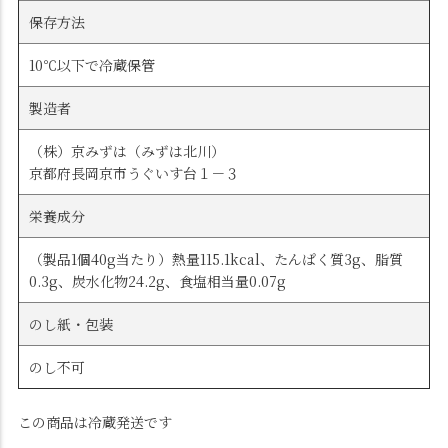
保存方法
10℃以下で冷蔵保管
製造者
（株）京みずは（みずは北川）
京都府長岡京市うぐいす台１－３
栄養成分
（製品1個40g当たり）熱量115.1kcal、たんぱく質3g、脂質
0.3g、炭水化物24.2g、食塩相当量0.07g
のし紙・包装
のし不可
この商品は冷蔵発送です