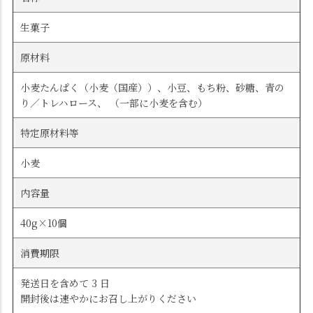
生菓子
原材料
小麦たんぱく（小麦（国産））、小豆、もち粉、砂糖、青の
り／トレハロース、 （一部に小麦を含む）
特定原材料等
小麦
内容量
40g×10個
消費期限
発送日を含めて 3 日
開封後は速やかにお召し上がりください