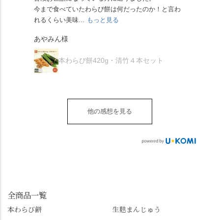
茅の輪をくぐらせて頂
ぞれにきな粉、抹茶き
すが、私はどれも同じ
の願いが叶う」…来
今まで食べていたわらび餅は何だったのか！と言わ
た。
き、水無月にも出会え
な粉がついているの
くらい好きです。 ※京
春、絶対に狙います🌸
れるくらい美味...
もっと見る
あん
夏を迎えられることに
で、食べる直前にかけ
きなこはきなこ、抹茶
🍜お昼は「そば切りこ
が増.
感謝しています。あり
て召し上がれ💁‍♀️
あやみん様
は抹茶きなこが付いて
ごろ」さんで、のど越
がとうございます🙏 ・
************** みずは
秋様
ますが、追加でかけな
し最高のお蕎麦をつる
お皿は原稔さん
北川
くても十分おいしくい
り。器まで美しくて、
本わらび餅420g・清竹４本セット
（@hara_minoru）「角
（mizuha_kitagawa） 京
ただけます。 店内には
みんなの箸もカメラも
皿 金彩三島 千羽鶴」で
都府長岡京市うぐいす
別の食べ方でおいしく
止まりません📸 🌸午後
す。 ・ #みずは北川 #
台1-3 10:00～18:00 無休
いただける、わらび餅
は西行ゆかりの花の寺
水無月 #原稔 さん #和
（元日のみ休業）
のアレンジレシピのポ
「勝持寺」、石庭が見
菓子 #京都
**************
他の感想を見る
ップがあります。店員
事な石の寺「正法寺」
sense_nagaokakyo では
さんに一言お声かけて
へ。青もみじがきらき
「長岡京」や近郊のま
もらえれば、撮影許可
ら輝いて、秋の紅葉シ
ちの日常の魅力を発信
をいただけます。よか
ーズンへの期待が膨ら
しています📱 ぜひ皆さ
ったらぜひこちらも試
みます。 💠そしてクラ
んも「 #センス長岡京
してみてね。 ※発信は
イマックスは「善峯
」を付けて長岡京の素
今回控えさせていただ
寺」！ 境内に咲くあじ
敵な写真を投稿して下
きました。 •お茶丸 •天
さいはなんと8000株。
全商品一覧
さい😉 #長岡京スイー
上天鼓 •天楽 •完熟南紅
「もう終わってるか
ツ #みずは北川 #わらび
本わらび餅
生麩まんじゅう
梅ゼリー 上記4点も定番
な…」と半ば諦めてい
餅 #抹茶わらび餅