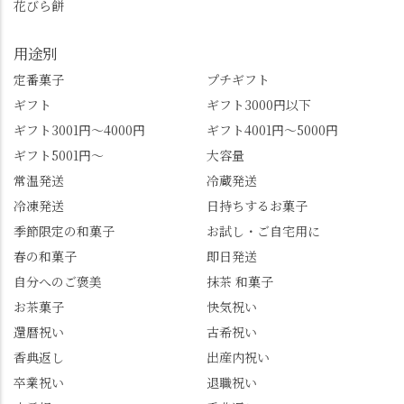
花びら餅
のはありましたか？ど
腹です。振り返れば京
れも食べてほしいおす
都盆地が一望…!西から
用途別
すめ品ばかりです。よ
京都を見渡せるこの絶
かったらぜひこの機会
景、もっと知られてほ
定番菓子
プチギフト
に食べてみてはいかが
しい！ 🍋締めは「みず
ギフト
ギフト3000円以下
でしょうか。 🍡みずは
は北川」さんへ。 いま
ギフト3001円～4000円
ギフト4001円～5000円
北川🍡 住所 長岡京市う
話題のレモンわらび餅
ギフト5001円～
大容量
ぐいす台1-3 TEL 075-
と、夏季限定・竹筒入
954-0400 営業時間 10:00
り水ようかん「清竹」
常温発送
冷蔵発送
～18:00 インスタ
を無事ゲットして、み
冷凍発送
日持ちするお菓子
@mizuha_kitagawa #セン
んな大満足の笑顔😋 さ
季節限定の和菓子
お試し・ご自宅用に
ス長岡京 #SENSE長岡
らに日高さんから、な
春の和菓子
即日発送
京公式アンバサダー #み
かの邸の珈琲パックと
ずは北川 私のアカウン
小倉山荘のお菓子のサ
自分へのご褒美
抹茶 和菓子
トは、地元のおすすめ
プライズプレゼントま
お茶菓子
快気祝い
グルメをメインに発
で🎁最後の最後まで"お
還暦祝い
古希祝い
信。お店選びの参考な
もてなし"の心を教えて
どにご利用いただける
いただきました。 プロ
香典返し
出産内祝い
と嬉しいです。 長岡京
ドライバーならではの
卒業祝い
退職祝い
市のお店や観光地など
ルート取り、駐車場事