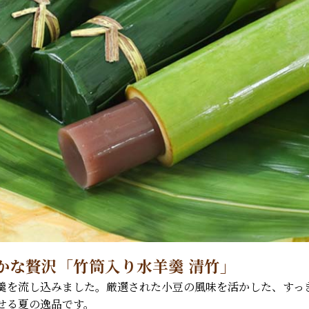
かな贅沢「竹筒入り水羊羹 清竹」
羹を流し込みました。厳選された小豆の風味を活かした、すっ
せる夏の逸品です。