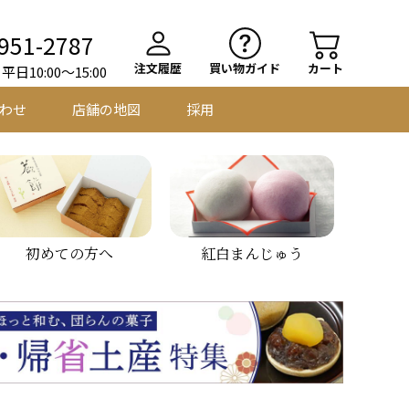
951-2787
注文履歴
買い物ガイド
カート
日10:00～15:00
わせ
店舗の地図
採用
初めての方へ
紅白まんじゅう