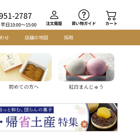
951-2787
注文履歴
買い物ガイド
カート
日10:00～15:00
わせ
店舗の地図
採用
初めての方へ
紅白まんじゅう