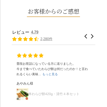
よい甘さで、ほっくり
年、自社の井戸の地下
ズになっているのです
とともに歩んできた"京
とした小豆の食感も美
水で作る和菓子は目に
お客様からのご感想
ぐにいただけます。 ち
春日"。鯉沢の池には白
味しかったです。うい
も麗しいものばかり👀
なみに、京きなこは通
いスイレンが咲き、神
ろう生地は歯応えもあ
「本わらび餅」は、も
常サイズ（250g）とビ
の使いの鹿がお出迎
りつつ滑らかで、こち
っちりした食感に深煎
ッグサイズ（420g）の2
え。紫式部が越前の雪
らもほんのりとした甘
りの香ばしい京きな粉
種類があります。 ※私
景色を見ながら想いを
レビュー
4.79
さだったため、とても
と和三盆の風味が広が
たちの間では、「みず
馳せた小塩山のふもと
2,280件
頂きやすかったです。
ります🥰 抹茶味もあ
はさんといえばわらび
に鎮座するお社です。
ありがたく、美味しく
り、こちらには宇治抹
餅がおすすめ」といわ
半日〜3日しか咲かない
頂きました。ご馳走様
茶を使用🍵 上質な渋み
れますが、ほんとうに
幻の「千眼桜」のお話
でした。 ・ 今年も変わ
の中に甘さを感じる大
納得です。種類は断ト
には一同うっとり。
らず湯島天満宮さんで
人の味わいです☺️ それ
ツに京きなこが人気で
「満開に出会えたら千
普段お世話になっている方に送りました。
夏の
茅の輪をくぐらせて頂
ぞれにきな粉、抹茶き
すが、私はどれも同じ
の願いが叶う」…来
今まで食べていたわらび餅は何だったのか！と言わ
た。
き、水無月にも出会え
な粉がついているの
くらい好きです。 ※京
春、絶対に狙います🌸
れるくらい美味...
もっと見る
あん
夏を迎えられることに
で、食べる直前にかけ
きなこはきなこ、抹茶
🍜お昼は「そば切りこ
が増.
感謝しています。あり
て召し上がれ💁‍♀️
あやみん様
は抹茶きなこが付いて
ごろ」さんで、のど越
がとうございます🙏 ・
************** みずは
秋様
ますが、追加でかけな
し最高のお蕎麦をつる
お皿は原稔さん
北川
くても十分おいしくい
り。器まで美しくて、
本わらび餅420g・清竹４本セット
（@hara_minoru）「角
（mizuha_kitagawa） 京
ただけます。 店内には
みんなの箸もカメラも
皿 金彩三島 千羽鶴」で
都府長岡京市うぐいす
別の食べ方でおいしく
止まりません📸 🌸午後