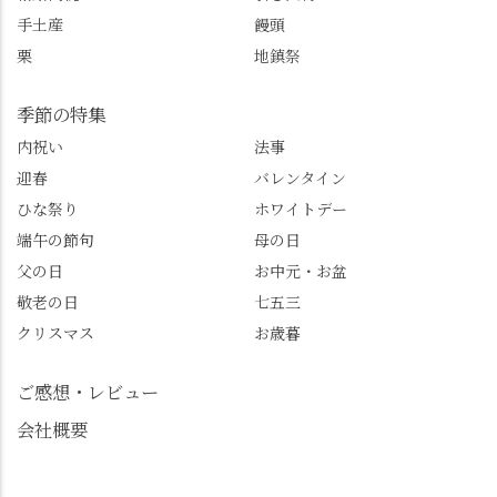
るふる長岡京
ご案内させてください
手土産
饅頭
@furufuru_nagaokakyo
🚕✨ #京都西山旅感 #京
栗
地鎮祭
まいぷれ乙訓
都西山 #おもてなしタク
@mypl_otokuni ※今も
シー #観光ガイド研修 #
物価の値上がりが激し
竹の径 #大原野神社 #京
季節の特集
くなっているので、値
春日 #千眼桜 #そば切り
内祝い
法事
段の記載はしばらく止
こごろ #勝持寺 #正法寺
迎春
バレンタイン
めます。
#善峯寺 #あじさい #あ
じさい供養 #遊龍の松 #
ひな祭り
ホワイトデー
桂昌院 #玉の輿 #みずは
端午の節句
母の日
北川 #レモンわらび餅 #
父の日
お中元・お盆
清竹 #なかの邸 #小倉山
敬老の日
七五三
荘 #京都観光 #西京区 #
大原野
クリスマス
お歳暮
ご感想・レビュー
会社概要