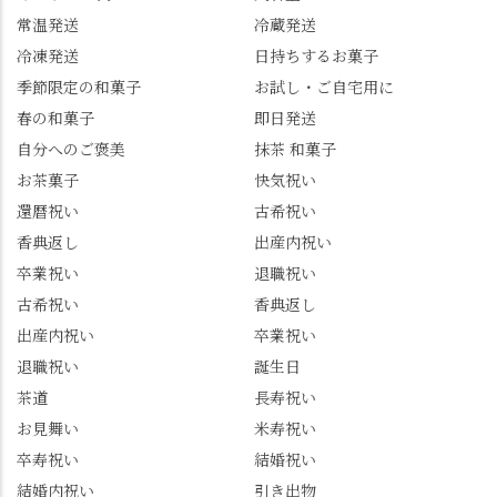
954-0400 営業時間 10:00
り水ようかん「清竹」
常温発送
冷蔵発送
～18:00 インスタ
を無事ゲットして、み
冷凍発送
日持ちするお菓子
@mizuha_kitagawa #セン
んな大満足の笑顔😋 さ
季節限定の和菓子
お試し・ご自宅用に
ス長岡京 #SENSE長岡
らに日高さんから、な
春の和菓子
即日発送
京公式アンバサダー #み
かの邸の珈琲パックと
ずは北川 私のアカウン
小倉山荘のお菓子のサ
自分へのご褒美
抹茶 和菓子
トは、地元のおすすめ
プライズプレゼントま
お茶菓子
快気祝い
グルメをメインに発
で🎁最後の最後まで"お
還暦祝い
古希祝い
信。お店選びの参考な
もてなし"の心を教えて
どにご利用いただける
いただきました。 プロ
香典返し
出産内祝い
と嬉しいです。 長岡京
ドライバーならではの
卒業祝い
退職祝い
市のお店や観光地など
ルート取り、駐車場事
古希祝い
香典返し
の情報を詳しく知りた
情、お客様を飽きさせ
出産内祝い
卒業祝い
い人は、下記アカウン
ない語り口…。楽しみ
トもあわせてチェック
ながら学びっぱなしの
退職祝い
誕生日
またはフォローして
一日。この経験を西山
茶道
長寿祝い
ね。 センス長岡京
のガイド活動にしっか
お見舞い
米寿祝い
@sense_nagaokakyo 長岡
り活かしていきます💪
卒寿祝い
結婚祝い
京市観光協会
西山、ほんまにええと
@nagaokakyo_tourism ふ
こです。次はあなたを
結婚内祝い
引き出物