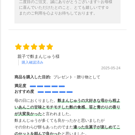
二度目のご注文、誠にありがとうございます✨️お母様
に喜んでいただけたとのこと、とても嬉しいです☺️
またのご利用を心よりお待ちしております。
親子で麩まんじゅう様
購入確認済み
2025-05-24
商品を購入した目的:
プレゼント・贈り物として
満足度
おすすめ度
母の日におくりました。
麩まんじゅうの大好きな母から程よ
いあんこの甘味とモチモチした麩の食感、笹と青のりの香り
が大変良かった
と言われました。
麩まんじゅうが多くても良かったかと思いましたが
その分わらび餅もあったのでまた
違った生菓子が楽しめ
て
こ
のセットを頼んで良かった
と思いました。