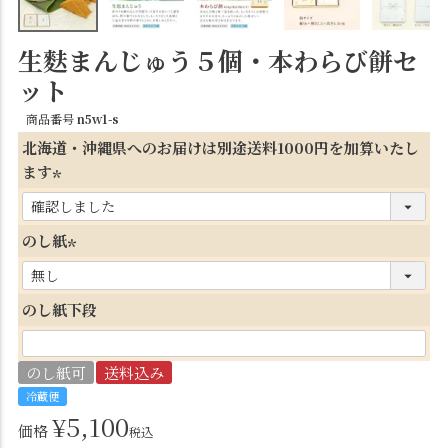
生麩まんじゅう５個・本わらび餅セ
ット
商品番号
n5w1-s
北海道・沖縄県へのお届けは別途送料1000円を加算いたし
ます
(
必
のし紙
須
(
)
必
のし紙下段
須
)
のし紙可
送料込み
冷蔵便
¥
5,100
価格
税込