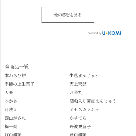
す。 ・ #みずは北川 #
台1-3 10:00～18:00 無休
いただける、わらび餅
は西行ゆかりの花の寺
水無月 #原稔 さん #和
（元日のみ休業）
のアレンジレシピのポ
「勝持寺」、石庭が見
菓子 #京都
**************
他の感想を見る
ップがあります。店員
事な石の寺「正法寺」
sense_nagaokakyo では
さんに一言お声かけて
へ。青もみじがきらき
「長岡京」や近郊のま
もらえれば、撮影許可
ら輝いて、秋の紅葉シ
ちの日常の魅力を発信
をいただけます。よか
ーズンへの期待が膨ら
しています📱 ぜひ皆さ
ったらぜひこちらも試
みます。 💠そしてクラ
んも「 #センス長岡京
してみてね。 ※発信は
イマックスは「善峯
」を付けて長岡京の素
今回控えさせていただ
寺」！ 境内に咲くあじ
敵な写真を投稿して下
きました。 •お茶丸 •天
さいはなんと8000株。
全商品一覧
さい😉 #長岡京スイー
上天鼓 •天楽 •完熟南紅
「もう終わってるか
ツ #みずは北川 #わらび
本わらび餅
生麩まんじゅう
梅ゼリー 上記4点も定番
な…」と半ば諦めてい
餅 #抹茶わらび餅
季節の上生菓子
天上天鼓
の和菓子。 完熟南紅梅
たら、上の方にはまだ
ゼリーは、現在1,500円
瑞々しい花がたくさん
天楽
お茶丸
以上購入すると1個プレ
残っていてくれました
みかさ
酒粕入り薄皮まんじゅう
ゼントのクーポン企画
✨ちょうどこの日から
月映え
ミセスガラシャ
を実施中。期限は
始まった「あじさい供
7/26（日）。但し、「み
養」で、池に浮かぶあ
西山がさね
かすてら
ずは北川」のアプリ会
じさいにも出会えるか
梅一爽
丹波栗童子
員登録が必要です。 ※
も…という素敵なお話
紅白饅頭
黄白饅頭