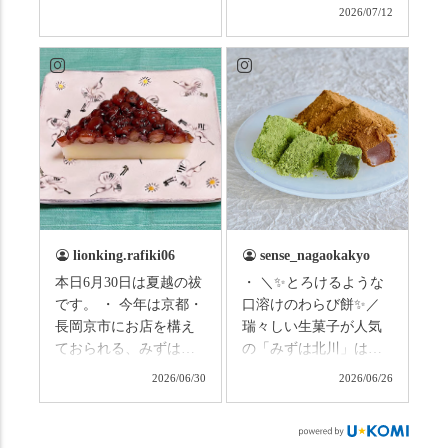
はこの連休は楽しんで
なしタクシーの日高順
2026/07/12
いますか？ これからは
子さんの名ガイドで、
ものすごい暑さが続き
西山の魅力をぎゅっと
ますので、熱中症にな
詰め込んだ観光ガイド
らないようお互いに気
研修に行ってきまし
をつけましょう。 3連休
た！ 🎋スタートは「竹
まずは「みずは北川」
の径」。 頭上を覆う竹
の和菓子の紹介から。
のトンネルに一歩入る
（写真2枚目から） ・土
と、空気がすっと涼し
用餅（2個入） 暑気払
くなって、聞こえるの
い、厄払いとして夏の
は葉ずれの音だけ。嵐
土用入りにいただくと
山の竹林に絶対負けて
lionking.rafiki06
sense_nagaokakyo
いわれている土用餅。
ない美しさなのに、す
本日6月30日は夏越の祓
・ ＼✨とろけるような
今年の土用の入りは7/20
れ違うのは犬の散歩の
です。 ・ 今年は京都・
口溶けのわらび餅✨／
だそうです。連休最終
方くらい。この静け
長岡京市にお店を構え
瑞々しい生菓子が人気
日、時間のある人はぜ
さ、贅沢すぎません
ておられる、みずは北
の「みずは北川」は、
ひこの機会に食べてみ
か…？ここを独り占め
川さん
和菓子作りの要である
ては。 •わらび餅（京き
できるのが西山なんで
2026/06/30
2026/06/26
（@mizuha_kitagawa）
おいしい水を求めて、
なこ） •わらび餅（抹
す。 ⛩️続いて「大原野
の水無月を頂きまし
西山の地にたどり着き
茶） 上記2点のわらび餅
神社」へ。 延暦3年
た。 ・ 大納言小豆は程
ました⛲️ 創業から30余
は、始めから一口サイ
（784年）、長岡京遷都