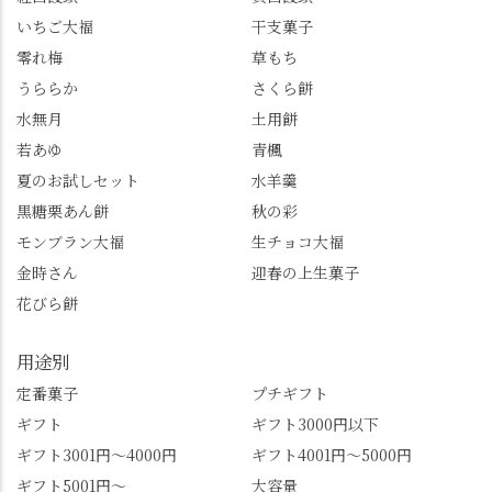
ゼリーは生の写真を撮
も。 天然記念物の「遊
いちご大福
干支菓子
りたかったのですが、
龍の松」は、地を這う
崩れてしまいました。
ように伸びる主幹がま
零れ梅
草もち
「みずは北川」のアプ
るで龍が遊ぶように見
うららか
さくら餅
リ会員の登録はほんと
える迫力！そして桂昌
水無月
土用餅
うにおすすめ。ポイン
院お手植えと伝わる樹
若あゆ
青楓
トもすぐに貯まります
齢300年超のしだれ
し、いろんな特典もあ
桜。"玉の輿"の語源に
夏のお試しセット
水羊羹
ります。まだ会員登録
なったお玉さん＝桂昌
黒糖栗あん餅
秋の彩
していない人はぜひこ
院と徳川綱吉の、教科
モンブラン大福
生チョコ大福
の機会に会員登録もし
書がひっくり返るよう
てみてね。 みなさんは
な再評価のお話まで聞
金時さん
迎春の上生菓子
この中で気になったも
けて、もう頭も心も満
花びら餅
のはありましたか？ど
腹です。振り返れば京
れも食べてほしいおす
都盆地が一望…!西から
用途別
すめ品ばかりです。よ
京都を見渡せるこの絶
かったらぜひこの機会
景、もっと知られてほ
定番菓子
プチギフト
に食べてみてはいかが
しい！ 🍋締めは「みず
ギフト
ギフト3000円以下
でしょうか。 🍡みずは
は北川」さんへ。 いま
ギフト3001円～4000円
ギフト4001円～5000円
北川🍡 住所 長岡京市う
話題のレモンわらび餅
ギフト5001円～
大容量
ぐいす台1-3 TEL 075-
と、夏季限定・竹筒入