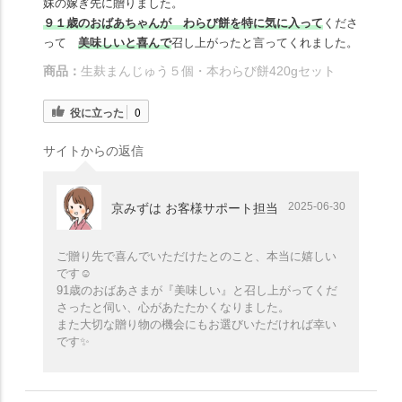
妹の嫁ぎ先に贈りました。
９１歳のおばあちゃんが わらび餅を特に気に入って
くださ
って
美味しいと喜んで
召し上がったと言ってくれました。
商品：
生麸まんじゅう５個・本わらび餅420gセット
役に立った
0
サイトからの返信
2025-06-30
京みずは お客様サポート担当
ご贈り先で喜んでいただけたとのこと、本当に嬉しい
です☺️
91歳のおばあさまが『美味しい』と召し上がってくだ
さったと伺い、心があたたかくなりました。
また大切な贈り物の機会にもお選びいただければ幸い
です✨️