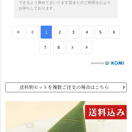
できるよう努めてまいります😌またのご利用を心より
お待ちしております。
​1
​2
​3
​4
​5
​6
​7
​8
送料別セットを複数ご注文の場合はこちら