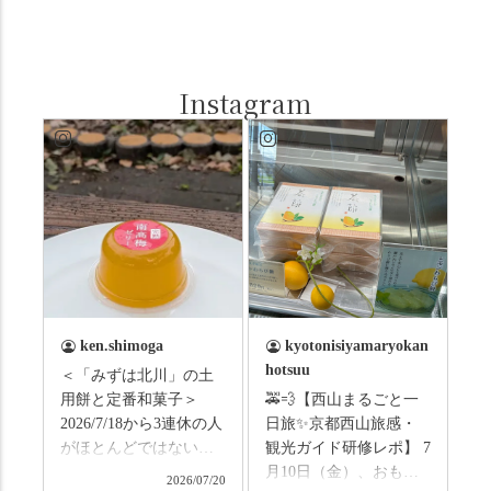
Instagram
ken.shimoga
kyotonisiyamaryokan
hotsuu
＜「みずは北川」の土
用餅と定番和菓子＞
🚕💨【西山まるごと一
2026/7/18から3連休の人
日旅✨京都西山旅感・
がほとんどではないか
観光ガイド研修レポ】 7
と思います。みなさん
月10日（金）、おもて
2026/07/20