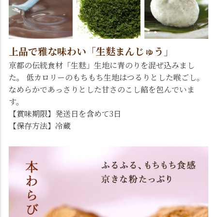
上品で雅な味わい「生麩まんじゅう」
京都の伝統食材「生麩」生地に青のりを混ぜ込みまし
た。 低カロリーのもちもち生地はつるりとした喉ごし。
なめらかであっさりとした甘さのこし餡を包んでいま
す。
【賞味期限】発送日を含めて3日
【保存方法】冷蔵