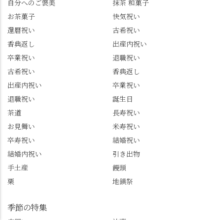
自分へのご褒美
抹茶 和菓子
トは、地元のおすすめ
プライズプレゼントま
お茶菓子
快気祝い
グルメをメインに発
で🎁最後の最後まで"お
還暦祝い
古希祝い
信。お店選びの参考な
もてなし"の心を教えて
どにご利用いただける
いただきました。 プロ
香典返し
出産内祝い
と嬉しいです。 長岡京
ドライバーならではの
卒業祝い
退職祝い
市のお店や観光地など
ルート取り、駐車場事
古希祝い
香典返し
の情報を詳しく知りた
情、お客様を飽きさせ
出産内祝い
卒業祝い
い人は、下記アカウン
ない語り口…。楽しみ
トもあわせてチェック
ながら学びっぱなしの
退職祝い
誕生日
またはフォローして
一日。この経験を西山
茶道
長寿祝い
ね。 センス長岡京
のガイド活動にしっか
お見舞い
米寿祝い
@sense_nagaokakyo 長岡
り活かしていきます💪
卒寿祝い
結婚祝い
京市観光協会
西山、ほんまにええと
@nagaokakyo_tourism ふ
こです。次はあなたを
結婚内祝い
引き出物
るふる長岡京
ご案内させてください
手土産
饅頭
@furufuru_nagaokakyo
🚕✨ #京都西山旅感 #京
栗
地鎮祭
まいぷれ乙訓
都西山 #おもてなしタク
@mypl_otokuni ※今も
シー #観光ガイド研修 #
物価の値上がりが激し
竹の径 #大原野神社 #京
季節の特集
くなっているので、値
春日 #千眼桜 #そば切り