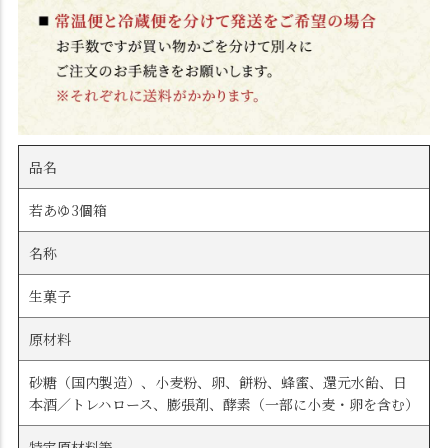
品名
若あゆ3個箱
名称
生菓子
原材料
砂糖（国内製造）、小麦粉、卵、餅粉、蜂蜜、還元水飴、日
本酒／トレハロース、膨張剤、酵素（一部に小麦・卵を含む）
特定原材料等