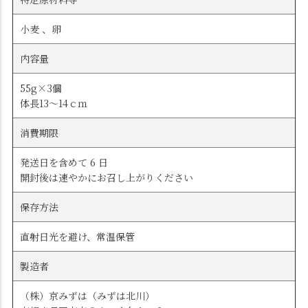
小麦 、卵
内容量
55g×3個
体長13～14ｃｍ
消費期限
発送日を含めて 6 日
開封後は速やかにお召し上がりください
保存方法
直射日光を避け、常温保管
製造者
（株）京みずは（みずは北川）