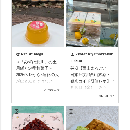
ken.shimoga
kyotonisiyamaryokan
hotsuu
＜「みずは北川」の土
用餅と定番和菓子＞
🚕💨【西山まるごと一
2026/7/18から3連休の人
日旅✨京都西山旅感・
がほとんどではないか
観光ガイド研修レポ】 7
と思います。みなさん
月10日（金）、おもて
2026/07/20
はこの連休は楽しんで
なしタクシーの日高順
2026/07/12
いますか？ これからは
子さんの名ガイドで、
ものすごい暑さが続き
西山の魅力をぎゅっと
ますので、熱中症にな
詰め込んだ観光ガイド
らないようお互いに気
研修に行ってきまし
をつけましょう。 3連休
た！ 🎋スタートは「竹