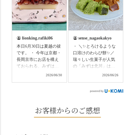
まずは「みずは北川」
の径」。 頭上を覆う竹
の和菓子の紹介から。
のトンネルに一歩入る
（写真2枚目から） ・土
と、空気がすっと涼し
用餅（2個入） 暑気払
くなって、聞こえるの
い、厄払いとして夏の
は葉ずれの音だけ。嵐
土用入りにいただくと
山の竹林に絶対負けて
lionking.rafiki06
sense_nagaokakyo
いわれている土用餅。
ない美しさなのに、す
本日6月30日は夏越の祓
・ ＼✨とろけるような
今年の土用の入りは7/20
れ違うのは犬の散歩の
です。 ・ 今年は京都・
口溶けのわらび餅✨／
だそうです。連休最終
方くらい。この静け
長岡京市にお店を構え
瑞々しい生菓子が人気
日、時間のある人はぜ
さ、贅沢すぎません
ておられる、みずは北
の「みずは北川」は、
ひこの機会に食べてみ
か…？ここを独り占め
川さん
和菓子作りの要である
ては。 •わらび餅（京き
できるのが西山なんで
2026/06/30
2026/06/26
（@mizuha_kitagawa）
おいしい水を求めて、
なこ） •わらび餅（抹
す。 ⛩️続いて「大原野
の水無月を頂きまし
西山の地にたどり着き
茶） 上記2点のわらび餅
神社」へ。 延暦3年
た。 ・ 大納言小豆は程
ました⛲️ 創業から30余
は、始めから一口サイ
（784年）、長岡京遷都
よい甘さで、ほっくり
年、自社の井戸の地下
ズになっているのです
とともに歩んできた"京
とした小豆の食感も美
水で作る和菓子は目に
お客様からのご感想
ぐにいただけます。 ち
春日"。鯉沢の池には白
味しかったです。うい
も麗しいものばかり👀
なみに、京きなこは通
いスイレンが咲き、神
ろう生地は歯応えもあ
「本わらび餅」は、も
常サイズ（250g）とビ
の使いの鹿がお出迎
りつつ滑らかで、こち
っちりした食感に深煎
ッグサイズ（420g）の2
え。紫式部が越前の雪
らもほんのりとした甘
りの香ばしい京きな粉
種類があります。 ※私
景色を見ながら想いを