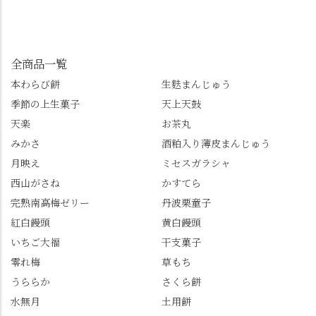
しています📱 ぜひ皆さ
ったらぜひこちらも試
みます。 💠そしてクラ
んも「 #センス長岡京
してみてね。 ※発信は
イマックスは「善峯
」を付けて長岡京の素
今回控えさせていただ
寺」！ 境内に咲くあじ
敵な写真を投稿して下
きました。 •お茶丸 •天
さいはなんと8000株。
全商品一覧
さい😉 #長岡京スイー
上天鼓 •天楽 •完熟南紅
「もう終わってるか
ツ #みずは北川 #わらび
本わらび餅
生麩まんじゅう
梅ゼリー 上記4点も定番
な…」と半ば諦めてい
餅 #抹茶わらび餅
季節の上生菓子
天上天鼓
の和菓子。 完熟南紅梅
たら、上の方にはまだ
ゼリーは、現在1,500円
瑞々しい花がたくさん
天楽
お茶丸
以上購入すると1個プレ
残っていてくれました
みかさ
酒粕入り薄皮まんじゅう
ゼントのクーポン企画
✨ちょうどこの日から
月映え
ミセスガラシャ
を実施中。期限は
始まった「あじさい供
7/26（日）。但し、「み
養」で、池に浮かぶあ
西山がさね
かすてら
ずは北川」のアプリ会
じさいにも出会えるか
完熟南高梅ゼリー
丹波栗童子
員登録が必要です。 ※
も…という素敵なお話
紅白饅頭
黄白饅頭
ゼリーは生の写真を撮
も。 天然記念物の「遊
いちご大福
干支菓子
りたかったのですが、
龍の松」は、地を這う
崩れてしまいました。
ように伸びる主幹がま
零れ梅
草もち
「みずは北川」のアプ
るで龍が遊ぶように見
うららか
さくら餅
リ会員の登録はほんと
える迫力！そして桂昌
水無月
土用餅
うにおすすめ。ポイン
院お手植えと伝わる樹