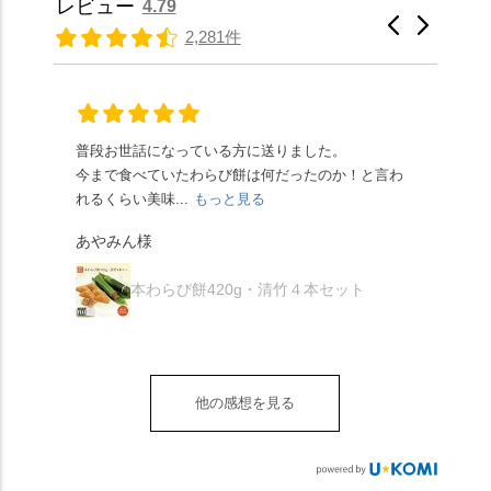
レビュー
4.79
さだったため、とても
と和三盆の風味が広が
たちの間では、「みず
馳せた小塩山のふもと
2,281件
頂きやすかったです。
ります🥰 抹茶味もあ
はさんといえばわらび
に鎮座するお社です。
ありがたく、美味しく
り、こちらには宇治抹
餅がおすすめ」といわ
半日〜3日しか咲かない
頂きました。ご馳走様
茶を使用🍵 上質な渋み
れますが、ほんとうに
幻の「千眼桜」のお話
でした。 ・ 今年も変わ
の中に甘さを感じる大
納得です。種類は断ト
には一同うっとり。
らず湯島天満宮さんで
人の味わいです☺️ それ
ツに京きなこが人気で
「満開に出会えたら千
普段お世話になっている方に送りました。
夏の
茅の輪をくぐらせて頂
ぞれにきな粉、抹茶き
すが、私はどれも同じ
の願いが叶う」…来
今まで食べていたわらび餅は何だったのか！と言わ
た。
き、水無月にも出会え
な粉がついているの
くらい好きです。 ※京
春、絶対に狙います🌸
れるくらい美味...
もっと見る
あん
夏を迎えられることに
で、食べる直前にかけ
きなこはきなこ、抹茶
🍜お昼は「そば切りこ
が増.
感謝しています。あり
て召し上がれ💁‍♀️
あやみん様
は抹茶きなこが付いて
ごろ」さんで、のど越
がとうございます🙏 ・
************** みずは
秋様
ますが、追加でかけな
し最高のお蕎麦をつる
お皿は原稔さん
北川
くても十分おいしくい
り。器まで美しくて、
本わらび餅420g・清竹４本セット
（@hara_minoru）「角
（mizuha_kitagawa） 京
ただけます。 店内には
みんなの箸もカメラも
皿 金彩三島 千羽鶴」で
都府長岡京市うぐいす
別の食べ方でおいしく
止まりません📸 🌸午後
す。 ・ #みずは北川 #
台1-3 10:00～18:00 無休
いただける、わらび餅
は西行ゆかりの花の寺
水無月 #原稔 さん #和
（元日のみ休業）
のアレンジレシピのポ
「勝持寺」、石庭が見
菓子 #京都
**************
他の感想を見る
ップがあります。店員
事な石の寺「正法寺」
sense_nagaokakyo では
さんに一言お声かけて
へ。青もみじがきらき
「長岡京」や近郊のま
もらえれば、撮影許可
ら輝いて、秋の紅葉シ
ちの日常の魅力を発信
をいただけます。よか
ーズンへの期待が膨ら