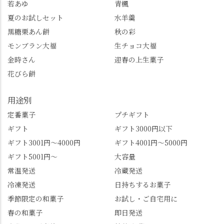
若あゆ
青楓
トもすぐに貯まります
齢300年超のしだれ
し、いろんな特典もあ
桜。"玉の輿"の語源に
夏のお試しセット
水羊羹
ります。まだ会員登録
なったお玉さん＝桂昌
黒糖栗あん餅
秋の彩
していない人はぜひこ
院と徳川綱吉の、教科
モンブラン大福
生チョコ大福
の機会に会員登録もし
書がひっくり返るよう
てみてね。 みなさんは
な再評価のお話まで聞
金時さん
迎春の上生菓子
この中で気になったも
けて、もう頭も心も満
花びら餅
のはありましたか？ど
腹です。振り返れば京
れも食べてほしいおす
都盆地が一望…!西から
用途別
すめ品ばかりです。よ
京都を見渡せるこの絶
かったらぜひこの機会
景、もっと知られてほ
定番菓子
プチギフト
に食べてみてはいかが
しい！ 🍋締めは「みず
ギフト
ギフト3000円以下
でしょうか。 🍡みずは
は北川」さんへ。 いま
ギフト3001円～4000円
ギフト4001円～5000円
北川🍡 住所 長岡京市う
話題のレモンわらび餅
ギフト5001円～
大容量
ぐいす台1-3 TEL 075-
と、夏季限定・竹筒入
954-0400 営業時間 10:00
り水ようかん「清竹」
常温発送
冷蔵発送
～18:00 インスタ
を無事ゲットして、み
冷凍発送
日持ちするお菓子
@mizuha_kitagawa #セン
んな大満足の笑顔😋 さ
季節限定の和菓子
お試し・ご自宅用に
ス長岡京 #SENSE長岡
らに日高さんから、な
春の和菓子
即日発送
京公式アンバサダー #み
かの邸の珈琲パックと
ずは北川 私のアカウン
小倉山荘のお菓子のサ