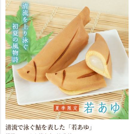
清流で泳ぐ鮎を表した「若あゆ」