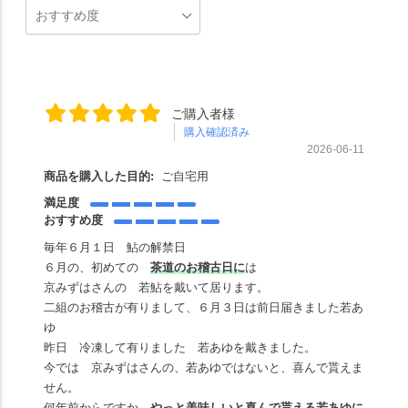
ご購入者様
購入確認済み
2026-06-11
商品を購入した目的:
ご自宅用
満足度
おすすめ度
毎年６月１日 鮎の解禁日
６月の、初めての
茶道のお稽古日に
は
京みずはさんの 若鮎を戴いて居ります。
二組のお稽古が有りまして、６月３日は前日届きました若あ
ゆ
昨日 冷凍して有りました 若あゆを戴きました。
今では 京みずはさんの、若あゆではないと、喜んで貰えま
せん。
何年前からですか、
やっと美味しいと喜んで貰える若あゆに