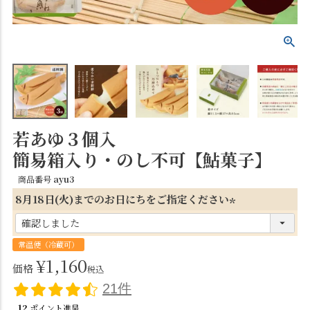
若あゆ３個入
簡易箱入り・のし不可【鮎菓子】
商品番号
ayu3
8月18日(火)までのお日にちをご指定ください
(
必
常温便（冷蔵可）
須
¥
1,160
価格
税込
)
21件
12
ポイント進呈